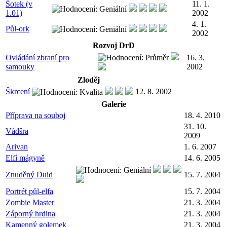
Šotek (v
11. 1.
1.01)
2002
4. 1.
Půl-ork
2002
Rozvoj DrD
Ovládání zbraní pro
16. 3.
samouky
2002
Zloděj
Škrcení
12. 8. 2002
Galerie
Příprava na souboj
18. 4. 2010
31. 10.
Vádšra
2009
Arivan
1. 6. 2007
Elfí mágyně
14. 6. 2005
Znuděný Duid
15. 7. 2004
Portrét půl-elfa
15. 7. 2004
Zombie Master
21. 3. 2004
Záporný hrdina
21. 3. 2004
Kamenný golemek
21. 3. 2004