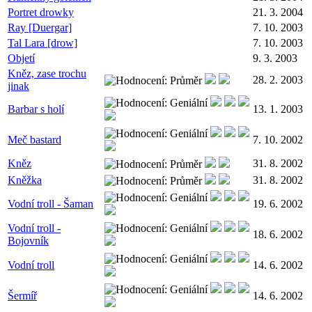
Portret drowky
21. 3. 2004
Ray [Duergar]
7. 10. 2003
Tal Lara [drow]
7. 10. 2003
Objetí
9. 3. 2003
Kněz, zase trochu
28. 2. 2003
jinak
Barbar s holí
13. 1. 2003
Meč bastard
7. 10. 2002
Kněz
31. 8. 2002
Kněžka
31. 8. 2002
Vodní troll - Šaman
19. 6. 2002
Vodní troll -
18. 6. 2002
Bojovník
Vodní troll
14. 6. 2002
Šermíř
14. 6. 2002