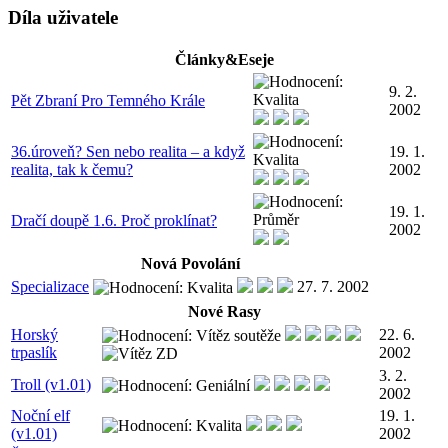
Díla uživatele
Články&Eseje
9. 2.
Pět Zbraní Pro Temného Krále
2002
36.úroveň? Sen nebo realita – a když
19. 1.
realita, tak k čemu?
2002
19. 1.
Dračí doupě 1.6. Proč proklínat?
2002
Nová Povolání
Specializace
27. 7. 2002
Nové Rasy
Horský
22. 6.
trpaslík
2002
3. 2.
Troll (v1.01)
2002
Noční elf
19. 1.
(v1.01)
2002