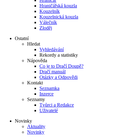
Hraničář
Hraničářská kouzla
Kouzelník
Kouzelnická kouzla
Válečník
Zloděj
Ostatní
Hledat
Vyhledávání
Rekordy a statistiky
Nápověda
Co je to Dračí Doupě?
Dračí manuál
Otázky a Odpovědi
Kontakt
Seznamka
Inzerce
Seznamy
Tvůrci a Redakce
Uživatelé
Novinky
Aktuality
Novinky