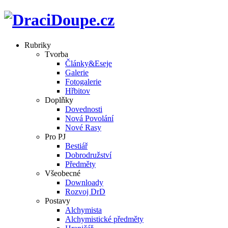
Rubriky
Tvorba
Články&Eseje
Galerie
Fotogalerie
Hřbitov
Doplňky
Dovednosti
Nová Povolání
Nové Rasy
Pro PJ
Bestiář
Dobrodružství
Předměty
Všeobecné
Downloady
Rozvoj DrD
Postavy
Alchymista
Alchymistické předměty