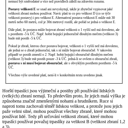
nemusí být směrodatné a více než pravidlech záleží na zdravém rozumu.
Postavy velikosti E
se snad ani nevyskytují, takže je zbytečné vypisovat jaké
velikosti zbraní mohou používat. Navíc platí to co pro velikost D (co se týče
velikosti postavy) i pro velikost E. Alternativní postava velikosti E může mít 30
metrů nebo 60 metrů, což je 30ti metrový rozdíl, ale pořád se jedná o velikost E.
Dále platí, že postava může bojovat zbraní velikosti o 1 vyšší než má dovoleno, ale
s postihem -5 k ÚČ. Např. hobit bojující jednoručně dlouhým mečem (velikost 3)
bude mít postih -5 k ÚČ.
Pokud je zbraň, kterou chce postava bojovat, velikosti o 1 vyšší než má dovoleno,
ale jedná se o zbraň jednoruční, tak s ní může bojovat obouručně. V takovém
případě se postih zmenší o 2. Např. hobit bojující obouručně dlouhým mečem
(velikost 3) bude mít postih pouze -3 k ÚČ. jedná-li se ovšem o obouruční zbraň,
postava s ní musí bojovat obouručně
, ale s obvyklým postihem postihem -5 k
ÚČ.
Všechno výše uvedené platí, není-li v konkrétním textu uvedeno jinak.
Horští trpaslíci jsou výjimeční a postihy při používání lidských
(velkých) zbraní nemají. To především proto, že jejich malá výška je
způsobena značně zmenšenými nohami a hrudníkem. Ruce si
naproti tomu zachovali téměř lidskou velikost, a protože jsou jejich
paže velmi silné, mohou používat všechny zbraně, které mohou
používat lidé. Tedy při určování velikosti zbraní, které mohou
trpaslíci používat považuj trpaslíky za velikost B (velikost zbraní 1,2
a 3).