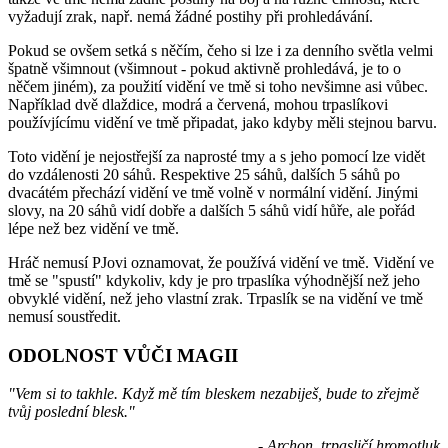
vyžadují zrak, např. nemá žádné postihy při prohledávání.
Pokud se ovšem setká s něčím, čeho si lze i za denního světla velmi
špatně všimnout (všimnout - pokud aktivně prohledává, je to o
něčem jiném), za použití vidění ve tmě si toho nevšimne asi vůbec.
Například dvě dlaždice, modrá a červená, mohou trpaslíkovi
používjícímu vidění ve tmě připadat, jako kdyby měli stejnou barvu.
Toto vidění je nejostřejší za naprosté tmy a s jeho pomocí lze vidět
do vzdálenosti 20 sáhů. Respektive 25 sáhů, dalších 5 sáhů po
dvacátém přechází vidění ve tmě volně v normální vidění. Jinými
slovy, na 20 sáhů vidí dobře a dalších 5 sáhů vidí hůře, ale pořád
lépe než bez vidění ve tmě.
Hráč nemusí PJovi oznamovat, že používá vidění ve tmě. Vidění ve
tmě se "spustí" kdykoliv, kdy je pro trpaslíka výhodnější než jeho
obvyklé vidění, než jeho vlastní zrak. Trpaslík se na vidění ve tmě
nemusí soustředit.
ODOLNOST VŮČI MAGII
"Vem si to takhle. Když mě tím bleskem nezabiješ, bude to zřejmě
tvůj poslední blesk."
- Archon, trpasličí hromotluk