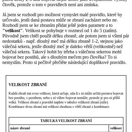
člověk, protože o tom v pravidlech není ani zmínka.
Já jsem se rozhodl pro možnost vymyslet malé pravidlo, které by
určovalo, jestli daná postava může se zbraní zacházet nebo ne.
Rozhodl jsem se ke zbraním přidat ještě jeden parametr a to
"velikost"
. Velikost se pohybuje v rozmezí od 1 do 5 (zatím).
Původně jsem chtěl použít délku zbraně, ale potom jsem si všiml pár
nedostatků - např. dlouhý meč má délku zbraně 1-2, stejnou jako
válečná sekera, jenže dlouhý meč je daleko větší (velikostně) než
válečná sekera. Takový hobit by trřeba s válečnou sekerou mohl
bojovat bez postihů, ale s dlouhým mečem pro člověka? To si
nemyslím. Proto si pečlivě přečtěte následující doplňkové pravidlo.
VELIKOST ZBRANÍ
Každá zbraň má svou velikost, která určuje, zda-li s ní může určitá postava bojovat
bez postihu, s postihem, nebo s ní vůbec bojovat nemůže, protože je pro ni příliš
velká. Velikost zbraní z pravidel najdete v tabulce velikosti zbraní (níže).
Kombinace dvou zbraní má velikost shodnou s větší zbraní z kombinace.
TABULKA VELIKOST ZBRANÍ
název zbraně
velikost