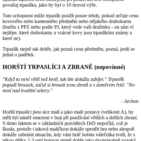
považuj trpaslíka, jako by byl o 10 úrovní výše.
Tuto schopnost může trpaslík použít pouze tehdy, pokud určuje cenu
kovového nebo kamenného předmětu nebo nějakého drahokamu
(buďto z PPZ nebo podle PJ, který vede vaši družinku - on sám ví
nejlépe, které drahokamy a vzácné kovy jsou trpaslíkům známy a
které ne).
Trpaslík stejně tak dobře, jak pozná cenu předmětu, pozná, jestli se
jedná o padělek.
HORŠTÍ TRPASLÍCI A ZBRANĚ (nepovinné)
"Když to není větší než kroll, tak tím dokážu zabíjet." Trpaslík
popadl brousek, začal si brousit svou zbraň a s úsměvem řekl: "No
není nad kvalitní sekery."
- Archon
Horští trpaslíci jsou sice malí a jako malé postavy (velikosti A), by
měli být taktéž omezeni v boji při používání větších a delších zbraní.
S tímto faktem se v základních pravidlech DrD nepočítá, což je
škoda, protože i taková maličkost dokáže spestřit hru nebo alespoň
dokáže zabránit situacím, kdy vám hráč hobita válečníka tvrdí, že s
píkou délky 2-3 umí bojovat stejně dobře jako dvojnásobně vysoký