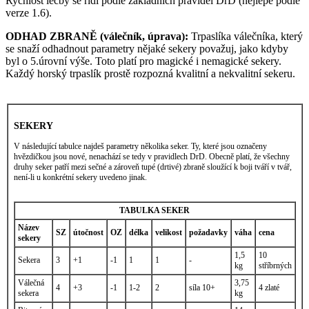
Rychlost léčby se řídí podle základních pravidel DrD (nejlépe podle
verze 1.6).
ODHAD ZBRANĚ (válečník, úprava):
Trpaslíka válečníka, který
se snaží odhadnout parametry nějaké sekery považuj, jako kdyby
byl o 5.úrovní výše. Toto platí pro magické i nemagické sekery.
Každý horský trpaslík prostě rozpozná kvalitní a nekvalitní sekeru.
SEKERY
V následující tabulce najdeš parametry několika seker. Ty, které jsou označeny
hvězdičkou jsou nové, nenachází se tedy v pravidlech DrD. Obecně platí, že všechny
druhy seker patří mezi sečné a zároveň tupé (drtivé) zbraně sloužící k boji tváří v tvář,
není-li u konkrétní sekery uvedeno jinak.
TABULKA SEKER
Název
SZ
útočnost
OZ
délka
velikost
požadavky
váha
cena
sekery
1,5
10
Sekera
3
+1
-1
1
1
-
kg
stříbrných
Válečná
3,75
4
+3
-1
1-2
2
síla 10+
4 zlaté
sekera
kg