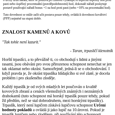
pasti nebo úspěšný procentuální (pravděpodobnostní) hod, dokonalé nářadí poskytuje
postavě používající nářadí bonus +1 na hod proti pasti (nebo +10% na procentuální hod).
Tuto dovednost se může začít učit postava pouze tehdy, ovládá-li dovednost kovářství
(PPP) nejméně na stupni dobře.
ZNALOST KAMENŮ A KOVŮ
"Tak tohle není lazurit."
- Taran, trpasličí klenotník
Horští trpaslíci, a to převážně ti, co obchodují s lidmi a jinými
rasami, jsou obáváni pro svou přirozenou schopnost nenechat se jen
tak oklamat nebo okrást. Samozřejmě, jedná-li se o obchodování. I
když pravda je, že okrást trpaslíka hlídajícího si své zlaté, je docela
problém i pro zkušeného zloděje.
Každý trpaslík je od svých mladých let poučován o kvalitě
kovových zbraní a cenách všemožných známých i neznámých
drahokamů (tuto schopnost má horský trpaslík pouze tehdy, pokud
žil předtím, než se stal dobrodruhem, mezi horskými trpaslíky).
Trpaslík, který není lupičem získává lupičovu schopnost
Určení
hodnoty pokladů
a ovládá ji jako lupič na 10.úrovni. Pokud je
trpaslík lupičem nebo zlodějem, při používání této schopnosti