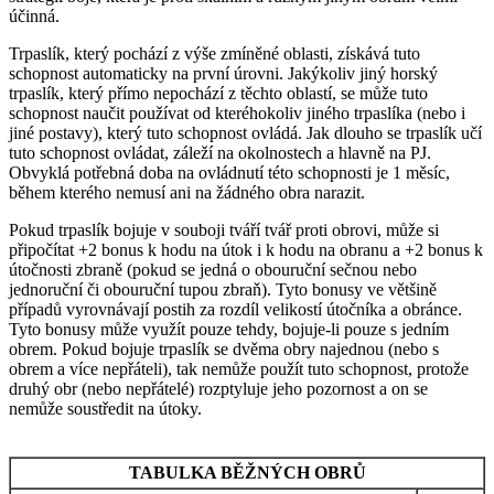
účinná.
Trpaslík, který pochází z výše zmíněné oblasti, získává tuto
schopnost automaticky na první úrovni. Jakýkoliv jiný horský
trpaslík, který přímo nepochází z těchto oblastí, se může tuto
schopnost naučit používat od kteréhokoliv jiného trpaslíka (nebo i
jiné postavy), který tuto schopnost ovládá. Jak dlouho se trpaslík učí
tuto schopnost ovládat, záleží na okolnostech a hlavně na PJ.
Obvyklá potřebná doba na ovládnutí této schopnosti je 1 měsíc,
během kterého nemusí ani na žádného obra narazit.
Pokud trpaslík bojuje v souboji tváří tvář proti obrovi, může si
připočítat +2 bonus k hodu na útok i k hodu na obranu a +2 bonus k
útočnosti zbraně (pokud se jedná o obouruční sečnou nebo
jednoruční či obouruční tupou zbraň). Tyto bonusy ve většině
případů vyrovnávají postih za rozdíl velikostí útočníka a obránce.
Tyto bonusy může využít pouze tehdy, bojuje-li pouze s jedním
obrem. Pokud bojuje trpaslík se dvěma obry najednou (nebo s
obrem a více nepřáteli), tak nemůže použít tuto schopnost, protože
druhý obr (nebo nepřátelé) rozptyluje jeho pozornost a on se
nemůže soustředit na útoky.
TABULKA BĚŽNÝCH OBRŮ