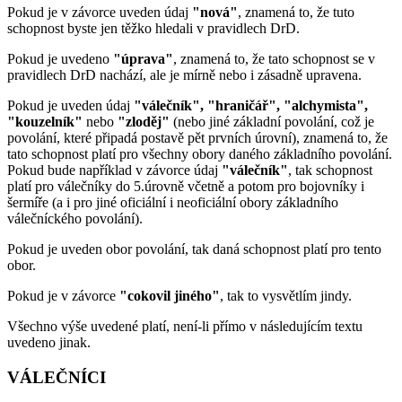
Pokud je v závorce uveden údaj
"nová"
, znamená to, že tuto
schopnost byste jen těžko hledali v pravidlech DrD.
Pokud je uvedeno
"úprava"
, znamená to, že tato schopnost se v
pravidlech DrD nachází, ale je mírně nebo i zásadně upravena.
Pokud je uveden údaj
"válečník", "hraničář", "alchymista",
"kouzelník"
nebo
"zloděj"
(nebo jiné základní povolání, což je
povolání, které připadá postavě pět prvních úrovní), znamená to, že
tato schopnost platí pro všechny obory daného základního povolání.
Pokud bude například v závorce údaj
"válečník"
, tak schopnost
platí pro válečníky do 5.úrovně včetně a potom pro bojovníky i
šermíře (a i pro jiné oficiální i neoficiální obory základního
válečníckého povolání).
Pokud je uveden obor povolání, tak daná schopnost platí pro tento
obor.
Pokud je v závorce
"cokovil jiného"
, tak to vysvětlím jindy.
Všechno výše uvedené platí, není-li přímo v následujícím textu
uvedeno jinak.
VÁLEČNÍCI