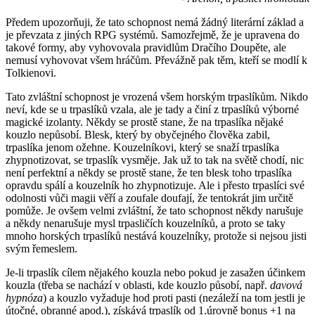
Předem upozorňuji, že tato schopnost nemá žádný literární základ a
je převzata z jiných RPG systémů. Samozřejmě, že je upravena do
takové formy, aby vyhovovala pravidlům Dračího Doupěte, ale
nemusí vyhovovat všem hráčům. Převážně pak těm, kteří se modlí k
Tolkienovi.
Tato zvláštní schopnost je vrozená všem horským trpaslíkům. Nikdo
neví, kde se u trpaslíků vzala, ale je tady a činí z trpaslíků výborné
magické izolanty. Někdy se prostě stane, že na trpaslíka nějaké
kouzlo nepůsobí. Blesk, který by obyčejného člověka zabil,
trpaslíka jenom ožehne. Kouzelníkovi, který se snaží trpaslíka
zhypnotizovat, se trpaslík vysměje. Jak už to tak na světě chodí, nic
není perfektní a někdy se prostě stane, že ten blesk toho trpaslíka
opravdu spálí a kouzelník ho zhypnotizuje. Ale i přesto trpaslíci své
odolnosti vůči magii věří a zoufale doufají, že tentokrát jim určitě
pomůže. Je ovšem velmi zvláštní, že tato schopnost někdy narušuje
a někdy nenarušuje mysl trpasličích kouzelníků, a proto se taky
mnoho horských trpaslíků nestává kouzelníky, protože si nejsou jisti
svým řemeslem.
Je-li trpaslík cílem nějakého kouzla nebo pokud je zasažen účinkem
kouzla (třeba se nachází v oblasti, kde kouzlo působí, např.
davová
hypnóza
) a kouzlo vyžaduje hod proti pasti (nezáleží na tom jestli je
útočné, obranné apod.), získává trpaslík od 1.úrovně bonus +1 na