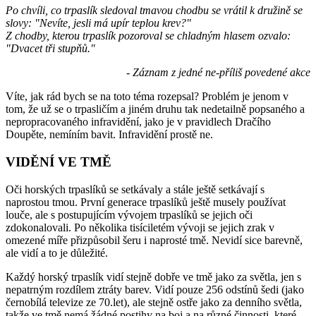
Po chvíli, co trpaslík sledoval tmavou chodbu se vrátil k družině se
slovy: "Nevíte, jesli má upír teplou krev?"
Z chodby, kterou trpaslík pozoroval se chladným hlasem ozvalo:
"Dvacet tři stupňů."
- Záznam z jedné ne-příliš povedené akce
Víte, jak rád bych se na toto téma rozepsal? Problém je jenom v
tom, že už se o trpasličím a jiném druhu tak nedetailně popsaného a
nepropracovaného infravidění, jako je v pravidlech Dračího
Doupěte, nemíním bavit. Infravidění prostě ne.
VIDĚNÍ VE TMĚ
Oči horských trpaslíků se setkávaly a stále ještě setkávají s
naprostou tmou. První generace trpaslíků ještě musely používat
louče, ale s postupujícím vývojem trpaslíků se jejich oči
zdokonalovali. Po několika tisíciletém vývoji se jejich zrak v
omezené míře přizpůsobil šeru i naprosté tmě. Nevidí sice barevně,
ale vidí a to je důležité.
Každý horský trpaslík vidí stejně dobře ve tmě jako za světla, jen s
nepatrným rozdílem ztráty barev. Vidí pouze 256 odstínů šedi (jako
černobílá televize ze 70.let), ale stejně ostře jako za denního světla,
takže ve tmě nemá žádné postihy na boj a na různé činnosti, které