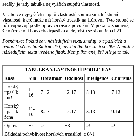
seděly, je tady tabulka nejvyšších stupňů vlastností.
V tabulce nejvyšších stupňů vlastností jsou maximální stupně
vlastností, které může mít horský trpaslík na 1.úrovni. Tyto stupně se
již neupravují podle oprav za rasu a povolání. V praxi to znamená,
že můžete mít horského trpaslíka alchymistu se silou třeba i 21.
Poznámka: Pokud se v následujícím textu zmiňuji o trpaslících a
nenapíši přímo horští trpaslíci, myslím tím horské trpaslíky. Není-li v
následujícím textu uvedeno jinak. Komplikované, že? Ale je to tak.
TABULKA VLASTNOSTÍ PODLE RAS
Rasa
Síla
Obratnost
Odolnost
Inteligence
Charisma
Horský
11-
trpaslík,
7-12
12-17
8-13
7-12
16
muž
Horský
11-
trpaslík,
8-13
12-17
8-13
9-14
16
žena
Oprava
+2
-2
+3
-3
-2
Základní pohyblivost horských trpaslíků je 8/-1