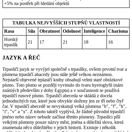
+5% na postřeh při hledání objektů
TABULKA NEJVYŠŠÍCH STUPŇŮ VLASTNOSTÍ
Rasa
Síla
Obratnost
Odolnost
Inteligence
Charisma
Horský
21
17
21
18
16
trpaslík
JAZYK A ŘEČ
Trpasličí jazyk se vyvýjel společně s trpaslíky, ovšem prvotní tvar a
písmena trpasličí abacedy jsou stále ještě velkou neznámou.
Nejstarší objevené trplasičí knihy obsahují velmi staré obrázkové
písmo. Toto písmo se později vyvinulo do tvaru hyeroglyfů (nám
známých především z doby Egypta) a v současnosti se používá
trpasličí runové písmo. Trpasličí abeceda se skládá z docela
jednoduchých run, které jsou obvykle složeny jen ze tří nebo čtyř
čar. V trpasličí abecedě se nevyskutují velká písmena "b", "f", "h",
"i", "v" a "x". Z tohoto taktéž vyplývá, že žádné původní trpasličí
jméno nebo název nebude začínat těmito písmeny. Trpaslíci píší
velkými písmeny pouze názvy měst, jména a důležitá slova, která
znamenala něco důležitého v jejich historii. Existuje i několik