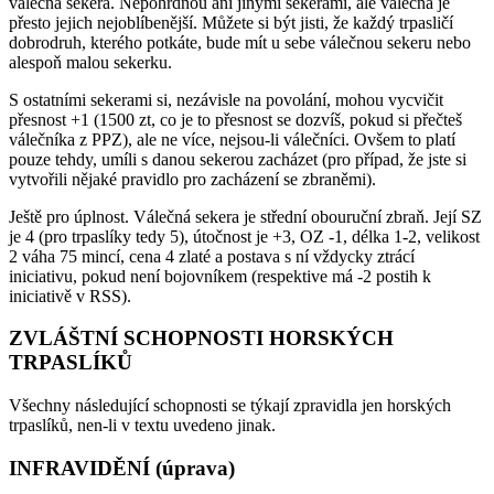
válečná sekera. Nepohrdnou ani jinými sekerami, ale válečná je
přesto jejich nejoblíbenější. Můžete si být jisti, že každý trpasličí
dobrodruh, kterého potkáte, bude mít u sebe válečnou sekeru nebo
alespoň malou sekerku.
S ostatními sekerami si, nezávisle na povolání, mohou vycvičit
přesnost +1 (1500 zt, co je to přesnost se dozvíš, pokud si přečteš
válečníka z PPZ), ale ne více, nejsou-li válečníci. Ovšem to platí
pouze tehdy, umíli s danou sekerou zacházet (pro případ, že jste si
vytvořili nějaké pravidlo pro zacházení se zbraněmi).
Ještě pro úplnost. Válečná sekera je střední obouruční zbraň. Její SZ
je 4 (pro trpaslíky tedy 5), útočnost je +3, OZ -1, délka 1-2, velikost
2 váha 75 mincí, cena 4 zlaté a postava s ní vždycky ztrácí
iniciativu, pokud není bojovníkem (respektive má -2 postih k
iniciativě v RSS).
ZVLÁŠTNÍ SCHOPNOSTI HORSKÝCH
TRPASLÍKŮ
Všechny následující schopnosti se týkají zpravidla jen horských
trpaslíků, nen-li v textu uvedeno jinak.
INFRAVIDĚNÍ (úprava)