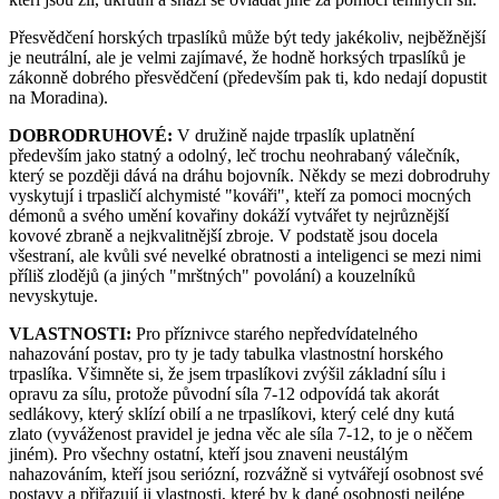
Přesvědčení horských trpaslíků může být tedy jakékoliv, nejběžnější
je neutrální, ale je velmi zajímavé, že hodně horksých trpaslíků je
zákonně dobrého přesvědčení (především pak ti, kdo nedají dopustit
na Moradina).
DOBRODRUHOVÉ:
V družině najde trpaslík uplatnění
především jako statný a odolný, leč trochu neohrabaný válečník,
který se později dává na dráhu bojovník. Někdy se mezi dobrodruhy
vyskytují i trpasličí alchymisté "kováři", kteří za pomoci mocných
démonů a svého umění kovařiny dokáží vytvářet ty nejrůznější
kovové zbraně a nejkvalitnější zbroje. V podstatě jsou docela
všestraní, ale kvůli své nevelké obratnosti a inteligenci se mezi nimi
příliš zlodějů (a jiných "mrštných" povolání) a kouzelníků
nevyskytuje.
VLASTNOSTI:
Pro příznivce starého nepředvídatelného
nahazování postav, pro ty je tady tabulka vlastnostní horského
trpaslíka. Všimněte si, že jsem trpaslíkovi zvýšil základní sílu i
opravu za sílu, protože původní síla 7-12 odpovídá tak akorát
sedlákovy, který sklízí obilí a ne trpaslíkovi, který celé dny kutá
zlato (vyváženost pravidel je jedna věc ale síla 7-12, to je o něčem
jiném). Pro všechny ostatní, kteří jsou znaveni neustálým
nahazováním, kteří jsou seriózní, rozvážně si vytvářejí osobnost své
postavy a přiřazují ji vlastnosti, které by k dané osobnosti nejlépe