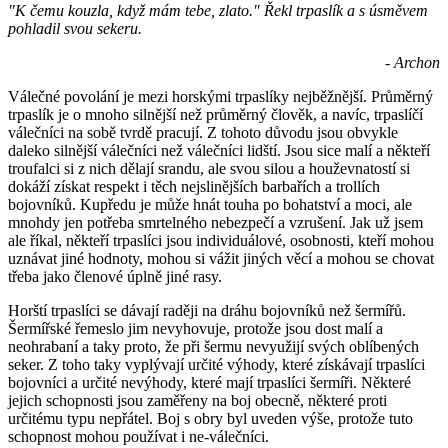
"K čemu kouzla, když mám tebe, zlato." Řekl trpaslík a s úsměvem
pohladil svou sekeru.
- Archon
Válečné povolání je mezi horskými trpaslíky nejběžnější. Průměrný
trpaslík je o mnoho silnější než průměrný člověk, a navíc, trpaslíčí
válečníci na sobě tvrdě pracují. Z tohoto důvodu jsou obvykle
daleko silnější válečníci než válečníci lidští. Jsou sice malí a někteří
troufalci si z nich dělají srandu, ale svou silou a houževnatostí si
dokáží získat respekt i těch nejslinějších barbařích a trollích
bojovníků. Kupředu je může hnát touha po bohatství a moci, ale
mnohdy jen potřeba smrtelného nebezpečí a vzrušení. Jak už jsem
ale říkal, někteří trpaslíci jsou individuálové, osobnosti, kteří mohou
uznávat jiné hodnoty, mohou si vážit jiných věcí a mohou se chovat
třeba jako členové úplně jiné rasy.
Horští trpaslíci se dávají raději na dráhu bojovníků než šermířů.
Šermířské řemeslo jim nevyhovuje, protože jsou dost malí a
neohrabaní a taky proto, že při šermu nevyužijí svých oblíbených
seker. Z toho taky vyplývají určité výhody, které získávají trpaslíci
bojovníci a určité nevýhody, které mají trpaslíci šermíři. Některé
jejich schopnosti jsou zaměřeny na boj obecně, některé proti
určitému typu nepřátel. Boj s obry byl uveden výše, protože tuto
schopnost mohou používat i ne-válečníci.