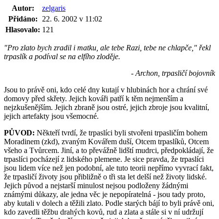
Autor:
zelgaris
Přidáno:
22. 6. 2002 v 11:02
Hlasovalo:
121
"Pro zlato bych zradil i matku, ale tebe Razi, tebe ne chlapče," řekl
trpaslík a podíval se na elfího zloděje.
- Archon, trpasličí bojovník
Jsou to právě oni, kdo celé dny kutají v hlubinách hor a chrání své
domovy před skřety. Jejich kováři patří k těm nejmenším a
nejzkušenějším. Jejich zbraně jsou ostré, jejich zbroje jsou kvalitní,
jejich artefakty jsou všemocné.
PŮVOD:
Někteří tvrdí, že trpaslíci byli stvořeni trpasličím bohem
Moradinem (zkd), zvaným Kovářem duší, Otcem trpaslíků, Otcem
všeho a Tvůrcem. Jiní, a to převážně lidští mudrci, předpokládají, že
trpaslíci pocházejí z lidského plemene. Je sice pravda, že trpaslíci
jsou lidem více než jen podobní, ale tuto teorii nepřímo vyvrací fakt,
že trpasličí životy jsou přibližně o tři sta let delší než životy lidské.
Jejich původ a nejstarší minulost nejsou podloženy žádnými
známými důkazy, ale jedna věc je nepopíratelná - jsou tady proto,
aby kutali v dolech a těžili zlato. Podle starých bájí to byli právě oni,
kdo zavedli těžbu drahých kovů, rud a zlata a stále si v ní udržují