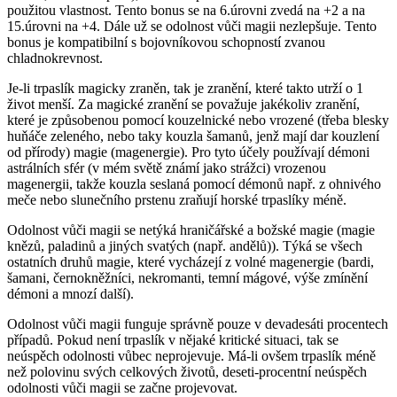
použitou vlastnost. Tento bonus se na 6.úrovni zvedá na +2 a na
15.úrovni na +4. Dále už se odolnost vůči magii nezlepšuje. Tento
bonus je kompatibilní s bojovníkovou schopností zvanou
chladnokrevnost.
Je-li trpaslík magicky zraněn, tak je zranění, které takto utrží o 1
život menší. Za magické zranění se považuje jakékoliv zranění,
které je způsobenou pomocí kouzelnické nebo vrozené (třeba blesky
huňáče zeleného, nebo taky kouzla šamanů, jenž mají dar kouzlení
od přírody) magie (magenergie). Pro tyto účely používají démoni
astrálních sfér (v mém světě známí jako strážci) vrozenou
magenergii, takže kouzla seslaná pomocí démonů např. z ohnivého
meče nebo slunečního prstenu zraňují horské trpaslíky méně.
Odolnost vůči magii se netýká hraničářské a božské magie (magie
knězů, paladinů a jiných svatých (např. andělů)). Týká se všech
ostatních druhů magie, které vycházejí z volné magenergie (bardi,
šamani, černokněžníci, nekromanti, temní mágové, výše zmínění
démoni a mnozí další).
Odolnost vůči magii funguje správně pouze v devadesáti procentech
případů. Pokud není trpaslík v nějaké kritické situaci, tak se
neúspěch odolnosti vůbec neprojevuje. Má-li ovšem trpaslík méně
než polovinu svých celkových životů, deseti-procentní neúspěch
odolnosti vůči magii se začne projevovat.