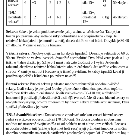
Bitevní
14
6
+3
-2
1-2
3
síla 15+
50 zlatých
sekera*
kg
Těžká
síla 15+,
dvoubřitá
6
+2
-1
1-2
3
obratnost
8 kg
46 zlatých
sekera*
12+
Sekera:
Sekera je velmi podobné sekeře, jak ji známe z našeho světa. Tato je jen
trochu poupravena, aby sedla do ruky dobrodruha a je přizpůsobena k boji. Je
relativně lehká (střední jednoruční zbraň), docela dobře se s ní brání. Obvykle je 30-60
cm dlouhá. V ceně je zahrnut i brousek.
Válečná sekera:
Nejobvyklejší zbraň horských trpaslíků. Dosahuje velikosti od 60 do
90 cm. Vyrábí se ve dvou verzích, dvoubřité a jednobřité. Dvoubřitá verze je ale o 1 kg
těžší, o 4 zlaté dražší, její SZ je o 1 menší, ale zato útočnost o 1 vyšší. Je docela
robustní, ale přesto relativně lehká (střední obouruční zbraň). Její ostří je velmi ostré a
smrtící. V ceně je zahrnut i brousek a je téměř pravidlem, že každý trpasličí kovář ji
prodává společně s leštidlěm a pouzdrem na ostří.
Bitevní sekera:
Bitevní sekera je vlastně mnohem robustnější obdobou válečné
sekery. Ostří sekery je pevnými šrouby připevněno k dlouhému pevnému topůrku.
Patří mezi těžké obouruční zbraňě. Kvůli své velikosti (80-110 cm) a především
hmotnosti ji používají především větší a silnější tvorové. Menší verze bitevní sekery se
obvykle nevyskytují, protože zmenšením by bitevní sekera ztratila svou účinnost, která
spočívá především v její váze.
Těžká dvoubřitá sekera:
Tato sekera je v podstatě orkskou variací bitevní sekery.
Jedná se o těžkou obouruční zbraň (70-100 cm). Na docela dlouhém a robustním
topůrku má nasazené dvojité ostří a už od pohledu na ni tuhne krev v žilách. Lze se s
ní docela dobře bránit (určitě je lepší než holé ruce) a její průměrná hmotnost z ní činí
dobrého pomocníka na cestách ostřílených (osekaných) bojovníků. Obvykle s ní bojují