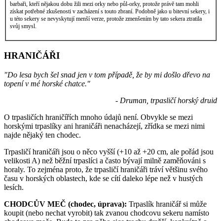
barbaři, kteří nějakou dobu žili mezi orky nebo půl-orky, protože právě tam mohli
získat potřebné zkušenosti v zacházení s touto zbraní. Podobně jako u bitevní sekery, i
u této sekery se nevyskytují menší verze, protože zmenšením by tato sekera ztratila
svůj smysl.
HRANIČÁŘI
"Do lesa bych šel snad jen v tom případě, že by mi došlo dřevo na
topení v mé horské chatce."
- Druman, trpasličí horský druid
O trpasličích hraničířích mnoho údajů není. Obvykle se mezi
horskými trpaslíky ani hraničáři nenacházejí, zřídka se mezi nimi
najde nějaký ten chodec.
Trpasličí hraničáři jsou o něco vyšší (+10 až +20 cm, ale pořád jsou
velikosti A) než běžní trpaslíci a často bývají milně zaměňováni s
horaly. To zejména proto, že trpasličí hraničáři tráví většinu svého
času v horských oblastech, kde se cítí daleko lépe než v hustých
lesích.
CHODCŮV MEČ (chodec, úprava):
Trpaslík hraničář si může
koupit (nebo nechat vyrobit) tak zvanou chodcovu sekeru namísto