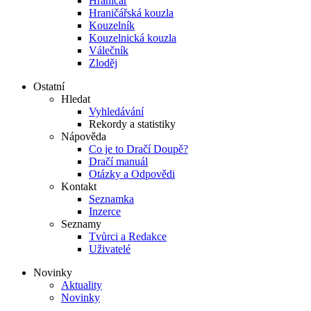
Hraničář
Hraničářská kouzla
Kouzelník
Kouzelnická kouzla
Válečník
Zloděj
Ostatní
Hledat
Vyhledávání
Rekordy a statistiky
Nápověda
Co je to Dračí Doupě?
Dračí manuál
Otázky a Odpovědi
Kontakt
Seznamka
Inzerce
Seznamy
Tvůrci a Redakce
Uživatelé
Novinky
Aktuality
Novinky