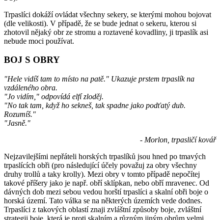
Trpaslíci dokáží ovládat všechny sekery, se kterými mohou bojovat
(dle velikosti). V případě, že se bude jednat o sekeru, kterou si
zhotovil nějaký obr ze stromu a roztavené kovadliny, ji trpaslík asi
nebude moci používat.
BOJ S OBRY
"Hele vidíš tam to místo na patě." Ukazuje prstem trpaslík na
vzdáleného obra.
"Jo vidím," odpovídá elfí zloděj.
"No tak tam, když ho sekneš, tak spadne jako podťatý dub.
Rozumíš."
"Jasně."
- Morlon, trpasličí kovář
Nejzavilejšími nepřáteli horských trpaslíků jsou hned po tmavých
trpaslících obři (pro následující účely považuj za obry všechny
druhy trollů a taky krolly). Mezi obry v tomto případě nepočítej
takové příšery jako je např. obří sklípkan, nebo obří mravenec. Od
dávných dob mezi sebou vedou horští trpaslíci a skalní obři boje o
horská území. Tato válka se na některých územích vede dodnes.
Trpaslíci z takových oblastí znaji zvláštní způsoby boje, zvláštní
strategii boje, která je proti skalním a různým jiným obrům velmi