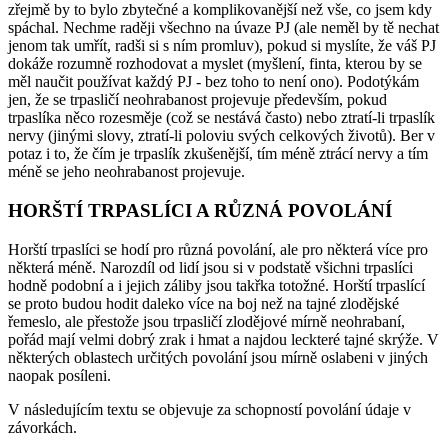
zřejmě by to bylo zbytečné a komplikovanější než vše, co jsem kdy
spáchal. Nechme raději všechno na úvaze PJ (ale neměl by tě nechat
jenom tak umřít, radši si s ním promluv), pokud si myslíte, že váš PJ
dokáže rozumně rozhodovat a myslet (myšlení, finta, kterou by se
měl naučit používat každý PJ - bez toho to není ono). Podotýkám
jen, že se trpasličí neohrabanost projevuje především, pokud
trpaslíka něco rozesměje (což se nestává často) nebo ztratí-li trpaslík
nervy (jinými slovy, ztratí-li poloviu svých celkových životů). Ber v
potaz i to, že čím je trpaslík zkušenější, tím méně ztrácí nervy a tím
méně se jeho neohrabanost projevuje.
HORŠTÍ TRPASLÍCI A RŮZNÁ POVOLÁNÍ
Horští trpaslíci se hodí pro různá povolání, ale pro některá více pro
některá méně. Narozdíl od lidí jsou si v podstatě všichni trpaslíci
hodně podobní a i jejich záliby jsou takřka totožné. Horští trpaslící
se proto budou hodit daleko více na boj než na tajné zlodějské
řemeslo, ale přestože jsou trpasličí zlodějové mírně neohrabaní,
pořád mají velmi dobrý zrak i hmat a najdou leckteré tajné skrýže. V
některých oblastech určitých povolání jsou mírně oslabeni v jiných
naopak posíleni.
V následujícím textu se objevuje za schopností povolání údaje v
závorkách.