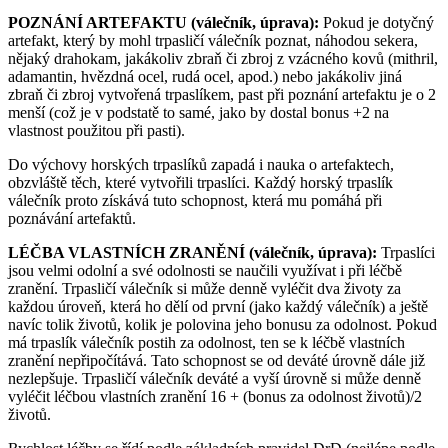
POZNÁNÍ ARTEFAKTU (válečník, úprava):
Pokud je dotyčný
artefakt, který by mohl trpasličí válečník poznat, náhodou sekera,
nějaký drahokam, jakákoliv zbraň či zbroj z vzácného kovů (mithril,
adamantin, hvězdná ocel, rudá ocel, apod.) nebo jakákoliv jiná
zbraň či zbroj vytvořená trpaslíkem, past při poznání artefaktu je o 2
menší (což je v podstatě to samé, jako by dostal bonus +2 na
vlastnost použitou při pasti).
Do výchovy horských trpaslíků zapadá i nauka o artefaktech,
obzvláště těch, které vytvořili trpaslíci. Každý horský trpaslík
válečník proto získává tuto schopnost, která mu pomáhá při
poznávání artefaktů.
LÉČBA VLASTNÍCH ZRANĚNÍ (válečník, úprava):
Trpaslíci
jsou velmi odolní a své odolnosti se naučili využívat i při léčbě
zranění. Trpasličí válečník si může denně vyléčit dva životy za
každou úroveň, která ho dělí od první (jako každý válečník) a ještě
navíc tolik životů, kolik je polovina jeho bonusu za odolnost. Pokud
má trpaslík válečník postih za odolnost, ten se k léčbě vlastních
zranění nepřipočítává. Tato schopnost se od deváté úrovně dále již
nezlepšuje. Trpasličí válečník deváté a vyší úrovně si může denně
vyléčit léčbou vlastních zranění 16 + (bonus za odolnost životů)/2
životů.