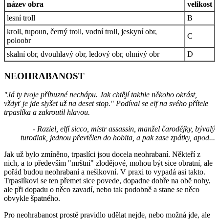
název obra
velikost
lesní troll
B
kroll, tupoun, černý troll, vodní troll, jeskyní obr,
C
poloobr
skalní obr, dvouhlavý obr, ledový obr, ohnivý obr
D
NEOHRABANOST
"Já ty tvoje příbuzné nechápu. Jak chtějí takhle někoho okrást,
vždyť je jde slyšet už na deset stop." Podíval se elf na svého přítele
trpaslíka a zakroutil hlavou.
- Raziel, elfí sicco, mistr assassin, manžel čarodějky, bývalý
turodlak, jednou převtělen do hobita, a pak zase zpátky, apod...
Jak už bylo zmíněno, trpaslíci jsou docela neohrabaní. Někteří z
nich, a to především "mrštní" zlodějové, mohou být sice obratní, ale
pořád budou neohrabaní a nešikovní. V praxi to vypadá asi takto.
Trpaslíkovi se ten přemet sice povede, dopadne dobře na obě nohy,
ale při dopadu o něco zavadí, nebo tak podobně a stane se něco
obvykle špatného.
Pro neohrabanost prostě pravidlo udělat nejde, nebo možná jde, ale