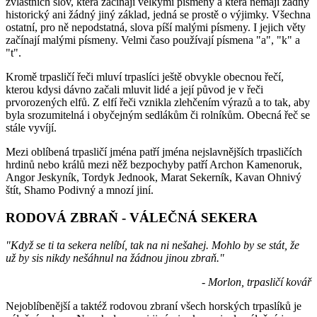
zvláštních slov, která začínají velkými písmeny a která nemají žádný
historický ani žádný jiný základ, jedná se prostě o výjimky. Všechna
ostatní, pro ně nepodstatná, slova píší malými písmeny. I jejich věty
začínají malými písmeny. Velmi časo používají písmena "a", "k" a
"t".
Kromě trpasličí řeči mluví trpaslíci ještě obvykle obecnou řečí,
kterou kdysi dávno začali mluvit lidé a její původ je v řeči
prvorozených elfů. Z elfí řeči vznikla zlehčením výrazů a to tak, aby
byla srozumitelná i obyčejným sedlákům či rolníkům. Obecná řeč se
stále vyvíjí.
Mezi oblíbená trpasličí jména patří jména nejslavnějších trpasličích
hrdinů nebo králů mezi něž bezpochyby patří Archon Kamenoruk,
Angor Jeskyník, Tordyk Jednook, Marat Sekerník, Kavan Ohnivý
štít, Shamo Podivný a mnozí jiní.
RODOVÁ ZBRAŇ - VÁLEČNÁ SEKERA
"Když se ti ta sekera nelíbí, tak na ni nešahej. Mohlo by se stát, že
už by sis nikdy nešáhnul na žádnou jinou zbraň."
- Morlon, trpasličí kovář
Nejoblíbenější a taktéž rodovou zbraní všech horských trpaslíků je