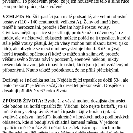
prvenství. To především proto, že jejich houževnaté tělo a silné ruce
jsou pro tuto práci jako stvořené.
VZHLED:
Horští trpaslíci jsou malé podsadité, ale velmi robustní
postavy (110 - 140 centimetrů, velikost A). Ženy od mužů jsou
téměř k nerozeznání, protože i ženám hojně rostou vousy.
Civilizovanější trpaslice si je stříhají, protože už to dávno vyšlo z
módy, ale v některých oblastech můžete pořád najít trpaslice, které si
stále ještě vousy pěstují. Jejich vlasy mohou mít různou barvu (jako
lidé), ale obvykle se mezi nimi nevyskytuje blond. Kůži mývají
horští trpaslíci opálenou (i když to může znít zajímavě, protože
většinu svého života tráví v podzemí), ebenově hnědou, nikdy
ovšem tak tmavou, jako tmaví trpaslíci, kteří jsou jejími vzdálenými
příbuznými. Nutno taktéž podotknout, že ne příliš přátelskými.
Dožívají se i několika set let. Nejdéle žijící trpaslík se dožil 534, ale
tento "rekord" je téměř každých deset let překonáván. Dospělosti
dosahují přibližně v 67 roku života.
ZPŮSOB ŽIVOTA:
Bystřejší z vás si mohou dozajista domyslet,
kde budou asi horští trpaslíci žít. Všichni, kdo nejste barbaři, jste si
určitě domysleli správně. Horští trpaslíci žijí v horách (jak už
vyplývá z názvu "horští"), konkrétně v horských nebo podhorských
oblastech, kde si budují svá chladná kamená města. V jednom
trpaličím městě může žít i několik desítek tisíců trpasličích rodin.
Podhorská trpaličí města jsou většinou dobře skryta před okolním