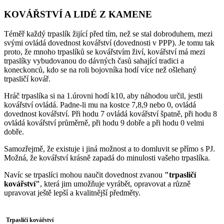
KOVÁŘSTVÍ A LIDÉ Z KAMENE
Téměř každý trpaslík žijící před tím, než se stal dobroduhem, mezi
svými ovládá dovednost kovářství (dovednosti v PPP). Je tomu tak
proto, že mnoho trpaslíků se kovářstvím živí, kovářství má mezi
trpaslíky vybudovanou do dávných časů sahající tradici a
koneckonců, kdo se na roli bojovníka hodí více než ošlehaný
trpasličí kovář.
Hráč trpaslíka si na 1.úrovni hodí k10, aby náhodou určil, jestli
kovářství ovládá. Padne-li mu na kostce 7,8,9 nebo 0, ovládá
dovednost kovářství. Při hodu 7 ovládá kovářství špatně, při hodu 8
ovládá kovářství průměrně, při hodu 9 dobře a při hodu 0 velmi
dobře.
Samozřejmě, že existuje i jiná možnost a to domluvit se přímo s PJ.
Možná, že kovářství krásně zapadá do minulosti vašeho trpaslíka.
Navíc se trpaslíci mohou naučit dovednost zvanou
"trpasličí
kovářství"
, která jim umožňuje vyrábět, opravovat a různě
upravovat ještě lepší a kvalitnější předměty.
Trpasličí kovářství