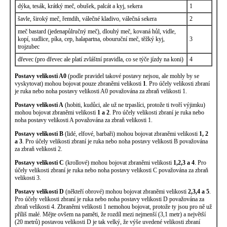
dýka, tesák, krátký meč, obušek, palcát a kyj, sekera
1
šavle, široký meč, řemdih, válečné kladivo, válečná sekera
2
meč bastard (jedenapůlručný meč), dlouhý meč, kovaná hůl, vidle,
kopí, sudlice, píka, cep, halapartna, obouruční meč, těžký kyj,
3
trojzubec
dřevec (pro dřevec ale platí zvláštní pravidla, co se týče jízdy na koni)
4
Postavy velikosti A0
(podle pravidel takové postavy nejsou, ale mohly by se
vyskytovat) mohou bojovat pouze zbraněmi velikosti
1
. Pro účely velikosti zbraní
je ruka nebo noha postavy velikosti A0 považována za zbraň velikosti 1.
Postavy velikosti A
(hobiti, kudůci, ale už ne trpaslíci, protože ti tvoří výjimku)
mohou bojovat zbraněmi velikosti
1 a 2
. Pro účely velikosti zbraní je ruka nebo
noha postavy velikosti A považována za zbraň velikosti 1.
Postavy velikosti B
(lidé, elfové, barbaři) mohou bojovat zbraněmi velikosti
1, 2
a 3
. Pro účely velikosti zbraní je ruka nebo noha postavy velikosti B považována
za zbraň velikosti 2.
Postavy velikosti C
(krollové) mohou bojovat zbraněmi velikosti
1,2,3 a 4
. Pro
účely velikosti zbraní je ruka nebo noha postavy velikosti C považována za zbraň
velikosti 3.
Postavy velikosti D
(někteří obrové) mohou bojovat zbraněmi velikosti
2,3,4 a 5
.
Pro účely velikosti zbraní je ruka nebo noha postavy velikosti D považována za
zbraň velikosti 4. Zbraněmi velikosti 1 nemohou bojovat, protože ty jsou pro ně už
příliš malé. Mějte ovšem na paměti, že rozdíl mezi nejmenší (3,1 metr) a největší
(20 metrů) postavou velikosti D je tak velký, že výše uvedené velikosti zbraní