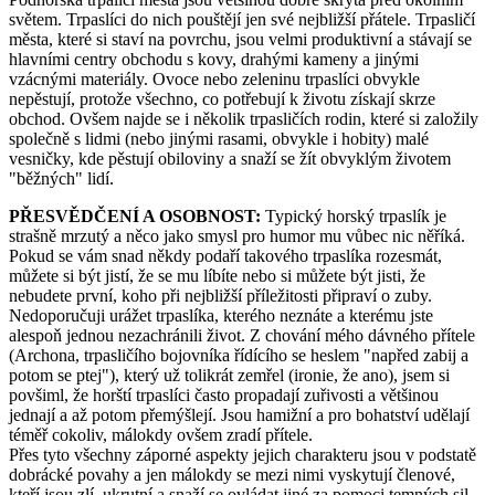
světem. Trpaslíci do nich pouštějí jen své nejbližší přátele. Trpasličí
města, které si staví na povrchu, jsou velmi produktivní a stávají se
hlavními centry obchodu s kovy, drahými kameny a jinými
vzácnými materiály. Ovoce nebo zeleninu trpaslíci obvykle
nepěstují, protože všechno, co potřebují k životu získají skrze
obchod. Ovšem najde se i několik trpasličích rodin, které si založily
společně s lidmi (nebo jinými rasami, obvykle i hobity) malé
vesničky, kde pěstují obiloviny a snaží se žít obvyklým životem
"běžných" lidí.
PŘESVĚDČENÍ A OSOBNOST:
Typický horský trpaslík je
strašně mrzutý a něco jako smysl pro humor mu vůbec nic něříká.
Pokud se vám snad někdy podaří takového trpaslíka rozesmát,
můžete si být jistí, že se mu líbíte nebo si můžete být jisti, že
nebudete první, koho při nejbližší příležitosti připraví o zuby.
Nedoporučuji urážet trpaslíka, kterého neznáte a kterému jste
alespoň jednou nezachránili život. Z chování mého dávného přítele
(Archona, trpasličího bojovníka řídícího se heslem "napřed zabij a
potom se ptej"), který už tolikrát zemřel (ironie, že ano), jsem si
povšiml, že horští trpaslíci často propadají zuřivosti a většinou
jednají a až potom přemýšlejí. Jsou hamižní a pro bohatství udělají
téměř cokoliv, málokdy ovšem zradí přítele.
Přes tyto všechny záporné aspekty jejich charakteru jsou v podstatě
dobrácké povahy a jen málokdy se mezi nimi vyskytují členové,
kteří jsou zlí, ukrutní a snaží se ovládat jiné za pomoci temných sil.