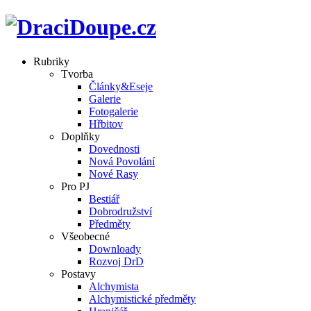
Rubriky
Tvorba
Články&Eseje
Galerie
Fotogalerie
Hřbitov
Doplňky
Dovednosti
Nová Povolání
Nové Rasy
Pro PJ
Bestiář
Dobrodružství
Předměty
Všeobecné
Downloady
Rozvoj DrD
Postavy
Alchymista
Alchymistické předměty