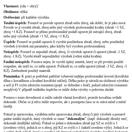
Vlastnost:
(síla + obr)/2
Obtížnost:
těžká
Ověřování:
při každém výrobku
Totální úspěch:
Postavě se povede opravit zbraň nebo zbroj, tak dobře, že je jako nová.
Povede se ji vyrobit zbraň, zbroj nebo jiný výrobek profesionální kvality (zbraň +1 SZ,
zbroj +1 KZ). Postavě se přímo profesionálně podaří upravit již stávající zbroj, zbraň
nebo jiný výrobek (zbraň +1 SZ, zbroj +1 KZ).
Úspěch:
Postavě se podaří opravit či vyrobit použitelnou zbraň, zbroj, nebo použitelný
výrobek (výrobek má parametry, jako kdyby byl vyroben profesionálem).
Neúspěch:
Postavě se nepodaří zbraň, zbroj, či výrobek opravit či upravit (zbraň -1 SZ,
zbroj -1 KZ). Vyrobí téměř nepoužitelný výrobek (velmi nízká kvalita).
Fatální neúspěch:
Postava nejen, že vyrobí úplný zmetek, který se při prvním použití
rozpadne, ale zničí to, co měla opravit. Poškodí to, co měla upravit (zbraň -3 SZ, zbroj -3
KZ). Znehodnotí použitý materiál.
Poznámka:
K práci je potřebné patřičné vybavení nejlépe profesionální úrovně (kovářská
dílna s kovadlinou a kvalitní kovářské náčiní). Délka práce je závislá na složitosti výrobku
a určí ji PJ svým zdravým rozumem (popř. se dohodne s hráči, pokud zdravým rozumem
neoplývá).V případě totálního úspěchu se může doba výroby o polovinu zkrátit.
Postava s touto dovedností si může založit vlastní kovářství, protože kovařinu ovládá
dokonale. Občas se jí něco může nepovést, ale s postupem času se to stává méně a méně
častěji.
Pokud je opravována, vyráběna nebo upravována zbraň, zbroj či jiný výrobek a postavě
padne totální úspěch, daný výrobek se stane
"dokonalým"
(např. dokonalý dlouhý meč,
dokonalé zlodějšké náčiní). Pokud se jedná o dokonalou zbraň její SZ se zvýší o 1
(uvedeno výše), jedná-li se o zbroj, její KZ se zvýší o 1 (taktéž uvedeno výše). Jedná-li se
o určitý druh nářadí, které se používá při činnosti vyžadující k úspěchu úspěšný hod proti