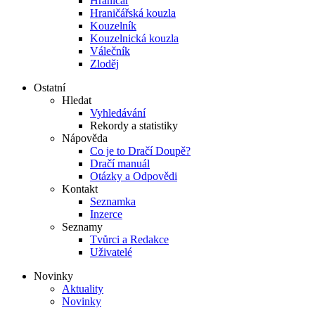
Hraničář
Hraničářská kouzla
Kouzelník
Kouzelnická kouzla
Válečník
Zloděj
Ostatní
Hledat
Vyhledávání
Rekordy a statistiky
Nápověda
Co je to Dračí Doupě?
Dračí manuál
Otázky a Odpovědi
Kontakt
Seznamka
Inzerce
Seznamy
Tvůrci a Redakce
Uživatelé
Novinky
Aktuality
Novinky