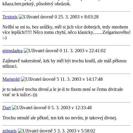
kňaza.brrr.pekný, pôsobivý obrázok.
Textoris
25. 3. 2003 v 8:03:28
Nelíbí se mi to, bez urážky, měl si jich více dobrejch, tedy mnohem
více lepších!!!!! Něco tomu chybí, něco klasicky........Zelgarisového!
:-)
grimsladea
11. 3. 2003 v 22:41:02
Zajímavě nakreslené, krk by měl být trochu kratší, ale máš pěknou
stilizaci.
Marigold
11. 3. 2003 v 14:17:48
je to takové trochu divné,a le je-li to fixem není se čemu divit:ale
vrať se k tužce:-)))
Dart
5. 3. 2003 v 12:33:48
Trochu strnulé ale pěkné, ten krk no nevím, je takovej divnej.
zelgaris
3. 3. 2003 v 5:58:02