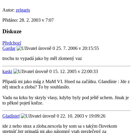
Autor:
zelgaris
Přidáno:
28. 2. 2003 v 7:07
Diskuze
Předchozí
Gardar
25. 7. 2006 v 20:15:55
trochu to vypadá jako by měl zlomený vaz
kaski
15. 12. 2005 v 22:00:33
Připadá mi jako mág z MaM VI. Hned na začátku. Glandínie : Jde z
něj strach a zloba? To by souhlasilo.
Vadu na krku by skryly vlasy, kdyby byly pod ještě uchem. Jinak je
to pěkné pojetí kněze.
Gladíniel
22. 10. 2003 v 19:09:26
ide z neho strax a zloba.nexcela by som sa s takým človekom
stretnúť.brr pripadá mi ako nájomný vrah prezlečený za