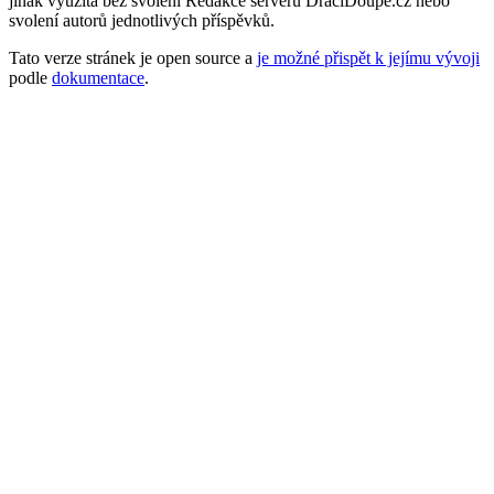
jinak využita bez svolení Redakce serveru DraciDoupe.cz nebo
svolení autorů jednotlivých příspěvků.
Tato verze stránek je open source a
je možné přispět k jejímu vývoji
podle
dokumentace
.