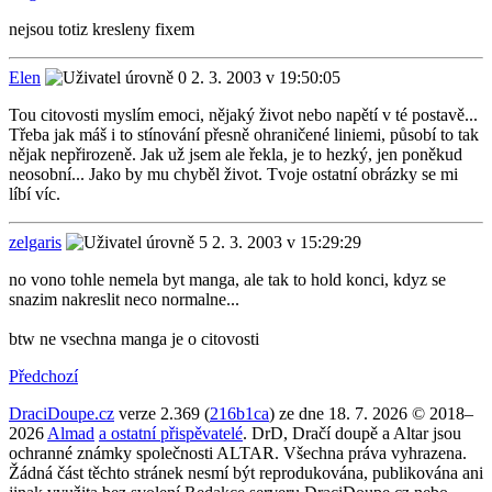
nejsou totiz kresleny fixem
Elen
2. 3. 2003 v 19:50:05
Tou citovosti myslím emoci, nějaký život nebo napětí v té postavě...
Třeba jak máš i to stínování přesně ohraničené liniemi, působí to tak
nějak nepřirozeně. Jak už jsem ale řekla, je to hezký, jen poněkud
neosobní... Jako by mu chyběl život. Tvoje ostatní obrázky se mi
líbí víc.
zelgaris
2. 3. 2003 v 15:29:29
no vono tohle nemela byt manga, ale tak to hold konci, kdyz se
snazim nakreslit neco normalne...
btw ne vsechna manga je o citovosti
Předchozí
DraciDoupe.cz
verze 2.369 (
216b1ca
) ze dne 18. 7. 2026 © 2018–
2026
Almad
a ostatní přispěvatelé
. DrD, Dračí doupě a Altar jsou
ochranné známky společnosti ALTAR. Všechna práva vyhrazena.
Žádná část těchto stránek nesmí být reprodukována, publikována ani