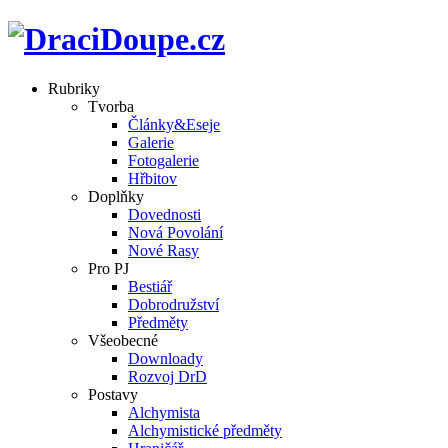
Rubriky
Tvorba
Články&Eseje
Galerie
Fotogalerie
Hřbitov
Doplňky
Dovednosti
Nová Povolání
Nové Rasy
Pro PJ
Bestiář
Dobrodružství
Předměty
Všeobecné
Downloady
Rozvoj DrD
Postavy
Alchymista
Alchymistické předměty