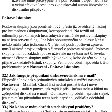
uživatele bude předvyplněna v poli "Komu". Opět - jedná se
o velmi efektivní cestu pro zkontaktování autora libovolného
diskusního příspěvku.
Poštovní skupiny
Poštovní skupiny jsou poměrně nový, přesto již osvědčený nástroj
pro hromadnou (skupinovou) korespondenci. Na rozdíl od
odborníky proklínaných hromadných e-mailů ale poštovní skupiny
na našem serveru fungují na bázi oboustranného souhlasu: Než ti
někdo může jako jednomu z X příjemců poslat poštovní zprávu,
musíš aktivně projevit zájem o členství v poštovní skupině. Poštovní
skupiny mohou zakládat pouze uživatelé na vyšším než 0. levelu,
nicméně členem skupiny může být kdokoliv, koho do této skupiny
přijme zakladatel/vlastník skupiny. Velmi podrobná nápověda k této
problematice je v
Nastavení - Poštovní skupiny.
32.) Jak funguje přeposílání diskuze/novinek na e-mail?
Přeposílání novinek v jednotlivých rubrikách si můžeš nastavit v
Nastavení – Mail list
. Chceš-li si nechat posílat třeba i nové
příspěvky u stolů v putyce, tak zajdi k příslušnému stolu a klikni na
„přeposílej diskuzi na e-mail“. Odhlašovaní probíhá naprosto stejně,
jen tam místo původního textu bude napsáno „odhlaš z odebírání
diskuze“.
33.) Na koho se mám obrátit s technickými problémy?
- Jestliže se lze připojit na Chat, zkuste se nejprve zeptat, zda někdo