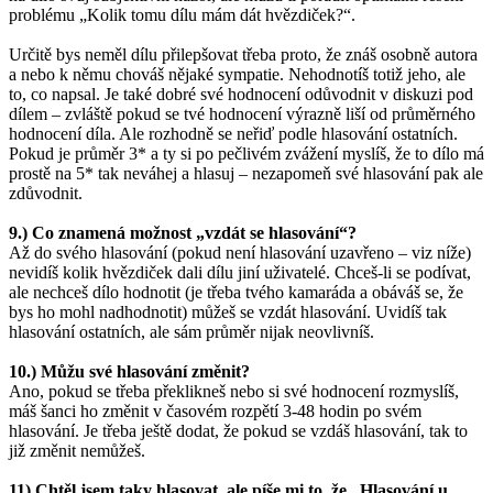
problému „Kolik tomu dílu mám dát hvězdiček?“.
Určitě bys neměl dílu přilepšovat třeba proto, že znáš osobně autora
a nebo k němu chováš nějaké sympatie. Nehodnotíš totiž jeho, ale
to, co napsal. Je také dobré své hodnocení odůvodnit v diskuzi pod
dílem – zvláště pokud se tvé hodnocení výrazně liší od průměrného
hodnocení díla. Ale rozhodně se neřiď podle hlasování ostatních.
Pokud je průměr 3* a ty si po pečlivém zvážení myslíš, že to dílo má
prostě na 5* tak neváhej a hlasuj – nezapomeň své hlasování pak ale
zdůvodnit.
9.) Co znamená možnost „vzdát se hlasování“?
Až do svého hlasování (pokud není hlasování uzavřeno – viz níže)
nevidíš kolik hvězdiček dali dílu jiní uživatelé. Chceš-li se podívat,
ale nechceš dílo hodnotit (je třeba tvého kamaráda a obáváš se, že
bys ho mohl nadhodnotit) můžeš se vzdát hlasování. Uvidíš tak
hlasování ostatních, ale sám průměr nijak neovlivníš.
10.) Můžu své hlasování změnit?
Ano, pokud se třeba překlikneš nebo si své hodnocení rozmyslíš,
máš šanci ho změnit v časovém rozpětí 3-48 hodin po svém
hlasování. Je třeba ještě dodat, že pokud se vzdáš hlasování, tak to
již změnit nemůžeš.
11) Chtěl jsem taky hlasovat, ale píše mi to, že „Hlasování u