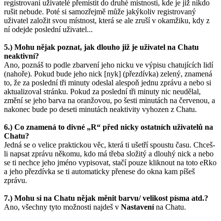
registrovaní uživatelé přemístit do druhé místnosti, kde je již nikdo
rušit nebude. Poté si samozřejmě může jakýkoliv registrovaný
uživatel založit svou místnost, která se ale zruší v okamžiku, kdy z
ní odejde poslední uživatel...
5.) Mohu nějak poznat, jak dlouho již je uživatel na Chatu
neaktivní?
Ano, poznáš to podle zbarvení jeho nicku ve výpisu chatujících lidí
(nahoře). Pokud bude jeho nick [nyk] (přezdívka) zelený, znamená
to, že za poslední tři minuty odeslal alespoň jednu zprávu a nebo si
aktualizoval stránku. Pokud za poslední tři minuty nic neudělal,
změní se jeho barva na oranžovou, po šesti minutách na červenou, a
nakonec bude po deseti minutách neaktivity vyhozen z Chatu.
6.) Co znamená to divné „R“ před nicky ostatních uživatelů na
Chatu?
Jedná se o velice praktickou věc, která ti ušetří spoustu času. Chceš-
li napsat zprávu někomu, kdo má třeba složitý a dlouhý nick a nebo
se ti nechce jeho jméno vypisovat, stačí pouze kliknout na toto eRko
a jeho přezdívka se ti automaticky přenese do okna kam píšeš
zprávu.
7.) Mohu si na Chatu nějak měnit barvu/ velikost písma atd.?
Ano, všechny tyto možnosti najdeš v
Nastavení
na Chatu.