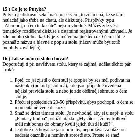
15.) Co je to Putyka?
Putyka je diskusní sekcí našeho serveru, to znamená, že se tam
netlachá jako třeba na chatu, ale diskutuje. Příspěvky typu
„Ahooooj, o čem tu kecáte“ nejsou vhodné. Můžeš zde vést
tématicky rozdělené diskuse s ostatními registrovanými uživateli. Je
zde mnoho stolů a každý je zaměřen na jiné téma. O čem stůl je
poznáš z názvu a hlavně z popisu stolu (název může být totiž
mnohdy zavádějící).
16.) Jak se mám u stolu chovat?
Doporučuji ti při navštívení stolu, který tě zajímá, udělat těchto pár
kroků:
Poté, co jsi zjistil o čem stůl je (popis) by ses měl podívat na
nástěnku (pokud ji stůl má), kde jsou případně uvedena
nějaká pravidla stolu a nebo je zde obšírněji shrnuto o čem
stůl je.
Přečti si posledních 20-50 příspěvků, abys pochopil, o čem se
momentálně vede diskuze.
Snaž se držet tématu stolu. Je nevhodné, aby si u např. u stolu
„Fantasy hudba“ položil otázku „Myslíte si, že by trollové
měli mít bonus do obrany kvůli jejich tlustší kůži?“.
Je dobré nechovat se jako primitiv, nepoužívat za otázkou
padesát otazníků a nemluvit sprostě atp. Proste se snaž