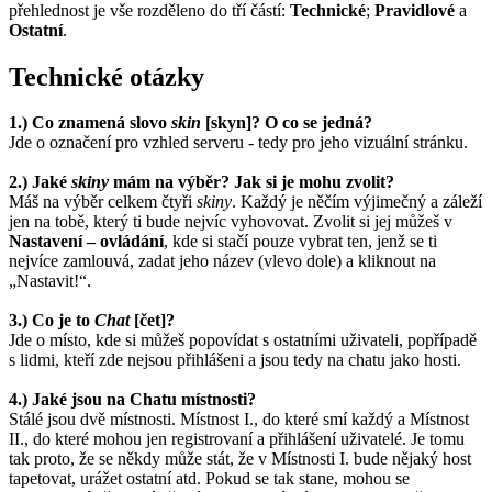
přehlednost je vše rozděleno do tří částí:
Technické
;
Pravidlové
a
Ostatní
.
Technické otázky
1.) Co znamená slovo
skin
[skyn]? O co se jedná?
Jde o označení pro vzhled serveru - tedy pro jeho vizuální stránku.
2.) Jaké
skiny
mám na výběr? Jak si je mohu zvolit?
Máš na výběr celkem čtyři
skiny
. Každý je něčím výjimečný a záleží
jen na tobě, který ti bude nejvíc vyhovovat. Zvolit si jej můžeš v
Nastavení – ovládání
, kde si stačí pouze vybrat ten, jenž se ti
nejvíce zamlouvá, zadat jeho název (vlevo dole) a kliknout na
„Nastavit!“.
3.) Co je to
Chat
[čet]?
Jde o místo, kde si můžeš popovídat s ostatními uživateli, popřípadě
s lidmi, kteří zde nejsou přihlášeni a jsou tedy na chatu jako hosti.
4.) Jaké jsou na Chatu místnosti?
Stálé jsou dvě místnosti. Místnost I., do které smí každý a Místnost
II., do které mohou jen registrovaní a přihlášení uživatelé. Je tomu
tak proto, že se někdy může stát, že v Místnosti I. bude nějaký host
tapetovat, urážet ostatní atd. Pokud se tak stane, mohou se