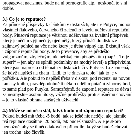
propagovat nacismus, bude na ní pornografie atp., neskončí to s ní
dobře.
3.) Co je to reputace?
Za přínosné příspěvky k článkům v diskuzích, ale i v Putyce, mohou
vlastníci fialového, červeného či zeleného levelu udělovat reputační
body. Plusová reputace je většinou udělována za kvalitní příspěvek,
který je něčím výjimečný, ojedinělý, který přináší do diskuze
zajímavý pohled na věc nebo který je třeba vtipný atp. Existují však
i záporné reputační body. Je to prevence, aby se předešlo
vulgarizmům, zbytečným, nic neříkajícím příspěvkům (např. „To je
super!“ – jen aby se splnili podmínky na modrý level) a příspěvkům,
které jsou naprosto od tématu v diskuzích či v Putyce. To znamená,
že když napíšeš na chatu „Lidi, to je dneska teplo“ tak to je v
pořádku. Ale pokud to napíšeš třeba v diskuzi pod recenzi na novou
fantasy knihu, pravděpodobně ti někdo udělí reputační záporný bod,
to samé platí pro Putyku. Samozřejmě, že záporná reputace se dává i
za nesmyslné osobní útoky, vážné prohřešky proti slušnému chování
– je to vlastně obrana slušných uživatelů.
4.) Může se mi něco stát, když budu mít zápornou reputaci?
Pokud budeš mít třeba -5 bodů, tak se ještě nic neděje, ale jakmile
tvá reputace dosáhne -20 bodů, tak budeš smazán. Ale je skoro
nemožné, aby se ti něco takového přihodilo, když se budeš chovat
jen trochu jako člověk.