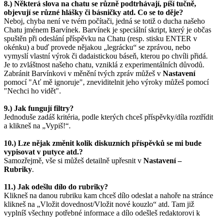
8.) Některá slova na chatu se různě podtrhávají, píší tučně,
objevují se různé hlášky či básničky atd. Co se to děje?
Neboj, chyba není ve tvém počítači, jedná se totiž o ducha našeho
Chatu jménem Barvínek. Barvínek je speciální skript, který je občas
spuštěn při odeslání příspěvku na Chatu (resp. stisku ENTER v
okénku) a buď provede nějakou „legrácku“ se zprávou, nebo
vymyslí vlastní výrok či dadaistickou báseň, kterou po chvíli přidá.
Je to zvláštnost našeho chatu, vzniklá z experimentálních důvodů.
Zabránit Barvínkovi v měnění tvých zpráv můžeš v
Nastavení
pomocí "Ať mě ignoruje", zneviditelnit jeho výroky můžeš pomocí
"Nechci ho vidět".
9.) Jak fungují filtry?
Jednoduše zadáš kritéria, podle kterých chceš příspěvky/díla roztřídit
a klikneš na „Vypiš!“.
10.) Lze nějak změnit kolik diskuzních příspěvků se mi bude
vypisovat v putyce atd.?
Samozřejmě, vše si můžeš detailně upřesnit v
Nastavení –
Rubriky
.
11.) Jak odešlu dílo do rubriky?
Klikneš na danou rubriku kam chceš dílo odeslat a nahoře na stránce
klikneš na „Vložit dovednost/Vložit nové kouzlo“ atd. Tam již
vyplníš všechny potřebné informace a dílo odešleš redaktorovi k