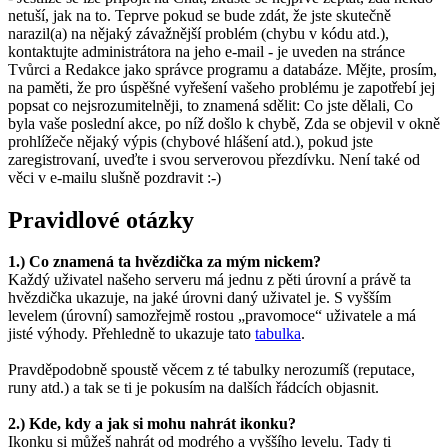
netuší, jak na to. Teprve pokud se bude zdát, že jste skutečně
narazil(a) na nějaký závažnější problém (chybu v kódu atd.),
kontaktujte administrátora na jeho e-mail - je uveden na stránce
Tvůrci a Redakce jako správce programu a databáze. Mějte, prosím,
na paměti, že pro úspěšné vyřešení vašeho problému je zapotřebí jej
popsat co nejsrozumitelněji, to znamená sdělit: Co jste dělali, Co
byla vaše poslední akce, po níž došlo k chybě, Zda se objevil v okně
prohlížeče nějaký výpis (chybové hlášení atd.), pokud jste
zaregistrovaní, uveďte i svou serverovou přezdívku. Není také od
věci v e-mailu slušně pozdravit :-)
Pravidlové otázky
1.) Co znamená ta hvězdička za mým nickem?
Každý uživatel našeho serveru má jednu z pěti úrovní a právě ta
hvězdička ukazuje, na jaké úrovni daný uživatel je. S vyšším
levelem (úrovní) samozřejmě rostou „pravomoce“ uživatele a má
jisté výhody. Přehledně to ukazuje tato
tabulka
.
Pravděpodobně spoustě věcem z té tabulky nerozumíš (reputace,
runy atd.) a tak se ti je pokusím na dalších řádcích objasnit.
2.) Kde, kdy a jak si mohu nahrát ikonku?
Ikonku si můžeš nahrát od modrého a vyššího levelu. Tady ti