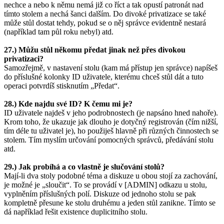
nechce a nebo k němu nemá již co říct a tak opustí patronát nad
tímto stolem a nechá šanci dalším. Do divoké privatizace se také
může stůl dostat tehdy, pokud se o něj správce evidentně nestará
(například tam půl roku nebyl) atd.
27.) Můžu stůl někomu předat jinak než přes divokou
privatizaci?
Samozřejmě, v nastavení stolu (kam má přístup jen správce) napíšeš
do příslušné kolonky ID uživatele, kterému chceš stůl dát a tuto
operaci potvrdíš stisknutím „Předat“.
28.) Kde najdu své ID? K čemu mi je?
ID uživatele najdeš v jeho podrobnostech (je napsáno hned nahoře).
Krom toho, že ukazuje jak dlouho je dotyčný registrován (čím nižší,
tím déle tu uživatel je), ho použiješ hlavně při různých činnostech se
stolem. Tím myslím určování pomocných správců, předávání stolu
atd.
29.) Jak probíhá a co vlastně je slučování stolů?
Mají-li dva stoly podobné téma a diskuze u obou stojí za zachování,
je možné je „sloučit“. To se provádí v [ADMIN] odkazu u stolu,
vyplněním příslušných polí. Diskuze od jednoho stolu se pak
kompletně přesune ke stolu druhému a jeden stůl zanikne. Tímto se
dá například řešit existence duplicitního stolu.