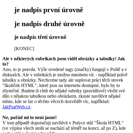
je nadpis první úrovně
je nadpis druhé úrovně
je nadpis třetí úrovně
[KONEC]
Ale v některých rubrikách jsem viděl obrázky a tabulky! Jak
to?
Ano, to je pravda. Výše uvedené tagy (značky) fungují v Poště a v
diskuzích. Ale v rubrikách je možno mnohem víc - například právě
tabulky a obrázky. Nechceme tady ale suplovat práci těch stovek
"školiček HTML", které jsou na internetu dostupné, bylo by to
zbytečné. Budete-li chtít do nějaké rubriky (pravidlové) vložit své
dílo s nějakou tabulkou nebo obrázkem, zkuste navštívit nějaké
místo, kde se lze o těchto věcech dozvědět víc, například:
JakPsatWeb.cz
.
Ne, pořád mi to není jasné!
V tom případě doporučuji navštívit v Putyce stůl "Škola HTML"
(ve výpisu všech stolů se nachází až téměř na konci, až po Z), kde