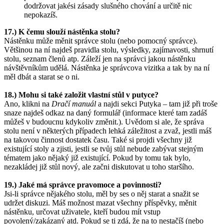
dodržovat jakési zásady slušného chování a určitě nic
nepokazíš.
17.) K čemu slouží nástěnka stolu?
Nástěnku může měnit správce stolu (nebo pomocný správce).
Většinou na ní najdeš pravidla stolu, výsledky, zajímavosti, shrnutí
stolu, seznam členů atp. Záleží jen na správci jakou nástěnku
návštěvníkům udělá. Nástěnka je správcova vizitka a tak by na ní
měl dbát a starat se o ni.
18.) Mohu si také založit vlastní stůl v putyce?
Ano, klikni na
Dračí manuál
a najdi sekci Putyka – tam již při troše
snaze najdeš odkaz na daný formulář (informace které tam zadáš
můžeš v budoucnu kdykoliv změnit.). Uvědom si ale, že správa
stolu není v některých případech lehká záležitost a zvaž, jestli máš
na takovou činnost dostatek času. Také si projdi všechny již
existující stoly a zjisti, jestli se tvůj stůl nebude zabývat stejným
tématem jako nějaký již existující. Pokud by tomu tak bylo,
nezakládej již stůl nový, ale začni diskutovat u toho staršího.
19.) Jaké má správce pravomoce a povinnosti?
Jsi-li správce nějakého stolu, měl by ses o něj starat a snažit se
udržet diskuzi. Máš možnost mazat všechny příspěvky, měnit
nástěnku, určovat uživatele, kteří budou mít vstup
povolený/zakázaný atd. Pokud se ti zdá, že na to nestačíš (nebo