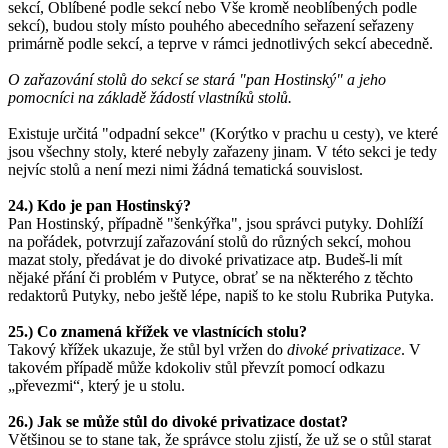
sekcí, Oblíbené podle sekcí nebo Vše kromě neoblíbených podle
sekcí), budou stoly místo pouhého abecedního seřazení seřazeny
primárně podle sekcí, a teprve v rámci jednotlivých sekcí abecedně.
O zařazování stolů do sekcí se stará "pan Hostinský" a jeho
pomocníci na základě žádostí vlastníků stolů.
Existuje určitá "odpadní sekce" (Korýtko v prachu u cesty), ve které
jsou všechny stoly, které nebyly zařazeny jinam. V této sekci je tedy
nejvíc stolů a není mezi nimi žádná tematická souvislost.
24.) Kdo je pan Hostinský?
Pan Hostinský, případně "šenkýřka", jsou správci putyky. Dohlíží
na pořádek, potvrzují zařazování stolů do různých sekcí, mohou
mazat stoly, předávat je do divoké privatizace atp. Budeš-li mít
nějaké přání či problém v Putyce, obrať se na některého z těchto
redaktorů Putyky, nebo ještě lépe, napiš to ke stolu Rubrika Putyka.
25.) Co znamená křížek ve vlastnících stolu?
Takový křížek ukazuje, že stůl byl vržen do
divoké privatizace
. V
takovém případě může kdokoliv stůl převzít pomocí odkazu
„převezmi“, který je u stolu.
26.) Jak se může stůl do divoké privatizace dostat?
Většinou se to stane tak, že správce stolu zjistí, že už se o stůl starat