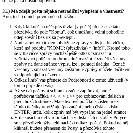
se lze ptát a dostat odpovědi.
31.) Má zdejší pošta nějaká netradiční vylepšení a vlastnosti?
Ano, teď ti o nich povím něco bližšího:
Když klikneš na něčí přezdívku (v poště) přenese se tato
přezdívka do pole "Komu", což umožňuje velmi pohodlné
odepisování bez rizika překlepu.
Nad samotným textem obdržené zprávy vidíš její hlavičku,
která má podobu "KOMU: (přezdívka) * [info]". Kromě toho
se v hlavičce zprávy nachází ještě odkaz "smazat" a
zaškrtávací políčko pro hromadné mazání. Označit všechny
zprávy na dané stránce výpisu lze i pomocí tlačítka "Označ
všechny", smazat všechny zaškrtnuté zprávy můžete tlačítkem
s odpovídajícím názvem.
Odkaz [info] vás přenese do Podrobností o tomto uživateli (v
tomto případě o vás).
Až se tvá poštovní schránka začne zaplňovat, budeš
potřebovat tlačítka <<, <, > a >> pro zobrazování dalších a
předchozích stránek. Malé textové políčko s číslem mezi
těmito tlačítky umožňuje (po zadání jiného čísla a stisku
ENTER) určit, kolik zpráv má být vypsáno na jedné stránce.
V diskusích u děl v rubrikách a v diskusích u stolů v Putyce
se u přezdívek uživatelů nachází odkaz [pošta]. Pokud na něj
klikneš, budete přenesen do Pošty, a přezdívka tohoto