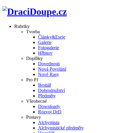
Rubriky
Tvorba
Články&Eseje
Galerie
Fotogalerie
Hřbitov
Doplňky
Dovednosti
Nová Povolání
Nové Rasy
Pro PJ
Bestiář
Dobrodružství
Předměty
Všeobecné
Downloady
Rozvoj DrD
Postavy
Alchymista
Alchymistické předměty