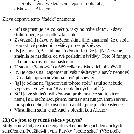
Stoly s tématy, která sem nepatří - obhajoba,
diskuse Alcator
Zleva doprava tento "řádek" znamená:
Stůl se jmenuje "A co kečup, taky ho máte rádi?". Název
stolu funguje jako odkaz ke stolu.
Zvýraznění názvu (v každém skinu jiné) znamená, že u stolu
jsou od tvé poslední návštěvy nové příspěvky.
[N] znamená, že stůl má nástěnku. Jestliže je [N] červené,
změnila se nástěnka od tvé poslední návštěvy. Toto N funguje
jako odkaz rovnou na nástěnku.
U stolu je 34 nových a 669 celkem diskusních příspěvků.
[z.] je odkaz na "zapomenutí vaší návštěvy" a navíc nebudeš
již nadále upozorňován na nové příspěvky.
[ig] je odkaz na "ignorování tohoto stolu" (stůl se nebude
vypisovat ve výpisu "Bez neoblíbených stolů").
Stůl je ve skutečnosti věnován problematice stolů, které
nemají s Dračím Doupětem, fantasy ani fungováním serveru
nic společného, diskusi o nich a obhajobě jejich existence.
Vlastníkem stolu je uživatel s přezdívkou Alcator.
23.) Co jsou to ty různé sekce v putyce?
Stoly jsou v Putyce rozděleny do sekcí podle jejich tématických
zaměřeních. Použiješ-li výpis Putyky "podle sekcí" (Vše podle