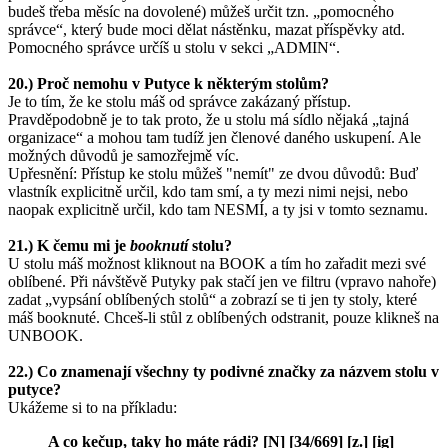
budeš třeba měsíc na dovolené) můžeš určit tzn. „pomocného
správce“, který bude moci dělat nástěnku, mazat příspěvky atd.
Pomocného správce určíš u stolu v sekci „ADMIN“.
20.) Proč nemohu v Putyce k některým stolům?
Je to tím, že ke stolu máš od správce zakázaný přístup.
Pravděpodobně je to tak proto, že u stolu má sídlo nějaká „tajná
organizace“ a mohou tam tudíž jen členové daného uskupení. Ale
možných důvodů je samozřejmě víc.
Upřesnění: Přístup ke stolu můžeš "nemít" ze dvou důvodů: Buď
vlastník explicitně určil, kdo tam smí, a ty mezi nimi nejsi, nebo
naopak explicitně určil, kdo tam NESMÍ, a ty jsi v tomto seznamu.
21.) K čemu mi je
booknutí
stolu?
U stolu máš možnost kliknout na BOOK a tím ho zařadit mezi své
oblíbené. Při návštěvě Putyky pak stačí jen ve filtru (vpravo nahoře)
zadat „vypsání oblíbených stolů“ a zobrazí se ti jen ty stoly, které
máš booknuté. Chceš-li stůl z oblíbených odstranit, pouze klikneš na
UNBOOK.
22.) Co znamenají všechny ty podivné značky za názvem stolu v
putyce?
Ukážeme si to na příkladu:
A co kečup, taky ho máte rádi? [N] [34/669] [z.] [ig]