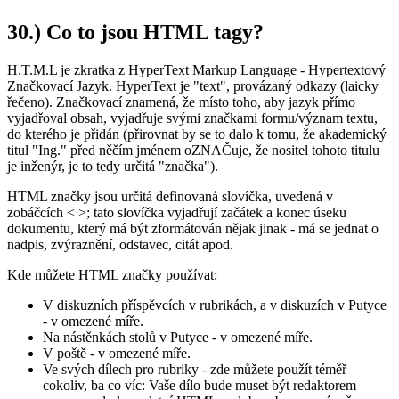
30.) Co to jsou HTML tagy?
H.T.M.L je zkratka z HyperText Markup Language - Hypertextový
Značkovací Jazyk. HyperText je "text", provázaný odkazy (laicky
řečeno). Značkovací znamená, že místo toho, aby jazyk přímo
vyjadřoval obsah, vyjadřuje svými značkami formu/význam textu,
do kterého je přidán (přirovnat by se to dalo k tomu, že akademický
titul "Ing." před něčím jménem oZNAČuje, že nositel tohoto titulu
je inženýr, je to tedy určitá "značka").
HTML značky jsou určitá definovaná slovíčka, uvedená v
zobáčcích < >; tato slovíčka vyjadřují začátek a konec úseku
dokumentu, který má být zformátován nějak jinak - má se jednat o
nadpis, zvýraznění, odstavec, citát apod.
Kde můžete HTML značky používat:
V diskuzních příspěvcích v rubrikách, a v diskuzích v Putyce
- v omezené míře.
Na nástěnkách stolů v Putyce - v omezené míře.
V poště - v omezené míře.
Ve svých dílech pro rubriky - zde můžete použít téměř
cokoliv, ba co víc: Vaše dílo bude muset být redaktorem