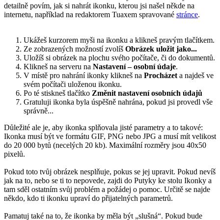
detailně povím, jak si nahrát ikonku, kterou jsi našel někde na
internetu, například na redaktorem Tuaxem spravované
stránce
.
Ukážeš kurzorem myši na ikonku a klikneš pravým tlačítkem.
Ze zobrazených možností zvolíš
Obrázek uložit jako...
Uložíš si obrázek na plochu svého počítače, či do dokumentů.
Klikneš na serveru na
Nastavení – osobní údaje
.
V místě pro nahrání ikonky klikneš na
Procházet
a najdeš ve
svém počítači uloženou ikonku.
Po té stiskneš tlačítko
Změnit nastavení osobních údajů
Gratuluji ikonka byla úspěšně nahrána, pokud jsi provedl vše
správně...
Důležité ale je, aby ikonka splňovala jisté parametry a to takové:
Ikonka musí být ve formátu GIF, PNG nebo JPG a musí mít velikost
do 20 000 bytů (necelých 20 kb). Maximální rozměry jsou 40x50
pixelů.
Pokud toto tvůj obrázek nesplňuje, pokus se jej upravit. Pokud nevíš
jak na to, nebo se ti to nepovede, zajdi do Putyky ke stolu Ikonky a
tam sděl ostatním svůj problém a požádej o pomoc. Určitě se najde
někdo, kdo ti ikonku upraví do přijatelných parametrů.
Pamatuj také na to, že ikonka by měla být „slušná“. Pokud bude