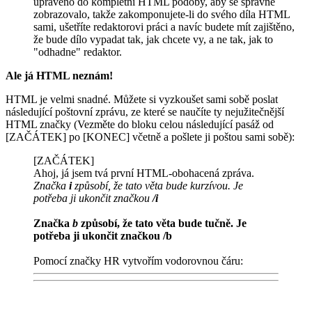
upraveno do kompletní HTML podoby, aby se správně
zobrazovalo, takže zakomponujete-li do svého díla HTML
sami, ušetříte redaktorovi práci a navíc budete mít zajištěno,
že bude dílo vypadat tak, jak chcete vy, a ne tak, jak to
"odhadne" redaktor.
Ale já HTML neznám!
HTML je velmi snadné. Můžete si vyzkoušet sami sobě poslat
následující poštovní zprávu, ze které se naučíte ty nejužitečnější
HTML značky (Vezměte do bloku celou následující pasáž od
[ZAČÁTEK] po [KONEC] včetně a pošlete ji poštou sami sobě):
[ZAČÁTEK]
Ahoj, já jsem tvá první HTML-obohacená zpráva.
Značka
i
způsobí, že tato věta bude kurzívou. Je
potřeba ji ukončit značkou
/i
Značka
b
způsobí, že tato věta bude tučně. Je
potřeba ji ukončit značkou
/b
Pomocí značky HR vytvořím vodorovnou čáru: