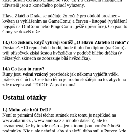
uživatelů jsou z konečného pořadí vyřazeny.
Hlava Zlatého Draka se uděluje 2x ročně pro období prosinec -
květen (s vyhlášením na GameConu) a červen - listopad (vyhlášení
nejspíš na DraConu nebo PragoConu - ještě upřesníme). Co jsou to
Cony se dozvíš níže.
13.) Co získám, když vyhraji soutěž „O Hlavu Zlatého Draka“?
Dostaneš +10 reputačních bodů, bude ti předán diplom (na Conu) a
tvůj příspěvek získá šestou hvězdičku v podobě bílého dráčka (v
některých skinech se zobrazuje bílá hvězdička).
14.) Co jsou to runy?
Runy jsou
velmi vzácný
prostředek jak někomu vyjádřit vděk,
přátelství či úctu. Celé toto téma je trochu složitější na to, abych ho
zde rozepisoval. TODO: Zapsat manuál.
Ostatní otázky
1.) Mohu zde hrát DrD?
Není to primární účel těchto stránek (tak tomu je například na
www.abarin.cz , www.andor.cz a mnoho dalších), ale to
neznamená, že by to zde nešlo – jen k tomu jsou poměrně horší
podmínky. Nic ti ale nebrání, aby si založil třeba stůl v Putyce, kde