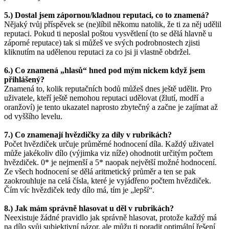
5.) Dostal jsem zápornou/kladnou reputaci, co to znamená?
Nějaký tvůj příspěvek se (ne)líbil někomu natolik, že ti za něj udělil
reputaci. Pokud ti neposlal poštou vysvětlení (to se dělá hlavně u
záporné reputace) tak si můžeš ve svých podrobnostech zjisti
kliknutím na udělenou reputaci za co jsi ji vlastně obdržel.
6.) Co znamená „hlasů“ hned pod mým nickem když jsem
přihlášený?
Znamená to, kolik reputačních bodů můžeš dnes ještě udělit. Pro
uživatele, kteří ještě nemohou reputaci udělovat (žlutí, modří a
oranžoví) je tento ukazatel naprosto zbytečný a začne je zajímat až
od vyššího levelu.
7.) Co znamenají hvězdičky za díly v rubrikách?
Počet hvězdiček určuje průměrné hodnocení díla. Každý uživatel
může jakékoliv dílo (výjimka viz níže) ohodnotit určitým počtem
hvězdiček. 0* je nejmenší a 5* naopak největší možné hodnocení.
Ze všech hodnocení se dělá aritmetický průměr a ten se pak
zaokrouhluje na celá čísla, které je vyjádřeno počtem hvězdiček.
Čím víc hvězdiček tedy dílo má, tím je „lepší“.
8.) Jak mám správně hlasovat u děl v rubrikách?
Neexistuje žádné pravidlo jak správně hlasovat, protože každý má
na dílo svůj subjektivní názor, ale můžu ti poradit optimální řešení