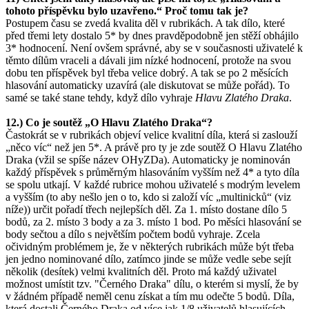
tohoto příspěvku bylo uzavřeno.“ Proč tomu tak je?
Postupem času se zvedá kvalita děl v rubrikách. A tak dílo, které
před třemi lety dostalo 5* by dnes pravděpodobně jen stěží obhájilo
3* hodnocení. Není ovšem správné, aby se v současnosti uživatelé k
těmto dílům vraceli a dávali jim nízké hodnocení, protože na svou
dobu ten příspěvek byl třeba velice dobrý. A tak se po 2 měsících
hlasování automaticky uzavírá (ale diskutovat se může pořád). To
samé se také stane tehdy, když dílo vyhraje
Hlavu Zlatého Draka
.
12.) Co je soutěž „O Hlavu Zlatého Draka“?
Častokrát se v rubrikách objeví velice kvalitní díla, která si zaslouží
„něco víc“ než jen 5*. A právě pro ty je zde soutěž O Hlavu Zlatého
Draka (vžil se spíše název OHyZDa). Automaticky je nominován
každý příspěvek s průměrným hlasováním vyšším než 4* a tyto díla
se spolu utkají. V každé rubrice mohou uživatelé s modrým levelem
a vyšším (to aby nešlo jen o to, kdo si založí víc „multinicků“ (viz
níže)) určit pořadí třech nejlepších děl. Za 1. místo dostane dílo 5
bodů, za 2. místo 3 body a za 3. místo 1 bod. Po měsíci hlasování se
body sečtou a dílo s největším počtem bodů vyhraje. Zcela
očividným problémem je, že v některých rubrikách může být třeba
jen jedno nominované dílo, zatímco jinde se může vedle sebe sejít
několik (desítek) velmi kvalitních děl. Proto má každý uživatel
možnost umístit tzv. "Černého Draka" dílu, o kterém si myslí, že by
v žádném případě neměl cenu získat a tím mu odečte 5 bodů. Díla,
která dostali Černého Draka od více jak 1/8 uživatelů hlasujících