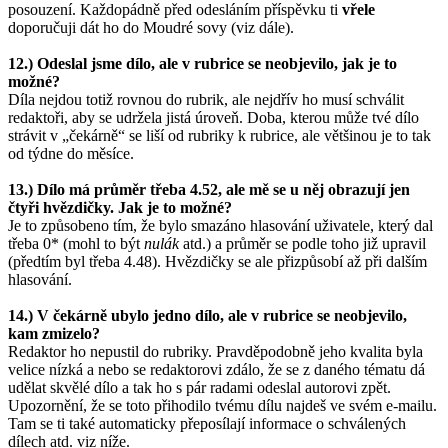
posouzení. Každopádně před odesláním příspěvku ti
vřele
doporučuji dát ho do Moudré sovy (viz dále).
12.) Odeslal jsme dílo, ale v rubrice se neobjevilo, jak je to
možné?
Díla nejdou totiž rovnou do rubrik, ale nejdřív ho musí schválit
redaktoři, aby se udržela jistá úroveň. Doba, kterou může tvé dílo
strávit v „čekárně“ se liší od rubriky k rubrice, ale většinou je to tak
od týdne do měsíce.
13.) Dílo má průměr třeba 4.52, ale mě se u něj obrazují jen
čtyři hvězdičky. Jak je to možné?
Je to způsobeno tím, že bylo smazáno hlasování uživatele, který dal
třeba 0* (mohl to být
nulák
atd.) a průměr se podle toho již upravil
(předtím byl třeba 4.48). Hvězdičky se ale přizpůsobí až při dalším
hlasování.
14.) V čekárně ubylo jedno dílo, ale v rubrice se neobjevilo,
kam zmizelo?
Redaktor ho nepustil do rubriky. Pravděpodobně jeho kvalita byla
velice nízká a nebo se redaktorovi zdálo, že se z daného tématu dá
udělat skvělé dílo a tak ho s pár radami odeslal autorovi zpět.
Upozornění, že se toto přihodilo tvému dílu najdeš ve svém e-mailu.
Tam se ti také automaticky přeposílají informace o schválených
dílech atd. viz níže.