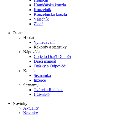
Hraničář
Hraničářská kouzla
Kouzelník
Kouzelnická kouzla
Válečník
Zloděj
Ostatní
Hledat
Vyhledávání
Rekordy a statistiky
Nápověda
Co je to Dračí Doupě?
Dračí manuál
Otázky a Odpovědi
Kontakt
Seznamka
Inzerce
Seznamy
Tvůrci a Redakce
Uživatelé
Novinky
Aktuality
Novinky