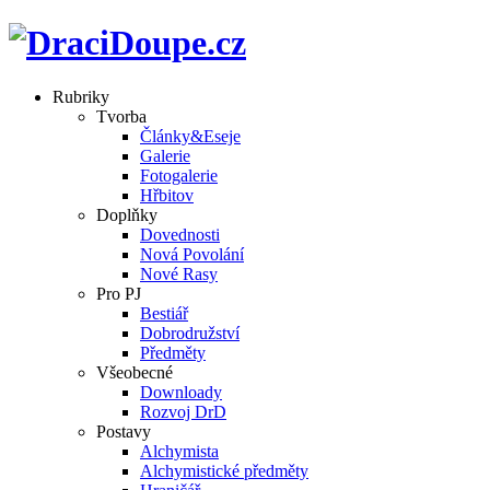
Rubriky
Tvorba
Články&Eseje
Galerie
Fotogalerie
Hřbitov
Doplňky
Dovednosti
Nová Povolání
Nové Rasy
Pro PJ
Bestiář
Dobrodružství
Předměty
Všeobecné
Downloady
Rozvoj DrD
Postavy
Alchymista
Alchymistické předměty