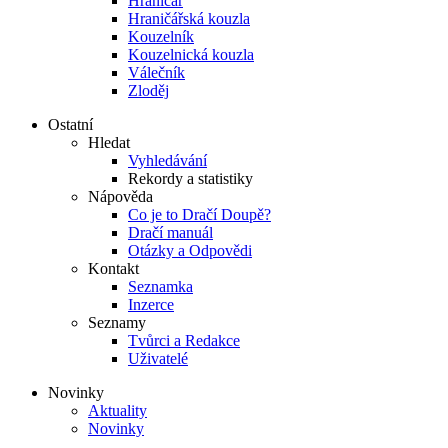
Hraničář
Hraničářská kouzla
Kouzelník
Kouzelnická kouzla
Válečník
Zloděj
Ostatní
Hledat
Vyhledávání
Rekordy a statistiky
Nápověda
Co je to Dračí Doupě?
Dračí manuál
Otázky a Odpovědi
Kontakt
Seznamka
Inzerce
Seznamy
Tvůrci a Redakce
Uživatelé
Novinky
Aktuality
Novinky