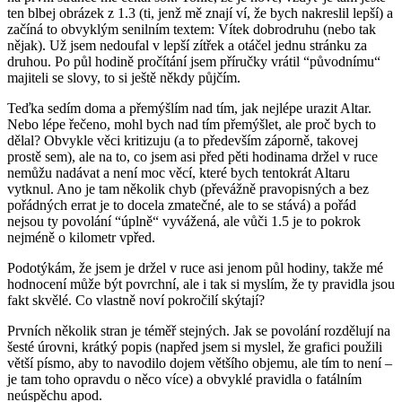
ten blbej obrázek z 1.3 (ti, jenž mě znají ví, že bych nakreslil lepší) a
začíná to obvyklým senilním textem: Vítek dobrodruhu (nebo tak
nějak). Už jsem nedoufal v lepší zítřek a otáčel jednu stránku za
druhou. Po půl hodině pročítání jsem příručky vrátil “původnímu“
majiteli se slovy, to si ještě někdy půjčím.
Teďka sedím doma a přemýšlím nad tím, jak nejlépe urazit Altar.
Nebo lépe řečeno, mohl bych nad tím přemýšlet, ale proč bych to
dělal? Obvykle věci kritizuju (a to především záporně, takovej
prostě sem), ale na to, co jsem asi před pěti hodinama držel v ruce
nemůžu nadávat a není moc věcí, které bych tentokrát Altaru
vytknul. Ano je tam několik chyb (převážně pravopisných a bez
pořádných errat je to docela zmatečné, ale to se stává) a pořád
nejsou ty povolání “úplně“ vyvážená, ale vůči 1.5 je to pokrok
nejméně o kilometr vpřed.
Podotýkám, že jsem je držel v ruce asi jenom půl hodiny, takže mé
hodnocení může být povrchní, ale i tak si myslím, že ty pravidla jsou
fakt skvělé. Co vlastně noví pokročilí skýtají?
Prvních několik stran je téměř stejných. Jak se povolání rozdělují na
šesté úrovni, krátký popis (napřed jsem si myslel, že grafici použili
větší písmo, aby to navodilo dojem většího objemu, ale tím to není –
je tam toho opravdu o něco více) a obvyklé pravidla o fatálním
neúspěchu apod.