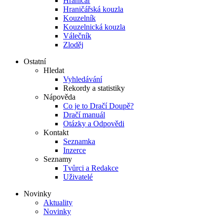
Hraničář
Hraničářská kouzla
Kouzelník
Kouzelnická kouzla
Válečník
Zloděj
Ostatní
Hledat
Vyhledávání
Rekordy a statistiky
Nápověda
Co je to Dračí Doupě?
Dračí manuál
Otázky a Odpovědi
Kontakt
Seznamka
Inzerce
Seznamy
Tvůrci a Redakce
Uživatelé
Novinky
Aktuality
Novinky