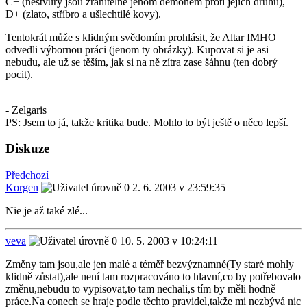
C+ (nestvůry jsou zranitelné jenom démonem proti jejich druhu),
D+ (zlato, stříbro a ušlechtilé kovy).
Tentokrát může s klidným svědomím prohlásit, že Altar IMHO
odvedli výbornou práci (jenom ty obrázky). Kupovat si je asi
nebudu, ale už se těším, jak si na ně zítra zase šáhnu (ten dobrý
pocit).
- Zelgaris
PS: Jsem to já, takže kritika bude. Mohlo to být ještě o něco lepší.
Diskuze
Předchozí
Korgen
2. 6. 2003 v 23:59:35
Nie je až také zlé...
veva
10. 5. 2003 v 10:24:11
Změny tam jsou,ale jen malé a téměř bezvýznamné(Ty staré mohly
klidně zůstat),ale není tam rozpracováno to hlavní,co by potřebovalo
změnu,nebudu to vypisovat,to tam nechali,s tím by měli hodně
práce.Na conech se hraje podle těchto pravidel,takže mi nezbývá nic