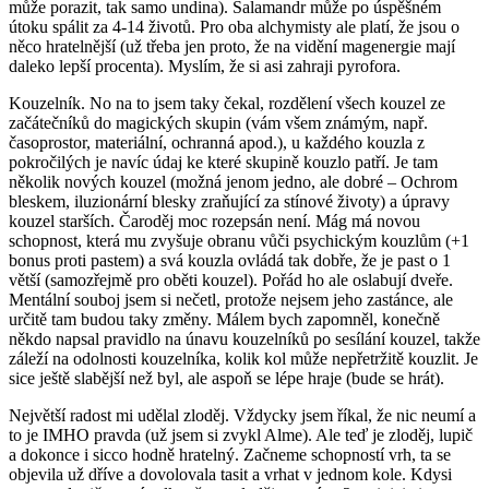
může porazit, tak samo undina). Salamandr může po úspěšném
útoku spálit za 4-14 životů. Pro oba alchymisty ale platí, že jsou o
něco hratelnější (už třeba jen proto, že na vidění magenergie mají
daleko lepší procenta). Myslím, že si asi zahraji pyrofora.
Kouzelník. No na to jsem taky čekal, rozdělení všech kouzel ze
začátečníků do magických skupin (vám všem známým, např.
časoprostor, materiální, ochranná apod.), u každého kouzla z
pokročilých je navíc údaj ke které skupině kouzlo patří. Je tam
několik nových kouzel (možná jenom jedno, ale dobré – Ochrom
bleskem, iluzionární blesky zraňující za stínové životy) a úpravy
kouzel starších. Čaroděj moc rozepsán není. Mág má novou
schopnost, která mu zvyšuje obranu vůči psychickým kouzlům (+1
bonus proti pastem) a svá kouzla ovládá tak dobře, že je past o 1
větší (samozřejmě pro oběti kouzel). Pořád ho ale oslabují dveře.
Mentální souboj jsem si nečetl, protože nejsem jeho zastánce, ale
určitě tam budou taky změny. Málem bych zapomněl, konečně
někdo napsal pravidlo na únavu kouzelníků po sesílání kouzel, takže
záleží na odolnosti kouzelníka, kolik kol může nepřetržitě kouzlit. Je
sice ještě slabější než byl, ale aspoň se lépe hraje (bude se hrát).
Největší radost mi udělal zloděj. Vždycky jsem říkal, že nic neumí a
to je IMHO pravda (už jsem si zvykl Alme). Ale teď je zloděj, lupič
a dokonce i sicco hodně hratelný. Začneme schopností vrh, ta se
objevila už dříve a dovolovala tasit a vrhat v jednom kole. Kdysi