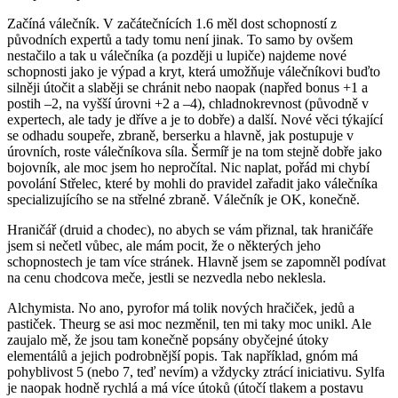
Začíná válečník. V začátečnících 1.6 měl dost schopností z
původních expertů a tady tomu není jinak. To samo by ovšem
nestačilo a tak u válečníka (a později u lupiče) najdeme nové
schopnosti jako je výpad a kryt, která umožňuje válečníkovi buďto
silněji útočit a slaběji se chránit nebo naopak (napřed bonus +1 a
postih –2, na vyšší úrovni +2 a –4), chladnokrevnost (původně v
expertech, ale tady je dříve a je to dobře) a další. Nové věci týkající
se odhadu soupeře, zbraně, berserku a hlavně, jak postupuje v
úrovních, roste válečníkova síla. Šermíř je na tom stejně dobře jako
bojovník, ale moc jsem ho nepročítal. Nic naplat, pořád mi chybí
povolání Střelec, které by mohli do pravidel zařadit jako válečníka
specializujícího se na střelné zbraně. Válečník je OK, konečně.
Hraničář (druid a chodec), no abych se vám přiznal, tak hraničáře
jsem si nečetl vůbec, ale mám pocit, že o některých jeho
schopnostech je tam více stránek. Hlavně jsem se zapomněl podívat
na cenu chodcova meče, jestli se nezvedla nebo neklesla.
Alchymista. No ano, pyrofor má tolik nových hračiček, jedů a
pastiček. Theurg se asi moc nezměnil, ten mi taky moc unikl. Ale
zaujalo mě, že jsou tam konečně popsány obyčejné útoky
elementálů a jejich podrobnější popis. Tak například, gnóm má
pohyblivost 5 (nebo 7, teď nevím) a vždycky ztrácí iniciativu. Sylfa
je naopak hodně rychlá a má více útoků (útočí tlakem a postavu