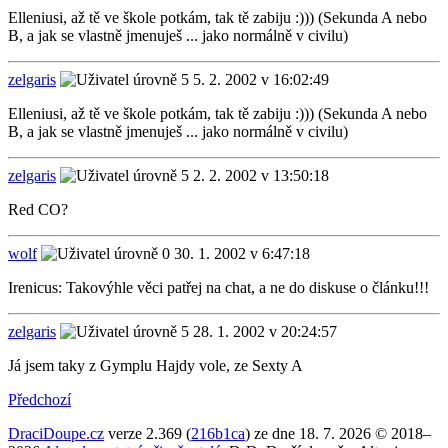
Elleniusi, až tě ve škole potkám, tak tě zabiju :))) (Sekunda A nebo
B, a jak se vlastně jmenuješ ... jako normálně v civilu)
zelgaris
5. 2. 2002 v 16:02:49
Elleniusi, až tě ve škole potkám, tak tě zabiju :))) (Sekunda A nebo
B, a jak se vlastně jmenuješ ... jako normálně v civilu)
zelgaris
2. 2. 2002 v 13:50:18
Red CO?
wolf
30. 1. 2002 v 6:47:18
Irenicus: Takovýhle věci patřej na chat, a ne do diskuse o článku!!!
zelgaris
28. 1. 2002 v 20:24:57
Já jsem taky z Gymplu Hajdy vole, ze Sexty A
Předchozí
DraciDoupe.cz
verze 2.369 (
216b1ca
) ze dne 18. 7. 2026 © 2018–