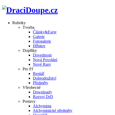
Rubriky
Tvorba
Články&Eseje
Galerie
Fotogalerie
Hřbitov
Doplňky
Dovednosti
Nová Povolání
Nové Rasy
Pro PJ
Bestiář
Dobrodružství
Předměty
Všeobecné
Downloady
Rozvoj DrD
Postavy
Alchymista
Alchymistické předměty