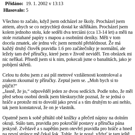
Přidáno:
19. 1. 2002 v 13:13
Hlasovalo:
5
Všechno to začalo, když jsem odcházel ze školy. Procházel jsem
atriem, abych se co nejrychleji dostal ke skříňkám. Procházel jsem
kolem jednoho stolu, kde seděli dva terciáni (cca 13-14 let) a měli na
stole roztahané papíry s mapou a osobními deníky. Měli v tom
docela zmatek, ale jednu věc jsem nemohl přehlédnout. Že má
každý druhý člověk pravidla 1.6 pro začátečníky je normální, ale
ležely tam dvě příručky, které jsem v životě neviděl. Ten obrázek mi
nic neříkal. Přisedl jsem si k nim, pokecali jsme o banalitách, jako je
pobíjení skřetů.
Celou tu dobu jsem z asi půl metrové vzdálenosti kontroloval a
zrakem zkoumal ty příručky. Zeptal jsem se. „Moh bych si to
půjčit?“
„Jasně, že jo,“ odpověděl jeden ze dvou sedících. Podle toho, že měl
před sebou osobní deník jsem bleskurychle poznal, že se jedná o
hráče a protože mi to dovolil jako první a s tím druhým to ani nehlo,
tak jsem konstatoval, že on je vlastník.
Opatrně jsem k sobě přitáhl obě knížky a přečetl nápisy na dolním
okraji. Stálo tam, pravidla pro pokročilé postavy a příručka pána
jeskyně. Zvědavě a s napětím jsem otevřel pravidla pro hráče a hned
na první stránce mě čekal šok. Tohle, že je nové, vždyť je tam ještě