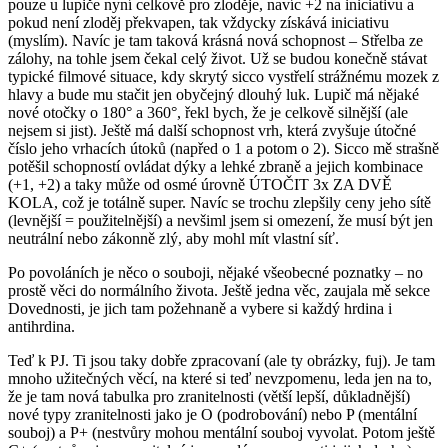
pouze u lupiče nyní celkově pro zloděje, navíc +2 na iniciativu a
pokud není zloděj překvapen, tak vždycky získává iniciativu
(myslím). Navíc je tam taková krásná nová schopnost – Střelba ze
zálohy, na tohle jsem čekal celý život. Už se budou konečně stávat
typické filmové situace, kdy skrytý sicco vystřelí strážnému mozek z
hlavy a bude mu stačit jen obyčejný dlouhý luk. Lupič má nějaké
nové otočky o 180° a 360°, řekl bych, že je celkově silnější (ale
nejsem si jist). Ještě má další schopnost vrh, která zvyšuje útočné
číslo jeho vrhacích útoků (napřed o 1 a potom o 2). Sicco mě strašně
potěšil schopností ovládat dýky a lehké zbraně a jejich kombinace
(+1, +2) a taky může od osmé úrovně ÚTOČIT 3x ZA DVĚ
KOLA, což je totálně super. Navíc se trochu zlepšily ceny jeho sítě
(levnější = použitelnější) a nevšiml jsem si omezení, že musí být jen
neutrální nebo zákonně zlý, aby mohl mít vlastní síť.
Po povoláních je něco o souboji, nějaké všeobecné poznatky – no
prostě věci do normálního života. Ještě jedna věc, zaujala mě sekce
Dovednosti, je jich tam požehnaně a vybere si každý hrdina i
antihrdina.
Teď k PJ. Ti jsou taky dobře zpracovaní (ale ty obrázky, fuj). Je tam
mnoho užitečných věcí, na které si teď nevzpomenu, leda jen na to,
že je tam nová tabulka pro zranitelnosti (větší lepší, důkladnější)
nové typy zranitelnosti jako je O (podrobování) nebo P (mentální
souboj) a P+ (nestvůry mohou mentální souboj vyvolat. Potom ještě