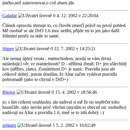
jiného,než zainvestovat,o což altaru jde.
Galadar
4. 12. 2002 v 22:20:04
Článek opravdu shrnuje to, co člověk zmerčí právě na první pohled.
Mě osobně se ale DrD 1.6 moc nelíbí, přijde mi to jen jako další
ždímání peněz za stále to samé.
Stinny
22. 7. 2002 v 14:25:21
Ale nemaj úplný errata - mimochodem, nezdá se vám divná
následující věc ve zranitelnosti? D - stříbrná zbraň; D+ jen ušlechtilý
kov (stříbro, zlato). Zranitelnost D+ je nanic. Pravidla jsou ale
celkově dobrý, jenom doufám, že Altar začne vydávat pravidla
pohromadě (jako to chystá v DrD+)
Rhojos
15. 4. 2002 v 18:56:46
jo, s tím celkem souhlasím, ale naštval si mě že sis nepřečet toho
hraničáře. taky nevím proč všichni (myslím to obecně nic osobního)
nadávají na Altar a pravidla 1.6, mně se to zdá dobrý :-)
zelgaris
5. 2. 2002 v 16:02:49