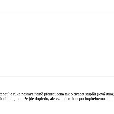
ápětí je ruka nesmyslitelně překroucena tak o dvacet stupňů (levá ruka),
ůsobit dojmem že jde dopředu, ale vzhledem k nepochopitelnému stínová