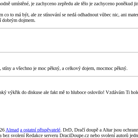
hodně umístěné, je zachyceno zepředu ale tělo je zachyceno poněkud ji
 co to má být, ale ze stínování se nedá odhadnout vůbec nic, ani mater
bí dobrým dojmem.
bu, stíny a všechno je moc pěkný, a celkový dojem, mocmoc pěkný.
aký výkřik do diskuse ale fakt mě to hluboce oslovilo! Vzdávám Ti hol
026
Almad
a ostatní přispěvatelé
. DrD, Dračí doupě a Altar jsou ochra
ta bez svolení Redakce serveru DraciDoupe.cz nebo svolení autorů jedn