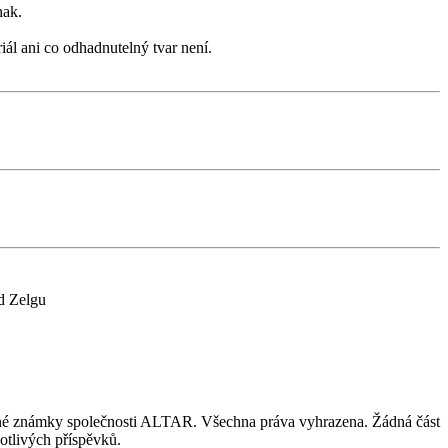
nak.
iál ani co odhadnutelný tvar není.
d Zelgu
nné známky společnosti ALTAR. Všechna práva vyhrazena. Žádná část
otlivých příspěvků.