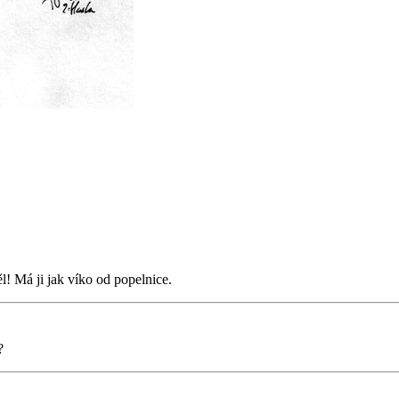
l! Má ji jak víko od popelnice.
?