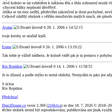
-levé koleno se mi vzhledem k náklonu těla a úhlu zobrazení nezdá v
-chycení hůlky nepůsobí důvěřivě.
-hůlka se mi moc nelíbí, především zakončení je dosti pochybné, nevím
Celkově zdařilý obrázek s větším množstvím malých much, ale půso
Avatar
28. 1. 2006 v 14:52:15
tvoje kresby se strašně lepší
Eratar
26. 1. 2006 v 13:19:22
Tak tohle je vážně nádhera. Je krásně vidět jak je ta postava v pohy
Rix Reptilon
14. 1. 2006 v 11:58:55
Je to úžasný a podle mýho to nemá obdoby. Nemyslím to jako jen něj
S úctou
Rix Reptilon
Předchozí
DraciDoupe.cz
verze 2.369 (
216b1ca
) ze dne 18. 7. 2026 © 2018–2
těchto stránek nesmí být reprodukována, publikována ani jinak využi