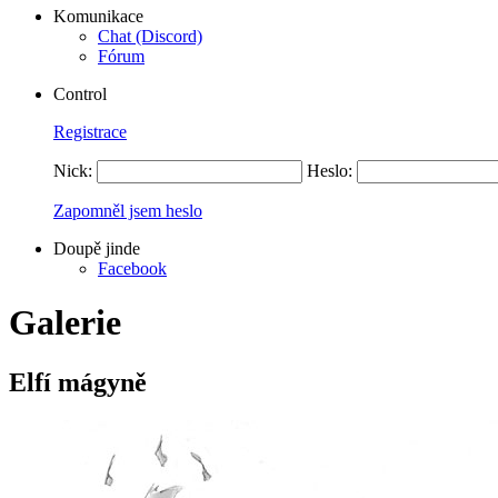
Komunikace
Chat (Discord)
Fórum
Control
Registrace
Nick:
Heslo:
Zapomněl jsem heslo
Doupě jinde
Facebook
Galerie
Elfí mágyně