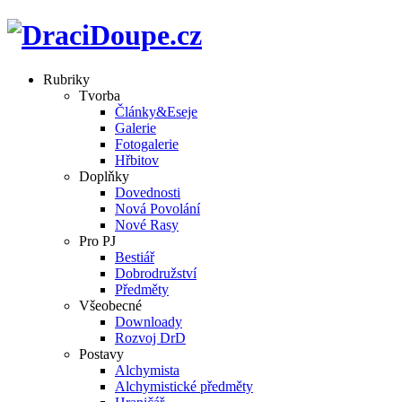
Rubriky
Tvorba
Články&Eseje
Galerie
Fotogalerie
Hřbitov
Doplňky
Dovednosti
Nová Povolání
Nové Rasy
Pro PJ
Bestiář
Dobrodružství
Předměty
Všeobecné
Downloady
Rozvoj DrD
Postavy
Alchymista
Alchymistické předměty