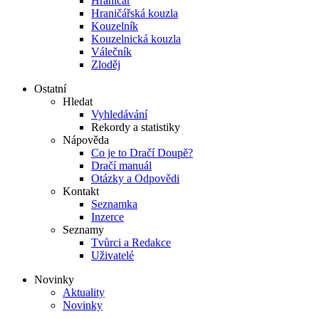
Hraničář
Hraničářská kouzla
Kouzelník
Kouzelnická kouzla
Válečník
Zloděj
Ostatní
Hledat
Vyhledávání
Rekordy a statistiky
Nápověda
Co je to Dračí Doupě?
Dračí manuál
Otázky a Odpovědi
Kontakt
Seznamka
Inzerce
Seznamy
Tvůrci a Redakce
Uživatelé
Novinky
Aktuality
Novinky