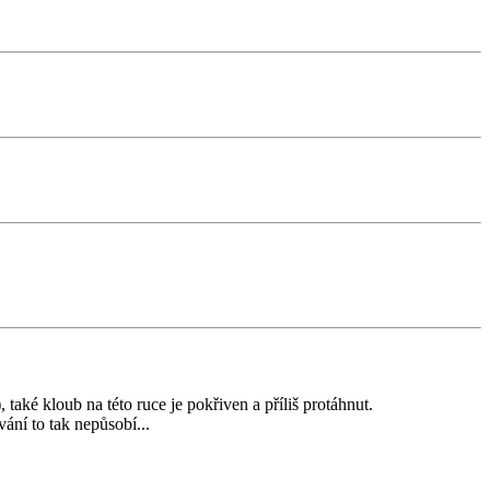
 také kloub na této ruce je pokřiven a příliš protáhnut.
ní to tak nepůsobí...