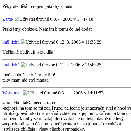
Pěký-ale dělá to dojem jako by šilhala...
Zarok
3. 4. 2006 v 14:47:18
Prekrásny obrázok. Nemám k tomu čo iné dodať.
král lichů
12. 3. 2006 v 11:33:29
Upřímně obdivuji tvoje díla
král lichů
11. 3. 2006 v 21:49:25
mně osobně se tvůj moc líbí!
taky mám rád styl manga
Worldman
31. 1. 2006 v 14:11:53
zdravíčko, takže něco k tomu:
-nejhorší na tom se mi zdají ruce, na jedné je znázorněn sval a hned vz
-druhá (pravá ruka) má možná vzhledem k jejímu rozšíření na konci p
-ramenní klouby se mi zdají dost vzdálené od těla, hlavně ten levý.
-nepochopil jsem účel ani záměr proudu vlasů jdoucích z rukávu.
-stylizace obličeje i vlasy působí sympaticky.