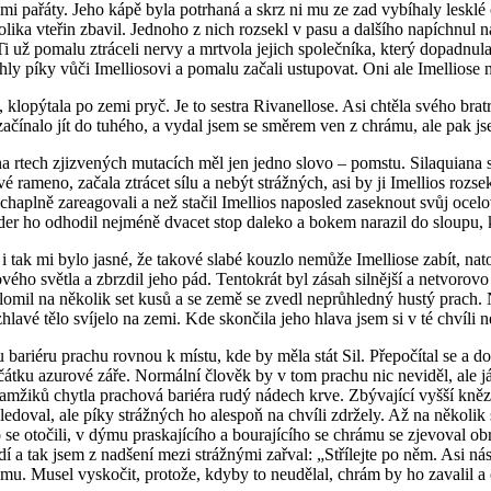
i pařáty. Jeho kápě byla potrhaná a skrz ni mu ze zad vybíhaly lesklé 
kolika vteřin zbavil. Jednoho z nich rozsekl v pasu a dalšího napíchnul 
 už pomalu ztráceli nervy a mrtvola jejich společníka, který dopadnula př
áhly píky vůči Imelliosovi a pomalu začali ustupovat. Oni ale Imelliose n
klopýtala po zemi pryč. Je to sestra Rivanellose. Asi chtěla svého brat
ačínalo jít do tuhého, a vydal jsem se směrem ven z chrámu, ale pak jse
a rtech zjizvených mutacích měl jen jedno slovo – pomstu. Silaquiana se 
evé rameno, začala ztrácet sílu a nebýt strážných, asi by ji Imellios rozs
duchaplně zareagovali a než stačil Imellios naposled zaseknout svůj ocelo
der ho odhodil nejméně dvacet stop daleko a bokem narazil do sloupu, kd
 i tak mi bylo jasné, že takové slabé kouzlo nemůže Imelliose zabít, na
vého světla a zbrzdil jeho pád. Tentokrát byl zásah silnější a netvoro
zlomil na několik set kusů a se země se zvedl neprůhledný hustý prach.
lavé tělo svíjelo na zemi. Kde skončila jeho hlava jsem si v té chvíli 
 bariéru prachu rovnou k místu, kde by měla stát Sil. Přepočítal se a do
átku azurové záře. Normální člověk by v tom prachu nic neviděl, ale já 
žiků chytla prachová bariéra rudý nádech krve. Zbývající vyšší knězi 
edoval, ale píky strážných ho alespoň na chvíli zdržely. Až na několik s
 otočili, v dýmu praskajícího a bourajícího se chrámu se zjevoval obrys 
í a tak jsem z nadšení mezi strážnými zařval: „Střílejte po něm. Asi nás n
ámu. Musel vyskočit, protože, kdyby to neudělal, chrám by ho zavalil a o