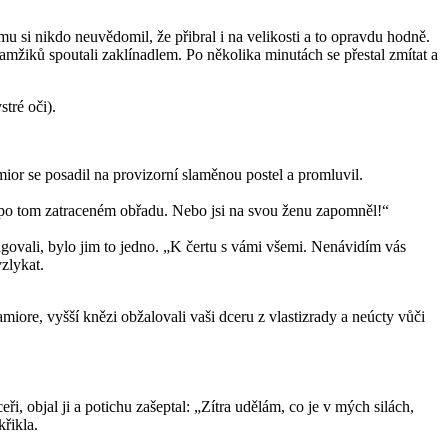
 si nikdo neuvědomil, že přibral i na velikosti a to opravdu hodně.
amžiků spoutali zaklínadlem. Po několika minutách se přestal zmítat a
stré oči).
mior se posadil na provizorní slaměnou postel a promluvil.
let po tom zatraceném obřadu. Nebo jsi na svou ženu zapomněl!“
reagovali, bylo jim to jedno. „K čertu s vámi všemi. Nenávidím vás
zlykat.
miore, vyšší knězi obžalovali vaši dceru z vlastizrady a neúcty vůči
i, objal ji a potichu zašeptal: „Zítra udělám, co je v mých silách,
řikla.