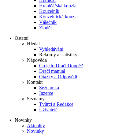
Hraničář
Hraničářská kouzla
Kouzelník
Kouzelnická kouzla
Válečník
Zloděj
Ostatní
Hledat
Vyhledávání
Rekordy a statistiky
Nápověda
Co je to Dračí Doupě?
Dračí manuál
Otázky a Odpovědi
Kontakt
Seznamka
Inzerce
Seznamy
Tvůrci a Redakce
Uživatelé
Novinky
Aktuality
Novinky