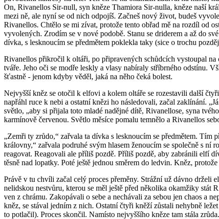
On, Rivanellos Sir-null, syn kněze Thamiora Sir-nulla, kněze naší krá
mezi ně, ale nyní se od nich odpojíš. Začneš nový život, budeš vyvol
Rivanellos. Chtělo se mi zívat, protože tento obřad mě na rozdíl od os
vyvolených. Zrodím se v nové podobě. Stanu se driderem a až do své sm
dívka, s lesknoucím se předmětem poklekla taky (sice o trochu později 
Rivanellos přikročil k oltáři, po připravených schůdcích vystoupal na 
tváře. Jeho oči se modře leskly a vlasy nabíraly stříbrného odstínu. V
šťastně - jenom kdyby věděl, jaká na něho čeká bolest.
Nejvyšší kněz se otočil k elfovi a kolem oltáře se rozestavili další č
napřáhl ruce k nebi a ostatní knězi ho následovali, začal zaklínání. 
světlo, „aby si přijala toto mladé nadějné dítě, Rivanellose, syna tv
karmínově červenou. Světlo měsíce pomalu temnělo a Rivanellos sebou z
„Zemři ty zrůdo,“ zařvala ta dívka s lesknoucím se předmětem. Tím pře
královny,“ zařvala podruhé svým hlasem ženoucím se společně s ní ro
reagovat. Reagovali ale příliš pozdě. Příliš pozdě, aby zabránili elfí
těsně nad lopatky. Poté ještě jednou směrem do ledvin. Kněz, protože p
Právě v tu chvíli začal celý proces přeměny. Strážní už dávno drželi elf
nelidskou nestvůru, kterou se měl ještě před několika okamžiky stát 
ven z chrámu. Zakopávali o sebe a nechávali za sebou jen chaos a nepoř
kněz, se stával jedním z nich. Ostatní čtyři kněží zůstali nehybně le
to potlačil). Proces skončil. Namísto nejvyššího kněze tam stála zrůda