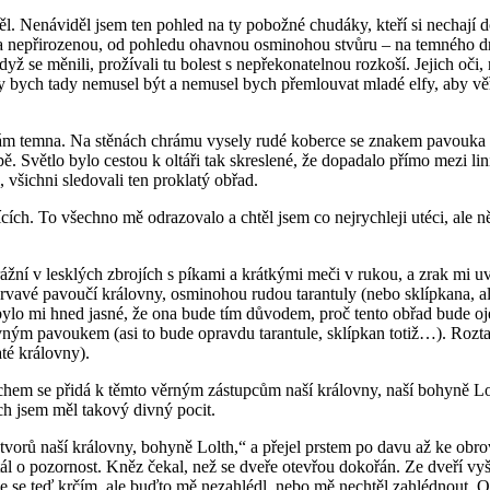
ěl. Nenáviděl jsem ten pohled na ty pobožné chudáky, kteří si nechají 
na nepřirozenou, od pohledu ohavnou osminohou stvůru – na temného drid
dyž se měnili, prožívali tu bolest s nepřekonatelnou rozkoší. Jejich oči
y bych tady nemusel být a nemusel bych přemlouvat mladé elfy, aby věřili
hrám temna. Na stěnách chrámu vysely rudé koberce se znakem pavouka 
ě. Světlo bylo cestou k oltáři tak skreslené, že dopadalo přímo mezi l
 všichni sledovali ten proklatý obřad.
cích. To všechno mě odrazovalo a chtěl jsem co nejrychleji utéci, ale ně
ážní v lesklých zbrojích s píkami a krátkými meči v rukou, a zrak mi uví
krvavé pavoučí královny, osminohou rudou tarantuly (nebo sklípkana, al
bylo mi hned jasné, že ona bude tím důvodem, proč tento obřad bude ojed
avným pavoukem (asi to bude opravdu tarantule, sklípkan totiž…). Roz
até královny).
uchem se přidá k těmto věrným zástupcům naší královny, naší bohyně L
ch jsem měl takový divný pocit.
tvorů naší královny, bohyně Lolth,“ a přejel prstem po davu až ke obr
tál o pozornost. Kněz čekal, než se dveře otevřou dokořán. Ze dveří vy
kde se teď krčím, ale buďto mě nezahlédl, nebo mě nechtěl zahlédnout. 