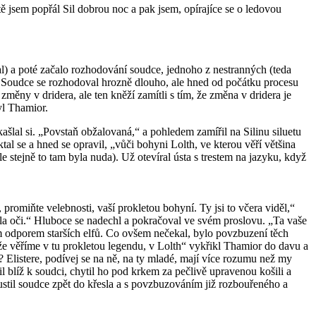
tě jsem popřál Sil dobrou noc a pak jsem, opírajíce se o ledovou
) a poté začalo rozhodování soudce, jednoho z nestranných (teda
il. Soudce se rozhodoval hrozně dlouho, ale hned od počátku procesu
měny v dridera, ale ten kněží zamítli s tím, že změna v dridera je
yl Thamior.
kašlal si. „Povstaň obžalovaná,“ a pohledem zamířil na Silinu siluetu
al se a hned se opravil, „vůči bohyni Lolth, ve kterou věří většina
e stejně to tam byla nuda). Už otevíral ústa s trestem na jazyku, když
 promiňte velebnosti, vaší prokletou bohyní. Ty jsi to včera viděl,“
evřela oči.“ Hluboce se nadechl a pokračoval ve svém proslovu. „Ta vaše
vým odporem starších elfů. Co ovšem nečekal, bylo povzbuzení těch
ože věříme v tu prokletou legendu, v Lolth“ vykřikl Thamior do davu a
ni? Elistere, podívej se na ně, na ty mladé, mají více rozumu než my
pil blíž k soudci, chytil ho pod krkem za pečlivě upravenou košili a
upustil soudce zpět do křesla a s povzbuzováním již rozbouřeného a