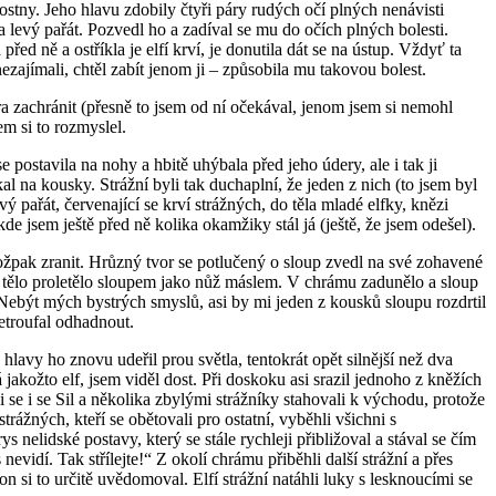
ostny. Jeho hlavu zdobily čtyři páry rudých očí plných nenávisti
na levý pařát. Pozvedl ho a zadíval se mu do očích plných bolesti.
ed ně a ostříkla je elfí krví, je donutila dát se na ústup. Vždyť ta
ezajímali, chtěl zabít jenom ji – způsobila mu takovou bolest.
ra zachránit (přesně to jsem od ní očekával, jenom jsem si nemohl
m si to rozmyslel.
postavila na nohy a hbitě uhýbala před jeho údery, ale i tak ji
ekal na kousky. Strážní byli tak duchaplní, že jeden z nich (to jsem byl
vý pařát, červenající se krví strážných, do těla mladé elfky, knězi
e jsem ještě před ně kolika okamžiky stál já (ještě, že jsem odešel).
tožpak zranit. Hrůzný tvor se potlučený o sloup zvedl na své zohavené
vo tělo proletělo sloupem jako nůž máslem. V chrámu zadunělo a sloup
 Nebýt mých bystrých smyslů, asi by mi jeden z kousků sloupu rozdrtil
netroufal odhadnout.
 hlavy ho znovu udeřil prou světla, tentokrát opět silnější než dva
jakožto elf, jsem viděl dost. Při doskoku asi srazil jednoho z kněžích
se i se Sil a několika zbylými strážníky stahovali k východu, protože
trážných, kteří se obětovali pro ostatní, vyběhli všichni s
nelidské postavy, který se stále rychleji přibližoval a stával se čím
evidí. Tak střílejte!“ Z okolí chrámu přiběhli další strážní a přes
n si to určitě uvědomoval. Elfí strážní natáhli luky s lesknoucími se