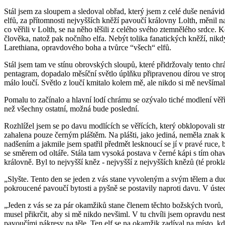
Stál jsem za sloupem a sledoval obřad, který jsem z celé duše nenávid
elfů, za přítomnosti nejvyšších kněží pavoučí královny Lolth, měnil 
co věřili v Lolth, se na něho těšili z celého svého ztemnělého srdce. K
člověka, natož pak nočního elfa. Nebýt tolika fanatických kněží, nikd
Larethiana, opravdového boha a tvůrce “všech“ elfů.
Stál jsem tam ve stínu obrovských sloupů, které přidržovaly tento c
pentagram, dopadalo měsíční světlo úplňku připravenou dírou ve strop
málo loučí. Světlo z loučí kmitalo kolem mě, ale nikdo si mě nevšímal,
Pomalu to začínalo a hlavní lodí chrámu se ozývalo tiché modlení věří
než všechny ostatní, možná bude poslední.
Rozhlížel jsem se po davu modlících se věřících, který obklopovali str
zahalena pouze černým pláštěm. Na plášti, jako jediná, neměla znak 
nadšením a jakmile jsem spatřil předmět lesknoucí se jí v pravé ruce, 
se směrem od oltáře. Stála tam vysoká postava v černé kápi s tím oh
královně. Byl to nejvyšší kněz - nejvyšší z nejvyšších knězů (té prokl
„Slyšte. Tento den se jeden z vás stane vyvoleným a svým tělem a d
pokroucené pavoučí bytosti a pyšně se postavily naproti davu. V úste
„Jeden z vás se za pár okamžiků stane členem těchto božských tvorů, 
musel přikrčit, aby si mě nikdo nevšiml. V tu chvíli jsem opravdu nes
pavoučími nákresy na těle. Ten elf se na okamžik zadíval na místo, 