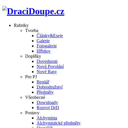
Rubriky
Tvorba
Články&Eseje
Galerie
Fotogalerie
Hřbitov
Doplňky
Dovednosti
Nová Povolání
Nové Rasy
Pro PJ
Bestiář
Dobrodružství
Předměty
Všeobecné
Downloady
Rozvoj DrD
Postavy
Alchymista
Alchymistické předměty