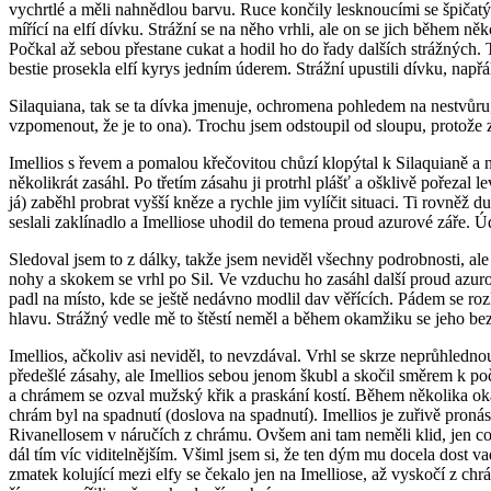
vychrtlé a měli nahnědlou barvu. Ruce končily lesknoucími se špičatým
mířící na elfí dívku. Strážní se na něho vrhli, ale on se jich během ně
Počkal až sebou přestane cukat a hodil ho do řady dalších strážných. Ti
bestie prosekla elfí kyrys jedním úderem. Strážní upustili dívku, např
Silaquiana, tak se ta dívka jmenuje, ochromena pohledem na nestvůru, 
vzpomenout, že je to ona). Trochu jsem odstoupil od sloupu, protože z
Imellios s řevem a pomalou křečovitou chůzí klopýtal k Silaquianě a n
několikrát zasáhl. Po třetím zásahu ji protrhl plášť a ošklivě pořezal l
já) zaběhl probrat vyšší kněze a rychle jim vylíčit situaci. Ti rovněž 
seslali zaklínadlo a Imelliose uhodil do temena proud azurové záře. Ú
Sledoval jsem to z dálky, takže jsem neviděl všechny podrobnosti, ale
nohy a skokem se vrhl po Sil. Ve vzduchu ho zasáhl další proud azuro
padl na místo, kde se ještě nedávno modlil dav věřících. Pádem se ro
hlavu. Strážný vedle mě to štěstí neměl a během okamžiku se jeho bezh
Imellios, ačkoliv asi neviděl, to nevzdával. Vrhl se skrze neprůhlednou
předešlé zásahy, ale Imellios sebou jenom škubl a skočil směrem k poč
a chrámem se ozval mužský křik a praskání kostí. Během několika okam
chrám byl na spadnutí (doslova na spadnutí). Imellios je zuřivě pronásl
Rivanellosem v náručích z chrámu. Ovšem ani tam neměli klid, jen co se
dál tím víc viditelnějším. Všiml jsem si, že ten dým mu docela dost vad
zmatek kolující mezi elfy se čekalo jen na Imelliose, až vyskočí z chr