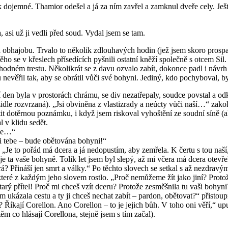
tak dojemné. Thamior odešel a já za ním zavřel a zamknul dveře cely. Ješ
, asi už ji vedli před soud. Vydal jsem se tam.
obhajobu. Trvalo to několik zdlouhavých hodin (jež jsem skoro prospal
ěho se v křeslech přísedících pyšnili ostatní kněží společně s otcem S
odném trestu. Několikrát se z davu ozvalo zabít, dokonce padl i návrh z
u nevěřil tak, aby se obrátil vůči své bohyni. Jediný, kdo pochyboval, b
í den byla v prostorách chrámu, se div nezatřepaly, soudce povstal a od
dle rozvrzaná). „Jsi obviněna z vlastizrady a neúcty vůči naší…“ zakokt
tit dotěrnou poznámku, i když jsem riskoval vyhoštění ze soudní síně (al
 v klidu sedět.
ale…“
 i tebe – bude obětována bohyni!“
 „Je to pořád má dcera a já nedopustím, aby zemřela. K čertu s tou naší,
 to je ta vaše bohyně. Tolik let jsem byl slepý, až mi včera má dcera ot
rá? Přináší jen smrt a války.“ Po těchto slovech se setkal s až nezdra
 které z každým jeho slovem rostlo. „Proč nemůžeme žít jako jiní? Prot
j starý přítel! Proč mi chceš vzít dceru? Protože zesměšnila tu vaši bohy
jim ukázala cestu a ty ji chceš nechat zabít – pardon, obětovat?“ přistou
va? Říkají Corellon. Ano Corellon – to je jejich bůh. V toho oni věří,“ 
ěm co hlásají Corellona, stejně jsem s tím začal).