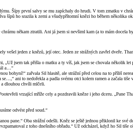
dýmu. Šípy první salvy se mu zapíchaly do hrudi. V tom zmatku v chrámu
alva šípů ho srazila k zemi a všudypřítomní knězi ho během několika ok
ze chrámu někam ztratili. Ani já jsem si nevšiml kam (a to mám docela by
ly vešel jeden z knězů, její otec. Jeden ze strážných zavřel dveře. Tha
zami, „Už jsem tak přišla o matku a ty víš, jak jsem se chovala několik 
dál a…“
nou bohyní!“ zařvala Sil hlasitě, ale strážní před celou na to příliš ne
ím se…,“ ani to nedořekla a padla svému otci kolem ramen a začala tiše v
i a dlouhou chvíli mlčeli.
ootevřeli vrzající mříže cely a pozdravili kněze i jeho dceru. „Pane Tha
 musíme odvést před soud.“
ou pane.“ Oba strážní odešli. Kněz se ještě jednou přiklonil ke své dceř
nevzpamatoval z toho dnešního obřadu.“ Už odcházel, když ho Sil tiše ok