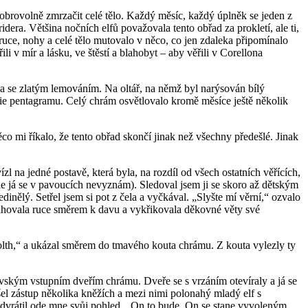
dobrovolně zmrzačit celé tělo. Každý měsíc, každý úplněk se jeden z
era. Většina nočních elfů považovala tento obřad za prokletí, ale ti,
, ruce, nohy a celé tělo mutovalo v něco, co jen zdaleka připomínalo
 v mír a lásku, ve štěstí a blahobyt – aby věřili v Corellona
a se zlatým lemováním. Na oltář, na němž byl narýsován bílý
inie pentagramu. Celý chrám osvětlovalo kromě měsíce ještě několik
co mi říkalo, že tento obřad skončí jinak než všechny předešlé. Jinak
zl na jedné postavě, která byla, na rozdíl od všech ostatních věřících,
e já se v pavoucích nevyznám). Sledoval jsem ji se skoro až dětským
inělý. Setřel jsem si pot z čela a vyčkával. „Slyšte mí věrní,“ ozvalo
tahovala ruce směrem k davu a vykřikovala děkovné věty své
olth,“ a ukázal směrem do tmavého kouta chrámu. Z kouta vylezly ty
ovským vstupním dveřím chrámu. Dveře se s vrzáním otevíraly a já se
šel zástup několika kněžích a mezi nimi polonahý mladý elf s
Odvrátil ode mne svůj pohled. „On to bude. On se stane vyvoleným.