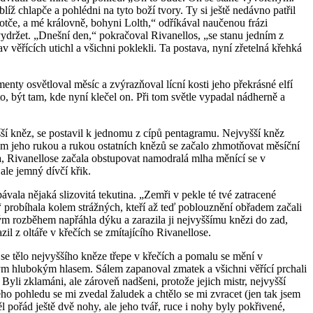
íž chlapče a pohlédni na tyto boží tvory. Ty si ještě nedávno patřil
otče, a mé královně, bohyni Lolth,“ odříkával naučenou frázi
 vydržet. „Dnešní den,“ pokračoval Rivanellos, „se stanu jedním z
 věřících utichl a všichni poklekli. Ta postava, nyní zřetelná křehká
enty osvětloval měsíc a zvýrazňoval lícní kosti jeho překrásné elfí
to, být tam, kde nyní klečel on. Při tom světle vypadal nádherně a
vyšší kněz, se postavil k jednomu z cípů pentagramu. Nejvyšší kněz
olem jeho rukou a rukou ostatních knězů se začalo zhmotňovat měsíční
va, Rivanellose začala obstupovat namodralá mlha měnící se v
ale jemný dívčí křik.
vala nějaká slizovitá tekutina. „Zemři v pekle té tvé zatracené
probíhala kolem strážných, kteří až teď poblouznění obřadem začali
uhým rozběhem napřáhla dýku a zarazila ji nejvyššímu knězi do zad,
il z oltáře v křečích se zmítajícího Rivanellose.
ak se tělo nejvyššího kněze třepe v křečích a pomalu se mění v
eným hlubokým hlasem. Sálem zapanoval zmatek a všichni věřící prchali
Byli zklamáni, ale zároveň nadšeni, protože jejich mistr, nejvyšší
ého pohledu se mi zvedal žaludek a chtělo se mi zvracet (jen tak jsem
l pořád ještě dvě nohy, ale jeho tvář, ruce i nohy byly pokřivené,