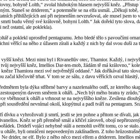
lovny, bohyně Lolth,“ zvolal hlubokým hlasem nejvyšší kněz. „Přistup bl
eným. Staneš se driderem,“ a potemněle se na elfa usmál. „Děkuji tobě, 
tatních přihlížejících ani při nejmenším nevzrušoval, ale musel jsem to
rti budu věrný své královně, bohyni Lolth.“ Jak dořekl tyto slova, dav
než ostatní, ale poklekla).
oltář a poklekl uprostřed pentagramu. Jeho bledé tělo s pavoučími ornam
šichni věřící na něho z úžasem zírali a každý z nich by dal svou duši za 
tyři vyšší knězi. Mezi nimi byl i Rivanellův otec, Thamior. Každý, i nej
„Já tvůj nejvyšší kněz, Imellios Dar-ten-mob, žádám tě má královno,“ k
ého kněze Thamiora mezi své nejvěrnější oddané.“ Jak doříkával tato slo
ačal křečovitě trhat. V tom se ze sálu, z davu věřících ozval hlasitý, 
dmětem byla dýka stříbrné barvy a nazelenalého ostří, ze kterého skapá
zestoupeným davem směrem k oltáři. „Nech být mého bratra ty zrůdo,“ 
 dívce vběhnout k oltáři a vrhnout se na nejvyššího kněze. Zesílena dlo
ři soustředění nevnímal okolí, klopýtnul a padl tváří na pentagram. Sraz
í dívku a vyhrožovali ji smrtí, jestli se jen pohne a přitom se dívali, j
Rivanellos. Kněz se při přeměně smál a křičel zároveň, obojí nepřiroz
ádek. Drideří vojáci nehybně stáli a nemohli uvěřit tomu, co se stalo. 
žet u oltáře, byli omráčeni nepovedeným zaklínadlem. Z toho hrůzostrašn
. Ne drider, ne elf. Bylo z něho něco mezi elfem a driderem. Imellios mě