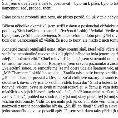
Stál jsem u dveří cely a celé to pozoroval – bylo mi k pláči, bylo to 
kamennou zeď, propadl snění.
Ráno jsem se probudil sice brzo, ale přesto pozdě. Sil už v cele nebyla
Během několika okamžiků jsem seděl v davu a poslouchal obžalobu a 
podle vyšších kněžích a ostatních přívrženců Lolth) úředníků. Vedle n
bylo jasné, že Sil bude obviněna. Soudce celou tu dobu přemýšlel o vh
boží dar. Samozřejmě už věděli, že jsou to kecy, ale nikdo z nich tom
Konečně zazněl ohlušující gong, stěny soudní síně, která ještě včerejš
sedící na nepohodlné rozvrzané židli (úplně náhodou byla jenom její ži
zdejších nočních elfů.“ Chtěl mluvit dále, ale já jsem si nemohl odpus
se místo mě ozval Thamior. Rozmyslel jsem si svou poznámku a zůstal
„Velectěný soude. Je samozřejmé, že má dcera udělala špatnou věc, 
„Mlč Thamiore,“ okřikl ho soudce. „Zradila nás a naše bratry, zradila
„To ne!“ Thamior povstal z křesla a začal chrlit své názory na soudce.
otočil se k davu. „Vy jste to všichni viděli. Boží dar? Smrt a bolest,
bohyně, všichni byste se kvůli ní mohli rozkrájet. K čemu je vám dob
mladších – v jejich hlasech bylo viditelné, téměř hmatatelné nadšení,
zase vrátil svůj pohled na soudce. „Ty jsi můj starý přítel, byl jsi mů
všichni dohromady. Vidíš to, jen málo jich je, co v ní stále věří. Ona 
nadzvedl z určitě pohodlného křesla. „Slyšíš, co říkají? Slyšíš ta slo
jednostranného davu se posadil zpět. Já jsem se k davu taky přidal (k t