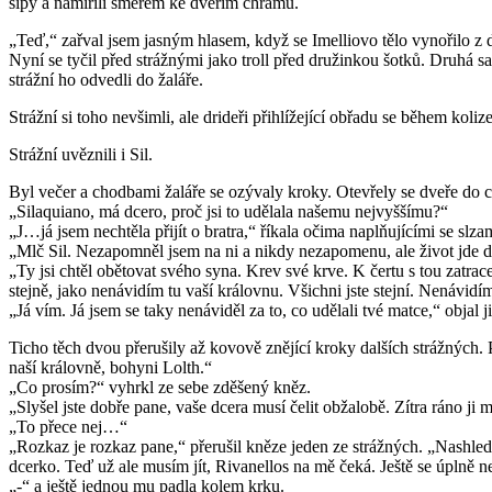
šípy a namířili směrem ke dveřím chrámu.
„Teď,“ zařval jsem jasným hlasem, když se Imelliovo tělo vynořilo z 
Nyní se tyčil před strážnými jako troll před družinkou šotků. Druhá s
strážní ho odvedli do žaláře.
Strážní si toho nevšimli, ale drideři přihlížející obřadu se během koli
Strážní uvěznili i Sil.
Byl večer a chodbami žaláře se ozývaly kroky. Otevřely se dveře do ce
„Silaquiano, má dcero, proč jsi to udělala našemu nejvyššímu?“
„J…já jsem nechtěla přijít o bratra,“ říkala očima naplňujícími se sl
„Mlč Sil. Nezapomněl jsem na ni a nikdy nezapomenu, ale život jde 
„Ty jsi chtěl obětovat svého syna. Krev své krve. K čertu s tou zatrace
stejně, jako nenávidím tu vaší královnu. Všichni jste stejní. Nenávid
„Já vím. Já jsem se taky nenáviděl za to, co udělali tvé matce,“ objal j
Ticho těch dvou přerušily až kovově znějící kroky dalších strážných. P
naší královně, bohyni Lolth.“
„Co prosím?“ vyhrkl ze sebe zděšený kněz.
„Slyšel jste dobře pane, vaše dcera musí čelit obžalobě. Zítra ráno ji
„To přece nej…“
„Rozkaz je rozkaz pane,“ přerušil kněze jeden ze strážných. „Nashledan
dcerko. Teď už ale musím jít, Rivanellos na mě čeká. Ještě se úplně 
„-“ a ještě jednou mu padla kolem krku.