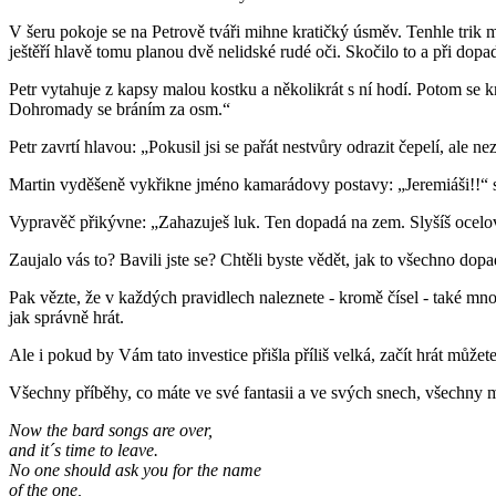
V šeru pokoje se na Petrově tváři mihne kratičký úsměv. Tenhle trik
ještěří hlavě tomu planou dvě nelidské rudé oči. Skočilo to a při dopa
Petr vytahuje z kapsy malou kostku a několikrát s ní hodí. Potom se 
Dohromady se bráním za osm.“
Petr zavrtí hlavou: „Pokusil jsi se pařát nestvůry odrazit čepelí, ale nezda
Martin vyděšeně vykřikne jméno kamarádovy postavy: „Jeremiáši!!“ sm
Vypravěč přikývne: „Zahazuješ luk. Ten dopadá na zem. Slyšíš ocelo
Zaujalo vás to? Bavili jste se? Chtěli byste vědět, jak to všechno dop
Pak vězte, že v každých pravidlech naleznete - kromě čísel - také mn
jak správně hrát.
Ale i pokud by Vám tato investice přišla příliš velká, začít hrát může
Všechny příběhy, co máte ve své fantasii a ve svých snech, všechny 
Now the bard songs are over,
and it´s time to leave.
No one should ask you for the name
of the one,