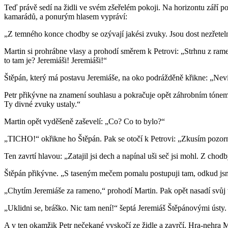
Teď právě sedí na židli ve svém zšeřelém pokoji. Na horizontu září pos
kamarádů, a ponurým hlasem vypráví:
„Z temného konce chodby se ozývají jakési zvuky. Jsou dost nezřetelné
Martin si prohrábne vlasy a prohodí směrem k Petrovi: „Strhnu z ram
to tam je? Jeremiáši! Jeremiáši!“
Štěpán, který má postavu Jeremiáše, na oko podrážděně křikne: „Ne
Petr přikývne na znamení souhlasu a pokračuje opět záhrobním tónem:
Ty divné zvuky ustaly.“
Martin opět vyděšeně zaševelí: „Co? Co to bylo?“
„TICHO!“ okřikne ho Štěpán. Pak se otočí k Petrovi: „Zkusím pozorn
Ten zavrtí hlavou: „Zatajil jsi dech a napínal uši seč jsi mohl. Z chod
Štěpán přikývne. „S taseným mečem pomalu postupuji tam, odkud jsme
„Chytím Jeremiáše za rameno,“ prohodí Martin. Pak opět nasadí svů
„Uklidni se, bráško. Nic tam není!“ šeptá Jeremiáš Štěpánovými ústy.
A v ten okamžik Petr nečekané vyskočí ze židle a zavrčí. Hra-nehra Ma