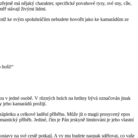
ozřejmě má nějaký charakter, specifické povahové rysy, své sny, cíle,
ěř stávají živými lidmi.
y totiž ke svým spoluhráčům nebudete hovořit jako ke kamarádům ze
 hoši!“
istou v jedné osobě. V různých hrách na hrdiny bývá označován jinak
y jeho kamarádů prožijí.
 zápletku a celkové ladění příběhu. Může jít o magii prosycený epos
ntický příběh. Jediné, čím je Pán jeskyně limitováni je jeho vlastní
é postavy na své cestě potkají. A vy mu budete naopak sdělovat, co vaše