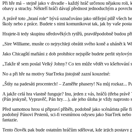
Při hře má – stejně jako v divadle - každý hráč určenou nějakou roli, 
obavy a strachy. Někteří hráči dávají přednost jednoduchým a povrchní
A právě toto „hraní role“ bývá označováno jako stěžejní pilíř všech 
školy nebo z práce. Budete s nimi komunikovat tak, jak by vaše postav
Hrajete-li tedy skupinu středověkých rytířů, pravděpodobně budou při 
„Sire Williame, musíte co nejrychleji obrátit svého koně a uhánět k W
Jako Chicagští mafiáni z dob prohibice nejspíše budete perlit stylovým
„Takže tě sem poslal Velký Johny? Co ten může vědět vo kšeftování s c
No a při hře na motivy StarTreku jistojistě zazní kouzelné:
„Štíty na padesáti procentech! – Zaměřte phasery! Na můj rozkaz... Pa
A jakže celá hra vlastně funguje? Inu, jeden z vás, hráčů (třeba práv
(Pán jeskyně, Vypravěč, Pán hry…), ale jeho úloha je vždy naprosto st
Před samotnou hrou si připraví příběh, podobně jako scénárista píše 
podobný Pánovi Prstenů, sci-fi vesmírnou odyseu jako StarTrek nebo H
fantazie.
Tento člověk pak bude ostatním hráčům sdělovat, kde jejich postavy prá