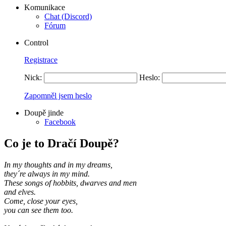
Komunikace
Chat (Discord)
Fórum
Control
Registrace
Nick:
Heslo:
Zapomněl jsem heslo
Doupě jinde
Facebook
Co je to Dračí Doupě?
In my thoughts and in my dreams,
they´re always in my mind.
These songs of hobbits, dwarves and men
and elves.
Come, close your eyes,
you can see them too.