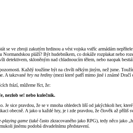
 stát se ve zbroji zakutým hrdinou a vést vojska vstříc armádám nepřítele
u Normandskou pláží? Být hudebníkem, co dokáže rozplakat nebo rozesmá
hvíli detektivem, skloněným nad chladnoucím tělem, nebo naopak bestiá
 pozornosti. Každý toužíme být na chvíli někým jiným, než jsme. Touží
me. A takzvané
hry na hrdiny
(mezi které patří mimo jiné i známé Dračí
cích frází, můžeme říct, že:
, nezlob se! nebo kulečník.
Je sice pravdou, že se v mnoha ohledech liší od jakýchkoli her, které j
unikaci obecně. A jako u každé hry, je i zde pravdou, že člověk až příliš s
e-playing game
(také často zkracovaného jako RPG), tedy něco jako „hra
čemukoli jinému podobá divadelnímu představení.