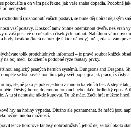
co se pokoušíte a on vám pak řekne, jak vaše snaha dopadla. Podobně jak
toři nemysleli.
h rozhodnutí (rozhodnutí vašich postav), se bude děj ubírat nějakým s
pnosti vaší postavy. Doskočí tam? Stihne odemknout dveře, než vrah v
y o vaší postavě do několika číselných hodnot. Nabídnou vám dovednos
a hody kostkou (která nahrazuje faktor náhody) určit, zda se vám povedl
cháváte tolik protichůdných informací – je právě soubor knížek obsahu
ý na boj meči, kouzlení a podobné ryze fantasy prvky.
, většinou anglický psaných herních systémů. Dungeons and Dragons, 
pěte se liší povětšinou tím, jaký svět popisují a jak pracují s čísly a
rdiny, stejně jako je poker jednou z mnoha karetních her. A stejně tak,
 doupěte. Děsivý horor, dojemnou romanci nebo akční hrdinský epos. A 
e. A tu si nemusíte nikde kupovat. Tu už máte. Začít hrát můžete hned. H
kové hry na hrdiny vypadat. Dlužno ale poznamenat, že hráčů jsou napří
z nekonečně mnoha možností.
vil lehce hororové fantasy dobrodružství, jehož děj se točí okolo sta