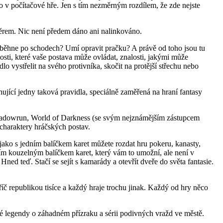
o v počítačové hře. Jen s tím nezměrným rozdílem, že zde nejste
měrem. Nic není předem dáno ani nalinkováno.
yběhne po schodech? Umí opravit pračku? A právě od toho jsou tu
ti, které vaše postava může ovládat, znalosti, jakými může
o vystřelit na svého protivníka, skočit na protější střechu nebo
jící jedny taková pravidla, speciálně zaměřená na hraní fantasy
Shadowrun, World of Darkness (se svým nejznámějším zástupcem
 charaktery hráčských postav.
 jako s jedním balíčkem karet můžete rozdat hru pokeru, kanasty,
tím kouzelným balíčkem karet, který vám to umožní, ale není v
ned teď. Stačí se sejít s kamarády a otevřít dveře do světa fantasie.
č republikou tisíce a každý hraje trochu jinak. Každý od hry něco
ré legendy o záhadném přízraku a sérii podivných vražd ve městě.