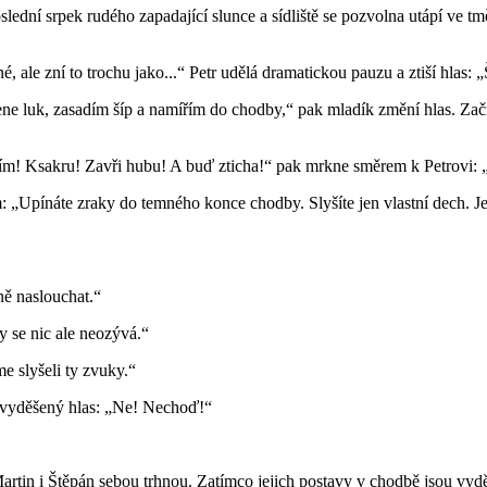
lední srpek rudého zapadající slunce a sídliště se pozvolna utápí ve tm
, ale zní to trochu jako...“ Petr udělá dramatickou pauzu a ztiší hlas
ene luk, zasadím šíp a namířím do chodby,“ pak mladík změní hlas. Za
vím! Ksakru! Zavři hubu! A buď zticha!“ pak mrkne směrem k Petrovi:
 „Upínáte zraky do temného konce chodby. Slyšíte jen vlastní dech. Je
ě naslouchat.“
by se nic ale neozývá.“
 slyšeli ty zvuky.“
j vyděšený hlas: „Ne! Nechoď!“
rtin i Štěpán sebou trhnou. Zatímco jejich postavy v chodbě jsou vyděš