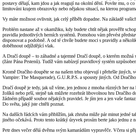
postavy dělají, kam jdou a jak reagují na okolní dění. Povíte mu, o 
limitováni krajem obrazovky nebo nějakou situací, na kterou programá
Vy máte možnost ovlivnit, jak celý příběh dopadne. Na základě vašic
Problém nastane až v okamžiku, kdy budete chtít nějak prověřit scho
pravidla jednotlivých herních systémů. Pomohou vám převést představ
disponovat a podobně. A od té chvíle budete moci s pravidly a několik
doběhnout odjíždějící vlak.
A Dračí doupě – to záhadné a tajemné Dračí doupě, o kterém možná slý
(žánr Pána Prstenů). Tudíž vám nabízejí pravidlový systém uzpůsoben
Kromě Dračího doupěte se na našem trhu objevují i přehršle jiných
Vampire: The Masquerade), G.U.R.P.S. a spousty jiných. Od Dračího dou
Dračí doupě je tedy, jak už víme, jen jednou z mnoha různých her na h
žolíků nebo prší, stejně tak můžete rozehrát libovolnou hru Dračího
žádném případě soubor nějakých pravidel. Je jím jen a jen vaše fantazi
Do světa, jaký jste chtěli poznat.
Na dalších řádcích vám přiblížím, jak zhruba může pár minut jedné ta
jiného očekává. Proto tento krátký úryvek prosím berte jako jednu 
Petr dnes večer dělá dvěma svým kamarádům vypravěče. Včera si připra