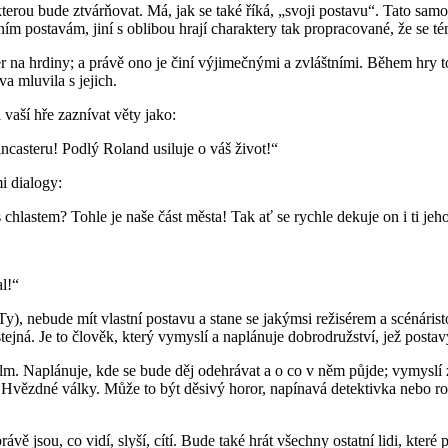
kterou bude ztvárňovat. Má, jak se také říká, „svoji postavu“. Tato sam
m postavám, jiní s oblibou hrají charaktery tak propracované, že se tém
her na hrdiny; a právě ono je činí výjimečnými a zvláštními. Během hr
a mluvila s jejich.
vaší hře zaznívat věty jako:
incasteru! Podlý Roland usiluje o váš život!“
i dialogy:
hlastem? Tohle je naše část města! Tak ať se rychle dekuje on i ti jeho
l!“
ě Ty), nebude mít vlastní postavu a stane se jakýmsi režisérem a scénár
ejná. Je to člověk, který vymyslí a naplánuje dobrodružství, jež postav
film. Naplánuje, kde se bude děj odehrávat a o co v něm půjde; vymyslí
vězdné války. Může to být děsivý horor, napínavá detektivka nebo roma
vě jsou, co vidí, slyší, cítí. Bude také hrát všechny ostatní lidi, kter