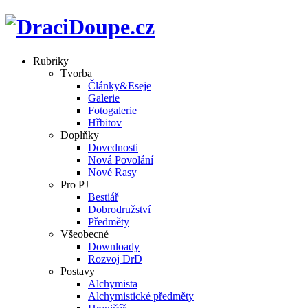
Rubriky
Tvorba
Články&Eseje
Galerie
Fotogalerie
Hřbitov
Doplňky
Dovednosti
Nová Povolání
Nové Rasy
Pro PJ
Bestiář
Dobrodružství
Předměty
Všeobecné
Downloady
Rozvoj DrD
Postavy
Alchymista
Alchymistické předměty