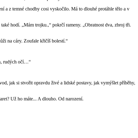
í a z temné chodby cosi vyskočilo. Má to dlouhé protáhle tělo a v
také hodí. „Mám trojku.,“ pokrčí rameny. „Obratnost dva, zbroj tři.
 kůži na cáry. Zoufale křičíš bolestí.“
ch, rudých očí…“
, jak si stvořit opravdu živé a lidské postavy, jak vymýšlet příběhy,
 karet? Už ho máte... A dlouho. Od narození.