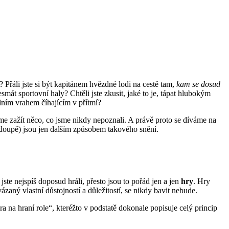
? Přáli jste si být kapitánem hvězdné lodi na cestě tam,
kam se dosud
t sportovní haly? Chtěli jste zkusit, jaké to je, tápat hlubokým
lním vrahem číhajícím v přítmí?
me zažít něco, co jsme nikdy nepoznali. A právě proto se díváme na
 doupě) jsou jen dalším způsobem takového snění.
ste nejspíš doposud hráli, přesto jsou to pořád jen a jen
hry
. Hry
vázaný vlastní důstojností a důležitostí, se nikdy bavit nebude.
 na hraní role“, kteréžto v podstatě dokonale popisuje celý princip