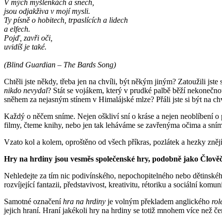
V mých myšlenkách a snech,
jsou odjakživa v mojí mysli.
Ty písně o hobitech, trpaslících a lidech
a elfech.
Pojď, zavři oči,
uvidíš je také.
(Blind Guardian – The Bards Song)
Chtěli jste někdy, třeba jen na chvíli, být někým jiným? Zatoužili jste
nikdo nevydal
? Stát se vojákem, který v prudké palbě běží nekonečno
sněhem za nejasným stínem v Himalájské mlze? Přáli jste si být na c
Každý o něčem sníme. Nejen oškliví sní o kráse a nejen neoblíbení o
filmy, čteme knihy, nebo jen tak leháváme se zavřenýma očima a sní
Vzato kol a kolem, oproštěno od všech příkras, pozlátek a hezky znějí
Hry na hrdiny jsou vesměs společenské hry, podobně jako Člověče
Nehledejte za tím nic podivínského, nepochopitelného nebo dětinského. 
rozvíjející fantazii, představivost, kreativitu, rétoriku a sociální kom
Samotné označení
hra na hrdiny
je volným překladem anglického
rol
jejich hraní. Hraní jakékoli hry na hrdiny se totiž mnohem více než 