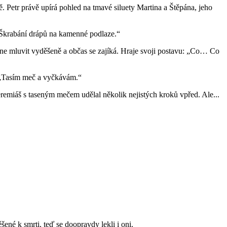
ě. Petr právě upírá pohled na tmavé siluety Martina a Štěpána, jeho
: „Škrabání drápů na kamenné podlaze.“
čne mluvit vyděšeně a občas se zajíká. Hraje svoji postavu: „Co… Co
 „Tasím meč a vyčkávám.“
remiáš s taseným mečem udělal několik nejistých kroků vpřed. Ale...
ené k smrti, teď se doopravdy lekli i oni.