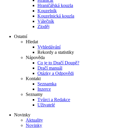
Hraničář
Hraničářská kouzla
Kouzelník
Kouzelnická kouzla
Válečník
Zloděj
Ostatní
Hledat
Vyhledávání
Rekordy a statistiky
Nápověda
Co je to Dračí Doupě?
Dračí manuál
Otázky a Odpovědi
Kontakt
Seznamka
Inzerce
Seznamy
Tvůrci a Redakce
Uživatelé
Novinky
Aktuality
Novinky