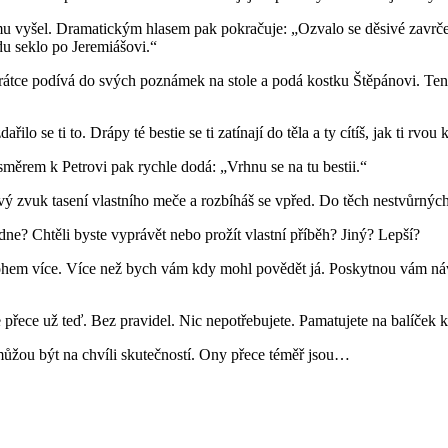
 mu vyšel. Dramatickým hlasem pak pokračuje: „Ozvalo se děsivé zavrčen
du seklo po Jeremiášovi.“
krátce podívá do svých poznámek na stole a podá kostku Štěpánovi. Ten 
řilo se ti to. Drápy té bestie se ti zatínají do těla a ty cítíš, jak ti rvou
ěrem k Petrovi pak rychle dodá: „Vrhnu se na tu bestii.“
vý zvuk tasení vlastního meče a rozbíháš se vpřed. Do těch nestvůrný
adne? Chtěli byste vyprávět nebo prožít vlastní příběh? Jiný? Lepší?
ohem více. Více než bych vám kdy mohl povědět já. Poskytnou vám návod
te přece už teď. Bez pravidel. Nic nepotřebujete. Pamatujete na balíček
můžou být na chvíli skutečností. Ony přece téměř jsou…