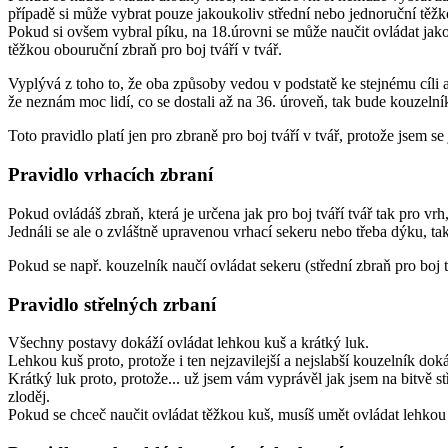
případě si může vybrat pouze jakoukoliv střední nebo jednoruční těžko
Pokud si ovšem vybral píku, na 18.úrovni se může naučit ovládat jako
těžkou obouruční zbraň pro boj tváří v tvář.
Vyplývá z toho to, že oba způsoby vedou v podstatě ke stejnému cíli 
že neznám moc lidí, co se dostali až na 36. úroveň, tak bude kouzelní
Toto pravidlo platí jen pro zbraně pro boj tváří v tvář, protože jsem s
Pravidlo vrhacích zbraní
Pokud ovládáš zbraň, která je určena jak pro boj tváří tvář tak pro vrh,
Jednáli se ale o zvláštně upravenou vrhací sekeru nebo třeba dýku, tak
Pokud se např. kouzelník naučí ovládat sekeru (střední zbraň pro boj tv
Pravidlo střelných zrbaní
Všechny postavy dokáží ovládat lehkou kuš a krátký luk.
Lehkou kuš proto, protože i ten nejzavilejší a nejslabší kouzelník dok
Krátký luk proto, protože... už jsem vám vyprávěl jak jsem na bitvě s
zloděj.
Pokud se chceč naučit ovládat těžkou kuš, musíš umět ovládat lehkou ku