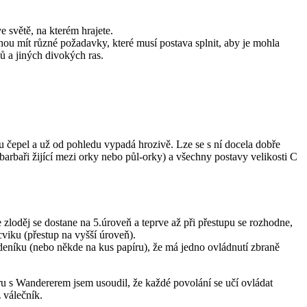
 světě, na kterém hrajete.
ohou mít různé požadavky, které musí postava splnit, aby je mohla
ů a jiných divokých ras.
u čepel a už od pohledu vypadá hrozivě. Lze se s ní docela dobře
 barbaři žijící mezi orky nebo půl-orky) a všechny postavy velikosti C
e zloděj se dostane na 5.úroveň a teprve až při přestupu se rozhodne,
cviku (přestup na vyšší úroveň).
 deníku (nebo někde na kus papíru), že má jedno ovládnutí zbraně
u s Wandererem jsem usoudil, že každé povolání se učí ovládat
 válečník.