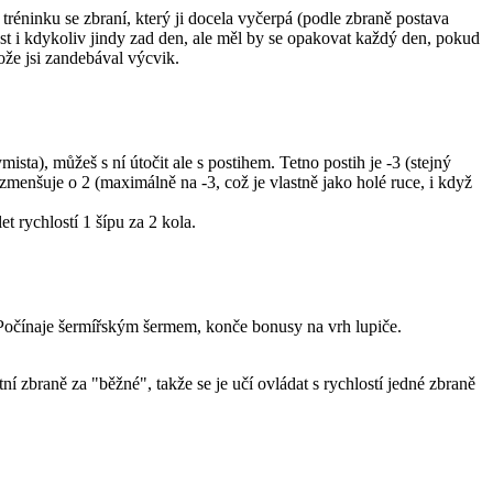
réninku se zbraní, který ji docela vyčerpá (podle zbraně postava
t i kdykoliv jindy zad den, ale měl by se opakovat každý den, pokud
ože jsi zandebával výcvik.
sta), můžeš s ní útočit ale s postihem. Tetno postih je -3 (stejný
 zmenšuje o 2 (maximálně na -3, což je vlastně jako holé ruce, i když
et rychlostí 1 šípu za 2 kola.
 Počínaje šermířským šermem, konče bonusy na vrh lupiče.
tní zbraně za "běžné", takže se je učí ovládat s rychlostí jedné zbraně