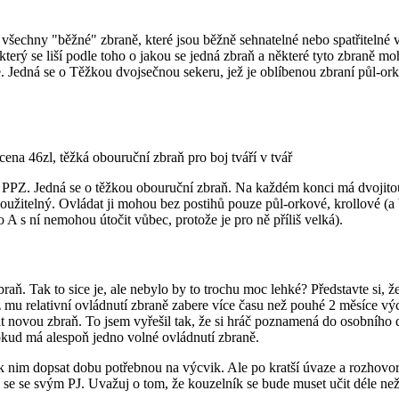
všechny "běžné" zbraně, které jsou běžně sehnatelné nebo spatřitelné ve
 který se liší podle toho o jakou se jedná zbraň a některé tyto zbraně m
. Jedná se o Těžkou dvojsečnou sekeru, jež je oblíbenou zbraní půl-ork
na 46zl, těžká obouruční zbraň pro boj tváří v tvář
 z PPZ. Jedná se o těžkou obouruční zbraň. Na každém konci má dvojito
ky použitelný. Ovládat ji mohou bez postihů pouze půl-orkové, krollové (a
o A s ní nemohou útočit vůbec, protože je pro ně příliš velká).
braň. Tak to sice je, ale nebylo by to trochu moc lehké? Představte si, ž
yž mu relativní ovládnutí zbraně zabere více času než pouhé 2 měsíce vý
dat novou zbraň. To jsem vyřešil tak, že si hráč poznamená do osobního
okud má alespoň jedno volné ovládnutí zbraně.
k nim dopsat dobu potřebnou na výcvik. Ale po kratší úvaze a rozhovor
e se svým PJ. Uvažuj o tom, že kouzelník se bude muset učit déle než