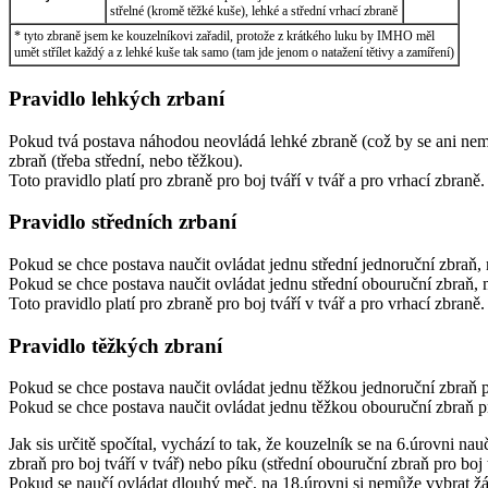
střelné (kromě těžké kuše), lehké a střední vrhací zbraně
* tyto zbraně jsem ke kouzelníkovi zařadil, protože z krátkého luku by IMHO měl
umět střílet každý a z lehké kuše tak samo (tam jde jenom o natažení tětivy a zamíření)
Pravidlo lehkých zrbaní
Pokud tvá postava náhodou neovládá lehké zbraně (což by se ani neměl
zbraň (třeba střední, nebo těžkou).
Toto pravidlo platí pro zbraně pro boj tváří v tvář a pro vrhací zbraně.
Pravidlo středních zrbaní
Pokud se chce postava naučit ovládat jednu střední jednoruční zbraň,
Pokud se chce postava naučit ovládat jednu střední obouruční zbraň, 
Toto pravidlo platí pro zbraně pro boj tváří v tvář a pro vrhací zbraně.
Pravidlo těžkých zbraní
Pokud se chce postava naučit ovládat jednu těžkou jednoruční zbraň pro
Pokud se chce postava naučit ovládat jednu těžkou obouruční zbraň pro
Jak sis určitě spočítal, vychází to tak, že kouzelník se na 6.úrovni na
zbraň pro boj tváří v tvář) nebo píku (střední obouruční zbraň pro boj t
Pokud se naučí ovládat dlouhý meč, na 18.úrovni si nemůže vybrat žád