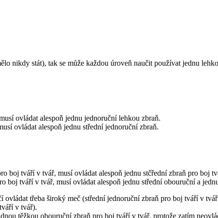
o nikdy stát), tak se může každou úroveň naučit používat jednu lehkou 
 musí ovládat alespoň jednu jednoruční lehkou zbraň.
musí ovládat alespoň jednu střední jednoruční zbraň.
 boj tváří v tvář, musí ovládat alespoň jednu stčřední zbraň pro boj tvá
 boj tváří v tvář, musí ovládat alespoň jednu střední obouruční a jednu 
učí ovládat třeba široký meč (střední jednoruční zbraň pro boj tváří v t
váří v tvář).
nou těžkou obouruční zbraň pro boj tváří v tvář, protože zatím neovlád