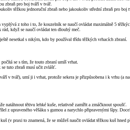
u zbraň pro boj tváří v tvář.
ukoliv těžkou jednoruční zbraň nebo jakoukoliv střední zbraň pro boj t
a vyplývá z toho i to, že kouzelník se naučí ovládat maximálně 5 těžk
k rád, když se naučí ovládat ten dlouhý meč.
e ještě nesetkal s nikým, kdo by používal třídu těžkých vrhacích zbraní.
 počítá se s tím, že touto zbraní umíš vrhat.
 se tuto zbraň musí učit zvlášť.
áří v tvář), umí ji i vrhat, protože sekera je přizpůsobena i k vrhu (a n
áže natáhnout tětivu lehké kuše, relativně zamířit a zmáčknout spoušť.
třílel z upraveného věšáku s gumou a narychlo připravenými šípy. Docela 
š (v praxi to znamená, že se můžeš naučit ovládat těžkou kuš hned při p