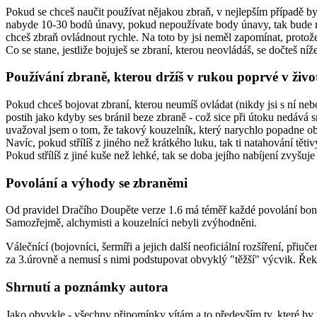
Pokud se chceš naučit používat nějakou zbraň, v nejlepším případě by
nabyde 10-30 bodů únavy, pokud nepoužívate body únavy, tak bude mít
chceš zbraň ovládnout rychle. Na toto by jsi neměl zapomínat, protože
Co se stane, jestliže bojuješ se zbraní, kterou neovládáš, se dočteš níže
Používání zbraně, kterou držíš v rukou poprvé v živo
Pokud chceš bojovat zbraní, kterou neumíš ovládat (nikdy jsi s ní nebo
postih jako kdyby ses bránil beze zbraně - což sice při útoku nedává 
uvažoval jsem o tom, že takový kouzelník, který narychlo popadne obo
Navíc, pokud střílíš z jiného než krátkého luku, tak ti natahování tětiv
Pokud střílíš z jiné kuše než lehké, tak se doba jejího nabíjení zvyšuj
Povolání a výhody se zbraněmi
Od pravidel Dračího Doupěte verze 1.6 má téměř každé povolání bonu
Samozřejmě, alchymisti a kouzelníci nebyli zvýhodněni.
Válečnící (bojovníci, šermíři a jejich další neoficiální rozšíření, při
za 3.úrovně a nemusí s nimi podstupovat obvyklý "těžší" výcvik. Řekn
Shrnutí a poznámky autora
Jako obvykle - všechny připomínky vítám a to především ty, které by 