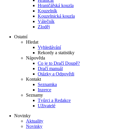
Hraničář
Hraničářská kouzla
Kouzelník
Kouzelnická kouzla
Válečník
Zloděj
Ostatní
Hledat
Vyhledávání
Rekordy a statistiky
Nápověda
Co je to Dračí Doupě?
Dračí manuál
Otázky a Odpovědi
Kontakt
Seznamka
Inzerce
Seznamy
Tvůrci a Redakce
Uživatelé
Novinky
Aktuality
Novinky