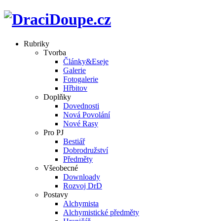
Rubriky
Tvorba
Články&Eseje
Galerie
Fotogalerie
Hřbitov
Doplňky
Dovednosti
Nová Povolání
Nové Rasy
Pro PJ
Bestiář
Dobrodružství
Předměty
Všeobecné
Downloady
Rozvoj DrD
Postavy
Alchymista
Alchymistické předměty