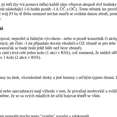
 jsi měl (by tvá postava měla) každé ráno věnovat alespoň dvě hodinky t
 následující 1-6 hodin postih -1 k ÚČ a OČ). Tento trénink lze provés
 tvůj PJ by tě třeba nemusel nechat naučit se ovládat danou zbraň, prot
.
tě
joval, neprošel si žádným výcvikem - nebo si prostě kouzelník či alchymi
smysl, ale číslo -3 mi připadalo docela vhodné) a OZ zbraně se pro tebe
uručák se bude bráit ještě hůře než beze zbraně).
y (atd.) trvá celé jedno kolo (1 akci v RSS), což znamená, že múžeš stříl
e o 1 kolo (2 akce v RSS).
sy na útok, vícenásobné útoky a jiné bonusy s určitým typem zbraní.
učení nebo specializace) mají výhodu v tom, že považují neobvyklé a zvláš
ěme, že se za svých mladých let učili bojovat téměř se vším.
mi pomohli trochu tento "systém" rozvést a zdokonalit.