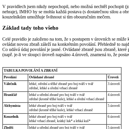
V pravidlech jsem nikdy nepochopil, nebo možná nechtěl pochopit (jo, 
nehraje), IMHO by se mohla každá postava (s dostatečnou silou a obra
kouzelníkům umožňuje švihnout si tím obouručním mečem.
Základ tady toho všeho
Celé pravidlo je založeno na tom, že s postupem v úrovních se může ka
ovládat novou zbraň záleží na konkrétním povolání. Přehledně to najd
Co udává údaj povolání je jasné. Ovládané zbraně jsou zbraně, které
(např. je-li ve sloupci úroveň napsáno 4.úroveň, znamená to, že postav
TABULKA POVOLÁNÍ A ZBRANÍ
Povolání
Ovládané zbraně
Úroveň
Válečník
lehké, střední a těžké zbraně pro boj tváří v tvář
3.úroveň
střelné, lehké a sřední vrhací zbraně
Hraničář
lehké a střední zbraně pro boj tváří v tvář
4.úroveň
střelné (kromě těžké kuše), lehké a sřední vrhací zbraně
Alchymista
lehké zbraně pro boj tváří v tvář
5.úroveň
střelné (kromě těžké kuše), lehké vrhací zbraně
Kouzelník
lehké zbraně pro boj tváří v tvář
6.úroveň
lehké vrhací zbraně, krátký luk* a lehká kuš*
Zloděj
lehké a střední zbraně pro boj tváří v tvář
5.úroveň