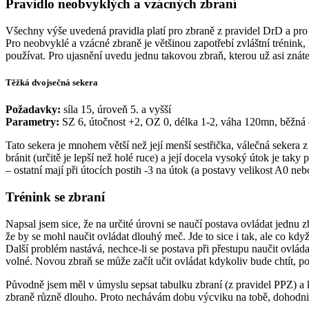
Pravidlo neobvyklých a vzácných zbraní
Všechny výše uvedená pravidla platí pro zbraně z pravidel DrD a pro 
Pro neobvyklé a vzácné zbraně je většinou zapotřebí zvláštní trénink,
používat. Pro ujasnění uvedu jednu takovou zbraň, kterou už asi znáte
Těžká dvojsečná sekera
Požadavky:
síla 15, úroveň 5. a vyšší
Parametry:
SZ 6, útočnost +2, OZ 0, délka 1-2, váha 120mn, běžná ce
Tato sekera je mnohem větší než její menší sestřička, válečná sekera
bránit (určitě je lepší než holé ruce) a její docela vysoký útok je ta
– ostatní mají při útocích postih -3 na útok (a postavy velikost A0 neb
Trénink se zbraní
Napsal jsem sice, že na určité úrovni se naučí postava ovládat jednu z
že by se mohl naučit ovládat dlouhý meč. Jde to sice i tak, ale co kd
Další problém nastává, nechce-li se postava při přestupu naučit ovlá
volné. Novou zbraň se může začít učit ovládat kdykoliv bude chtít, p
Původně jsem měl v úmyslu sepsat tabulku zbraní (z pravidel PPZ) a 
zbraně různě dlouho. Proto nechávám dobu výcviku na tobě, dohodni s