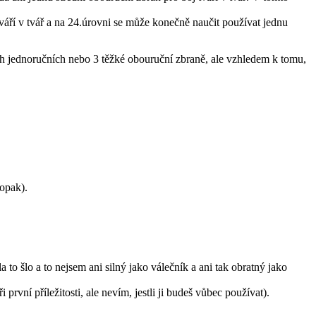
váří v tvář a na 24.úrovni se může konečně naučit používat jednu
ých jednoručních nebo 3 těžké obouruční zbraně, ale vzhledem k tomu,
aopak).
to šlo a to nejsem ani silný jako válečník a ani tak obratný jako
rvní příležitosti, ale nevím, jestli ji budeš vůbec používat).