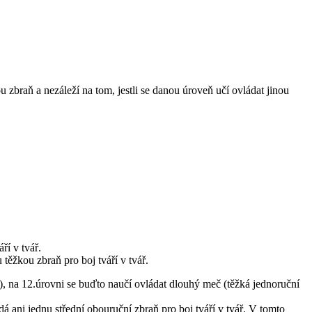
zbraň a nezáleží na tom, jestli se danou úroveň učí ovládat jinou
ří v tvář.
těžkou zbraň pro boj tváří v tvář.
vář), na 12.úrovni se buďto naučí ovládat dlouhý meč (těžká jednoruční
á ani jednu střední obouruční zbraň pro boj tváří v tvář. V tomto