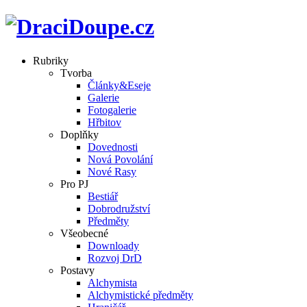
Rubriky
Tvorba
Články&Eseje
Galerie
Fotogalerie
Hřbitov
Doplňky
Dovednosti
Nová Povolání
Nové Rasy
Pro PJ
Bestiář
Dobrodružství
Předměty
Všeobecné
Downloady
Rozvoj DrD
Postavy
Alchymista
Alchymistické předměty