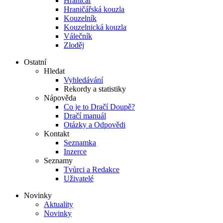
Hraničář
Hraničářská kouzla
Kouzelník
Kouzelnická kouzla
Válečník
Zloděj
Ostatní
Hledat
Vyhledávání
Rekordy a statistiky
Nápověda
Co je to Dračí Doupě?
Dračí manuál
Otázky a Odpovědi
Kontakt
Seznamka
Inzerce
Seznamy
Tvůrci a Redakce
Uživatelé
Novinky
Aktuality
Novinky