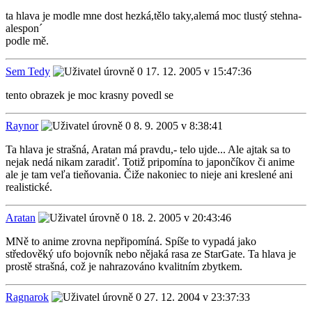
ta hlava je modle mne dost hezká,tělo taky,alemá moc tlustý stehna-
alespon´
podle mě.
Sem Tedy
17. 12. 2005 v 15:47:36
tento obrazek je moc krasny povedl se
Raynor
8. 9. 2005 v 8:38:41
Ta hlava je strašná, Aratan má pravdu,- telo ujde... Ale ajtak sa to
nejak nedá nikam zaradiť. Totiž pripomína to japončíkov či anime
ale je tam veľa tieňovania. Čiže nakoniec to nieje ani kreslené ani
realistické.
Aratan
18. 2. 2005 v 20:43:46
MNě to anime zrovna nepřipomíná. Spíše to vypadá jako
středověký ufo bojovník nebo nějaká rasa ze StarGate. Ta hlava je
prostě strašná, což je nahrazováno kvalitním zbytkem.
Ragnarok
27. 12. 2004 v 23:37:33