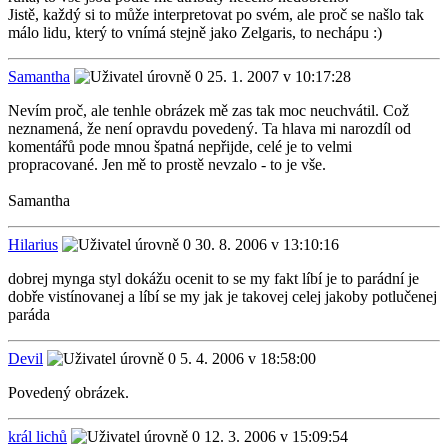
Jistě, každý si to může interpretovat po svém, ale proč se našlo tak
málo lidu, který to vnímá stejně jako Zelgaris, to nechápu :)
Samantha
25. 1. 2007 v 10:17:28
Nevím proč, ale tenhle obrázek mě zas tak moc neuchvátil. Což
neznamená, že není opravdu povedený. Ta hlava mi narozdíl od
komentářů pode mnou špatná nepřijde, celé je to velmi
propracované. Jen mě to prostě nevzalo - to je vše.
Samantha
Hilarius
30. 8. 2006 v 13:10:16
dobrej mynga styl dokážu ocenit to se my fakt líbí je to parádní je
dobře vistínovanej a líbí se my jak je takovej celej jakoby potlučenej
paráda
Devil
5. 4. 2006 v 18:58:00
Povedený obrázek.
král lichů
12. 3. 2006 v 15:09:54