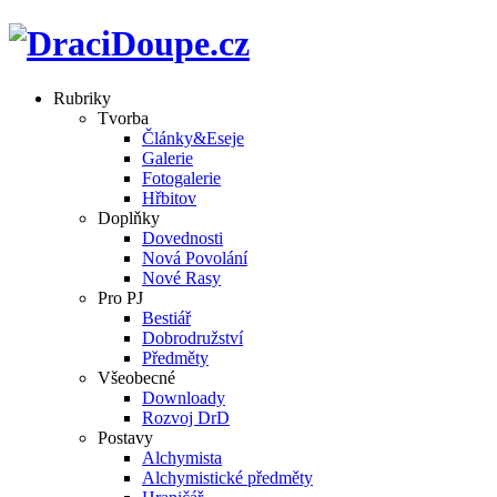
Rubriky
Tvorba
Články&Eseje
Galerie
Fotogalerie
Hřbitov
Doplňky
Dovednosti
Nová Povolání
Nové Rasy
Pro PJ
Bestiář
Dobrodružství
Předměty
Všeobecné
Downloady
Rozvoj DrD
Postavy
Alchymista
Alchymistické předměty