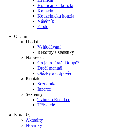
Hraničář
Hraničářská kouzla
Kouzelník
Kouzelnická kouzla
Válečník
Zloděj
Ostatní
Hledat
Vyhledávání
Rekordy a statistiky
Nápověda
Co je to Dračí Doupě?
Dračí manuál
Otázky a Odpovědi
Kontakt
Seznamka
Inzerce
Seznamy
Tvůrci a Redakce
Uživatelé
Novinky
Aktuality
Novinky