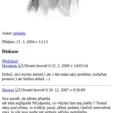
Autor:
zelgaris
Přidáno:
21. 3. 2004 v 13:13
Diskuze
Předchozí
Hwaigon
22. 2. 2009 v 14:03:34
Dobrý, sice trochu strnulý ( ale s tim mám taky problém, rozhýbat
postavu ) ale šrafura dobrá. :-)
Skewer
20. 12. 2007 v 0:56:09
Sice pozdě, ale přesto přispěju
mě teda nepřipadá NEzáporný, co všichni furt maj (měli) ? Temné
stíny pod očima, ve tvářích, jasný, přímý pohled, částčně znetvořená
ruka, to vše jsou podle mě atributy něčeho nedobrého.