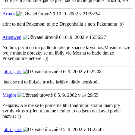
Tedy jestli je to kněz jak se píše, tak se určitě jmenuje Jackson, že?
Armes
10. 9. 2002 v 21:38:34
arin: to neni Pokemon, to je z Dragonballu a ne z Pakumonu :o)
Arienwen
10. 9. 2002 v 15:56:27
No,hm, prvni co mi padlo do oka je znacne krysi nos.Musim rict,ze
tvoje minule obrazky se mi libily vic.Mozna to bude tim,ze
Pokemon me nebere :-))
john_jarik
6. 9. 2002 v 0:25:08
jinak se mi to libi,ale trocha kritiky nikdy neuskodi.
Maglor
5. 9. 2002 v 14:29:55
Zelgaris: Ale me se to pomerne libi (nadruhou stranu mam pry
zvrhly vkus :o) Jen rekneme neni to to co jsem ocekaval podle
nazvu ;-))
john_jarik
5. 9. 2002 v 11:22:45