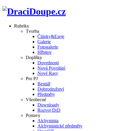
Rubriky
Tvorba
Články&Eseje
Galerie
Fotogalerie
Hřbitov
Doplňky
Dovednosti
Nová Povolání
Nové Rasy
Pro PJ
Bestiář
Dobrodružství
Předměty
Všeobecné
Downloady
Rozvoj DrD
Postavy
Alchymista
Alchymistické předměty