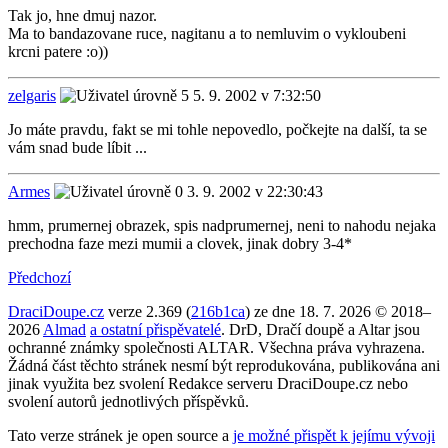
Tak jo, hne dmuj nazor.
Ma to bandazovane ruce, nagitanu a to nemluvim o vykloubeni
krcni patere :o))
zelgaris
5. 9. 2002 v 7:32:50
Jo máte pravdu, fakt se mi tohle nepovedlo, počkejte na další, ta se
vám snad bude líbit ...
Armes
3. 9. 2002 v 22:30:43
hmm, prumernej obrazek, spis nadprumernej, neni to nahodu nejaka
prechodna faze mezi mumii a clovek, jinak dobry 3-4*
Předchozí
DraciDoupe.cz
verze 2.369 (
216b1ca
) ze dne 18. 7. 2026 © 2018–
2026
Almad
a ostatní přispěvatelé
. DrD, Dračí doupě a Altar jsou
ochranné známky společnosti ALTAR. Všechna práva vyhrazena.
Žádná část těchto stránek nesmí být reprodukována, publikována ani
jinak využita bez svolení Redakce serveru DraciDoupe.cz nebo
svolení autorů jednotlivých příspěvků.
Tato verze stránek je open source a
je možné přispět k jejímu vývoji