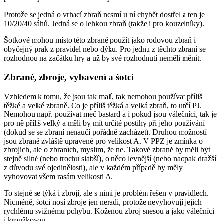
Protože se jedná o vrhací zbraň nesmí u ní chybět dostřel a ten je
10/20/40 sáhů. Jedná se o lehkou zbraň (takže i pro kouzelníky).
Šotkové mohou místo této zbraně použít jako rodovou zbraň i
obyčejný prak z pravidel nebo dýku. Pro jednu z těchto zbraní se
rozhodnou na začátku hry a už by své rozhodnutí neměli měnit.
Zbraně, zbroje, vybavení a šotci
Vzhledem k tomu, že jsou tak malí, tak nemohou používat příliš
těžké a velké zbraně. Co je příliš těžká a velká zbraň, to určí PJ.
Nemohou např. používat meč bastard a i pokud jsou válečníci, tak je
pro ně příliš velký a měli by mít určité postihy při jeho používání
(dokud se se zbraní nenaučí pořádně zacházet). Druhou možností
jsou zbraně zvláště upravené pro velikost A. V PPZ je zmínka o
zbrojích, ale o zbraních, myslím, že ne. Takové zbraně by měli být
stejně silné (nebo trochu slabší), o něco levnější (nebo naopak dražší
z důvodu své ojedinělosti), ale v každém případě by měly
vyhovovat všem rasám velikosti A.
To stejné se týká i zbrojí, ale s nimi je problém řešen v pravidlech.
Nicméně, šotci nosí zbroje jen neradi, protože nevyhovují jejich
rychlému svižnému pohybu. Koženou zbroj snesou a jako válečníci
i kroužkovou.