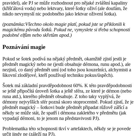
pravidel), ale PJ se může rozhodnout pro nějaké zvláštní kapaliny
(křišťálová voda) nebo lektvary, které šotky oživí (ale doufám, že
nikdo nevymyslí nic podobného jako lektvar oživení šotka).
(poznámka:Všechno okolo magie platí, pokud jste se přiklonili k
magickému původu šotků. Pokud ne, vymyslete si třeba schopnosti
podobné elfům nebo skřetům apod.)
Poznávání magie
Pokud se šotek podívá na nějaký předmět, okamžitě zjistí jestli je
předmět magický nebo ne (jestli obsahuje démona, runu apod.), ale
nezjistí, co daný předmět umí (od toho jsou kouzelníci, alchymisti a
šikovní zlodějové, kteří používají techniku pokus/úspěch).
Šotek má základní pravděpodobnost 60%. K této pravděpodobnosti
se ještě připočítá úroveň šotka a ještě sféra, ze které je démon (nebo
runa atd.), kterého předmět obsahuje. Z toho taky vyplývá, že
démony nejvyšších sfér pozná skoro stoprocentně. Pokud zjistí, že je
předmět magický – šotkovi bude předmět připadat růžově zářící a
někdy se může stát, že spatří i démona zakletého v předmětu (jak
vypadají démoni, to je jenom na představivosti PJ).
Problematika této schopnosti tkví v artefaktech, někdy se je povede
určit jindy ne (záleží na PJ).