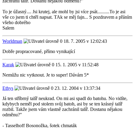
zachránil talíř. Dostanu nějakou odměnu?"
To je úžasný.... Jsi krutej, ale mohl by jsi více psát..........To je asi
vše co jsem ti chtěl napsat. TAk se měj fajn... S pozdravem a přáním
všeho dobrého
Salem
Worldman
18. 7. 2005 v 12:02:43
Dobře propracované, přímo vynikající
Karak
15. 1. 2005 v 11:52:48
Nemůžu nic vytknout. Je to super! Dávám 5*
Ethys
23. 12. 2004 v 13:37:34
Já ten stříbrný talíř neukrad. On mi asi spadl do batohu. No vidíte,
kdybych neměl pod stolem svůj batoh, asi by se ten krásný talíř
rozbil. Takže jsem vám vlastně zachránil talíř. Dostanu nějakou
odměnu?"
- Tasselhoff Bosonožka, šotek chmaták