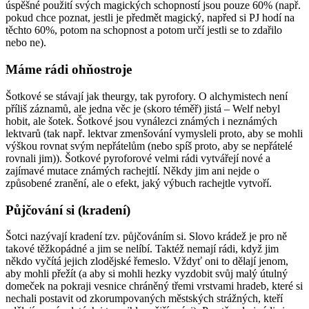
úspěšné použití svých magických schopností jsou pouze 60% (např.
pokud chce poznat, jestli je předmět magický, napřed si PJ hodí na
těchto 60%, potom na schopnost a potom určí jestli se to zdařilo
nebo ne).
Máme rádi ohňostroje
Šotkové se stávají jak theurgy, tak pyrofory. O alchymistech není
příliš záznamů, ale jedna věc je (skoro téměř) jistá – Welf nebyl
hobit, ale šotek. Šotkové jsou vynálezci známých i neznámých
lektvarů (tak např. lektvar zmenšování vymysleli proto, aby se mohli
výškou rovnat svým nepřátelům (nebo spíš proto, aby se nepřátelé
rovnali jim)). Šotkové pyroforové velmi rádi vytvářejí nové a
zajímavé mutace známých rachejtlí. Někdy jim ani nejde o
způsobené zranění, ale o efekt, jaký výbuch rachejtle vytvoří.
Půjčování si (kradení)
Šotci nazývají kradení tzv. půjčováním si. Slovo krádež je pro ně
takové těžkopádné a jim se nelíbí. Taktéž nemají rádi, když jim
někdo vyčítá jejich zlodějské řemeslo. Vždyť oni to dělají jenom,
aby mohli přežít (a aby si mohli hezky vyzdobit svůj malý útulný
domeček na pokraji vesnice chráněný třemi vrstvami hradeb, které si
nechali postavit od zkorumpovaných městských strážných, kteří