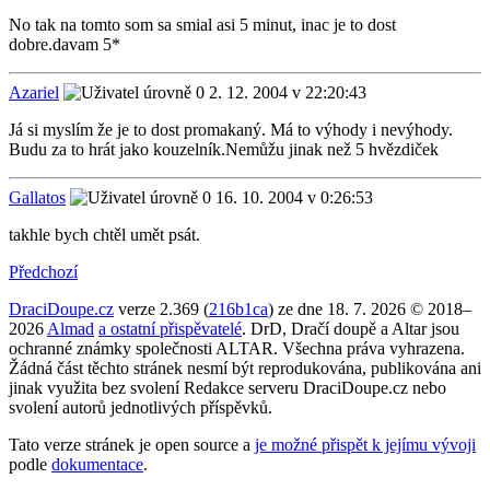
No tak na tomto som sa smial asi 5 minut, inac je to dost
dobre.davam 5*
Azariel
2. 12. 2004 v 22:20:43
Já si myslím že je to dost promakaný. Má to výhody i nevýhody.
Budu za to hrát jako kouzelník.Nemůžu jinak než 5 hvězdiček
Gallatos
16. 10. 2004 v 0:26:53
takhle bych chtěl umět psát.
Předchozí
DraciDoupe.cz
verze 2.369 (
216b1ca
) ze dne 18. 7. 2026 © 2018–
2026
Almad
a ostatní přispěvatelé
. DrD, Dračí doupě a Altar jsou
ochranné známky společnosti ALTAR. Všechna práva vyhrazena.
Žádná část těchto stránek nesmí být reprodukována, publikována ani
jinak využita bez svolení Redakce serveru DraciDoupe.cz nebo
svolení autorů jednotlivých příspěvků.
Tato verze stránek je open source a
je možné přispět k jejímu vývoji
podle
dokumentace
.