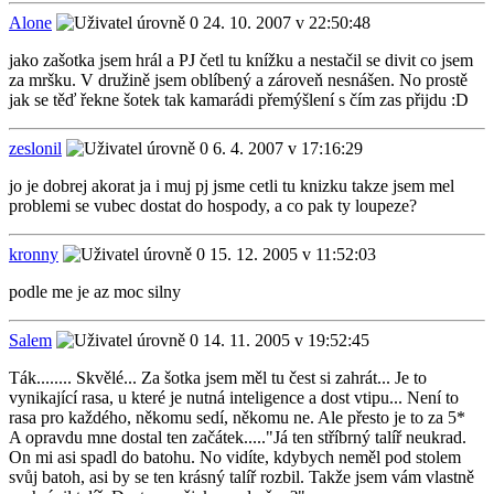
Alone
24. 10. 2007 v 22:50:48
jako zašotka jsem hrál a PJ četl tu knížku a nestačil se divit co jsem
za mršku. V družině jsem oblíbený a zároveň nesnášen. No prostě
jak se těď řekne šotek tak kamarádi přemýšlení s čím zas přijdu :D
zeslonil
6. 4. 2007 v 17:16:29
jo je dobrej akorat ja i muj pj jsme cetli tu knizku takze jsem mel
problemi se vubec dostat do hospody, a co pak ty loupeze?
kronny
15. 12. 2005 v 11:52:03
podle me je az moc silny
Salem
14. 11. 2005 v 19:52:45
Ták........ Skvělé... Za šotka jsem měl tu čest si zahrát... Je to
vynikající rasa, u které je nutná inteligence a dost vtipu... Není to
rasa pro každého, někomu sedí, někomu ne. Ale přesto je to za 5*
A opravdu mne dostal ten začátek....."Já ten stříbrný talíř neukrad.
On mi asi spadl do batohu. No vidíte, kdybych neměl pod stolem
svůj batoh, asi by se ten krásný talíř rozbil. Takže jsem vám vlastně