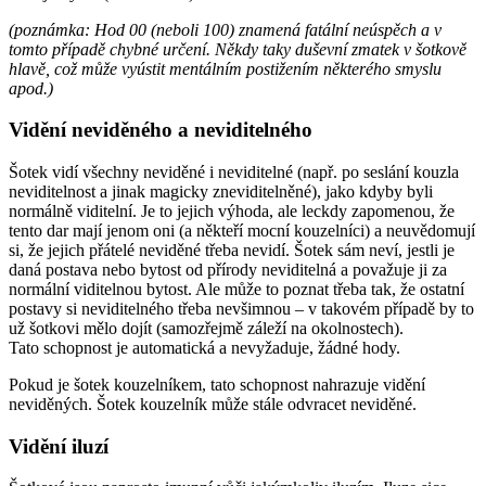
(poznámka: Hod 00 (neboli 100) znamená fatální neúspěch a v
tomto případě chybné určení. Někdy taky duševní zmatek v šotkově
hlavě, což může vyústit mentálním postižením některého smyslu
apod.)
Vidění neviděného a neviditelného
Šotek vidí všechny neviděné i neviditelné (např. po seslání kouzla
neviditelnost a jinak magicky zneviditelněné), jako kdyby byli
normálně viditelní. Je to jejich výhoda, ale leckdy zapomenou, že
tento dar mají jenom oni (a někteří mocní kouzelníci) a neuvědomují
si, že jejich přátelé neviděné třeba nevidí. Šotek sám neví, jestli je
daná postava nebo bytost od přírody neviditelná a považuje ji za
normální viditelnou bytost. Ale může to poznat třeba tak, že ostatní
postavy si neviditelného třeba nevšimnou – v takovém případě by to
už šotkovi mělo dojít (samozřejmě záleží na okolnostech).
Tato schopnost je automatická a nevyžaduje, žádné hody.
Pokud je šotek kouzelníkem, tato schopnost nahrazuje vidění
neviděných. Šotek kouzelník může stále odvracet neviděné.
Vidění iluzí