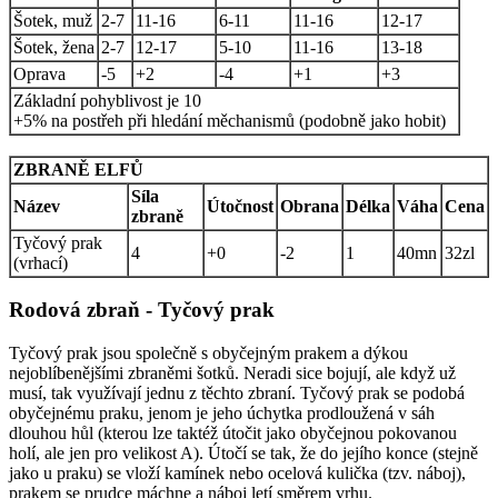
Šotek, muž
2-7
11-16
6-11
11-16
12-17
Šotek, žena
2-7
12-17
5-10
11-16
13-18
Oprava
-5
+2
-4
+1
+3
Základní pohyblivost je 10
+5% na postřeh při hledání měchanismů (podobně jako hobit)
ZBRANĚ ELFŮ
Síla
Název
Útočnost
Obrana
Délka
Váha
Cena
zbraně
Tyčový prak
4
+0
-2
1
40mn
32zl
(vrhací)
Rodová zbraň - Tyčový prak
Tyčový prak jsou společně s obyčejným prakem a dýkou
nejoblíbenějšími zbraněmi šotků. Neradi sice bojují, ale když už
musí, tak využívají jednu z těchto zbraní. Tyčový prak se podobá
obyčejnému praku, jenom je jeho úchytka prodloužená v sáh
dlouhou hůl (kterou lze taktéž útočit jako obyčejnou pokovanou
holí, ale jen pro velikost A). Útočí se tak, že do jejího konce (stejně
jako u praku) se vloží kamínek nebo ocelová kulička (tzv. náboj),
prakem se prudce máchne a náboj letí směrem vrhu.