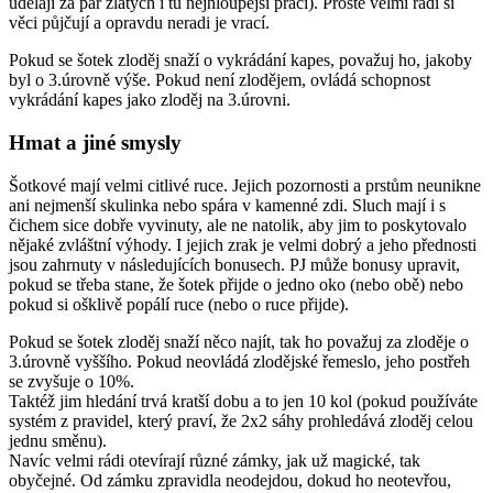
udělají za pár zlatých i tu nejhloupější práci). Prostě velmi rádi si
věci půjčují a opravdu neradi je vrací.
Pokud se šotek zloděj snaží o vykrádání kapes, považuj ho, jakoby
byl o 3.úrovně výše. Pokud není zlodějem, ovládá schopnost
vykrádání kapes jako zloděj na 3.úrovni.
Hmat a jiné smysly
Šotkové mají velmi citlivé ruce. Jejich pozornosti a prstům neunikne
ani nejmenší skulinka nebo spára v kamenné zdi. Sluch mají i s
čichem sice dobře vyvinuty, ale ne natolik, aby jim to poskytovalo
nějaké zvláštní výhody. I jejich zrak je velmi dobrý a jeho přednosti
jsou zahrnuty v následujících bonusech. PJ může bonusy upravit,
pokud se třeba stane, že šotek přijde o jedno oko (nebo obě) nebo
pokud si ošklivě popálí ruce (nebo o ruce přijde).
Pokud se šotek zloděj snaží něco najít, tak ho považuj za zloděje o
3.úrovně vyššího. Pokud neovládá zlodějské řemeslo, jeho postřeh
se zvyšuje o 10%.
Taktéž jim hledání trvá kratší dobu a to jen 10 kol (pokud používáte
systém z pravidel, který praví, že 2x2 sáhy prohledává zloděj celou
jednu směnu).
Navíc velmi rádi otevírají různé zámky, jak už magické, tak
obyčejné. Od zámku zpravidla neodejdou, dokud ho neotevřou,