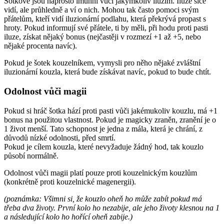
Šotkové jsou naprosto imunní vůči jakýmkoliv iluzím. Iluze sice
vidí, ale průhledně a ví o nich. Mohou tak často pomoci svým
přátelům, kteří vidí iluzionární podlahu, která překrývá propast s
hroty. Pokud informují své přátele, ti by měli, při hodu proti pasti
iluze, získat nějaký bonus (nejčastěji v rozmezí +1 až +5, nebo
nějaké procenta navíc).
Pokud je šotek kouzelníkem, vymysli pro něho nějaké zvláštní
iluzionární kouzla, která bude získávat navíc, pokud to bude chtít.
Odolnost vůči magii
Pokud si hráč šotka hází proti pasti vůči jakémukoliv kouzlu, má +1
bonus na použitou vlastnost. Pokud je magicky zraněn, zranění je o
1 život menší. Tato schopnost je jedna z mála, která je chrání, z
důvodů nízké odolnosti, před smrtí.
Pokud je cílem kouzla, které nevyžaduje žádný hod, tak kouzlo
působí normálně.
Odolnost vůči magii platí pouze proti kouzelnickým kouzlům
(konkrétně proti kouzelnické magenergii).
(poznámka: Všimni si, že kouzlo oheň ho může zabít pokud má
třeba dva životy. První kolo ho nezabije, ale jeho životy klesnou na 1
a následující kolo ho hořící oheň zabije.)