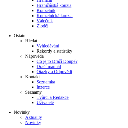
Hraničář
Hraničářská kouzla
Kouzelník
Kouzelnická kouzla
Válečník
Zloděj
Ostatní
Hledat
Vyhledávání
Rekordy a statistiky
Nápověda
Co je to Dračí Doupě?
Dračí manuál
Otázky a Odpovědi
Kontakt
Seznamka
Inzerce
Seznamy
Tvůrci a Redakce
Uživatelé
Novinky
Aktuality
Novinky