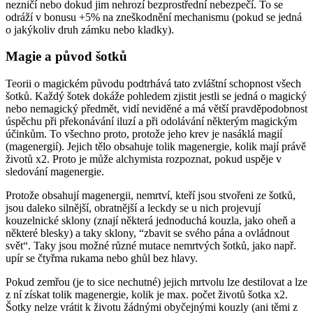
nezničí nebo dokud jim nehrozí bezprostřední nebezpečí. To se
odráží v bonusu +5% na zneškodnění mechanismu (pokud se jedná
o jakýkoliv druh zámku nebo kladky).
Magie a původ šotků
Teorii o magickém původu podtrhává tato zvláštní schopnost všech
šotků. Každý šotek dokáže pohledem zjistit jestli se jedná o magický
nebo nemagický předmět, vidí neviděné a má větší pravděpodobnost
úspěchu při překonávání iluzí a při odolávání některým magickým
účinkům. To všechno proto, protože jeho krev je nasáklá magií
(magenergií). Jejich tělo obsahuje tolik magenergie, kolik mají právě
životů x2. Proto je může alchymista rozpoznat, pokud uspěje v
sledování magenergie.
Protože obsahují magenergii, nemrtví, kteří jsou stvořeni ze šotků,
jsou daleko silnější, obratnější a leckdy se u nich projevují
kouzelnické sklony (znají některá jednoduchá kouzla, jako oheň a
některé blesky) a taky sklony, “zbavit se svého pána a ovládnout
svět“. Taky jsou možné různé mutace nemrtvých šotků, jako např.
upír se čtyřma rukama nebo ghůl bez hlavy.
Pokud zemřou (je to sice nechutné) jejich mrtvolu lze destilovat a lze
z ní získat tolik magenergie, kolik je max. počet životů šotka x2.
Šotky nelze vrátit k životu žádnými obyčejnými kouzly (ani těmi z