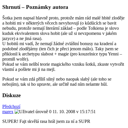
Shrnutí – Poznámky autora
Šotka jsem napsal hlavně proto, protože mám rád malé hbité zloděje
a hobiti mi v některých věcech nevyhovují (o kůdůcích se bavit
nebudu, protože nemají literární základ – podle Tolkiena je slovo
kuduk ekvivalentem slova hobit (ale už si nevzpomenu v jakém
jazyce) a ne jiná rasa).
U hobitů mi vadí, že nemají žádné zvláštní bonusy na kradení a
podobné zlodějárny (ten čich je přeci jenom málo). Taky jsem se
přiklonil k archetypu slabost + magie (pro kouzelnice typu Yenni –
promiň wolfe).
Pokud se vám nelíbí teorie magického vzniku šotků, zkuste vytvořit
vlastní a pošlete mi ji na mejl.
Pokud se vám zdá příliš silný nebo naopak slabý (ale toho se
nebojím), tak si ho upravte, ale určitě nad ním nelamte hůl.
Diskuze
Předchozí
marex
11. 10. 2008 v 15:17:51
SUPER! Fajt skvělá rasa hrál jsem za ní a SUPR