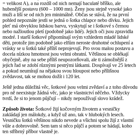
= velikost A), a na rozdíl od nich nemají baculaté bříško, ale
hubenější postavu (600 – 1000 mn). Ženy jsou stejně vysoké jako
muži a liší se od nich jen minimálně. Občas se stává, že na první
pohled nepoznáte jestli se jedná o šotka chlapce nebo dívku. Jejich
pleť má obvyklou lidskou barvu, vyskytují se i šotkové s černou
nebo nažloutlou pletí (podobně jako lidé). Jejich oči jsou zpravidla
modré. I starší šotkové připomínají svým vzhledem mladé lidské
děti, protože jim podobně jako elfům neroste druhotné ochlupení a
vrásky se u šotků také příliš neprojevují. Pro svou malou postavu a
docela nízkou hmotnost jsou velmi obratní. Většinou se oblékají
obyčejně, aby na sebe příliš neupozorňovali, ale ti zámožnější z
jejich řad se zdobí různými pestrými látkami. Dospívají ve 25 letech
a pokud neumírají na nějakou svou hloupost nebo přílišnou
zvědavost, tak se mohou dožít i 120 let.
Ještě jedna důležitá věc, šotkové jsou velmi zvědaví a z toho důvodu
pro ně neexistuje žádná věc, jako je vlastnictví něčeho. Vždycky
tvrdí, že si to jenom půjčují – nikdy nepoužívají slovo krádež.
Způsob života:
Šotkové žijí kočovným životem a vesničky
zakládají jen málokdy, a když už ano, tak v hlubokých lesech.
Vesničku šotků většinou nikdo nevede a všichni spolu žijí z vlastní
vůle a dobrovolně. Sem tam si něco půjčí a potom se hádají, koho
ten stříbrný příbor vlastně je.