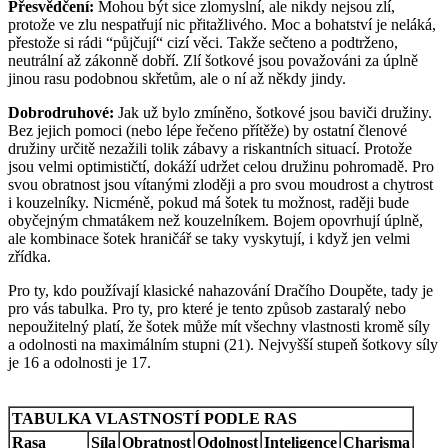
Přesvědčení:
Mohou být sice zlomyslní, ale nikdy nejsou zlí,
protože ve zlu nespatřují nic přitažlivého. Moc a bohatství je neláká,
přestože si rádi “půjčují“ cizí věci. Takže sečteno a podtrženo,
neutrální až zákonně dobří. Zlí šotkové jsou považováni za úplně
jinou rasu podobnou skřetům, ale o ní až někdy jindy.
Dobrodruhové:
Jak už bylo zmíněno, šotkové jsou baviči družiny.
Bez jejich pomoci (nebo lépe řečeno přítěže) by ostatní členové
družiny určitě nezažili tolik zábavy a riskantních situací. Protože
jsou velmi optimističtí, dokáží udržet celou družinu pohromadě. Pro
svou obratnost jsou vítanými zloději a pro svou moudrost a chytrost
i kouzelníky. Nicméně, pokud má šotek tu možnost, raději bude
obyčejným chmatákem než kouzelníkem. Bojem opovrhují úplně,
ale kombinace šotek hraničář se taky vyskytují, i když jen velmi
zřídka.
Pro ty, kdo používají klasické nahazování Dračího Doupěte, tady je
pro vás tabulka. Pro ty, pro které je tento způsob zastaralý nebo
nepoužitelný platí, že šotek může mít všechny vlastnosti kromě síly
a odolnosti na maximálním stupni (21). Nejvyšší stupeň šotkovy síly
je 16 a odolnosti je 17.
TABULKA VLASTNOSTÍ PODLE RAS
Rasa
Síla
Obratnost
Odolnost
Inteligence
Charisma