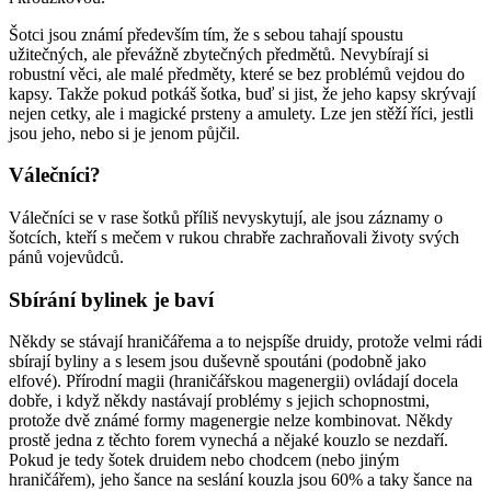
Šotci jsou známí především tím, že s sebou tahají spoustu
užitečných, ale převážně zbytečných předmětů. Nevybírají si
robustní věci, ale malé předměty, které se bez problémů vejdou do
kapsy. Takže pokud potkáš šotka, buď si jist, že jeho kapsy skrývají
nejen cetky, ale i magické prsteny a amulety. Lze jen stěží říci, jestli
jsou jeho, nebo si je jenom půjčil.
Válečníci?
Válečníci se v rase šotků příliš nevyskytují, ale jsou záznamy o
šotcích, kteří s mečem v rukou chrabře zachraňovali životy svých
pánů vojevůdců.
Sbírání bylinek je baví
Někdy se stávají hraničářema a to nejspíše druidy, protože velmi rádi
sbírají byliny a s lesem jsou duševně spoutáni (podobně jako
elfové). Přírodní magii (hraničářskou magenergii) ovládají docela
dobře, i když někdy nastávají problémy s jejich schopnostmi,
protože dvě známé formy magenergie nelze kombinovat. Někdy
prostě jedna z těchto forem vynechá a nějaké kouzlo se nezdaří.
Pokud je tedy šotek druidem nebo chodcem (nebo jiným
hraničářem), jeho šance na seslání kouzla jsou 60% a taky šance na