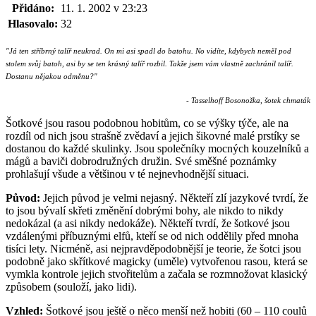
Přidáno:
11. 1. 2002 v 23:23
Hlasovalo:
32
"Já ten stříbrný talíř neukrad. On mi asi spadl do batohu. No vidíte, kdybych neměl pod
stolem svůj batoh, asi by se ten krásný talíř rozbil. Takže jsem vám vlastně zachránil talíř.
Dostanu nějakou odměnu?"
- Tasselhoff Bosonožka, šotek chmaták
Šotkové jsou rasou podobnou hobitům, co se výšky týče, ale na
rozdíl od nich jsou strašně zvědaví a jejich šikovné malé prstíky se
dostanou do každé skulinky. Jsou společníky mocných kouzelníků a
mágů a baviči dobrodružných družin. Své směšné poznámky
prohlašují všude a většinou v té nejnevhodnější situaci.
Původ:
Jejich původ je velmi nejasný. Někteří zlí jazykové tvrdí, že
to jsou bývalí skřeti změnění dobrými bohy, ale nikdo to nikdy
nedokázal (a asi nikdy nedokáže). Někteří tvrdí, že šotkové jsou
vzdálenými příbuznými elfů, kteří se od nich oddělily před mnoha
tisíci lety. Nicméně, asi nejpravděpodobnější je teorie, že šotci jsou
podobně jako skřítkové magicky (uměle) vytvořenou rasou, která se
vymkla kontrole jejich stvořitelům a začala se rozmnožovat klasický
způsobem (souloží, jako lidi).
Vzhled:
Šotkové jsou ještě o něco menší než hobiti (60 – 110 coulů