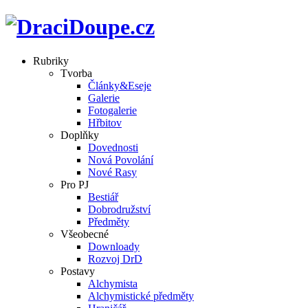
Rubriky
Tvorba
Články&Eseje
Galerie
Fotogalerie
Hřbitov
Doplňky
Dovednosti
Nová Povolání
Nové Rasy
Pro PJ
Bestiář
Dobrodružství
Předměty
Všeobecné
Downloady
Rozvoj DrD
Postavy
Alchymista
Alchymistické předměty