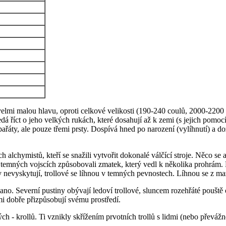
elmi malou hlavu, oproti celkové velikosti (190-240 coulů, 2000-2200
á říct o jeho velkých rukách, které dosahují až k zemi (s jejich pomocí 
řáty, ale pouze třemi prsty. Dospívá hned po narození (vylíhnutí) a d
 alchymistů, kteří se snažili vytvořit dokonalé válčící stroje. Něco se 
 v temných vojscích způsobovali zmatek, který vedl k několika prohrám. 
ženy nevyskytují, trollové se líhnou v temných pevnostech. Líhnou se z
 ano. Severní pustiny obývají ledoví trollové, sluncem rozehřáté pouště 
mi dobře přizpůsobují svému prostředí.
ných - krollů. Ti vznikly skřížením prvotních trollů s lidmi (nebo převá