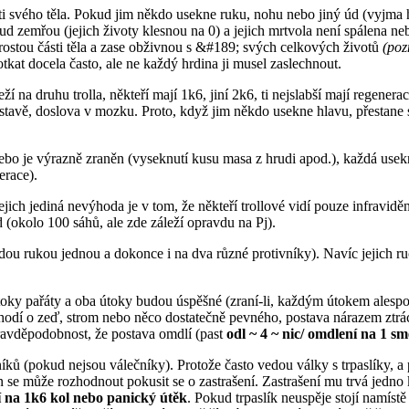
 svého těla. Pokud jim někdo usekne ruku, nohu nebo jiný úd (vyjma hlav
kud zemřou (jejich životy klesnou na 0) a jejich mrtvola není spálena n
rostou části těla a zase obživnou s &#189; svých celkových životů
(poz
otkat docela často, ale ne každý hrdina ji musel zaslechnout.
í na druhu trolla, někteří mají 1k6, jiní 2k6, ti nejslabší mají regenera
stavě, doslova v mozku. Proto, když jim někdo usekne hlavu, přestane se
ebo je výrazně zraněn (vyseknutí kusu masa z hrudi apod.), každá usek
erace).
ich jediná nevýhoda je v tom, že někteří trollové vidí pouze infravidění
d (okolo 100 sáhů, ale zde záleží opravdu na Pj).
ou rukou jednou a dokonce i na dva různé protivníky). Navíc jejich ruce
oky pařáty a oba útoky budou úspěšné (zraní-li, každým útokem alespoň
hodí o zeď, strom nebo něco dostatečně pevného, postava nárazem ztrácí 
ravděpodobnost, že postava omdlí (past
odl ~ 4 ~ nic/ omdlení na 1 s
ků (pokud nejsou válečníky). Protože často vedou války s trpaslíky, a pr
en se může rozhodnout pokusit se o zastrašení. Zastrašení mu trvá jedno
tí na 1k6 kol nebo panický útěk
. Pokud trpaslík neuspěje stojí namís