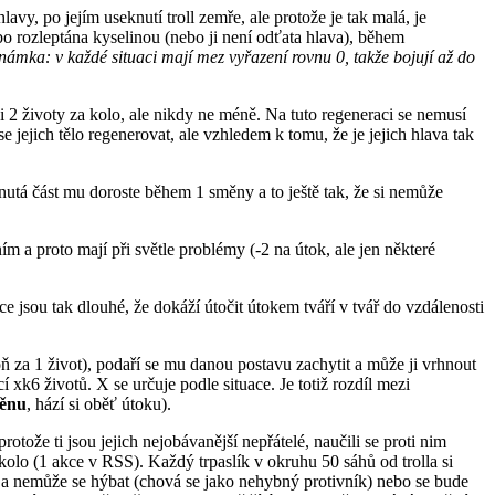
y, po jejím useknutí troll zemře, ale protože je tak malá, je
ebo rozleptána kyselinou (nebo ji není odťata hlava), během
námka: v každé situaci mají mez vyřazení rovnu 0, takže bojují až do
ci 2 životy za kolo, ale nikdy ne méně. Na tuto regeneraci se nemusí
 jejich tělo regenerovat, ale vzhledem k tomu, že je jejich hlava tak
nutá část mu doroste během 1 směny a to ještě tak, že si nemůže
m a proto mají při světle problémy (-2 na útok, ale jen některé
 jsou tak dlouhé, že dokáží útočit útokem tváří v tvář do vzdálenosti
 za 1 život), podaří se mu danou postavu zachytit a může ji vrhnout
xk6 životů. X se určuje podle situace. Je totiž rozdíl mezi
měnu
, hází si oběť útoku).
otože ti jsou jejich nejobávanější nepřátelé, naučili se proti nim
 kolo (1 akce v RSS). Každý trpaslík v okruhu 50 sáhů od trolla si
tě a nemůže se hýbat (chová se jako nehybný protivník) nebo se bude