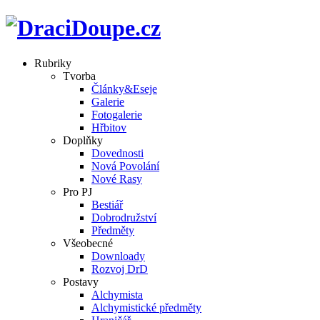
Rubriky
Tvorba
Články&Eseje
Galerie
Fotogalerie
Hřbitov
Doplňky
Dovednosti
Nová Povolání
Nové Rasy
Pro PJ
Bestiář
Dobrodružství
Předměty
Všeobecné
Downloady
Rozvoj DrD
Postavy
Alchymista
Alchymistické předměty