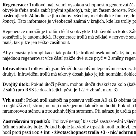
Regenerace:
Trollové mají velmi vysokou schopnost regenerovat části
obvykle třeba trolla zabít jinými způsoby), tak jim časem doroste. Po
následujících 24 hodin se jim obnoví všechny metabolické funkce, do
konce)
. Tato informace je všeobecně známá v krajích, kde lze trolly p
Regenerace umožňuje trollům léčit si obvykle 1k6 životů za kolo. Zálež
soustředit, je automatická. Regenerace trollů má základ v nervové sou
malá, tak ji lze jen těžko zasáhnout.
Aby nenastaly komplikace, tak pokud je trollovi useknut nějaký úd, n
najednou regenerovat více částí (takže dvě ruce pryč = 2 směny regen
Infravidění:
Trollovi oči jsou téměř dokonalými tepelnými senzory. Jej
druhy). Infravidění trollů má takový dosah jako jejich normální dohle
Dvojitý útok:
Pokud útočí pěstmi, mohou útočit dvakrát za kolo (každ
2 sáhů (pro RSS je dosah jejich pěstí je 1-2 + zbraň, max. 3).
Vrh o zeď:
Pokud troll zaútočí na postavu velikost A0 až B oběma út
o nejbližší zeď, strom, nebo ji může jenom tak někam hodit. Pokud ji 
mramorovou stěnou a ztrouchnivělým stromem. Při nárazu je určitá p
Zastrašování trpaslíků:
Trollové nemají klasické zastrašování váleční
účinné způsoby boje. Pokud bojuje jakýkoliv trpaslík proti trollovi, t
hodí proti pasti
roz + int ~ životaschopnost trolla +3 ~ nic/ ochrnu