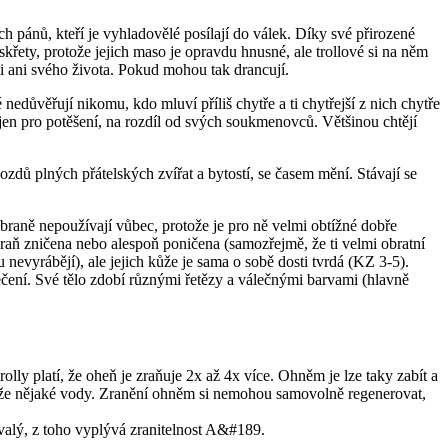
mných pánů, kteří je vyhladovělé posílají do válek. Díky své přirozené
křety, protože jejich maso je opravdu hnusné, ale trollové si na něm
si ani svého života. Pokud mohou tak drancují.
nedůvěřují nikomu, kdo mluví příliš chytře a ti chytřejší z nich chytře
 jen pro potěšení, na rozdíl od svých soukmenovců. Většinou chtějí
vozdů plných přátelských zvířat a bytostí, se časem mění. Stávají se
zbraně nepoužívají vůbec, protože je pro ně velmi obtížné dobře
zbraň zničena nebo alespoň poničena (samozřejmě, že ti velmi obratní
u nevyrábějí), ale jejich kůže je sama o sobě dosti tvrdá (KZ 3-5).
lečení. Své tělo zdobí různými řetězy a válečnými barvami (hlavně
olly platí, že oheň je zraňuje 2x až 4x více. Ohněm je lze taky zabít a
ejblíže nějaké vody. Zranění ohněm si nemohou samovolně regenerovat,
rvalý, z toho vyplývá zranitelnost A&#189.