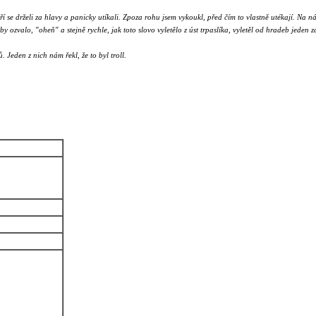
teří se drželi za hlavy a panicky utíkali. Zpoza rohu jsem vykoukl, před čím to vlastně utékají. 
 ozvalo, "oheň" a stejně rychle, jak toto slovo vyletělo z úst trpaslíka, vyletěl od hradeb jeden
 Jeden z nich nám řekl, že to byl troll.