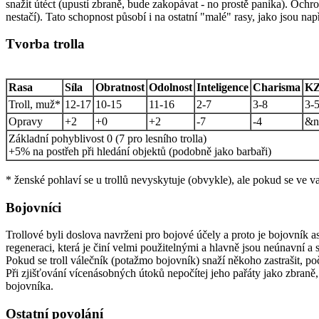
snažit útéct (upustí zbraně, bude zakopávat - no prostě panika). Ochrome
nestačí). Tato schopnost působí i na ostatní "malé" rasy, jako jsou např
Tvorba trolla
Rasa
Síla
Obratnost
Odolnost
Inteligence
Charisma
KZ
Troll, muž*
12-17
10-15
11-16
2-7
3-8
3-
Opravy
+2
+0
+2
-7
-4
&n
Základní pohyblivost 0 (7 pro lesního trolla)
+5% na postřeh při hledání objektů (podobně jako barbaři)
* ženské pohlaví se u trollů nevyskytuje (obvykle), ale pokud se ve 
Bojovníci
Trollové byli doslova navrženi pro bojové účely a proto je bojovník 
regeneraci, která je činí velmi použitelnými a hlavně jsou neúnavní a 
Pokud se troll válečník (potažmo bojovník) snaží někoho zastrašit, po
Při zjišťování vícenásobných útoků nepočítej jeho pařáty jako zbraně
bojovníka.
Ostatní povolání