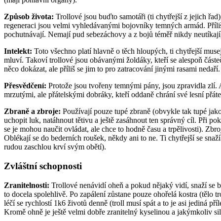
Způsob života:
Trollové jsou buďto samotáři (ti chytřejší z jejich řad)
regeneraci jsou velmi vyhledávanými bojovníky temných armád. Příliš s
pochutnávají. Nemají pud sebezáchovy a z bojů téměř nikdy neutíkají, 
Intelekt:
Toto všechno platí hlavně o těch hloupých, ti chytřejší musej
mluví. Takoví trollové jsou obávanými žoldáky, kteří se alespoň částe
něco dokázat, ale příliš se jim to pro zatracování jinými rasami nedaří.
Přesvědčení:
Protože jsou tvořeny temnými pány, jsou zpravidla zlí. Al
mrzutými, ale přátelskými dobráky, kteří oddaně chrání své lesní přáte
Zbraně a zbroje:
Používají pouze tupé zbraně (obvykle tak tupé jako
uchopit luk, natáhnout tětivu a ještě zasáhnout ten správný cíl. Při 
se je mohou naučit ovládat, ale chce to hodně času a trpělivosti). Zbro
Oblékají se do bederních roušek, někdy ani to ne. Ti chytřejší se sna
rudou zaschlou krví svým obětí).
Zvláštní schopnosti
Zranitelnosti:
Trollové nenávidí oheň a pokud nějaký vidí, snaží se buď
to docela spolehlivě. Po zapálení zůstane pouze ohořelá kostra (tělo 
léčí se rychlostí 1k6 životů denně (troll musí spát a to je asi jediná pří
Kromě ohně je ještě velmi dobře zranitelný kyselinou a jakýmkoliv si