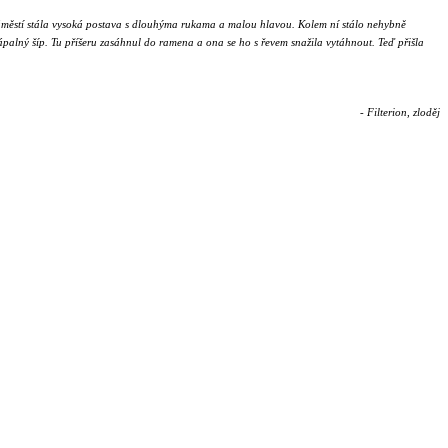
Na náměstí stála vysoká postava s dlouhýma rukama a malou hlavou. Kolem ní stálo nehybně
 zápalný šíp. Tu příšeru zasáhnul do ramena a ona se ho s řevem snažila vytáhnout. Teď přišla
- Filterion, zloděj