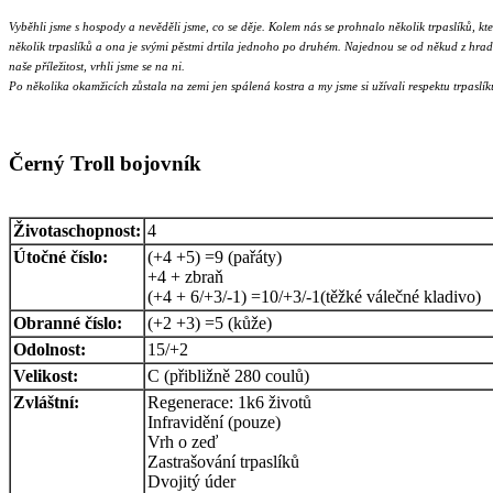
Vyběhli jsme s hospody a nevěděli jsme, co se děje. Kolem nás se prohnalo několik trpaslíků, k
několik trpaslíků a ona je svými pěstmi drtila jednoho po druhém. Najednou se od někud z hradby
naše příležitost, vrhli jsme se na ni.
Po několika okamžicích zůstala na zemi jen spálená kostra a my jsme si užívali respektu trpaslíků.
Černý Troll bojovník
Životaschopnost:
4
Útočné číslo:
(+4 +5) =9 (pařáty)
+4 + zbraň
(+4 + 6/+3/-1) =10/+3/-1(těžké válečné kladivo)
Obranné číslo:
(+2 +3) =5 (kůže)
Odolnost:
15/+2
Velikost:
C (přibližně 280 coulů)
Zvláštní:
Regenerace: 1k6 životů
Infravidění (pouze)
Vrh o zeď
Zastrašování trpaslíků
Dvojitý úder