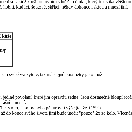
ní se taktéž zruší po prvním silnějším útoku, který trpaslíka většinou zr
. hobiti, kudůci, šotkové, skřítci, někdy dokonce i skřeti a mnozí jiní.
 kůže
5
bsp
vašem světě vyskytuje, tak má stejné parametry jako muž
asi jediné povolání, které jim opravdu sedne. Jsou dostatečně hloupí (
strašně hnusní.
čítej s ním, jako by byl o pět úrovní výše (takže +15%).
, až do konce svého života jimi bude útočit "pouze" 2x za kolo. Vícená