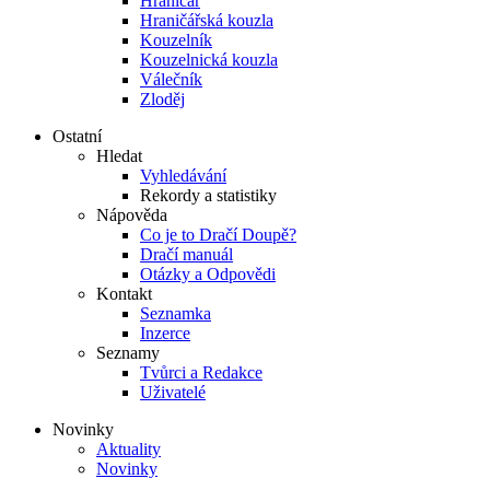
Hraničář
Hraničářská kouzla
Kouzelník
Kouzelnická kouzla
Válečník
Zloděj
Ostatní
Hledat
Vyhledávání
Rekordy a statistiky
Nápověda
Co je to Dračí Doupě?
Dračí manuál
Otázky a Odpovědi
Kontakt
Seznamka
Inzerce
Seznamy
Tvůrci a Redakce
Uživatelé
Novinky
Aktuality
Novinky