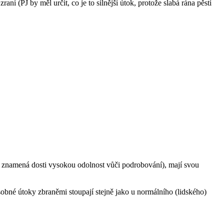
aní (PJ by měl určit, co je to silnější útok, protože slabá rána pěstí
což znamená dosti vysokou odolnost vůči podrobování), mají svou
sobné útoky zbraněmi stoupají stejně jako u normálního (lidského)