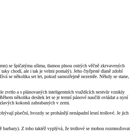
 mn) se špičatýma ušima, tlamou plnou ostrých věčně zkrvavených
taky chodí, ale i tak je velmi pomalý). Jeho čtyřprsté dlaně zdobí
ožívá se několika set let, pokud samozřejmě nezemře. Někdy se stane,
ale zvrtlo a s plánovaných inteligentních vraždících nestvůr vznikly
Během několika desítek let se je temní pánové naučili ovládat a nyní
 mazlavých kokonů zahrabaných v zemi.
obývají píseční, hvozdy se prohánějí nenápadní lesní trollové. Je jich
žně barbary). Z toho taktéž vyplývá, že trollové se mohou rozmnožovat