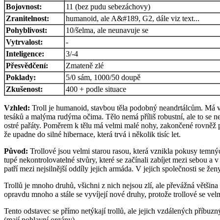
Bojovnost:
11 (bez pudu sebezáchovy)
Zranitelnost:
humanoid, ale A&#189, G2, dále viz text...
Pohyblivost:
10/šelma, ale neunavuje se
Vytrvalost:
-
Inteligence:
3/-4
Přesvědčení:
Zmateně zlé
Poklady:
5/0 sám, 1000/50 doupě
Zkušenost:
400 + podle situace
Vzhled:
Troll je humanoid, stavbou těla podobný neandrtálcům. Má v
tesáků a malýma rudýma očima. Tělo nemá příliš robustní, ale to se ned
ostré pařáty. Poměrem k tělu má velmi malé nohy, zakončené rovněž pa
že upadne do silné hibernace, která trvá i několik tisíc let.
Původ:
Trollové jsou velmi starou rasou, která vznikla pokusy temných
tupé nekontrolovatelné stvůry, které se začínali zabíjet mezi sebou a
patří mezi nejsilnější oddíly jejich armáda. V jejich společnosti se 
Trollů je mnoho druhů, všichni z nich nejsou zlí, ale převážná většina
opravdu mnoho a stále se vyvíjejí nové druhy, protože trollové se vel
Tento odstavec se přímo netýkají trollů, ale jejich vzdálených příbuz
(mají pohlavní orgány).