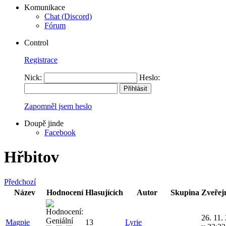
Komunikace
Chat (Discord)
Fórum
Control
Registrace
Nick:
Heslo:
Zapomněl jsem heslo
Doupě jinde
Facebook
Hřbitov
Předchozí
Název
Hodnocení
Hlasujících
Autor
Skupina
Zveřej
26. 11.
Magpie
13
Lyrie