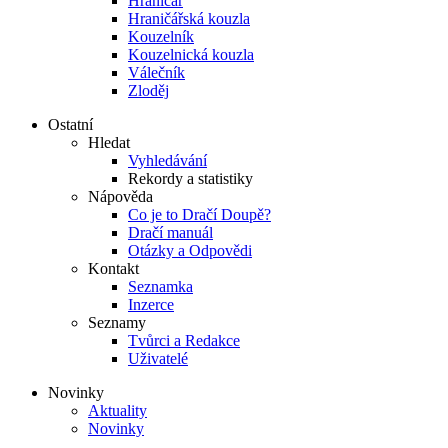
Hraničář
Hraničářská kouzla
Kouzelník
Kouzelnická kouzla
Válečník
Zloděj
Ostatní
Hledat
Vyhledávání
Rekordy a statistiky
Nápověda
Co je to Dračí Doupě?
Dračí manuál
Otázky a Odpovědi
Kontakt
Seznamka
Inzerce
Seznamy
Tvůrci a Redakce
Uživatelé
Novinky
Aktuality
Novinky