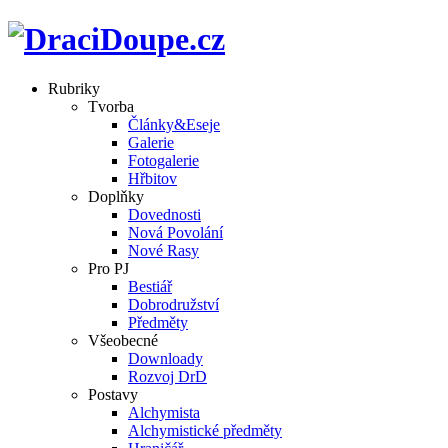
Rubriky
Tvorba
Články&Eseje
Galerie
Fotogalerie
Hřbitov
Doplňky
Dovednosti
Nová Povolání
Nové Rasy
Pro PJ
Bestiář
Dobrodružství
Předměty
Všeobecné
Downloady
Rozvoj DrD
Postavy
Alchymista
Alchymistické předměty