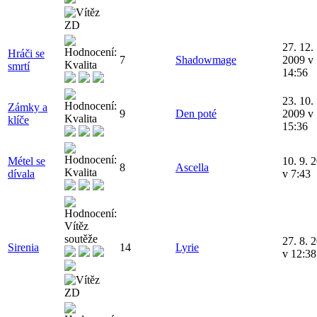
27. 12.
Hráči se
7
Shadowmage
2009 v
smrtí
14:56
23. 10.
Zámky a
9
Den poté
2009 v
klíče
15:36
Métel se
10. 9. 
8
Ascella
dívala
v 7:43
27. 8. 
Sirenia
14
Lyrie
v 12:38