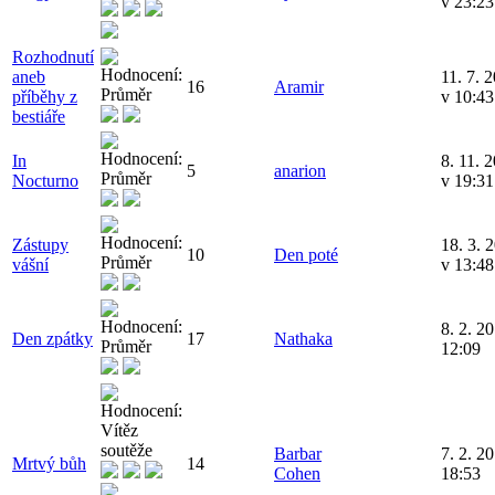
v 23:23
Rozhodnutí
aneb
11. 7. 
16
Aramir
příběhy z
v 10:43
bestiáře
In
8. 11. 
5
anarion
Nocturno
v 19:31
Zástupy
18. 3. 
10
Den poté
vášní
v 13:48
8. 2. 2
Den zpátky
17
Nathaka
12:09
Barbar
7. 2. 2
Mrtvý bůh
14
Cohen
18:53