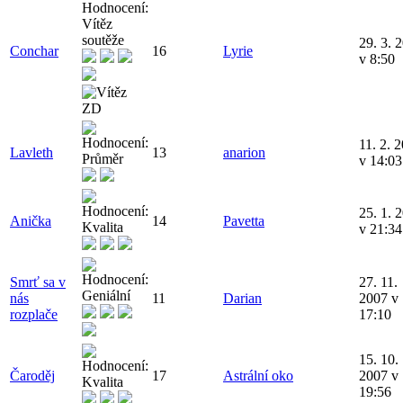
29. 3. 
Conchar
16
Lyrie
v 8:50
11. 2. 
Lavleth
13
anarion
v 14:03
25. 1. 
Anička
14
Pavetta
v 21:34
Smrť sa v
27. 11.
nás
11
Darian
2007 v
rozplače
17:10
15. 10.
Čaroděj
17
Astrální oko
2007 v
19:56