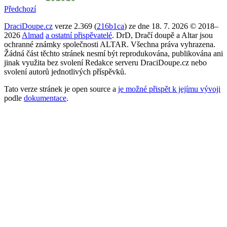
Předchozí
DraciDoupe.cz
verze 2.369 (
216b1ca
) ze dne 18. 7. 2026 © 2018–
2026
Almad
a ostatní přispěvatelé
. DrD, Dračí doupě a Altar jsou
ochranné známky společnosti ALTAR. Všechna práva vyhrazena.
Žádná část těchto stránek nesmí být reprodukována, publikována ani
jinak využita bez svolení Redakce serveru DraciDoupe.cz nebo
svolení autorů jednotlivých příspěvků.
Tato verze stránek je open source a
je možné přispět k jejímu vývoji
podle
dokumentace
.