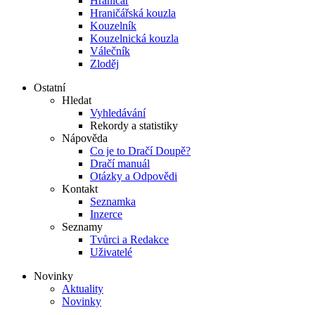
Hraničář
Hraničářská kouzla
Kouzelník
Kouzelnická kouzla
Válečník
Zloděj
Ostatní
Hledat
Vyhledávání
Rekordy a statistiky
Nápověda
Co je to Dračí Doupě?
Dračí manuál
Otázky a Odpovědi
Kontakt
Seznamka
Inzerce
Seznamy
Tvůrci a Redakce
Uživatelé
Novinky
Aktuality
Novinky