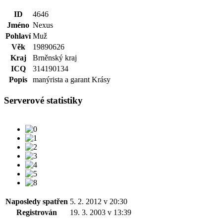
ID
4646
Jméno
Nexus
Pohlaví
Muž
Věk
19890626
Kraj
Brněnský kraj
ICQ
314190134
Popis
manýrista a garant Krásy
Serverové statistiky
Naposledy spatřen
5. 2. 2012 v 20:30
Registrován
19. 3. 2003 v 13:39