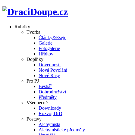
Rubriky
Tvorba
Články&Eseje
Galerie
Fotogalerie
Hřbitov
Doplňky
Dovednosti
Nová Povolání
Nové Rasy
Pro PJ
Bestiář
Dobrodružství
Předměty
Všeobecné
Downloady
Rozvoj DrD
Postavy
Alchymista
Alchymistické předměty