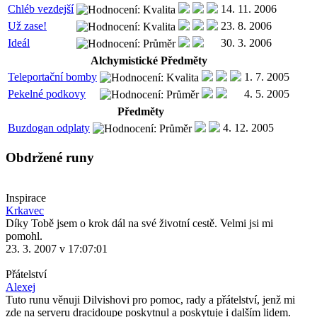
Chléb vezdejší
14. 11. 2006
Už zase!
23. 8. 2006
Ideál
30. 3. 2006
Alchymistické Předměty
Teleportační bomby
1. 7. 2005
Pekelné podkovy
4. 5. 2005
Předměty
Buzdogan odplaty
4. 12. 2005
Obdržené runy
Inspirace
Krkavec
Díky Tobě jsem o krok dál na své životní cestě. Velmi jsi mi
pomohl.
23. 3. 2007 v 17:07:01
Přátelství
Alexej
Tuto runu věnuji Dilvishovi pro pomoc, rady a přátelství, jenž mi
zde na serveru dracidoupe poskytnul a poskytuje i dalším lidem.