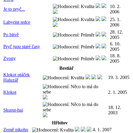
10. 2.
Je to pryč...
2006
25. 1.
Labyrint srdce
2006
28. 12.
Po bitvě
2005
6. 10.
Pryč jsou staré časy
2005
18. 8.
Zvony
2005
Bestiář
Klokot ptáček
19. 3. 2005
Haluzář
Klokot
2. 1. 2005
18. 12.
Skurut-hai
2003
Hřbitov
Země nikoho
4. 1. 2007