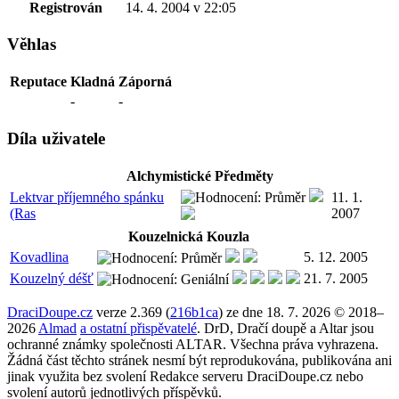
Registrován
14. 4. 2004 v 22:05
Věhlas
Reputace
Kladná
Záporná
-
-
Díla uživatele
Alchymistické Předměty
Lektvar příjemného spánku
11. 1.
(Ras
2007
Kouzelnická Kouzla
Kovadlina
5. 12. 2005
Kouzelný déšť
21. 7. 2005
DraciDoupe.cz
verze 2.369 (
216b1ca
) ze dne 18. 7. 2026 © 2018–
2026
Almad
a ostatní přispěvatelé
. DrD, Dračí doupě a Altar jsou
ochranné známky společnosti ALTAR. Všechna práva vyhrazena.
Žádná část těchto stránek nesmí být reprodukována, publikována ani
jinak využita bez svolení Redakce serveru DraciDoupe.cz nebo
svolení autorů jednotlivých příspěvků.