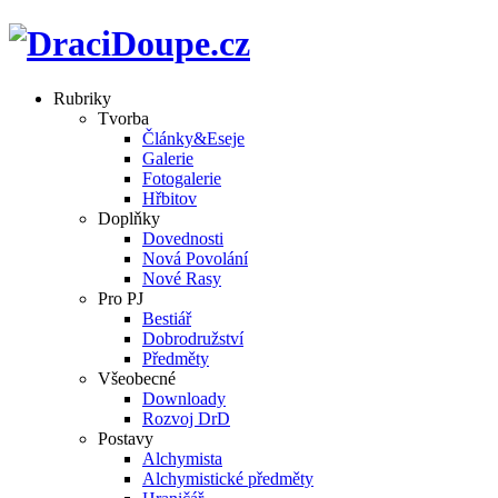
Rubriky
Tvorba
Články&Eseje
Galerie
Fotogalerie
Hřbitov
Doplňky
Dovednosti
Nová Povolání
Nové Rasy
Pro PJ
Bestiář
Dobrodružství
Předměty
Všeobecné
Downloady
Rozvoj DrD
Postavy
Alchymista
Alchymistické předměty