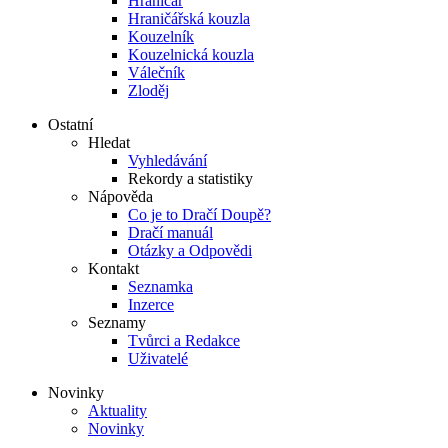
Hraničář
Hraničářská kouzla
Kouzelník
Kouzelnická kouzla
Válečník
Zloděj
Ostatní
Hledat
Vyhledávání
Rekordy a statistiky
Nápověda
Co je to Dračí Doupě?
Dračí manuál
Otázky a Odpovědi
Kontakt
Seznamka
Inzerce
Seznamy
Tvůrci a Redakce
Uživatelé
Novinky
Aktuality
Novinky