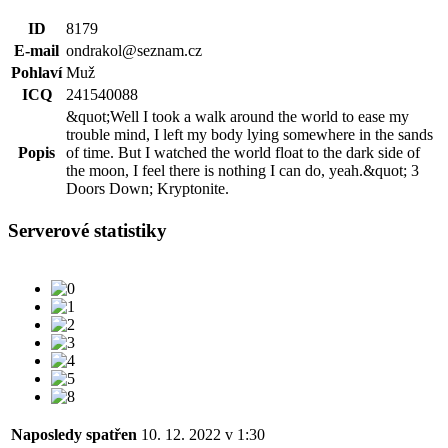
ID
8179
E-mail
ondrakol@seznam.cz
Pohlaví
Muž
ICQ
241540088
&quot;Well I took a walk around the world to ease my
trouble mind, I left my body lying somewhere in the sands
Popis
of time. But I watched the world float to the dark side of
the moon, I feel there is nothing I can do, yeah.&quot; 3
Doors Down; Kryptonite.
Serverové statistiky
Naposledy spatřen
10. 12. 2022 v 1:30