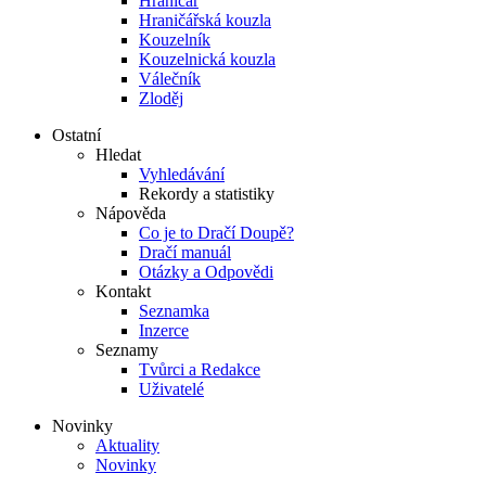
Hraničář
Hraničářská kouzla
Kouzelník
Kouzelnická kouzla
Válečník
Zloděj
Ostatní
Hledat
Vyhledávání
Rekordy a statistiky
Nápověda
Co je to Dračí Doupě?
Dračí manuál
Otázky a Odpovědi
Kontakt
Seznamka
Inzerce
Seznamy
Tvůrci a Redakce
Uživatelé
Novinky
Aktuality
Novinky