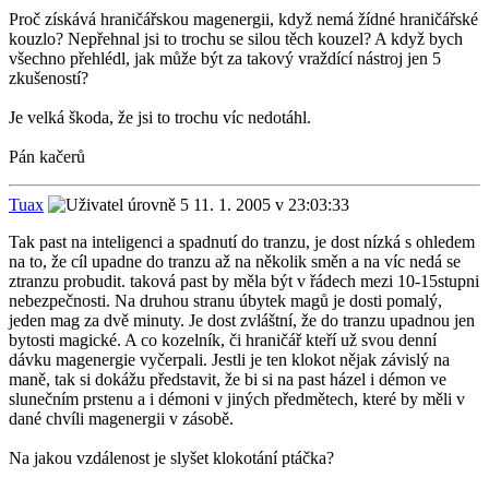
Proč získává hraničářskou magenergii, když nemá žídné hraničářské
kouzlo? Nepřehnal jsi to trochu se silou těch kouzel? A když bych
všechno přehlédl, jak může být za takový vraždící nástroj jen 5
zkušeností?
Je velká škoda, že jsi to trochu víc nedotáhl.
Pán kačerů
Tuax
11. 1. 2005 v 23:03:33
Tak past na inteligenci a spadnutí do tranzu, je dost nízká s ohledem
na to, že cíl upadne do tranzu až na několik směn a na víc nedá se
ztranzu probudit. taková past by měla být v řádech mezi 10-15stupni
nebezpečnosti. Na druhou stranu úbytek magů je dosti pomalý,
jeden mag za dvě minuty. Je dost zvláštní, že do tranzu upadnou jen
bytosti magické. A co kozelník, či hraničář kteří už svou denní
dávku magenergie vyčerpali. Jestli je ten klokot nějak závislý na
maně, tak si dokážu představit, že bi si na past házel i démon ve
slunečním prstenu a i démoni v jiných předmětech, které by měli v
dané chvíli magenergii v zásobě.
Na jakou vzdálenost je slyšet klokotání ptáčka?