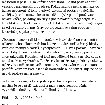
má bonus k pasti +1 za každý dnešní tranz. Pokud postava ztratí
veškerou magenergii probudí se. Pokud žádnou nemá, nemůže do
tranzu upadnout. Z toho vyplývá, že ostatní postavy (válečník,
zloděj,…) se do tranzu dostat nemůžou. (Ale pokud používáte
nějaké kněze, paladiny, kleriky a jiné povolání s magenergií, tak
těmi klokot rozhodně nepohrdne!) Klokot může přijímat magenergii
až od pěti zdrojů naráz. Stav po probuzení je velmi podobný
kocovině (asi jako po oslavě narozenin
Získanou magenergii klokot použije v brzké době po procitnutí na
některé, nebo některá z těchto kouzel: modré, rudé a černý blesky,
rychlost, montyho čardáš, hyperprostor I i II, svaž postavu, pavéza a
úder zloby. Kouzlí však naprosto náhodně, nevybírá si, prostě si
chce zakouzlit. Kouzlení jej totiž neuvěřitelně baví a nejvíc, když si
to má na kom vyzkoušet. Takže se vám může stát prakticky cokoliv,
může vás z ničeho nic vožahnout blesk, nebo vám v bitce někdo
pomůže kouzlem rychlost a váš kouzelník se po tom dušuje že on to
nebyl, protože nemá magy,…
Je to nestvůra magického pole a jako taková je dost divná, ale já
myslím že se s ní dá užít dost srandy a moc nedoporučuju
vyvraždění družiny několika “náhodnými“ blesky.
Přidáno:
2. 1. 2005 v 19:48