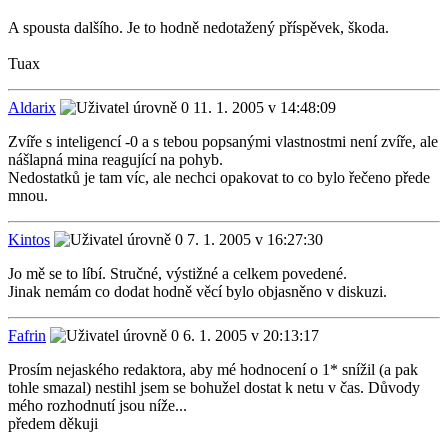
A spousta dalšího. Je to hodně nedotažený příspěvek, škoda.
Tuax
Aldarix
11. 1. 2005 v 14:48:09
Zvíře s inteligencí -0 a s tebou popsanými vlastnostmi není zvíře, ale
nášlapná mina reagující na pohyb.
Nedostatků je tam víc, ale nechci opakovat to co bylo řečeno přede
mnou.
Kintos
7. 1. 2005 v 16:27:30
Jo mě se to líbí. Stručné, výstižné a celkem povedené.
Jinak nemám co dodat hodně věcí bylo objasněno v diskuzi.
Fafrin
6. 1. 2005 v 20:13:17
Prosím nejaského redaktora, aby mé hodnocení o 1* snížil (a pak
tohle smazal) nestihl jsem se bohužel dostat k netu v čas. Důvody
mého rozhodnutí jsou níže...
předem děkuji