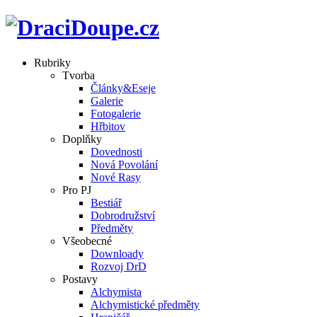
Rubriky
Tvorba
Články&Eseje
Galerie
Fotogalerie
Hřbitov
Doplňky
Dovednosti
Nová Povolání
Nové Rasy
Pro PJ
Bestiář
Dobrodružství
Předměty
Všeobecné
Downloady
Rozvoj DrD
Postavy
Alchymista
Alchymistické předměty