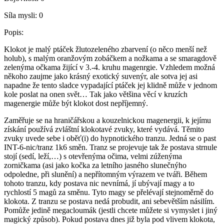
Síla mysli:
0
Popis:
Klokot je malý ptáček žlutozeleného zbarvení (o něco menší než
holub), s malým oranžovým zobáčkem a nožkama a se smaragdově
zelenýma očkama žijící v 3.-4. kruhu magenrgie. Vzhledem možná
někoho zaujme jako krásný exotický suvenýr, ale sotva jej asi
napadne že tento sladce vypadající ptáček jej klidně může v jednom
kole poslat na onen svět… Tak jako většina věcí v kruzích
magenergie může být klokot dost nepříjemný.
Zaměřuje se na hraničářskou a kouzelnickou magenergii, k jejímu
získání používá zvláštní klokotavé zvuky, které vydává. Těmito
zvuky uvede sebe i oběť(i) do hypnotického tranzu. Jedná se o past
INT-6-nic/tranz 1k6 směn. Tranz se projevuje tak že postava strnule
stojí (sedí, leží,…) s otevřenýma očima, velmi zúženýma
zorničkama (asi jako kočka za letního jasného slunečnýho
odpoledne, při slunění) a nepřítomným výrazem ve tváři. Během
tohoto tranzu, kdy postava nic nevnímá, jí ubývají magy a to
rychlostí 5 magů za směnu. Tyto magy se přelévají stejnoměrně do
klokota. Z tranzu se postava nedá probudit, ani sebevětším násilím.
Pomůže jedině megacloumák (jestli chcete můžete si vymyslet i jiný
magický způsob). Pokud postava dnes již byla pod vlivem klokota,