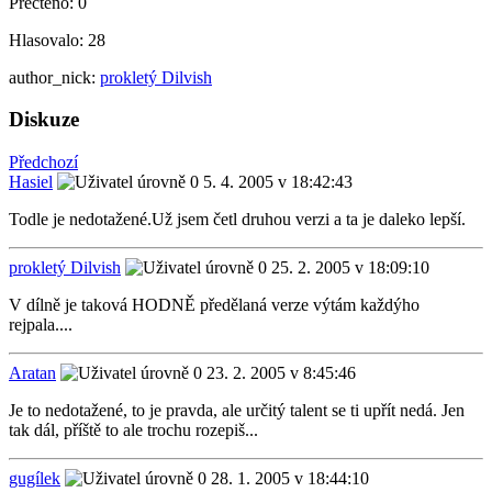
Přečteno:
0
Hlasovalo:
28
author_nick:
prokletý Dilvish
Diskuze
Předchozí
Hasiel
5. 4. 2005 v 18:42:43
Todle je nedotažené.Už jsem četl druhou verzi a ta je daleko lepší.
prokletý Dilvish
25. 2. 2005 v 18:09:10
V dílně je taková HODNĚ předělaná verze výtám každýho
rejpala....
Aratan
23. 2. 2005 v 8:45:46
Je to nedotažené, to je pravda, ale určitý talent se ti upřít nedá. Jen
tak dál, příště to ale trochu rozepiš...
gugílek
28. 1. 2005 v 18:44:10