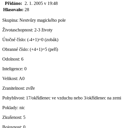
Přidáno:
2. 1. 2005 v 19:48
Hlasovalo:
28
Skupina:
Nestvůry magického pole
Životaschopnost:
2-3 životy
Útočné číslo:
(-4+1)=0 (zobák)
Obranné číslo:
(+4+1)=5 (peří)
Odolnost:
6
Inteligence:
0
Velikost:
A0
Zranitelnost:
zvíře
Pohyblivost:
17/okřídlenec ve vzduchu nebo 3/okřídlenec na zemi
Poklady:
nic
Zkušenost:
5
Bojovnost:
0