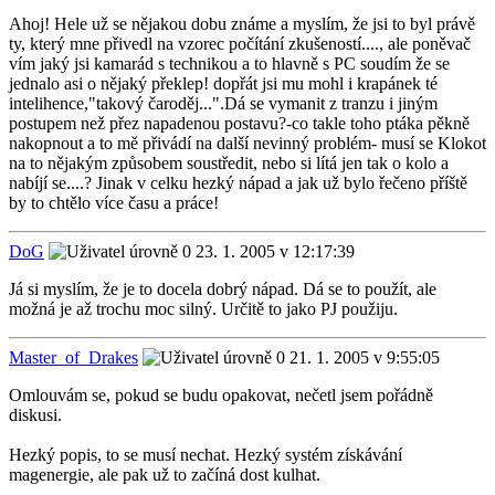
Ahoj! Hele už se nějakou dobu známe a myslím, že jsi to byl právě
ty, který mne přivedl na vzorec počítání zkušeností...., ale poněvač
vím jaký jsi kamarád s technikou a to hlavně s PC soudím že se
jednalo asi o nějaký překlep! dopřát jsi mu mohl i krapánek té
intelihence,"takový čaroděj...".Dá se vymanit z tranzu i jiným
postupem než přez napadenou postavu?-co takle toho ptáka pěkně
nakopnout a to mě přivádí na další nevinný problém- musí se Klokot
na to nějakým způsobem soustředit, nebo si lítá jen tak o kolo a
nabíjí se....? Jinak v celku hezký nápad a jak už bylo řečeno příště
by to chtělo více času a práce!
DoG
23. 1. 2005 v 12:17:39
Já si myslím, že je to docela dobrý nápad. Dá se to použít, ale
možná je až trochu moc silný. Určitě to jako PJ použiju.
Master_of_Drakes
21. 1. 2005 v 9:55:05
Omlouvám se, pokud se budu opakovat, nečetl jsem pořádně
diskusi.
Hezký popis, to se musí nechat. Hezký systém získávání
magenergie, ale pak už to začíná dost kulhat.