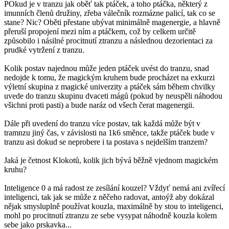
POkud je v tranzu jak oběť tak ptáček, a toho ptáčka, některý z
imunních členů družiny, zřeba válečník rozmázne palicí, tak co se
stane? Nic? Oběti přestane ubývat minimálně magenergie, a hlavně
přeruší propojení mezi ním a ptáčkem, což by celkem určitě
způsobilo i násilné procitnutí ztranzu a následnou dezorientaci za
prudké vytržení z tranzu.
Kolik postav najednou může jeden ptáček uvést do tranzu, snad
nedojde k tomu, že magickým kruhem bude procházet na exkurzi
výletní skupina z magické univerzity a ptáček sám během chvilky
uvede do tranzu skupinu dvaceti mágů (pokud by neuspěli náhodou
všichni proti pasti) a bude naráz od všech čerat magenergii.
Dále při uvedení do tranzu více postav, tak každá může být v
tramnzu jiný čas, v závislosti na 1k6 směnce, takže ptáček bude v
tranzu asi dokud se neprobere i ta postava s nejdelším tranzem?
Jaká je četnost Klokotů, kolik jich bývá běžně vjednom magickém
kruhu?
Inteligence 0 a má radost ze zesílání kouzel? Vždyť nemá ani zvířecí
inteligenci, tak jak se může z něčeho radovat, antoýž aby dokázal
nějak smysluplně používat kouzla, maximálně by stou to inteligenci,
mohl po procitnutí ztranzu ze sebe vysypat náhodně kouzla kolem
sebe jako prskavka...