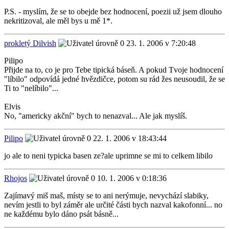
P.S. - myslím, že se to obejde bez hodnocení, poezii už jsem dlouho
nekritizoval, ale měl bys u mě 1*.
prokletý Dilvish
23. 1. 2006 v 7:20:48
Pilipo
Přijde na to, co je pro Tebe tipická báseň. A pokud Tvoje hodnocení
"líbilo" odpovídá jedné hvězdičce, potom su rád žes neusoudil, že se
Ti to "nelíbilo"...
Elvis
No, "americky akční" bych to nenazval... Ale jak myslíš.
Pilipo
22. 1. 2006 v 18:43:44
jo ale to neni typicka basen ze?ale uprimne se mi to celkem libilo
Rhojos
10. 1. 2006 v 0:18:36
Zajímavý miš maš, místy se to ani nerýmuje, nevychází slabiky,
nevím jestli to byl záměr ale určité části bych nazval kakofonní... no
ne každému bylo dáno psát básně...