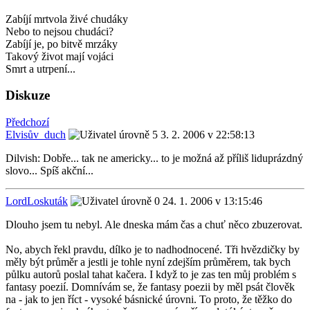
Zabíjí mrtvola živé chudáky
Nebo to nejsou chudáci?
Zabíjí je, po bitvě mrzáky
Takový život mají vojáci
Smrt a utrpení...
Diskuze
Předchozí
Elvisův_duch
3. 2. 2006 v 22:58:13
Dilvish: Dobře... tak ne americky... to je možná až příliš liduprázdný
slovo... Spíš akční...
LordLoskuták
24. 1. 2006 v 13:15:46
Dlouho jsem tu nebyl. Ale dneska mám čas a chuť něco zbuzerovat.
No, abych řekl pravdu, dílko je to nadhodnocené. Tři hvězdičky by
měly být průměr a jestli je tohle nyní zdejším průměrem, tak bych
půlku autorů poslal tahat kačera. I když to je zas ten můj problém s
fantasy poezií. Domnívám se, že fantasy poezii by měl psát člověk
na - jak to jen říct - vysoké básnické úrovni. To proto, že těžko do