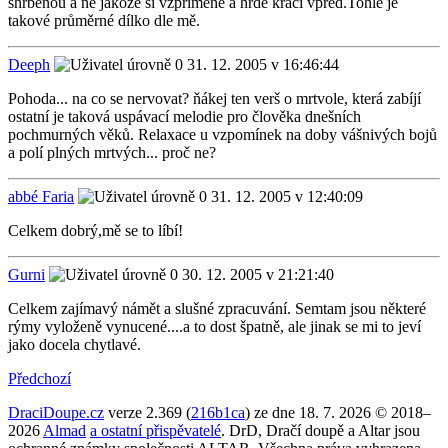
shrbenou a ne jakože si vzpřímeně a hrdě kráčí vpřed.Tohle je
takové průměrné dílko dle mě.
Deeph
31. 12. 2005 v 16:46:44
Pohoda... na co se nervovat? ňákej ten verš o mrtvole, která zabíjí
ostatní je taková uspávací melodie pro člověka dnešních
pochmurných věků. Relaxace u vzpomínek na doby vášnivých bojů
a polí plných mrtvých... proč ne?
abbé Faria
31. 12. 2005 v 12:40:09
Celkem dobrý,mě se to líbí!
Gurni
30. 12. 2005 v 21:21:40
Celkem zajímavý námět a slušné zpracuvání. Semtam jsou některé
rýmy vyloženě vynucené....a to dost špatně, ale jinak se mi to jeví
jako docela chytlavé.
Předchozí
DraciDoupe.cz
verze 2.369 (
216b1ca
) ze dne 18. 7. 2026 © 2018–
2026
Almad
a ostatní přispěvatelé
. DrD, Dračí doupě a Altar jsou