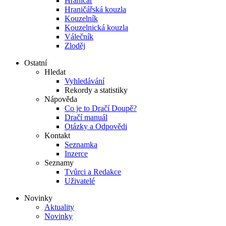
Hraničář
Hraničářská kouzla
Kouzelník
Kouzelnická kouzla
Válečník
Zloděj
Ostatní
Hledat
Vyhledávání
Rekordy a statistiky
Nápověda
Co je to Dračí Doupě?
Dračí manuál
Otázky a Odpovědi
Kontakt
Seznamka
Inzerce
Seznamy
Tvůrci a Redakce
Uživatelé
Novinky
Aktuality
Novinky