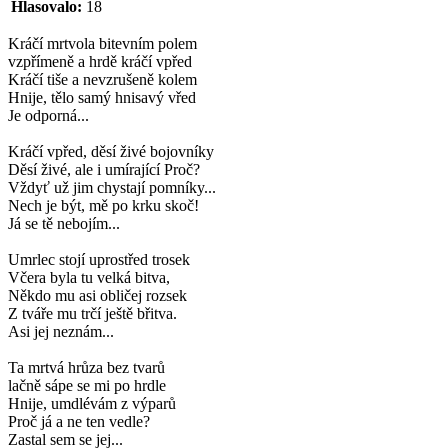
Hlasovalo:
18
Kráčí mrtvola bitevním polem
vzpřímeně a hrdě kráčí vpřed
Kráčí tiše a nevzrušeně kolem
Hnije, tělo samý hnisavý vřed
Je odporná...
Kráčí vpřed, děsí živé bojovníky
Děsí živé, ale i umírající Proč?
Vždyť už jim chystají pomníky...
Nech je být, mě po krku skoč!
Já se tě nebojím...
Umrlec stojí uprostřed trosek
Včera byla tu velká bitva,
Někdo mu asi obličej rozsek
Z tváře mu trčí ještě břitva.
Asi jej neznám...
Ta mrtvá hrůza bez tvarů
lačně sápe se mi po hrdle
Hnije, umdlévám z výparů
Proč já a ne ten vedle?
Zastal sem se jej...