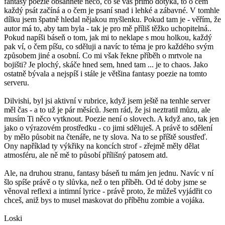
fantasy poezie obsáhnete něco, co se vás přímo dotýká, to o čem
každý psát začíná a o čem je psaní snad i lehké a zábavné. V tomhle
dílku jsem špatně hledal nějakou myšlenku. Pokud tam je - věřím, že
autor má to, aby tam byla - tak je pro mě příliš těžko uchopitelná..
Pokud napíši báseň o tom, jak mi to neklape s mou holkou, každý
pak ví, o čem píšu, co sděluji a navíc to téma je pro každého svým
způsobem jiné a osobní. Co mi však řekne příběh o mrtvole na
bojišti? Je plochý, skáče hned sem, hned tam ... je to chaos. Jako
ostatně bývala a nejspíš i stále je většina fantasy poezie na tomto
serveru.
Dilvishi, byl jsi aktivní v rubrice, když jsem ještě na tenhle server
měl čas - a to už je pár měsíců. Jsem rád, že jsi neztratil můzu, ale
musím Ti něco vytknout. Poezie není o slovech. A když ano, tak jen
jako o výrazovém prostředku - co jimi sděluješ. A právě to sdělení
by mělo působit na čtenáře, ne ty slova. Na to se příště soustřeď.
Ony například ty výkřiky na koncích strof - zřejmě měly dělat
atmosféru, ale ně mě to působí přílišný patosem atd.
Ale, na druhou stranu, fantasy báseň tu mám jen jednu. Navíc v ní
šlo spíše právě o ty slůvka, než o ten příběh. Od té doby jsme se
věnoval reflexi a intimní lyrice - právě proto, že můžeš vyjádřit co
chceš, aniž bys to musel maskovat do příběhu zombie a vojáka.
Loski