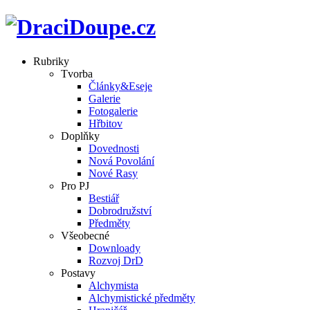
Rubriky
Tvorba
Články&Eseje
Galerie
Fotogalerie
Hřbitov
Doplňky
Dovednosti
Nová Povolání
Nové Rasy
Pro PJ
Bestiář
Dobrodružství
Předměty
Všeobecné
Downloady
Rozvoj DrD
Postavy
Alchymista
Alchymistické předměty