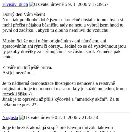
Elvisův_duch
9. 1. 2006 v 17:39:57
Dobrý den Vám všem!
No... tak po dlouhé době jsem se konečně dostal k tomu abych si
mohl přečíst nějakou básničku tady na netu a vybral jsem hned tu
první od začátku... abych tu dlouho nemluvil do vzduchu:
Musím říci že není ničím originálním - ani námětem, ani
zpracováním ani rými či obraty... Jediné co se dá vyzdvihnout jsou
ty jakoby dovětky za "rýmujícími" se částmi strof. Zejména pak
tento:
Z tváře mu trčí ještě břitva.
Asi jej neznám...
Je to nádherná demonstrace lhostejnosti nenucená a relativně
originální - to je ten moment masakru kdy je každému jedno, komu
rozsekli šišku:-).
Jinak je to opravdu až příliš kýčovité a "americky akční". Za tu
pěknou expresi 2*.
Nogusta
2. 1. 2006 v 21:32:14
Jo je to hezké, akorát já si spíš představuju mrtvolu takovou