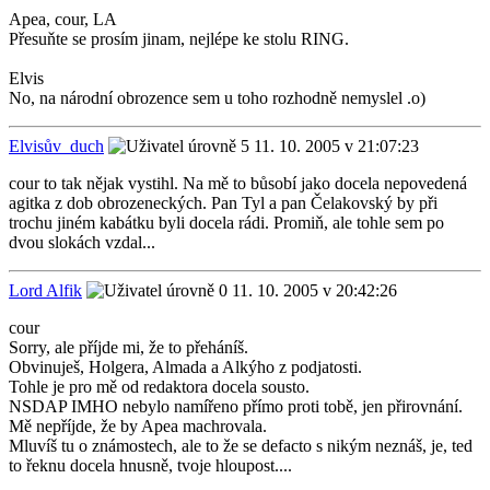
Apea, cour, LA
Přesuňte se prosím jinam, nejlépe ke stolu RING.
Elvis
No, na národní obrozence sem u toho rozhodně nemyslel .o)
Elvisův_duch
11. 10. 2005 v 21:07:23
cour to tak nějak vystihl. Na mě to bůsobí jako docela nepovedená
agitka z dob obrozeneckých. Pan Tyl a pan Čelakovský by při
trochu jiném kabátku byli docela rádi. Promiň, ale tohle sem po
dvou slokách vzdal...
Lord Alfik
11. 10. 2005 v 20:42:26
cour
Sorry, ale příjde mi, že to přeháníš.
Obvinuješ, Holgera, Almada a Alkýho z podjatosti.
Tohle je pro mě od redaktora docela sousto.
NSDAP IMHO nebylo namířeno přímo proti tobě, jen přirovnání.
Mě nepříjde, že by Apea machrovala.
Mluvíš tu o známostech, ale to že se defacto s nikým neznáš, je, ted
to řeknu docela hnusně, tvoje hloupost....