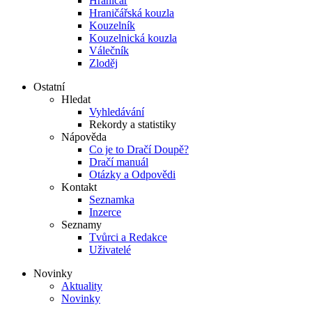
Hraničář
Hraničářská kouzla
Kouzelník
Kouzelnická kouzla
Válečník
Zloděj
Ostatní
Hledat
Vyhledávání
Rekordy a statistiky
Nápověda
Co je to Dračí Doupě?
Dračí manuál
Otázky a Odpovědi
Kontakt
Seznamka
Inzerce
Seznamy
Tvůrci a Redakce
Uživatelé
Novinky
Aktuality
Novinky