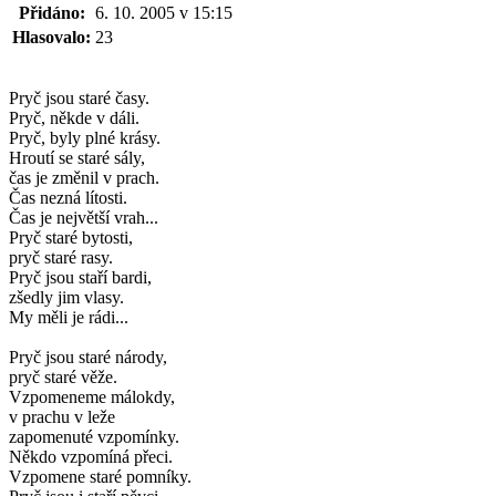
Přidáno:
6. 10. 2005 v 15:15
Hlasovalo:
23
Pryč jsou staré časy.
Pryč, někde v dáli.
Pryč, byly plné krásy.
Hroutí se staré sály,
čas je změnil v prach.
Čas nezná lítosti.
Čas je největší vrah...
Pryč staré bytosti,
pryč staré rasy.
Pryč jsou staří bardi,
zšedly jim vlasy.
My měli je rádi...
Pryč jsou staré národy,
pryč staré věže.
Vzpomeneme málokdy,
v prachu v leže
zapomenuté vzpomínky.
Někdo vzpomíná přeci.
Vzpomene staré pomníky.