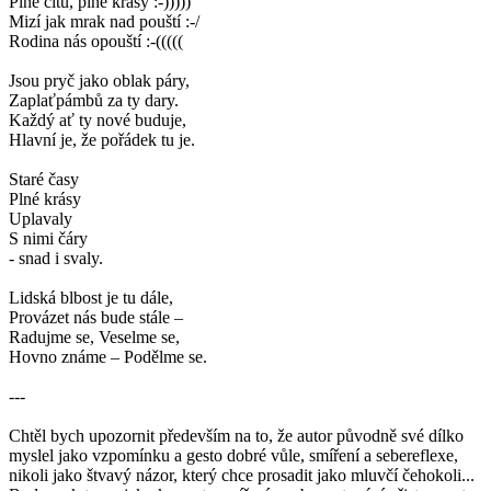
Plné citu, plné krásy :-)))))
Mizí jak mrak nad pouští :-/
Rodina nás opouští :-(((((
Jsou pryč jako oblak páry,
Zaplaťpámbů za ty dary.
Každý ať ty nové buduje,
Hlavní je, že pořádek tu je.
Staré časy
Plné krásy
Uplavaly
S nimi čáry
- snad i svaly.
Lidská blbost je tu dále,
Provázet nás bude stále –
Radujme se, Veselme se,
Hovno známe – Podělme se.
---
Chtěl bych upozornit především na to, že autor původně své dílko
myslel jako vzpomínku a gesto dobré vůle, smíření a sebereflexe,
nikoli jako štvavý názor, který chce prosadit jako mluvčí čehokoli...