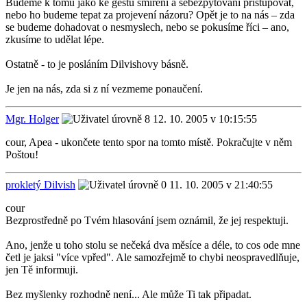
Budeme k tomu jako ke gestu smíření a sebezpytování přistupovat,
nebo ho budeme tepat za projevení názoru? Opět je to na nás – zda
se budeme dohadovat o nesmyslech, nebo se pokusíme říci – ano,
zkusíme to udělat lépe.
Ostatně - to je posláním Dilvishovy básně.
Je jen na nás, zda si z ní vezmeme ponaučení.
Mgr. Holger
12. 10. 2005 v 10:15:55
cour, Apea - ukončete tento spor na tomto místě. Pokračujte v něm
Poštou!
prokletý Dilvish
11. 10. 2005 v 21:40:55
cour
Bezprostředně po Tvém hlasování jsem oznámil, že jej respektuji.
Ano, jenže u toho stolu se nečeká dva měsíce a déle, to cos ode mne
četl je jaksi "více vpřed". Ale samozřejmě to chybi neospravedlňuje,
jen Tě informuji.
Bez myšlenky rozhodně není... Ale může Ti tak připadat.