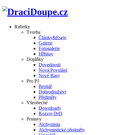
Rubriky
Tvorba
Články&Eseje
Galerie
Fotogalerie
Hřbitov
Doplňky
Dovednosti
Nová Povolání
Nové Rasy
Pro PJ
Bestiář
Dobrodružství
Předměty
Všeobecné
Downloady
Rozvoj DrD
Postavy
Alchymista
Alchymistické předměty