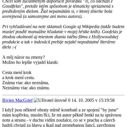
Chcel som zúčastneným doporučiť poviedku "Ti, co odchází z
Goodfelas", pretože istým spôsobom je tématicky spriaznená s
predloženým dielom. Žial nepamätám si, v ktorej zbierke bola
uverejnená (a samozrejme ani meno autora).
Pri vyhľadávaní na nete sklamali Google aj Wikipedia (takže budem
musieť použiť manuálne hľadanie v mojej hŕstke kníh). Goofelas je
zhodou okolností aj miestom diania istého filmu z Hollywoodskej
produkcie a tak v indexácii prebije nejaké nepodstatné literárne
dielo :-(
A môj názor na zmeny?
Možno ho lepšie vyjadrí klasik:
Cesta mení krok
a krok mení cestu.
Známa viac ako neznáma,
Neznámu viac ako známu.
Rivien MacGrief
14. 10. 2005 v 15:19:58
I když jsou některé obraty mírně kostrbaté a ze spojení "by jsme"
mám kopřivku, musím říci, že mi autor pěkně brnkl na tu správnou
notu a strunu - v duchu vidím zoufalce, co se v prachu a cárech
hadrů chytají za hlavu a lkají nad promrhanou šancí, zavrženou