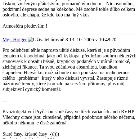
láskou, zničeným přátelstvím, promarněným dnem... Nic osobního,
podzimní deprese sedne na kdekoho. Mě osobně tohle dílko celkem
oslovilo, ale chápu, že kde kdo má jiný vkus.
Atmosféra především !
Mgr. Holger
13. 10. 2005 v 10:48:20
Pro odlehčení téhle naprosto ulítlé diskuse, která si je s původním
tématem tak podobná, jako oči kyklopa, předložím souhrn některých
stanovisek k obsahu básně, krypticky podaných v mírně ironické,
zlehčující říkance. Ta svou zdánlivou absurditou, banalitou,
šrapnelem Hlaváčku, možná bude moci poukázat na malichernost
celého „problému“, který v této diskusi vyvstal. Zastupuje různé
názorové trendy, které jsou zde na servšeru přítomny, plus můj
subjektivní cynický komentář.
---
Kvaziobjektivní Pryč jsou staré časy ve třech variacích aneb RVHP
Všechny citace jsou zkreslené, případná podobnost něčeho něčemu,
někoho někomu je čistě záměrná.
Staré časy, krásné časy :-)))))