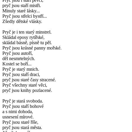
Pryč jsou i staří pěvci,
pryč jsou staří mistři.
Minuly staré lásky...
Pryč jsou střelci bystří...
Zšedly dětské vlásky.
Pryč je i ten starý minstrel.
Skládal eposy rytířské,
skládal básně, písně tu pěl.
Pryč jsou krásné panny mořské.
Pryč jsou autoří,
děl nesmrtelných.
Kostel se boří...
Pryč je starý mnich.
Pryč jsou staří draci,
pryč jsou staré časy stracené.
Pryč všechny staré věci,
pryč jsou knihy pozlacené.
Pryč je stará svoboda.
Pryč jsou staří bohové
a s nimi dohoda,
usnesení mírové.
Pryč jsou staré říše,
pryč jsou stará města.