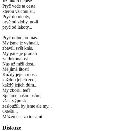
Již nikdo nepíše...
Pryč vede ta cesta,
kterou všichni šli.
Pryč do nicoty,
pryč od zloby, ne-li
pryč od lakoty...
Pryč odtud, od nás.
My jsme je vyhnali,
zbavili svět krás.
My jsme je prodali
za dokonalost...
Nás už měli dost...
Mě jímá lítost!
Každý jejich most,
každou jejich zeď,
každý jejich dům...
My zbořili teď!
Spíláme našim psům,
však výprask
zasloužili by jsme ale my...
Odešli...
Můžeme si za to sami!
Diskuze