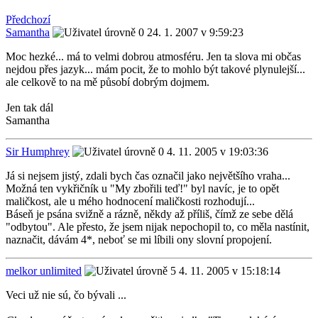
Předchozí
Samantha
24. 1. 2007 v 9:59:23
Moc hezké... má to velmi dobrou atmosféru. Jen ta slova mi občas
nejdou přes jazyk... mám pocit, že to mohlo být takové plynulejší...
ale celkově to na mě působí dobrým dojmem.
Jen tak dál
Samantha
Sir Humphrey
4. 11. 2005 v 19:03:36
Já si nejsem jistý, zdali bych čas označil jako největšího vraha...
Možná ten vykřičník u "My zbořili teď!" byl navíc, je to opět
maličkost, ale u mého hodnocení maličkosti rozhodují...
Báseň je psána svižně a rázně, někdy až příliš, čímž ze sebe dělá
"odbytou". Ale přesto, že jsem nijak nepochopil to, co měla nastínit,
naznačit, dávám 4*, neboť se mi líbili ony slovní propojení.
melkor unlimited
4. 11. 2005 v 15:18:14
Veci už nie sú, čo bývali ...