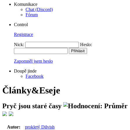
Komunikace
Chat (Discord)
Fórum
Control
Registrace
Nick:
Heslo:
Zapomněl jsem heslo
Doupě jinde
Facebook
Články&Eseje
Pryč jsou staré časy
Autor:
prokletý Dilvish