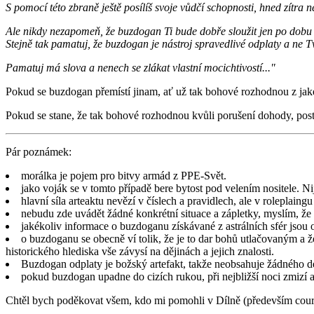
S pomocí této zbraně ještě posílíš svoje vůdčí schopnosti, hned zítra 
Ale nikdy nezapomeň, že buzdogan Ti bude dobře sloužit jen po dobu 
Stejně tak pamatuj, že buzdogan je nástroj spravedlivé odplaty a ne Tv
Pamatuj má slova a nenech se zlákat vlastní mocichtivostí..."
Pokud se buzdogan přemístí jinam, ať už tak bohové rozhodnou z jak
Pokud se stane, že tak bohové rozhodnou kvůli porušení dohody, pos
Pár poznámek:
morálka je pojem pro bitvy armád z PPE-Svět.
jako voják se v tomto případě bere bytost pod velením nositele. Nij
hlavní síla arteaktu nevězí v číslech a pravidlech, ale v roleplaingu
nebudu zde uvádět žádné konkrétní situace a zápletky, myslím, že 
jakékoliv informace o buzdoganu získávané z astrálních sfér jsou
o buzdoganu se obecně ví tolik, že je to dar bohů utlačovaným a ž
historického hlediska vše závysí na dějinách a jejich znalosti.
Buzdogan odplaty je božský artefakt, takže neobsahuje žádného dé
pokud buzdogan upadne do cizích rukou, při nejbližší noci zmizí 
Chtěl bych poděkovat všem, kdo mi pomohli v Dílně (především cour