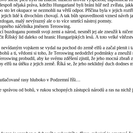
 alespoň nějaká práva, kdežto Hungariané byli bráni hůř než zvířata, jak
o sto let okupace se nezmohli na větší odpor. Příčina byla v jejich roz
 jejich lidé k divochům chovají. A tak bůh spravedlnosti vznesl návrh jak 
dogan, malý nevýrazný ale o to více smrtící nástroj pomsty.
chopného náčelníka jménem Teroswing.
cí buzdoganu pomstít svoji zemi a národ, nesměl jej ale zneužít k niče
čit Říšský lid daleko od hranic Hungarijských lesů. A toto velké vítěz
vým nevídaným vojskem se vydal na pochod do země elfů a začal plenit i
ohů a ti, vědomi si toho, že Teroswing nedodržel podmínky a zneužil mo
e Teroswing probudil, aby ke svému zděšení zjistil, že jeho mocná zbraň
 elfů na útěku z jejich země. Říká se, že jeho neklidný duch dodnes mus
né utlačované rasy hluboko v Podzemní říši…
e správou od bohů, v rukou schopných zástupců národů a ras na nichž 