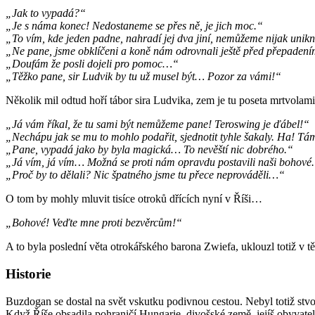
„Jak to vypadá?“
„Je s náma konec! Nedostaneme se přes ně, je jich moc.“
„To vím, kde jeden padne, nahradí jej dva jiní, nemůžeme nijak unik
„Ne pane, jsme obklíčeni a koně nám odrovnali ještě před přepadení
„Doufám že posli dojeli pro pomoc…“
„Těžko pane, sir Ludvik by tu už musel být… Pozor za vámi!“
Několik mil odtud hoří tábor sira Ludvika, zem je tu poseta mrtvolami.
„Já vám říkal, že tu sami být nemůžeme pane! Teroswing je ďábel!“
„Nechápu jak se mu to mohlo podařit, sjednotit tyhle šakaly. Ha! Tám
„Pane, vypadá jako by byla magická… To nevěští nic dobrého.“
„Já vím, já vím… Možná se proti nám opravdu postavili naši bohové
„Proč by to dělali? Nic špatného jsme tu přece neprováděli…“
O tom by mohly mluvit tisíce otroků dřících nyní v Říši…
„Bohové! Veďte mne proti bezvěrcům!“
A to byla poslední věta otrokářského barona Zwiefa, uklouzl totiž v 
Historie
Buzdogan se dostal na svět vskutku podivnou cestou. Nebyl totiž stvo
Když Říše obsadila pohraničí Hungarie, divošské země, jejíš obyvatel