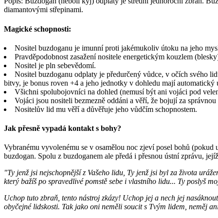
Popis: Buzdogan (neboli kyj) odplaty je střední jednoroční zbraň. B
diamantovými střepinami.
Magické schopnosti:
Nositel buzdoganu je imunní proti jakémukoliv útoku na jeho mys
Pravděpodobnost zasažení nositele energetickým kouzlem (blesky) 
Nositel je pln sebevědomí.
Nositel buzdoganu odplaty je předurčený vůdce, v očích svého lid
bitvy, je bonus roven +4 a jeho jednotky v dohledu mají automatický
Všichni spolubojovníci na dohled (nemusí být ani vojáci pod vele
Vojáci jsou nositeli bezmezně oddáni a věří, že bojují za správnou
Nositelův lid mu věří a důvěřuje jeho vůdčím schopnostem.
Jak přesně vypadá kontakt s bohy?
Vybranému vyvolenému se v osamělou noc zjeví posel bohů (pokud už 
buzdogan. Spolu z buzdoganem ale předá i přesnou ústní zprávu, jejíž 
"Ty jenž jsi nejschopnější z Vašeho lidu, Ty jenž jsi byl za života urá
který bažíš po spravedlivé pomstě sebe i vlastního lidu... Ty poslyš mo
Uchop tuto zbraň, tento nástroj zkázy! Uchop jej a nech jej nasáknou
obyčejné lidskosti. Tak jako oni neměli soucit s Tvým lidem, neměj ani