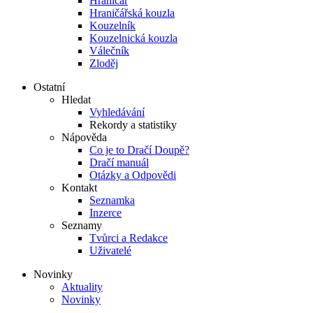
Hraničář
Hraničářská kouzla
Kouzelník
Kouzelnická kouzla
Válečník
Zloděj
Ostatní
Hledat
Vyhledávání
Rekordy a statistiky
Nápověda
Co je to Dračí Doupě?
Dračí manuál
Otázky a Odpovědi
Kontakt
Seznamka
Inzerce
Seznamy
Tvůrci a Redakce
Uživatelé
Novinky
Aktuality
Novinky