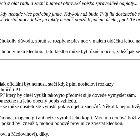
nech svolat radu a začni budovat obrovské vojsko spravedlivé odplaty...
kdy nebude více potřebný jinde. Kdykoliv až bude Tvůj lid dostatečně
é vlastní moci, takže jej nikdy nesmíš použít k jinému účelu, jinak Tě o
éhokoliv důvodu, zbraň se rozplyne přes noc v malém obláčku lehce na
tihnou viníka kledbou. Tato kledba může být různě mocná, záleží jak s
ak oficiální být nemusí, stačí když plní nositelovi rozkazy.
 hráčů i PJ.
PJ který by chtěl využít takovýto předmět si je dovede vymyslet sám.
 omezené na jeho obecný popis vzhledu.
e se může nositeli zle vymstít pokus o jeho zneužití. Několik nejhorliv
mona, magenergii ani nelze vyrobit jeho kopii. Moc mu dodává boží vůl
a pokud byl zneužit, mohou bohové provinilce ztrestat kledbou.
ovi a Medovinovi), díky.