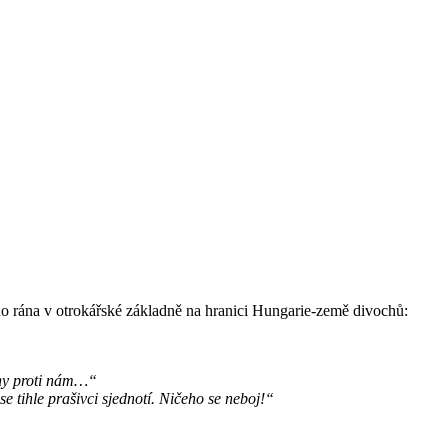
o rána v otrokářské základně na hranici Hungarie-země divochů:
hny proti nám…“
se tihle prašivci sjednotí. Ničeho se neboj!“