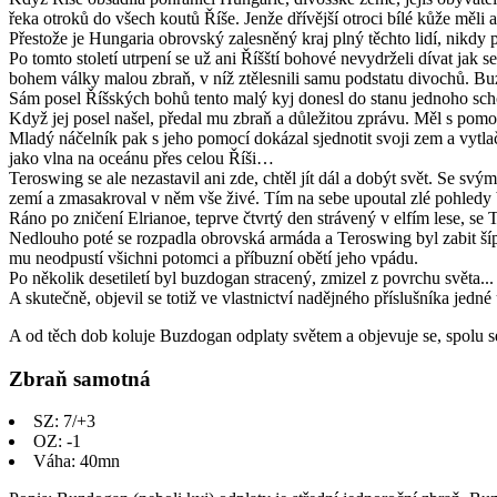
řeka otroků do všech koutů Říše. Jenže dřívější otroci bílé kůže měli
Přestože je Hungaria obrovský zalesněný kraj plný těchto lidí, nikdy p
Po tomto století utrpení se už ani Říšští bohové nevydrželi dívat jak se
bohem války malou zbraň, v níž ztělesnili samu podstatu divochů. Buz
Sám posel Říšských bohů tento malý kyj donesl do stanu jednoho s
Když jej posel našel, předal mu zbraň a důležitou zprávu. Měl s pomo
Mladý náčelník pak s jeho pomocí dokázal sjednotit svoji zem a vytla
jako vlna na oceánu přes celou Říši…
Teroswing se ale nezastavil ani zde, chtěl jít dál a dobýt svět. Se s
zemí a zmasakroval v něm vše živé. Tím na sebe upoutal zlé pohledy b
Ráno po zničení Elrianoe, teprve čtvrtý den strávený v elfím lese, s
Nedlouho poté se rozpadla obrovská armáda a Teroswing byl zabit šípy
mu neodpustí všichni potomci a příbuzní obětí jeho vpádu.
Po několik desetiletí byl buzdogan stracený, zmizel z povrchu světa...
A skutečně, objevil se totiž ve vlastnictví nadějného příslušníka jed
A od těch dob koluje Buzdogan odplaty světem a objevuje se, spolu s
Zbraň samotná
SZ: 7/+3
OZ: -1
Váha: 40mn