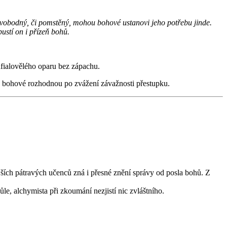
 svobodný, či pomstěný, mohou bohové ustanovi jeho potřebu jinde.
pustí on i přízeň bohů.
fialovělého oparu bez zápachu.
e bohové rozhodnou po zvážení závažnosti přestupku.
ějších pátravých učenců zná i přesné znění správy od posla bohů. Z
e, alchymista při zkoumání nezjistí nic zvláštního.