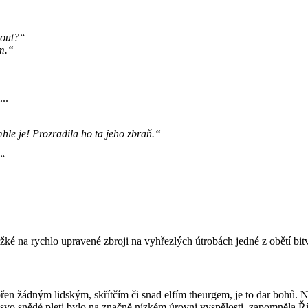
nout?“
m.“
..
hle je! Prozradila ho ta jeho zbraň.“
.“
těžké na rychlo upravené zbroji na vyhřezlých útrobách jedné z obětí 
řen žádným lidským, skřítčím či snad elfím theurgem, je to dar bohů. N
svo snědé pleti bylo na značně nízkém úrovni vyspělosti, zapomněla Říš