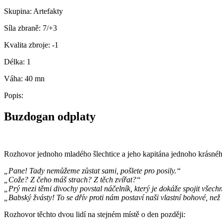
Skupina:
Artefakty
Síla zbraně:
7/+3
Kvalita zbroje:
-1
Délka:
1
Váha:
40 mn
Popis:
Buzdogan odplaty
Rozhovor jednoho mladého šlechtice a jeho kapitána jednoho krásnéh
„Pane! Tady nemůžeme zůstat sami, pošlete pro posily.“
„Cože? Z čeho máš strach? Z těch zvířat?“
„Prý mezi těmi divochy povstal náčelník, který je dokáže spojit všec
„Babský žvásty! To se dřív proti nám postaví naši vlastní bohové, než 
Rozhovor těchto dvou lidí na stejném místě o den později: