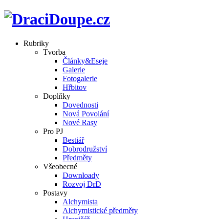
Rubriky
Tvorba
Články&Eseje
Galerie
Fotogalerie
Hřbitov
Doplňky
Dovednosti
Nová Povolání
Nové Rasy
Pro PJ
Bestiář
Dobrodružství
Předměty
Všeobecné
Downloady
Rozvoj DrD
Postavy
Alchymista
Alchymistické předměty