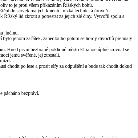
koliv to je proti všem přikázáním Říšských bohů.
tříštění do stovek malých kmenů i nízká technická úroveň.
Říšský lid zkrotit a potrestat za jejich zlé činy. Vytvořil spolu s
mu jinému.
ství bylo jenom začátek, zanedlouho potom se hordy divochů přehnaly
 tam. Hned první bezbrané poklidné město Elrianoe úplně srovnal se
ci jemu svěřené, jej ztrestali.
 zmizela…
í chodit po lese a prosit elfy za odpuštění a bude tak chodit dokud
je pácháno bezpráví.