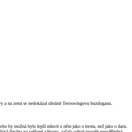
bitvy a na zemi se nedokázal ubránit Teroswingovu buzdoganu.
ebo by možná bylo lepší mluvit o něm jako o trestu, než jako o daru.
ská šlechta na veškeré zábrany, začala odtud proudit neuvěřitelná