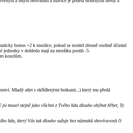
rveným a bílým hedvábím a hlavice je poseta stříbrnými hřeby a
maticky bonus +2 k morálce, pokud se nositel zbraně osobně účastní
é jednotky v dohledu mají na morálku postih -5.
kým kouzlům.
ví. Mladý atlet s okřídlenými botkami...) který mu předá
ý jsi musel stejně jako všichni z Tvého lidu dlouho ohýbat hřbet, Ty
ího lidu, který Vás tak dlouho sužuje bez náznaků shovívavosti či