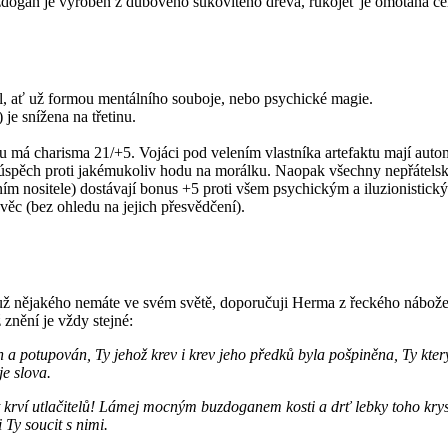
uzdogan je vyroben z dubového sukovitého dřeva, rukojeť je omotaná če
l, ať už formou mentálního souboje, nebo psychické magie.
je snížena na třetinu.
u má charisma 21/+5. Vojáci pod velením vlastníka artefaktu mají auto
 úspěch proti jakémukoliv hodu na morálku. Naopak všechny nepřátelsk
ním nositele) dostávají bonus +5 proti všem psychickým a iluzionistic
 věc (bez ohledu na jejich přesvědčení).
nějakého nemáte ve svém světě, doporučuji Herma z řeckého náboženst
znění je vždy stejné:
žen a potupován, Ty jehož krev i krev jeho předků byla pošpiněna, Ty kter
je slova.
t krví utlačitelů! Lámej mocným buzdoganem kosti a drť lebky toho krys
 Ty soucit s nimi.