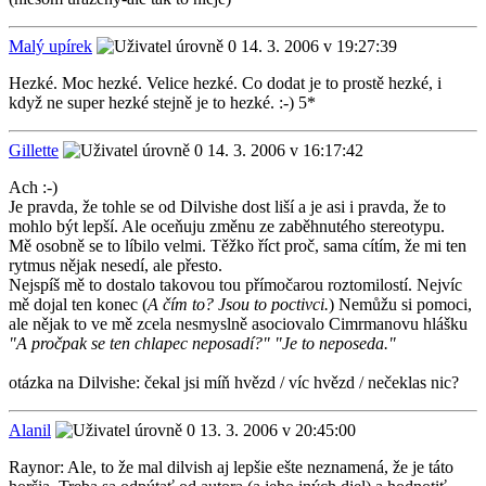
Malý upírek
14. 3. 2006 v 19:27:39
Hezké. Moc hezké. Velice hezké. Co dodat je to prostě hezké, i
když ne super hezké stejně je to hezké. :-) 5*
Gillette
14. 3. 2006 v 16:17:42
Ach :-)
Je pravda, že tohle se od Dilvishe dost liší a je asi i pravda, že to
mohlo být lepší. Ale oceňuju změnu ze zaběhnutého stereotypu.
Mě osobně se to líbilo velmi. Těžko říct proč, sama cítím, že mi ten
rytmus nějak nesedí, ale přesto.
Nejspíš mě to dostalo takovou tou přímočarou roztomilostí. Nejvíc
mě dojal ten konec (
A čím to? Jsou to poctivci.
) Nemůžu si pomoci,
ale nějak to ve mě zcela nesmyslně asociovalo Cimrmanovu hlášku
"A pročpak se ten chlapec neposadí?" "Je to neposeda."
otázka na Dilvishe: čekal jsi míň hvězd / víc hvězd / nečeklas nic?
Alanil
13. 3. 2006 v 20:45:00
Raynor: Ale, to že mal dilvish aj lepšie ešte neznamená, že je táto