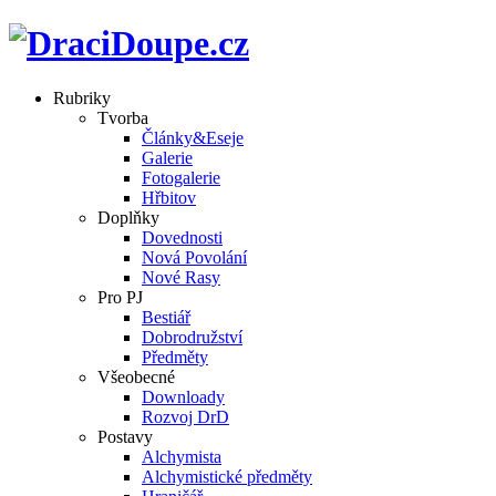
Rubriky
Tvorba
Články&Eseje
Galerie
Fotogalerie
Hřbitov
Doplňky
Dovednosti
Nová Povolání
Nové Rasy
Pro PJ
Bestiář
Dobrodružství
Předměty
Všeobecné
Downloady
Rozvoj DrD
Postavy
Alchymista
Alchymistické předměty