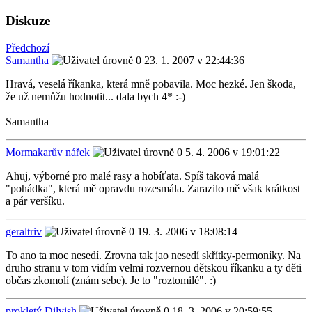
Diskuze
Předchozí
Samantha
23. 1. 2007 v 22:44:36
Hravá, veselá říkanka, která mně pobavila. Moc hezké. Jen škoda,
že už nemůžu hodnotit... dala bych 4* :-)
Samantha
Mormakarův nářek
5. 4. 2006 v 19:01:22
Ahuj, výborné pro malé rasy a hobíťata. Spíš taková malá
"pohádka", která mě opravdu rozesmála. Zarazilo mě však krátkost
a pár veršíku.
geraltriv
19. 3. 2006 v 18:08:14
To ano ta moc nesedí. Zrovna tak jao nesedí skřítky-permoníky. Na
druho stranu v tom vidím velmi rozvernou dětskou říkanku a ty děti
občas zkomolí (znám sebe). Je to "roztomilé". :)
prokletý Dilvish
18. 3. 2006 v 20:59:55