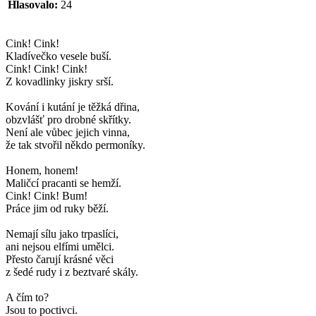
Hlasovalo:
24
Cink! Cink!
Kladívečko vesele buší.
Cink! Cink! Cink!
Z kovadlinky jiskry srší.
Kování i kutání je těžká dřina,
obzvlášť pro drobné skřítky.
Není ale vůbec jejich vinna,
že tak stvořil někdo permoníky.
Honem, honem!
Maličcí pracanti se hemží.
Cink! Cink! Bum!
Práce jim od ruky běží.
Nemají sílu jako trpaslíci,
ani nejsou elfími umělci.
Přesto čarují krásné věci
z šedé rudy i z beztvaré skály.
A čím to?
Jsou to poctivci.