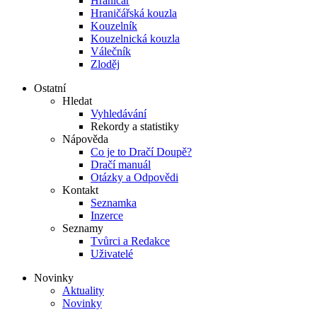
Hraničář
Hraničářská kouzla
Kouzelník
Kouzelnická kouzla
Válečník
Zloděj
Ostatní
Hledat
Vyhledávání
Rekordy a statistiky
Nápověda
Co je to Dračí Doupě?
Dračí manuál
Otázky a Odpovědi
Kontakt
Seznamka
Inzerce
Seznamy
Tvůrci a Redakce
Uživatelé
Novinky
Aktuality
Novinky