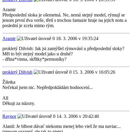
Aramir
Předposlední sloka je ošemetná. Ne, nemá stejný model, rýmují se
jenom první dva verše, třetí s trochou fantazie hraje na jejich notu a
poslední je zcela mimo rým.
Aramir
18. 3. 2006 v 19:35:24
prokletý Dilvish: Jak jsi zamýšlel rýmování u předposlední sloky?
Měl to být stejný model jako u druhé?
- dřina*vinna, skřítky*permoníky?
prokletý Dilvish
15. 3. 2006 v 16:05:26
Žiletka
Nečekal jsem nic. Nepředpokládám hodnocení...
All
Děkuji za názory.
Raynor
14. 3. 2006 v 20:42:40
Alanil: Je blbost dávať niekomu menej lebo vieš že ma naviac...
(niesom urazený-ale tak to nieje)