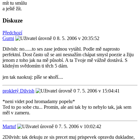
mít tu smůlu
a ještě žít.
Diskuze
Předchozí
Gurni
8. 5. 2006 v 20:35:52
Dilvish: no......to ses zase jednou vytáhl. Podle mě naprosto
perfektní. Dost často už se ani nesnažím chápat smysl poezie a žiju
jenom z toho jak na mě působí. A ta Tvoje mě vážně dostává. S
klidným svědomím ti těch 5 dám.
jen tak naokraj: píše se
s
hoří....
prokletý Dilvish
7. 5. 2006 v 15:04:41
*neni videt pod hromadamy popelu*
Ted to po sobe ctu... Promin, ale ani tak by to nebylo tak, jak sem
měl v zameru.
Martuf
7. 5. 2006 v 10:02:42
2Dilvish: tak dekuju ze sis precet muj prispevek opravdu dukladne,