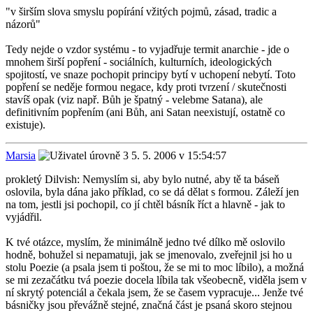
"v širším slova smyslu popírání vžitých pojmů, zásad, tradic a
názorů"
Tedy nejde o vzdor systému - to vyjadřuje termit anarchie - jde o
mnohem širší popření - sociálních, kulturních, ideologických
spojitostí, ve snaze pochopit principy bytí v uchopení nebytí. Toto
popření se neděje formou negace, kdy proti tvrzení / skutečnosti
stavíš opak (viz např. Bůh je špatný - velebme Satana), ale
definitivním popřením (ani Bůh, ani Satan neexistují, ostatně co
existuje).
Marsia
5. 5. 2006 v 15:54:57
prokletý Dilvish: Nemyslím si, aby bylo nutné, aby tě ta báseň
oslovila, byla dána jako příklad, co se dá dělat s formou. Záleží jen
na tom, jestli jsi pochopil, co jí chtěl básník říct a hlavně - jak to
vyjádřil.
K tvé otázce, myslím, že minimálně jedno tvé dílko mě oslovilo
hodně, bohužel si nepamatuji, jak se jmenovalo, zveřejnil jsi ho u
stolu Poezie (a psala jsem ti poštou, že se mi to moc líbilo), a možná
se mi zezačátku tvá poezie docela líbila tak všeobecně, viděla jsem v
ní skrytý potenciál a čekala jsem, že se časem vypracuje... Jenže tvé
básničky jsou převážně stejné, značná část je psaná skoro stejnou