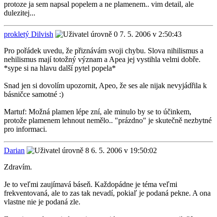
protoze ja sem napsal popelem a ne plamenem.. vim detail, ale
dulezitej...
prokletý Dilvish
7. 5. 2006 v 2:50:43
Pro pořádek uvedu, že přiznávám svoji chybu. Slova nihilismus a
nehilismus mají totožný význam a Apea jej vystihla velmi dobře.
*sype si na hlavu další pytel popela*
Snad jen si dovolím upozornit, Apeo, že ses ale nijak nevyjádřila k
básničce samotné :)
Martuf: Možná plamen lépe zní, ale minulo by se to účinkem,
protože plamenem lehnout nemělo.. "prázdno" je skutečně nezbytné
pro informaci.
Darian
6. 5. 2006 v 19:50:02
Zdravím.
Je to veľmi zaujímavá báseň. Každopádne je téma veľmi
frekventovaná, ale to zas tak nevadí, pokiaľ je podaná pekne. A ona
vlastne nie je podaná zle.