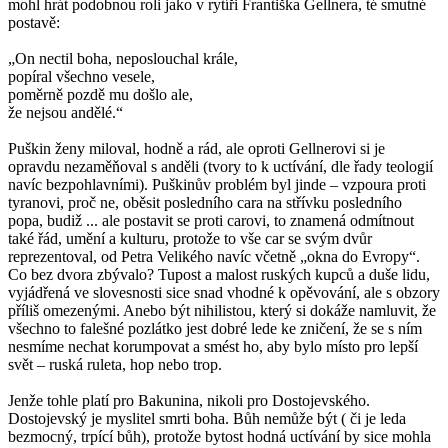
mohl hrát podobnou roli jako v rytíři Františka Gellnera, té smutné
postavě:
„On nectil boha, neposlouchal krále,
popíral všechno vesele,
poměrně pozdě mu došlo ale,
že nejsou andělé.“
Puškin ženy miloval, hodně a rád, ale oproti Gellnerovi si je
opravdu nezaměňoval s anděli (tvory to k uctívání, dle řady teologií
navíc bezpohlavními). Puškinův problém byl jinde – vzpoura proti
tyranovi, proč ne, oběsit posledního cara na střívku posledního
popa, budiž ... ale postavit se proti carovi, to znamená odmítnout
také řád, umění a kulturu, protože to vše car se svým dvůr
reprezentoval, od Petra Velikého navíc včetně „okna do Evropy“.
Co bez dvora zbývalo? Tupost a malost ruských kupců a duše lidu,
vyjádřená ve slovesnosti sice snad vhodné k opěvování, ale s obzory
příliš omezenými. Anebo být nihilistou, který si dokáže namluvit, že
všechno to falešné pozlátko jest dobré lede ke zničení, že se s ním
nesmíme nechat korumpovat a smést ho, aby bylo místo pro lepší
svět – ruská ruleta, hop nebo trop.
Jenže tohle platí pro Bakunina, nikoli pro Dostojevského.
Dostojevský je myslitel smrti boha. Bůh nemůže být ( či je leda
bezmocný, trpící bůh), protože bytost hodná uctívání by sice mohla