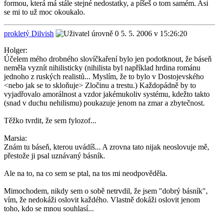
formou, která má stále stejné nedostatky, a píšeš o tom samém. Asi
se mi to už moc okoukalo.
prokletý Dilvish
5. 5. 2006 v 15:26:20
Holger:
Účelem mého drobného slovíčkaření bylo jen podotknout, že báseň
neměla vyznít nihilisticky (nihilista byl například hrdina románu
jednoho z ruských realistů... Myslím, že to bylo v Dostojevského
<nebo jak se to skloňuje> Zločinu a trestu.) Každopádně by to
vyjadřovalo amorálnost a vzdor jakémukoliv systému, kdežto takto
(snad v duchu nehilismu) poukazuje jenom na zmar a zbytečnost.
Těžko tvrdit, že sem fylozof...
Marsia:
Znám tu báseň, kterou uvádíš... A zrovna tato nijak neoslovuje mě,
přestože ji psal uznávaný básník.
Ale na to, na co sem se ptal, na tos mi neodpověděla.
Mimochodem, nikdy sem o sobě netrvdil, že jsem "dobrý básník",
vím, že nedokáži oslovit každého. Vlastně dokáži oslovit jenom
toho, kdo se mnou souhlasí...