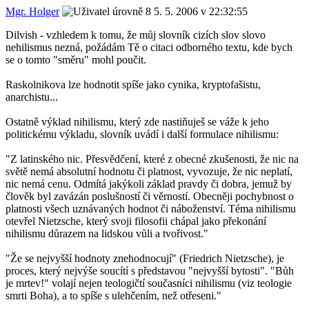
Mgr. Holger
5. 5. 2006 v 22:32:55
Dilvish - vzhledem k tomu, že můj slovník cizích slov slovo
nehilismus nezná, požádám Tě o citaci odborného textu, kde bych
se o tomto "směru" mohl poučit.
Raskolnikova lze hodnotit spíše jako cynika, kryptofašistu,
anarchistu...
Ostatně výklad nihilismu, který zde nastiňuješ se váže k jeho
politickému výkladu, slovník uvádí i další formulace nihilismu:
"Z latinského nic. Přesvědčení, které z obecné zkušenosti, že nic na
světě nemá absolutní hodnotu či platnost, vyvozuje, že nic neplatí,
nic nemá cenu. Odmítá jakýkoli základ pravdy či dobra, jemuž by
člověk byl zavázán poslušností či věrností. Obecněji pochybnost o
platnosti všech uznávaných hodnot či náboženství. Téma nihilismu
otevřel Nietzsche, který svoji filosofii chápal jako překonání
nihilismu důrazem na lidskou vůli a tvořivost."
"Že se nejvyšší hodnoty znehodnocují" (Friedrich Nietzsche), je
proces, který nejvýše soucítí s představou "nejvyšší bytosti". "Bůh
je mrtev!" volají nejen teologičtí současníci nihilismu (viz teologie
smrti Boha), a to spíše s ulehčením, než otřeseni."