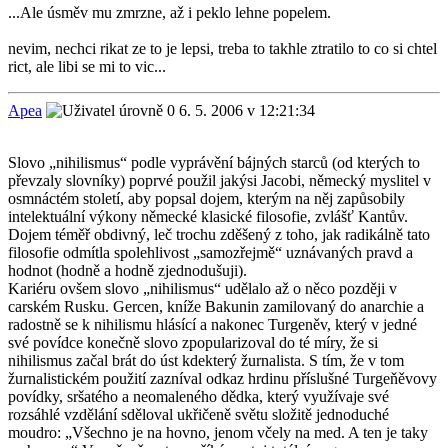
...Ale úsměv mu zmrzne, až i peklo lehne popelem.
nevim, nechci rikat ze to je lepsi, treba to takhle ztratilo to co si chtel
rict, ale libi se mi to vic...
Apea
6. 5. 2006 v 12:21:34
Slovo „nihilismus“ podle vyprávění bájných starců (od kterých to
převzaly slovníky) poprvé použil jakýsi Jacobi, německý myslitel v
osmnáctém století, aby popsal dojem, kterým na něj zapůsobily
intelektuální výkony německé klasické filosofie, zvlášť Kantův.
Dojem téměř obdivný, leč trochu zděšený z toho, jak radikálně tato
filosofie odmítla spolehlivost „samozřejmě“ uznávaných pravd a
hodnot (hodně a hodně zjednodušuji).
Kariéru ovšem slovo „nihilismus“ udělalo až o něco později v
carském Rusku. Gercen, kníže Bakunin zamilovaný do anarchie a
radostně se k nihilismu hlásící a nakonec Turgeněv, který v jedné
své povídce konečně slovo zpopularizoval do té míry, že si
nihilismus začal brát do úst kdekterý žurnalista. S tím, že v tom
žurnalistickém použití zazníval odkaz hrdinu příslušné Turgeňěvovy
povídky, sršatého a neomaleného dědka, který využívaje své
rozsáhlé vzdělání sděloval ukřičeně světu složitě jednoduché
moudro: „Všechno je na hovno, jenom včely na med. A ten je taky