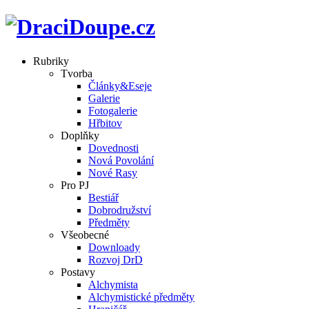
Rubriky
Tvorba
Články&Eseje
Galerie
Fotogalerie
Hřbitov
Doplňky
Dovednosti
Nová Povolání
Nové Rasy
Pro PJ
Bestiář
Dobrodružství
Předměty
Všeobecné
Downloady
Rozvoj DrD
Postavy
Alchymista
Alchymistické předměty