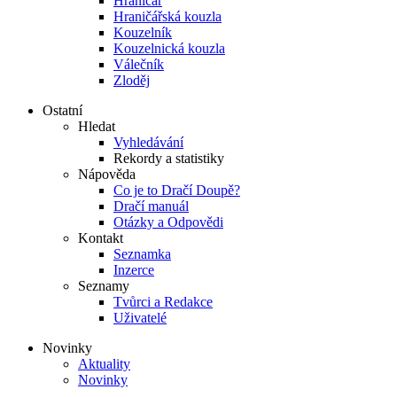
Hraničář
Hraničářská kouzla
Kouzelník
Kouzelnická kouzla
Válečník
Zloděj
Ostatní
Hledat
Vyhledávání
Rekordy a statistiky
Nápověda
Co je to Dračí Doupě?
Dračí manuál
Otázky a Odpovědi
Kontakt
Seznamka
Inzerce
Seznamy
Tvůrci a Redakce
Uživatelé
Novinky
Aktuality
Novinky