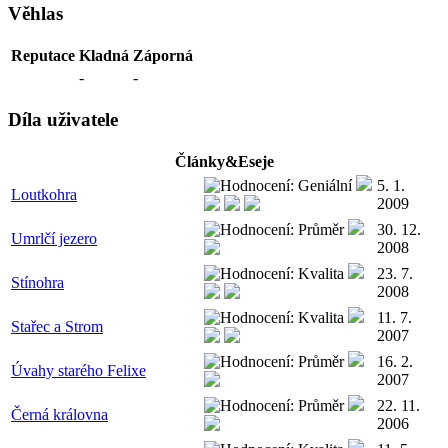
Věhlas
Reputace
Kladná
Záporná
-
-
Díla uživatele
Články&Eseje
5. 1.
Loutkohra
2009
30. 12.
Umrlčí jezero
2008
23. 7.
Stínohra
2008
11. 7.
Stařec a Strom
2007
16. 2.
Úvahy starého Felixe
2007
22. 11.
Černá královna
2006