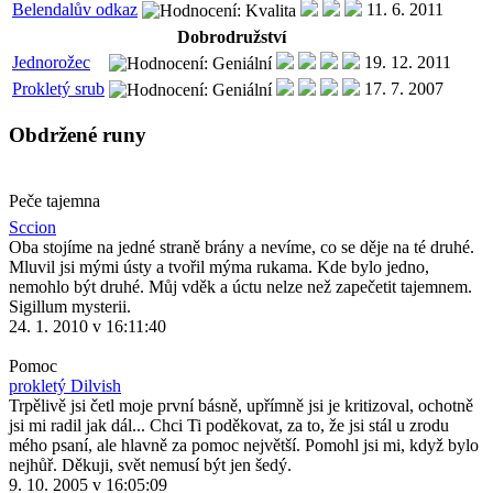
Belendalův odkaz
11. 6. 2011
Dobrodružství
Jednorožec
19. 12. 2011
Prokletý srub
17. 7. 2007
Obdržené runy
Peče tajemna
Sccion
Oba stojíme na jedné straně brány a nevíme, co se děje na té druhé.
Mluvil jsi mými ústy a tvořil mýma rukama. Kde bylo jedno,
nemohlo být druhé. Můj vděk a úctu nelze než zapečetit tajemnem.
Sigillum mysterii.
24. 1. 2010 v 16:11:40
Pomoc
prokletý Dilvish
Trpělivě jsi četl moje první básně, upřímně jsi je kritizoval, ochotně
jsi mi radil jak dál... Chci Ti poděkovat, za to, že jsi stál u zrodu
mého psaní, ale hlavně za pomoc největší. Pomohl jsi mi, když bylo
nejhůř. Děkuji, svět nemusí být jen šedý.
9. 10. 2005 v 16:05:09