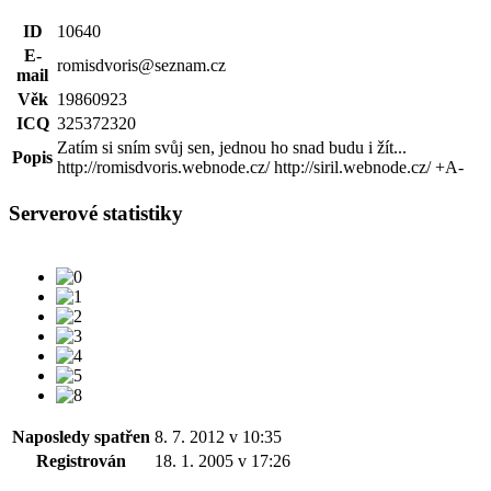
ID
10640
E-
romisdvoris@seznam.cz
mail
Věk
19860923
ICQ
325372320
Zatím si sním svůj sen, jednou ho snad budu i žít...
Popis
http://romisdvoris.webnode.cz/ http://siril.webnode.cz/ +A-
Serverové statistiky
Naposledy spatřen
8. 7. 2012 v 10:35
Registrován
18. 1. 2005 v 17:26