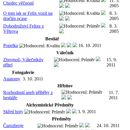
11. 5.
Chodec věčností
2005
O tom jak se Felix vozil na
8. 3.
dračím ocase
2005
Dobodružství Felixe z
8. 3.
Větrova
2005
Bestiář
Popelka
16. 10. 2011
Válečník
Zbrojnoš- Válečníkův
15. 9.
přítel
2011
Fotogalerie
Anatomy
3. 10. 2011
Hřbitov
Rozhodnutí aneb příběhy z
11. 7.
bestiáře
2011
Alchymistické Předměty
Skřetí boty
3. 9. 2011
Předměty
Čarozbroje
24. 10. 2011