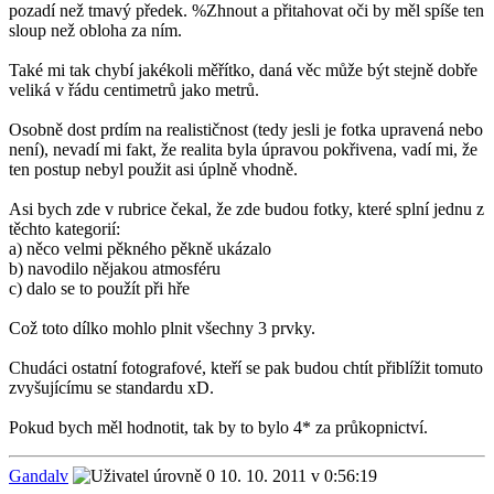
pozadí než tmavý předek. %Zhnout a přitahovat oči by měl spíše ten
sloup než obloha za ním.
Také mi tak chybí jakékoli měřítko, daná věc může být stejně dobře
veliká v řádu centimetrů jako metrů.
Osobně dost prdím na realističnost (tedy jesli je fotka upravená nebo
není), nevadí mi fakt, že realita byla úpravou pokřivena, vadí mi, že
ten postup nebyl použit asi úplně vhodně.
Asi bych zde v rubrice čekal, že zde budou fotky, které splní jednu z
těchto kategorií:
a) něco velmi pěkného pěkně ukázalo
b) navodilo nějakou atmosféru
c) dalo se to použít při hře
Což toto dílko mohlo plnit všechny 3 prvky.
Chudáci ostatní fotografové, kteří se pak budou chtít přiblížit tomuto
zvyšujícímu se standardu xD.
Pokud bych měl hodnotit, tak by to bylo 4* za průkopnictví.
Gandalv
10. 10. 2011 v 0:56:19