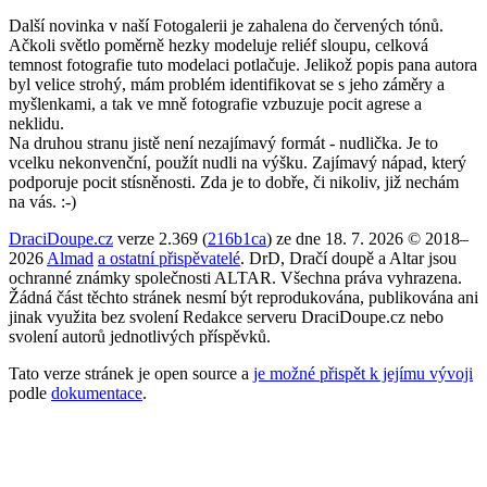
Další novinka v naší Fotogalerii je zahalena do červených tónů.
Ačkoli světlo poměrně hezky modeluje reliéf sloupu, celková
temnost fotografie tuto modelaci potlačuje. Jelikož popis pana autora
byl velice strohý, mám problém identifikovat se s jeho záměry a
myšlenkami, a tak ve mně fotografie vzbuzuje pocit agrese a
neklidu.
Na druhou stranu jistě není nezajímavý formát - nudlička. Je to
vcelku nekonvenční, použít nudli na výšku. Zajímavý nápad, který
podporuje pocit stísněnosti. Zda je to dobře, či nikoliv, již nechám
na vás. :-)
DraciDoupe.cz
verze 2.369 (
216b1ca
) ze dne 18. 7. 2026 © 2018–
2026
Almad
a ostatní přispěvatelé
. DrD, Dračí doupě a Altar jsou
ochranné známky společnosti ALTAR. Všechna práva vyhrazena.
Žádná část těchto stránek nesmí být reprodukována, publikována ani
jinak využita bez svolení Redakce serveru DraciDoupe.cz nebo
svolení autorů jednotlivých příspěvků.
Tato verze stránek je open source a
je možné přispět k jejímu vývoji
podle
dokumentace
.