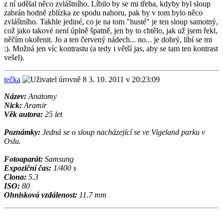
z ní udělal něco zvláštního. Líbilo by se mi třeba, kdyby byl sloup
zabrán hodně zblízka ze spodu nahoru, pak by v tom bylo něco
zvláštního. Takhle jediné, co je na tom "husté" je ten sloup samotný,
což jako takové není úplně špatně, jen by to chtělo, jak už jsem řekl,
něčím okořenit. Jo a ten červený nádech... no... je dobrý, líbí se mi
:). Možná jen víc kontrastu (a tedy i větší jas, aby se tam ten kontrast
vešel).
tečka
3. 10. 2011 v 20:23:09
Název:
Anatomy
Nick:
Aramir
Věk autora:
25 let
Poznámky:
Jedná se o sloup nacházející se ve Vigeland parku v
Oslu.
Fotoaparát:
Samsung
Expoziční čas:
1/400 s
Clona:
5.3
ISO:
80
Ohnisková vzdálenost:
11.7 mm