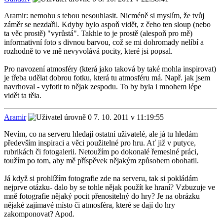
Aramir: nemohu s tebou nesouhlasit. Nicméně si myslím, že tvůj
záměr se nezdařil. Kdyby bylo aspoň vidět, z čeho ten sloup (nebo
ta věc prostě) "vyrůstá". Takhle to je prostě (alespoň pro mě)
informativní foto s divnou barvou, což se mi dohromady nelíbí a
rozhodně to ve mě nevyvolává pocity, které jsi popsal.
Pro navození atmosféry (která jako taková by také mohla inspirovat)
je třeba udělat dobrou fotku, která tu atmosféru má. Např. jak jsem
navrhoval - vyfotit to nějak zespodu. To by byla i mnohem lépe
vidět ta těla.
Aramir
7. 10. 2011 v 11:19:55
Nevím, co na serveru hledají ostatní uživatelé, ale já tu hledám
především inspiraci a věci použitelné pro hru. Ať již v putyce,
rubrikách či fotogalerii. Netoužím po dokonalé řemeslné práci,
toužím po tom, aby mě příspěvek nějakým způsobem obohatil.
Já když si prohlížím fotografie zde na serveru, tak si pokládám
nejprve otázku- dalo by se tohle nějak použít ke hraní? Vzbuzuje ve
mně fotografie nějaký pocit přenositelný do hry? Je na obrázku
nějaké zajímavé místo či atmosféra, které se dají do hry
zakomponovat? Apod.