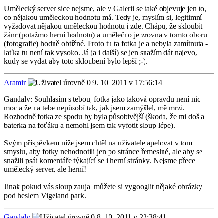
Umělecký server sice nejsme, ale v Galerii se také objevuje jen to,
co nějakou uměleckou hodnotu má. Tedy je, myslím si, legitimní
vyžadovat nějakou uměleckou hodnotu i zde. Chápu, že skloubit
žánr (potažmo herní hodnotu) a umělečno je zrovna v tomto oboru
(fotografie) hodně obtížné. Proto tu ta fotka je a nebyla zamítnuta -
laťka tu není tak vysoko. Já (a i další) se jen snažím dát najevo,
kudy se vydat aby toto skloubení bylo lepší ;-).
Aramir
9. 10. 2011 v 17:56:14
Gandalv: Souhlasím s tebou, fotka jako taková opravdu není nic
moc a že na tebe nepůsobí tak, jak jsem zamýšlel, mě mrzí.
Rozhodně fotka ze spodu by byla působivější (škoda, že mi došla
baterka na foťáku a nemohl jsem tak vyfotit sloup lépe).
Svým příspěvkem níže jsem chtěl na uživatele apelovat v tom
smyslu, aby fotky nehodnotili jen po stránce řemeslné, ale aby se
snažili psát komentáře týkající se i herní stránky. Nejsme přece
umělecký server, ale herní!
Jinak pokud vás sloup zaujal můžete si vygooglit nějaké obrázky
pod heslem Vigeland park.
Gandalv
8. 10. 2011 v 22:38:41