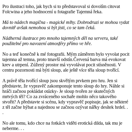
Pro ilustraci toho, jak bych si to představoval si dovolím citovat
Folcwina a jeho hodnocení u fotagrafie Tajemná řeka.
Má to nádech magična - magické mlhy. Dobrodruzi se mohou vydat
dovnitř avšak nemohou si být jisti, co se tam čeká.
Nádherná ilustrace pro mnoho tajemných děl na serveru, také
použitelné pro navození atmosféry přímo ve hře.
No a teď konečně k mé fotografii. Mým záměrem bylo vyvolat pocit
tajemna až temna, proto tmavší odstín.Červená barva má evokovat
krev a utrpení. Zúžený prostor má vyvolávat pocit stísněnosti. V
centru pozornosti má býti sloup, ale ještě více těla sloup tvořící.
A právě těla tvořící sloup jsou skvělým prvkem pro hru. Jen si
představte, že vypravěč zakomponuje tento sloup do hry. Náhle si
hráči začnou pokládat otázky- Je sloup tvořen ze skutečných
mrtvých těl? Co za zvráceného sochaře mohlo něco takového
stvořit? A představte si scénu, kdy vypravěč popisuje, jak se některé
z těl začne hýbat a najednou se začnou ozývat nářky desítek hrdel. .
.
No ale tomu, kdo chce na fotkách viděti erotická dilda, tak mu je
neberme. . .