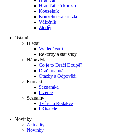
Hraničář
Hraničářská kouzla
Kouzelník
Kouzelnická kouzla
Válečník
Zloděj
Ostatní
Hledat
Vyhledávání
Rekordy a statistiky
Nápověda
Co je to Dračí Doupě?
Dračí manuál
Otázky a Odpovědi
Kontakt
Seznamka
Inzerce
Seznamy
Tvůrci a Redakce
Uživatelé
Novinky
Aktuality
Novinky