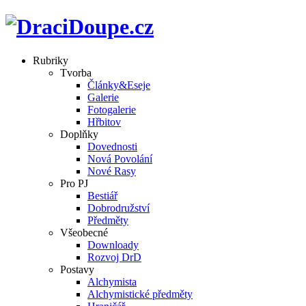
Rubriky
Tvorba
Články&Eseje
Galerie
Fotogalerie
Hřbitov
Doplňky
Dovednosti
Nová Povolání
Nové Rasy
Pro PJ
Bestiář
Dobrodružství
Předměty
Všeobecné
Downloady
Rozvoj DrD
Postavy
Alchymista
Alchymistické předměty