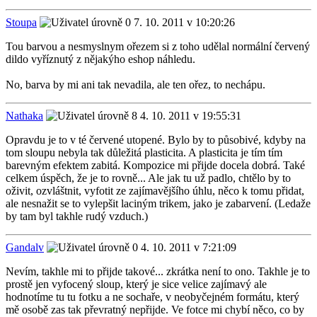
Stoupa
7. 10. 2011 v 10:20:26
Tou barvou a nesmyslnym ořezem si z toho udělal normální červený
dildo vyříznutý z nějakýho eshop náhledu.
No, barva by mi ani tak nevadila, ale ten ořez, to nechápu.
Nathaka
4. 10. 2011 v 19:55:31
Opravdu je to v té červené utopené. Bylo by to působivé, kdyby na
tom sloupu nebyla tak důležitá plasticita. A plasticita je tím tím
barevným efektem zabitá. Kompozice mi přijde docela dobrá. Také
celkem úspěch, že je to rovně... Ale jak tu už padlo, chtělo by to
oživit, ozvláštnit, vyfotit ze zajímavějšího úhlu, něco k tomu přidat,
ale nesnažit se to vylepšit laciným trikem, jako je zabarvení. (Ledaže
by tam byl takhle rudý vzduch.)
Gandalv
4. 10. 2011 v 7:21:09
Nevím, takhle mi to přijde takové... zkrátka není to ono. Takhle je to
prostě jen vyfocený sloup, který je sice velice zajímavý ale
hodnotíme tu tu fotku a ne sochaře, v neobyčejném formátu, který
mě osobě zas tak převratný nepřijde. Ve fotce mi chybí něco, co by