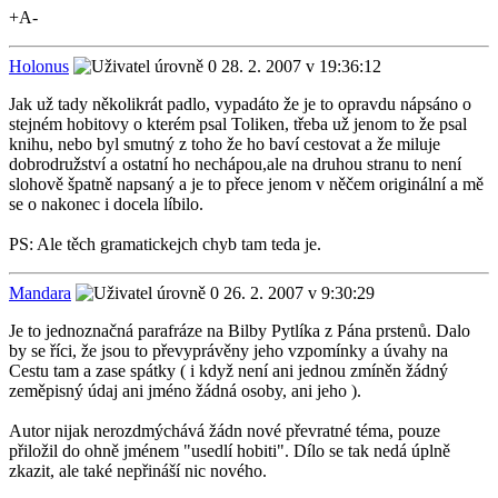
+A-
Holonus
28. 2. 2007 v 19:36:12
Jak už tady několikrát padlo, vypadáto že je to opravdu nápsáno o
stejném hobitovy o kterém psal Toliken, třeba už jenom to že psal
knihu, nebo byl smutný z toho že ho baví cestovat a že miluje
dobrodružství a ostatní ho nechápou,ale na druhou stranu to není
slohově špatně napsaný a je to přece jenom v něčem originální a mě
se o nakonec i docela líbilo.
PS: Ale těch gramatickejch chyb tam teda je.
Mandara
26. 2. 2007 v 9:30:29
Je to jednoznačná parafráze na Bilby Pytlíka z Pána prstenů. Dalo
by se říci, že jsou to převyprávěny jeho vzpomínky a úvahy na
Cestu tam a zase spátky ( i když není ani jednou zmíněn žádný
zeměpisný údaj ani jméno žádná osoby, ani jeho ).
Autor nijak nerozdmýchává žádn nové převratné téma, pouze
přiložil do ohně jménem "usedlí hobiti". Dílo se tak nedá úplně
zkazit, ale také nepřináší nic nového.