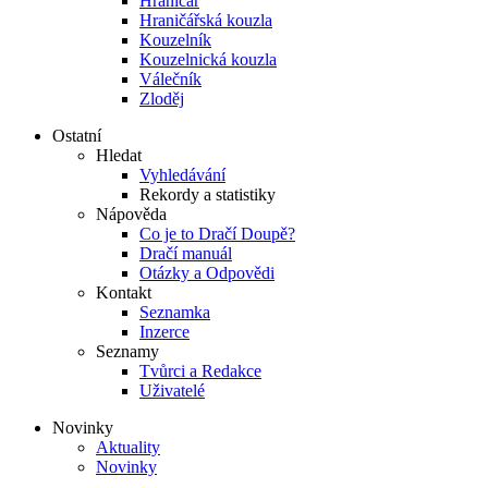
Hraničář
Hraničářská kouzla
Kouzelník
Kouzelnická kouzla
Válečník
Zloděj
Ostatní
Hledat
Vyhledávání
Rekordy a statistiky
Nápověda
Co je to Dračí Doupě?
Dračí manuál
Otázky a Odpovědi
Kontakt
Seznamka
Inzerce
Seznamy
Tvůrci a Redakce
Uživatelé
Novinky
Aktuality
Novinky