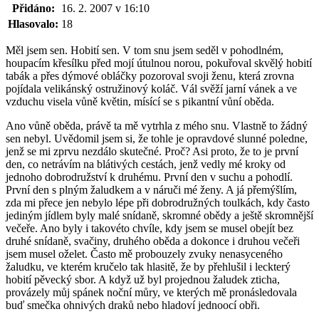
Přidáno:
16. 2. 2007 v 16:10
Hlasovalo:
18
Měl jsem sen. Hobití sen. V tom snu jsem seděl v pohodlném,
houpacím křesílku před mojí útulnou norou, pokuřoval skvělý hobití
tabák a přes dýmové obláčky pozoroval svoji ženu, která zrovna
pojídala velikánský ostružinový koláč. Vál svěží jarní vánek a ve
vzduchu visela vůně květin, mísící se s pikantní vůní oběda.
Ano vůně oběda, právě ta mě vytrhla z mého snu. Vlastně to žádný
sen nebyl. Uvědomil jsem si, že tohle je opravdové slunné poledne,
jenž se mi zprvu nezdálo skutečné. Proč? Asi proto, že to je první
den, co netrávím na blátivých cestách, jenž vedly mé kroky od
jednoho dobrodružství k druhému. První den v suchu a pohodlí.
První den s plným žaludkem a v náruči mé ženy. A já přemýšlím,
zda mi přece jen nebylo lépe při dobrodružných toulkách, kdy často
jediným jídlem byly malé snídaně, skromné obědy a ještě skromnější
večeře. Ano byly i takovéto chvíle, kdy jsem se musel obejít bez
druhé snídaně, svačiny, druhého oběda a dokonce i druhou večeři
jsem musel oželet. Často mě probouzely zvuky nenasyceného
žaludku, ve kterém kručelo tak hlasitě, že by přehlušil i leckterý
hobití pěvecký sbor. A když už byl projednou žaludek zticha,
provázely můj spánek noční můry, ve kterých mě pronásledovala
buď smečka ohnivých draků nebo hladoví jednoocí obři.