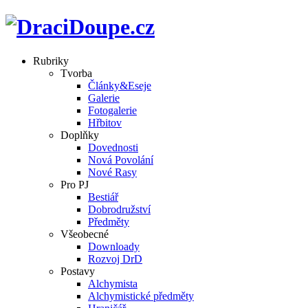
Rubriky
Tvorba
Články&Eseje
Galerie
Fotogalerie
Hřbitov
Doplňky
Dovednosti
Nová Povolání
Nové Rasy
Pro PJ
Bestiář
Dobrodružství
Předměty
Všeobecné
Downloady
Rozvoj DrD
Postavy
Alchymista
Alchymistické předměty