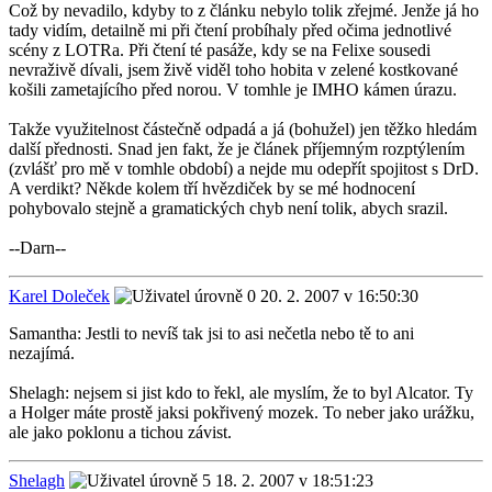
Což by nevadilo, kdyby to z článku nebylo tolik zřejmé. Jenže já ho
tady vidím, detailně mi při čtení probíhaly před očima jednotlivé
scény z LOTRa. Při čtení té pasáže, kdy se na Felixe sousedi
nevraživě dívali, jsem živě viděl toho hobita v zelené kostkované
košili zametajícího před norou. V tomhle je IMHO kámen úrazu.
Takže využitelnost částečně odpadá a já (bohužel) jen těžko hledám
další přednosti. Snad jen fakt, že je článek příjemným rozptýlením
(zvlášť pro mě v tomhle období) a nejde mu odepřít spojitost s DrD.
A verdikt? Někde kolem tří hvězdiček by se mé hodnocení
pohybovalo stejně a gramatických chyb není tolik, abych srazil.
--Darn--
Karel Doleček
20. 2. 2007 v 16:50:30
Samantha: Jestli to nevíš tak jsi to asi nečetla nebo tě to ani
nezajímá.
Shelagh: nejsem si jist kdo to řekl, ale myslím, že to byl Alcator. Ty
a Holger máte prostě jaksi pokřivený mozek. To neber jako urážku,
ale jako poklonu a tichou závist.
Shelagh
18. 2. 2007 v 18:51:23