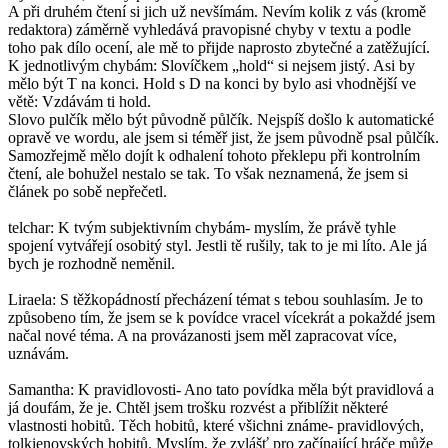
A při druhém čtení si jich už nevšímám. Nevím kolik z vás (kromě
redaktora) záměrně vyhledává pravopisné chyby v textu a podle
toho pak dílo ocení, ale mě to přijde naprosto zbytečné a zatěžující.
K jednotlivým chybám: Slovíčkem „hold“ si nejsem jistý. Asi by
mělo být T na konci. Hold s D na konci by bylo asi vhodnější ve
větě: Vzdávám ti hold.
Slovo pulčík mělo být původně půlčík. Nejspíš došlo k automatické
opravě ve wordu, ale jsem si téměř jist, že jsem původně psal půlčík.
Samozřejmě mělo dojít k odhalení tohoto překlepu při kontrolním
čtení, ale bohužel nestalo se tak. To však neznamená, že jsem si
článek po sobě nepřečetl.
telchar: K tvým subjektivním chybám- myslím, že právě tyhle
spojení vytvářejí osobitý styl. Jestli tě rušily, tak to je mi líto. Ale já
bych je rozhodně neměnil.
Liraela: S těžkopádností přecházení témat s tebou souhlasím. Je to
způsobeno tím, že jsem se k povídce vracel vícekrát a pokaždé jsem
načal nové téma. A na provázanosti jsem měl zapracovat více,
uznávám.
Samantha: K pravidlovosti- Ano tato povídka měla být pravidlová a
já doufám, že je. Chtěl jsem trošku rozvést a přiblížit některé
vlastnosti hobitů. Těch hobitů, které všichni známe- pravidlových,
tolkienovských hobitů. Myslím, že zvlášť pro začínající hráče může