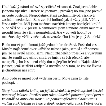
Hold každý národ má své specifické vlastnosti. Znal jsem dobře
jednoho trpaslíka. Hrotek se jmenoval, provázej ho síla jeho předků
na cestě poslední. Nespočetněkrát mi zachránil život, však svůj
zachránit nedokázal. Zato zemřel hrdinně jak si vždy přál. Věřil v
čest a odvahu. Měl jsem možnost navštívit kmeny horských krollů.
V co věří oni? V přežití. Rozmlouval jsem s mnoha elfími mudrci a
usoudil jsem, že věří v nesmrtelnost. Ale v co věří hobiti? Je
množné, aby věřili v něco tak nevznešeného jako je plný žaludek?
Budu muset podniknout ještě jedno dobrodružství. Poslední cestu.
Musím najít černé ovce každého národa jako jsem já a připomenu
jim, že na světě nejsou sami. Najdu zbabělého trpaslíka a vysvětlím
mu, že zemřít zbytečnou smrtí ve jménu svých předků, aby
neutrpěla jeho čest, není vždy tím nejlepším řešením. Najdu skřetího
jedince, jenž se zřekl zabíjení a utvrdím ho v tom, že kouzlo života
je ctnostnější než smrt.
Ano budu se muset opět vydat na cestu. Moje žena to jistě
pochopí…
Starý hobit odložil knihu, na jejíchž stránkách právě usychal čerstvě
nanesený inkoust. Roztřesenou rukou úhledně porovnal psací pero a
kalamář na dubovém stolku. Za pomoci vyřezávané hole vstal s
malým zaskřípěním ze židle a sfoukl dohořívající svíci. Potmě došel