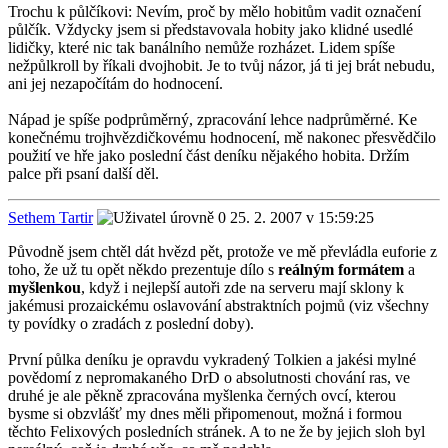
Trochu k půlčíkovi: Nevím, proč by mělo hobitům vadit označení
půlčík. Vždycky jsem si představovala hobity jako klidné usedlé
lidičky, které nic tak banálního nemůže rozházet. Lidem spíše
nežpůlkroll by říkali dvojhobit. Je to tvůj názor, já ti jej brát nebudu,
ani jej nezapočítám do hodnocení.
Nápad je spíše podprůměrný, zpracování lehce nadprůměrné. Ke
konečnému trojhvězdičkovému hodnocení, mě nakonec přesvědčilo
použití ve hře jako poslední část deníku nějakého hobita. Držím
palce při psaní další děl.
Sethem Tartir
25. 2. 2007 v 15:59:25
Původně jsem chtěl dát hvězd pět, protože ve mě převládla euforie z
toho, že už tu opět někdo prezentuje dílo s
reálným formátem
a
myšlenkou
, když i nejlepší autoři zde na serveru mají sklony k
jakémusi prozaickému oslavování abstraktních pojmů (viz všechny
ty povídky o zradách z poslední doby).
První půlka deníku je opravdu vykradený Tolkien a jakési mylné
povědomí z nepromakaného DrD o absolutnosti chování ras, ve
druhé je ale pěkně zpracována myšlenka černých ovcí, kterou
bysme si obzvlášť my dnes měli připomenout, možná i formou
těchto Felixových posledních stránek. A to ne že by jejich sloh byl