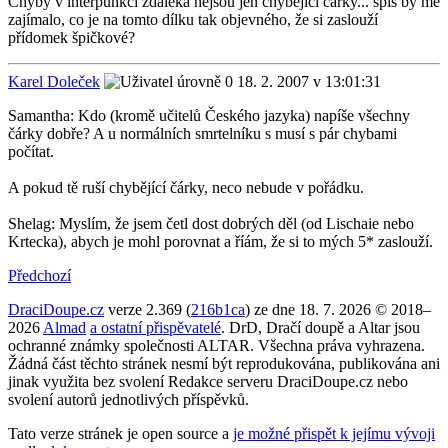
Chyby v interpunkci zdaleka nejsou jen chybějící čárky... spíš by mě
zajímalo, co je na tomto dílku tak objevného, že si zaslouží
přídomek špičkové?
Karel Doleček
18. 2. 2007 v 13:01:31
Samantha: Kdo (kromě učitelů Českého jazyka) napíše všechny
čárky dobře? A u normálních smrtelníku s musí s pár chybami
počítat.
A pokud tě ruší chybějící čárky, neco nebude v pořádku.
Shelag: Myslím, že jsem četl dost dobrých děl (od Lischaie nebo
Krtecka), abych je mohl porovnat a říám, že si to mých 5* zaslouží.
Předchozí
DraciDoupe.cz
verze 2.369 (
216b1ca
) ze dne 18. 7. 2026 © 2018–
2026
Almad
a ostatní přispěvatelé
. DrD, Dračí doupě a Altar jsou
ochranné známky společnosti ALTAR. Všechna práva vyhrazena.
Žádná část těchto stránek nesmí být reprodukována, publikována ani
jinak využita bez svolení Redakce serveru DraciDoupe.cz nebo
svolení autorů jednotlivých příspěvků.
Tato verze stránek je open source a
je možné přispět k jejímu vývoji