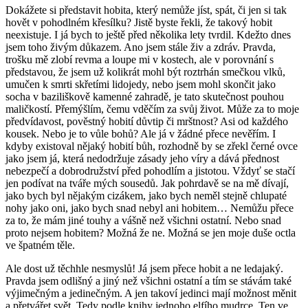
Dokážete si představit hobita, který nemůže jíst, spát, či jen si tak
hovět v pohodlném křesílku? Jistě byste řekli, že takový hobit
neexistuje. I já bych to ještě před několika lety tvrdil. Kdežto dnes
jsem toho živým důkazem. Ano jsem stále živ a zdráv. Pravda,
trošku mě zlobí revma a loupe mi v kostech, ale v porovnání s
představou, že jsem už kolikrát mohl být roztrhán smečkou vlků,
umučen k smrti skřetími lidojedy, nebo jsem mohl skončit jako
socha v baziliškově kamenné zahradě, je tato skutečnost pouhou
maličkostí. Přemýšlím, čemu vděčím za svůj život. Může za to moje
předvídavost, pověstný hobití důvtip či mrštnost? Asi od každého
kousek. Nebo je to vůle bohů? Ale já v žádné přece nevěřím. I
kdyby existoval nějaký hobití bůh, rozhodně by se zřekl černé ovce
jako jsem já, která nedodržuje zásady jeho víry a dává přednost
nebezpečí a dobrodružství před pohodlím a jistotou. Vždyť se stačí
jen podívat na tváře mých sousedů. Jak pohrdavě se na mě dívají,
jako bych byl nějakým cizákem, jako bych neměl stejně chlupaté
nohy jako oni, jako bych snad nebyl ani hobitem… Nemůžu přece
za to, že mám jiné touhy a vášně než všichni ostatní. Nebo snad
proto nejsem hobitem? Možná že ne. Možná se jen moje duše octla
ve špatném těle.
Ale dost už těchhle nesmyslů! Já jsem přece hobit a ne ledajaký.
Pravda jsem odlišný a jiný než všichni ostatní a tím se stávám také
výjimečným a jedinečným. A jen takoví jedinci mají možnost měnit
a přetvářet svět. Tedy podle knihy jednoho elfího mudrce. Ten ve