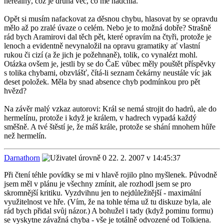
nereálný, což je druhá věc, co mě nadchla.
Opět si musím nafackovat za děsnou chybu, hlasovat by se opravdu
mělo až po zralé úvaze o celém. Nebo je to možná dobře? Strašně
rád bych Aramirovi dal těch pět, které opravím na čtyři, protože je
lenoch a evidentně nevynaložil na opravu gramatiky ať vlastní
rukou či cizí (a že jich je požehnaně), tolik, co vynalézt mohl.
Otázka ovšem je, jestli by se do ČaE vůbec měly pouštět příspěvky
s tolika chybami, obzvlášť, čítá-li seznam čekárny neustále víc jak
deset položek. Měla by snad absence chyb podmínkou pro pět
hvězd?
Na závěr malý vzkaz autorovi: Král se nemá strojit do hadrů, ale do
hermelínu, protože i když je králem, v hadrech vypadá každý
směšně. A tvé štěstí je, že máš krále, protože se shání mnohem hůře
než hermelín.
Darnathorn
22. 2. 2007 v 14:45:37
Při čtení téhle povídky se mi v hlavě rojilo plno myšlenek. Původně
jsem měl v plánu je všechny zmínit, ale rozhodl jsem se pro
skromnější kritiku. Vyzdvihnu jen to nejdůležitější - maximální
využitelnost ve hře. (Vím, že na tohle téma už tu diskuze byla, ale
rád bych přidal svůj názor.) A bohužel i tady (když pominu formu)
se vyskytne závažná chyba - vše je totálně odvozené od Tolkiena.