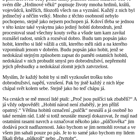
svém díle „Hrdinové věků“ popisuje životy mnoha hrdinů, králů,
vojevůdců, kněžích, filozofů všech ras a vyznání. Každý z nich byl
jedinečný a něčím velký. Mnoho z těchto osobností nebylo
pochopeno, stejně jako nejsem pochopen já. Kdoví třeba se jednou
v této knize také vyskytnu jako jediný hobití dobrodruh, jenž
procestoval snad všechny kouty světa a všude tam kam zavítal
roznášel radost, smích a rozséval dobro. Budu tam popsán jako
hobit, kterého si lidé vážili a ctili, kterého měli rádi a na kterého
vzpomínali jenom v dobrém. Budu popsán jako hobit, jenž se
nedokázal stejným způsobem zapsat do paměti ostatních hobitů,
nedokázal v nich probudit smysl pro dobrodružství, nepřemohl
jejich předsudky a nedokázal zlomit jejich zatvrzelost.
Myslím, že každý hobit by si měl vyzkoušet trošku toho
dobrodružství, napětí, vzrušení. Pak by jistě každý z nich lépe
chápal svět kolem sebe. Stejně jako ho teď chápu já.
Na cestách se mě mnozí lidé ptali: „Proč jsou pulčíci tak zbabělí?“ A
já vždy odpověděl: „Hobití národ není zbabělý, je jen příliš
opatrný.“ Většina hobitů označení „pulčík“ nesnáší a já osobně ho
také nemám rád. Lidé si totiž neustále musejí dokazovat, že mají nad
ostatními rasami navrch a označovat někoho jako „půlčlověka“ jim
dodává pocit nadřazenosti. Jako bychom se jim nemohli rovnat a ve
všem jim sahali pouze po pás. Je to to samé jako bychom my lidem
říkali třeba „půlkroll“ nebo „čtvrtobr“.