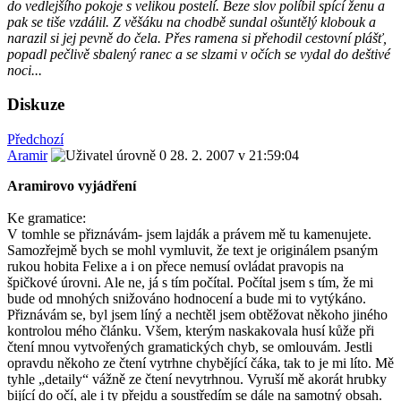
do vedlejšího pokoje s velikou postelí. Beze slov políbil spící ženu a
pak se tiše vzdálil. Z věšáku na chodbě sundal ošuntělý klobouk a
narazil si jej pevně do čela. Přes ramena si přehodil cestovní plášť,
popadl pečlivě sbalený ranec a se slzami v očích se vydal do deštivé
noci...
Diskuze
Předchozí
Aramir
28. 2. 2007 v 21:59:04
Aramirovo vyjádření
Ke gramatice:
V tomhle se přiznávám- jsem lajdák a právem mě tu kamenujete.
Samozřejmě bych se mohl vymluvit, že text je originálem psaným
rukou hobita Felixe a i on přece nemusí ovládat pravopis na
špičkové úrovni. Ale ne, já s tím počítal. Počítal jsem s tím, že mi
bude od mnohých snižováno hodnocení a bude mi to vytýkáno.
Přiznávám se, byl jsem líný a nechtěl jsem obtěžovat někoho jiného
kontrolou mého článku. Všem, kterým naskakovala husí kůže při
čtení mnou vytvořených gramatických chyb, se omlouvám. Jestli
opravdu někoho ze čtení vytrhne chybějící čáka, tak to je mi líto. Mě
tyhle „detaily“ vážně ze čtení nevytrhnou. Vyruší mě akorát hrubky
bijící do očí, ale i ty přejdu a soustředím se dále na samotný obsah.