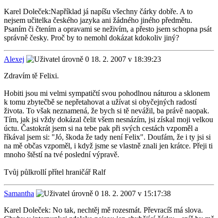
Karel Doleček:Například já napíšu všechny čárky dobře. A to
nejsem učitelka českého jazyka ani žádného jiného předmětu.
Psaním či čtením a opravami se neživím, a přesto jsem schopna psát
správně česky. Proč by to nemohl dokázat kdokoliv jiný?
Alexej
18. 2. 2007 v 18:39:23
Zdravím tě Felixi.
Hobiti jsou mi velmi sympatičtí svou pohodlnou náturou a sklonem
k tomu zbytečbě se nepřetahovat a užívat si obyčejných radostí
života. To však neznamená, že bych si tě nevážil, ba právě naopak.
Tím, jak jsi vždy dokázal čelit všem nesnázím, jsi získal moji velkou
úctu. Častokrát jsem si na tebe pak při svých cestách vzpoměl a
říkával jsem si: "Jó, škoda že tady není Felix". Doufám, že i ty jsi si
na mě občas vzpoměl, i když jsme se vlastně znali jen krátce. Přeji ti
mnoho štěstí na tvé poslední výpravě.
Tvůj půlkrollí přítel hraničář Ralf
Samantha
18. 2. 2007 v 15:17:38
Karel Doleček: No tak, nechtěj mě rozesmát. Převracíš má slova.