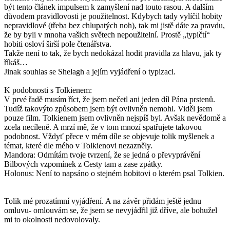
být tento článek impulsem k zamyšlení nad touto rasou. A dalším
důvodem pravidlovosti je použitelnost. Kdybych tady vylíčil hobity
nepravidlové (třeba bez chlupatých noh), tak mi jistě dáte za pravdu,
že by byli v mnoha vašich světech nepoužitelní. Prostě „typičtí“
hobiti osloví širší pole čtenářstva.
Takže není to tak, že bych nedokázal hodit pravidla za hlavu, jak ty
říkáš…
Jinak souhlas se Shelagh a jejím vyjádření o typizaci.
K podobnosti s Tolkienem:
V prvé řadě musím říct, že jsem nečetl ani jeden díl Pána prstenů.
Tudíž takovýto způsobem jsem být ovlivněn nemohl. Viděl jsem
pouze film. Tolkienem jsem ovlivněn nejspíš byl. Avšak nevědomě a
zcela necíleně. A mrzí mě, že v tom mnozí spatřujete takovou
podobnost. Vždyť přece v mém díle se objevuje tolik myšlenek a
témat, které dle mého v Tolkienovi nezazněly.
Mandora: Odmítám tvoje tvrzení, že se jedná o převyprávění
Bilbových vzpomínek z Cesty tam a zase zpátky.
Holonus: Není to napsáno o stejném hobitovi o kterém psal Tolkien.
Tolik mé prozatímní vyjádření. A na závěr přidám ještě jednu
omluvu- omlouvám se, že jsem se nevyjádřil již dříve, ale bohužel
mi to okolnosti nedovolovaly.