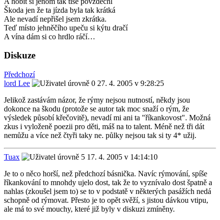
A hobit si jenom tak tiše povzdechl
Škoda jen že ta jízda byla tak krátká
Ale nevadí nepřišel jsem zkrátka.
Teď místo jehněčího upeču si kýtu dračí
A vína dám si co hrdlo ráčí…
Diskuze
Předchozí
lord Lee
27. 4. 2005 v 9:28:25
Jelikož zastávám názor, že rýmy nejsou nutností, někdy jsou
dokonce na škodu (protože se autor tak moc snaží o rým, že
výsledek působí křečovitě), nevadí mi ani ta "říkankovost". Možná
zkus i vyloženě poezii pro děti, máš na to talent. Méně než tři dát
nemůžu a více než čtyři taky ne. půlky nejsou tak si ty 4* užij.
Tuax
17. 4. 2005 v 14:14:10
Je to o něco horší, než předchozí básnička. Navíc rýmování, spíše
říkankování to mnohdy ujelo dost, tak že to vyznívalo dost špatně a
nahlas (zkoušel jsem to) se to v podstatě v některých pasážích nedá
schopně od rýmovat. Přesto je to opět svěží, s jistou dávkou vtipu,
ale má to své mouchy, které již byly v diskuzi zmíněny.