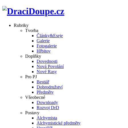
Rubriky
Tvorba
Články&Eseje
Galerie
Fotogalerie
Hřbitov
Doplňky
Dovednosti
Nová Povolání
Nové Rasy
Pro PJ
Bestiář
Dobrodružství
Předměty
Všeobecné
Downloady
Rozvoj DrD
Postavy
Alchymista
Alchymistické předměty