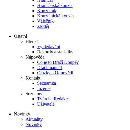
Hraničář
Hraničářská kouzla
Kouzelník
Kouzelnická kouzla
Válečník
Zloděj
Ostatní
Hledat
Vyhledávání
Rekordy a statistiky
Nápověda
Co je to Dračí Doupě?
Dračí manuál
Otázky a Odpovědi
Kontakt
Seznamka
Inzerce
Seznamy
Tvůrci a Redakce
Uživatelé
Novinky
Aktuality
Novinky