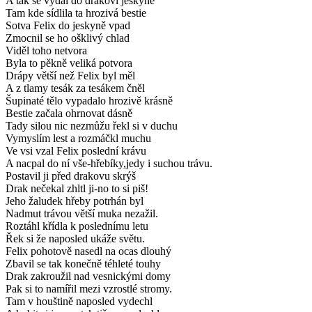
A tak se vydal do drakovi jeskyně
Tam kde sídlila ta hrozivá bestie
Sotva Felix do jeskyně vpad
Zmocnil se ho ošklivý chlad
Viděl toho netvora
Byla to pěkně veliká potvora
Drápy větší než Felix byl měl
A z tlamy tesák za tesákem čněl
Šupinaté tělo vypadalo hrozivě krásně
Bestie začala ohrnovat dásně
Tady silou nic nezmůžu řekl si v duchu
Vymyslím lest a rozmáčkl muchu
Ve vsi vzal Felix poslední krávu
A nacpal do ní vše-hřebíky,jedy i suchou trávu.
Postavil ji před drakovu skrýš
Drak nečekal zhltl ji-no to si piš!
Jeho žaludek hřeby potrhán byl
Nadmut trávou větší muka nezažil.
Roztáhl křídla k poslednímu letu
Řek si že naposled ukáže světu.
Felix pohotově nasedl na ocas dlouhý
Zbavil se tak konečně téhleté touhy
Drak zakroužil nad vesnickými domy
Pak si to namířil mezi vzrostlé stromy.
Tam v houštině naposled vydechl