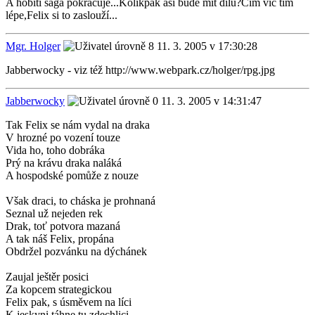
A hobití sága pokračuje...Kolikpak asi bude mít dílů?Čím víc tím
lépe,Felix si to zaslouží...
Mgr. Holger
11. 3. 2005 v 17:30:28
Jabberwocky - viz též http://www.webpark.cz/holger/rpg.jpg
Jabberwocky
11. 3. 2005 v 14:31:47
Tak Felix se nám vydal na draka
V hrozné po vození touze
Vida ho, toho dobráka
Prý na krávu draka naláká
A hospodské pomůže z nouze
Však draci, to cháska je prohnaná
Seznal už nejeden rek
Drak, toť potvora mazaná
A tak náš Felix, propána
Obdržel pozvánku na dýchánek
Zaujal ještěr posici
Za kopcem strategickou
Felix pak, s úsměvem na líci
K jeskyni táhne tu zdechlici