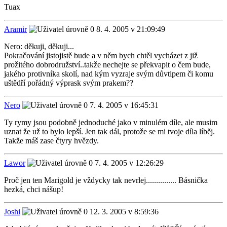
Tuax
Aramir
8. 4. 2005 v 21:09:49
Nero: děkuji, děkuji...
Pokračování jistojistě bude a v něm bych chtěl vycházet z již
prožitého dobrodružství..takže nechejte se překvapit o čem bude,
jakého protivníka skolí, nad kým vyzraje svým důvtipem či komu
uštědří pořádný výprask svým prakem??
Nero
7. 4. 2005 v 16:45:31
Ty rymy jsou podobně jednoduché jako v minulém díle, ale musim
uznat že už to bylo lepší. Jen tak dál, protože se mi tvoje díla líběj.
Takže máš zase čtyry hvězdy.
Lawor
7. 4. 2005 v 12:26:29
Proč jen ten Marigold je vždycky tak nevrlej............... Básnička
hezká, chci nášup!
Joshi
12. 3. 2005 v 8:59:36