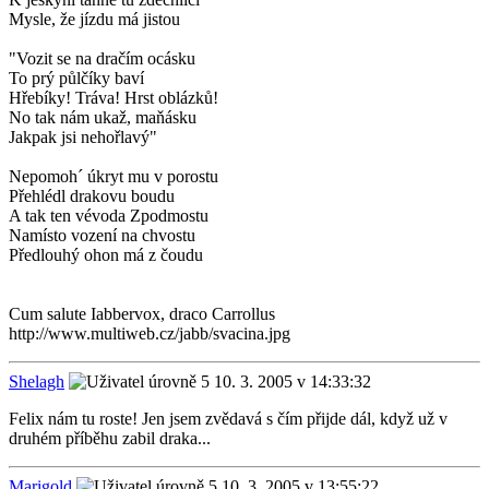
Mysle, že jízdu má jistou
"Vozit se na dračím ocásku
To prý půlčíky baví
Hřebíky! Tráva! Hrst oblázků!
No tak nám ukaž, maňásku
Jakpak jsi nehořlavý"
Nepomoh´ úkryt mu v porostu
Přehlédl drakovu boudu
A tak ten vévoda Zpodmostu
Namísto vození na chvostu
Předlouhý ohon má z čoudu
Cum salute Iabbervox, draco Carrollus
http://www.multiweb.cz/jabb/svacina.jpg
Shelagh
10. 3. 2005 v 14:33:32
Felix nám tu roste! Jen jsem zvědavá s čím přijde dál, když už v
druhém příběhu zabil draka...
Marigold
10. 3. 2005 v 13:55:22