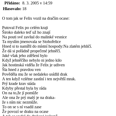
Přidáno:
8. 3. 2005 v 14:59
Hlasovalo:
18
O tom jak se Felix vozil na dračím ocase:
Putoval Felix po celém kraji
Široko daleko teď už ho znají
Na pouti své zavítal do malinké vesnice
Ta myslím jmenovala se Stohořelice
Hned si to namířil do místní hospody:Na zlatém jehličí.
Že dá si pořádně propečené jehněčí.
Jaké však jeho zděšení bylo
Když jehněčího nebylo ni jedno kilo
Jak hostinská viděla že Felix je udiven
Šla hned z pravdou ven
Pověděla mu že se nedaleko usídlil drak
A ten když vzlétne zastíní i ten největší mrak.
Prý krade krav stáda
Kdyby přestal byla by ráda
On na to,že jí pomůže
Ale ona že prý malý je na draka-
že s ním nic nezmůže.
To on se s ní vsadil zase
Že povozí se draku na ocase