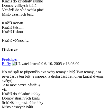
Kráčíš do katedrály slunné
Domov velikých králů
Vcházíš do síně světla plné
Místo úžasných bálů
Kráčíš radostí
Kráčíš štěstím
Kráčíš láskou
Kráčíš věčností…
Diskuze
Předchozí
Buffy
6. 10. 2005 v 18:03:00
No mě spíš to připomělo dva světy temný a bílý.Twn temný je ta
prvá část a ten bílý je naopak ta druhá část.Ten onen kráčel dvěma
světy:)
Je to moc hezká báseň:))
viz
Kráčíš do chladné kobky
Domov strašlivých králů
Scházíš do prastaré hrobky
Místo děsivých bálů