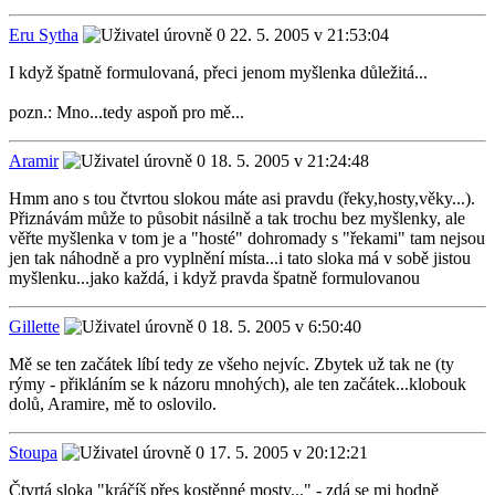
Eru Sytha
22. 5. 2005 v 21:53:04
I když špatně formulovaná, přeci jenom myšlenka důležitá...
pozn.: Mno...tedy aspoň pro mě...
Aramir
18. 5. 2005 v 21:24:48
Hmm ano s tou čtvrtou slokou máte asi pravdu (řeky,hosty,věky...).
Přiznávám může to působit násilně a tak trochu bez myšlenky, ale
věřte myšlenka v tom je a "hosté" dohromady s "řekami" tam nejsou
jen tak náhodně a pro vyplnění místa...i tato sloka má v sobě jistou
myšlenku...jako každá, i když pravda špatně formulovanou
Gillette
18. 5. 2005 v 6:50:40
Mě se ten začátek líbí tedy ze všeho nejvíc. Zbytek už tak ne (ty
rýmy - přikláním se k názoru mnohých), ale ten začátek...klobouk
dolů, Aramire, mě to oslovilo.
Stoupa
17. 5. 2005 v 20:12:21
Čtvrtá sloka "kráčíš přes kostěnné mosty..." - zdá se mi hodně