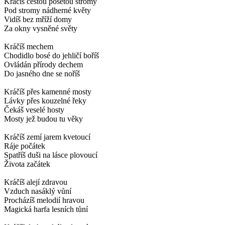
Kráčíš cestou posetou stromy
Pod stromy nádherné květy
Vidíš bez mříží domy
Za okny vysněné světy
Kráčíš mechem
Chodidlo bosé do jehličí boříš
Ovládán přírody dechem
Do jasného dne se noříš
Kráčíš přes kamenné mosty
Lávky přes kouzelné řeky
Čekáš veselé hosty
Mosty jež budou tu věky
Kráčíš zemí jarem kvetoucí
Ráje počátek
Spatříš duši na lásce plovoucí
Života začátek
Kráčíš alejí zdravou
Vzduch nasáklý vůní
Procházíš melodií hravou
Magická harfa lesních tůní