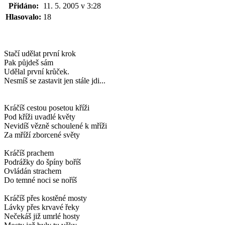
Přidáno:
11. 5. 2005 v 3:28
Hlasovalo:
18
Stačí udělat první krok
Pak půjdeš sám
Udělal první krůček.
Nesmíš se zastavit jen stále jdi...
Kráčíš cestou posetou kříži
Pod kříži uvadlé květy
Nevidíš vězně schoulené k mříži
Za mříží zborcené světy
Kráčíš prachem
Podrážky do špíny boříš
Ovládán strachem
Do temné noci se noříš
Kráčíš přes kostěné mosty
Lávky přes krvavé řeky
Nečekáš již umrlé hosty