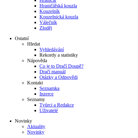
Hraničář
Hraničářská kouzla
Kouzelník
Kouzelnická kouzla
Válečník
Zloděj
Ostatní
Hledat
Vyhledávání
Rekordy a statistiky
Nápověda
Co je to Dračí Doupě?
Dračí manuál
Otázky a Odpovědi
Kontakt
Seznamka
Inzerce
Seznamy
Tvůrci a Redakce
Uživatelé
Novinky
Aktuality
Novinky