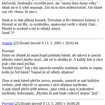
křečovitá. Nedokážu vysvětlit proč, ale "mosty-řeky-hosty-věky" -
nějak mi to k sobě nepasuje. Zní mi to dost nelibozvučně. Ale básně
sou věc vkusu, že ano:)
Jinak je to fakt pěknej kousek. Dovoluju si říct dokonce krásnej :)
Hrozně se mi líbí...ta symbolika, opakování veršů v druhý části...
Působí to uceleně a má to nějaký smysl.
Jasně 5*
Aramir
13. 5. 2005 v 20:02:44
Psovlad:
Hmm no zřejmě jsi nepochopil podstatu básně, ale taková je poezie
někoho osloví jineho urazí...tak už to zkrátka je. A každý kdo ji chce
psát s tím musí počítat.
Násilné rýmy? Tak s tím opravdu nemůžu souhlasit- mohu se zeptat,
kolik jsi četl básní? Napsal jsi už někdy nějakou?
Zkus si moji báseň přečíst znovu, pomalu, zamysli se nad každým
veršem...jistě objevíž ve spoustu z nich nějakou myšlenku
A pak báseň přečti ještě jednou...jako celek a spoj si jednotlivé
myšlenky dohromady...Myslím že pak bude celkový dojem "jiný".
Psovlad
13. 5. 2005 v 16:06:26