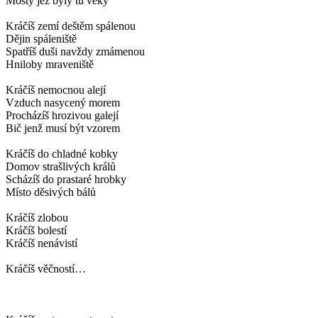
Mosty jež byly tu věky
Kráčíš zemí deštěm spálenou
Dějin spáleniště
Spatříš duši navždy zmámenou
Hniloby mraveniště
Kráčíš nemocnou alejí
Vzduch nasycený morem
Procházíš hrozivou galejí
Bič jenž musí být vzorem
Kráčíš do chladné kobky
Domov strašlivých králů
Scházíš do prastaré hrobky
Místo děsivých bálů
Kráčíš zlobou
Kráčíš bolestí
Kráčíš nenávistí
Kráčíš věčností…