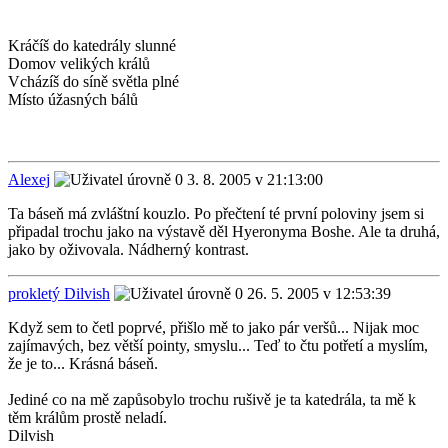
Kráčíš do katedrály slunné
Domov velikých králů
Vcházíš do síně světla plné
Místo úžasných bálů
Alexej
3. 8. 2005 v 21:13:00
Ta báseň má zvláštní kouzlo. Po přečtení té první poloviny jsem si
připadal trochu jako na výstavě děl Hyeronyma Boshe. Ale ta druhá,
jako by oživovala. Nádherný kontrast.
prokletý Dilvish
26. 5. 2005 v 12:53:39
Když sem to četl poprvé, přišlo mě to jako pár veršů... Nijak moc
zajímavých, bez větší pointy, smyslu... Teď to čtu potřetí a myslím,
že je to... Krásná báseň.
Jediné co na mě zapůsobylo trochu rušivě je ta katedrála, ta mě k
těm králům prostě neladí.
Dilvish