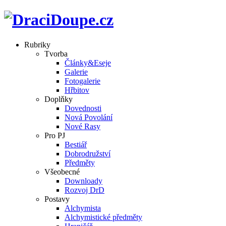
Rubriky
Tvorba
Články&Eseje
Galerie
Fotogalerie
Hřbitov
Doplňky
Dovednosti
Nová Povolání
Nové Rasy
Pro PJ
Bestiář
Dobrodružství
Předměty
Všeobecné
Downloady
Rozvoj DrD
Postavy
Alchymista
Alchymistické předměty