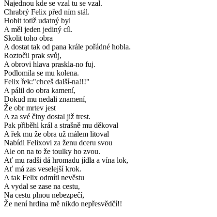
Najednou kde se vzal tu se vzal.
Chrabrý Felix před ním stál.
Hobit totiž udatný byl
A měl jeden jediný cíl.
Skolit toho obra
A dostat tak od pana krále pořádné hobla.
Roztočil prak svůj,
A obrovi hlava praskla-no fuj.
Podlomila se mu kolena.
Felix řek:"chceš další-na!!!"
A pálil do obra kamení,
Dokud mu nedali znamení,
Že obr mrtev jest
A za své činy dostal již trest.
Pak přiběhl král a strašně mu děkoval
A řek mu že obra už málem litoval
Nabídl Felixovi za ženu dceru svou
Ale on na to že toulky ho zvou.
Ať mu radši dá hromadu jídla a vína lok,
Ať má zas veselejší krok.
A tak Felix odmítl nevěstu
A vydal se zase na cestu,
Na cestu plnou nebezpečí,
Že není hrdina mě nikdo nepřesvědčí!!