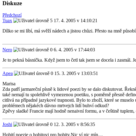
Diskuze
Předchozí
Tuax
17. 4. 2005 v 14:10:21
Dílko se mi líbí, má svěží nádech a jistou chůzi. Přesto na mně půso
Nero
6. 4. 2005 v 17:44:03
Je to pekná básnička. Když jsem to četl tak jsem se docela i zasmál. J
Apea
15. 3. 2005 v 13:03:51
Marisa
Zda patří jarmareční písně k lidové poezi by se dalo diskutovat. Řek
také nemají tu spolehlivě vymezenou poetiku, s poměrně přesně defino
citlivá na případné jazykové trapnosti. Bylo to zboží, které se muselo
problémech nějakéch dávno mrtvejch lidí buhví odkud?
Zpěvy sladké Francie mají hodně nenaivní formu, a v češtině tuplem, 
Joshi
12. 3. 2005 v 8:56:35
Hobití poezie o hobitovi pro hobity.Nic ví nic mín....