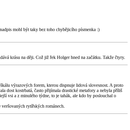
 nadpis mohl být taky bez toho chybějicího písmenka :)
idává krásu na ději. Což již řek Holger hned na začátku. Takže čtyry.
 škálu výrazových forem, kterou dispnuje lidová slovesnost. A proto
dost kostrbatá, často přijímala drastické metafory a nebyla příliš
ejší vsi a z minulého týdne, to je tahák, ale kdo by poslouchal o
ve veršovaných rytířských románech.