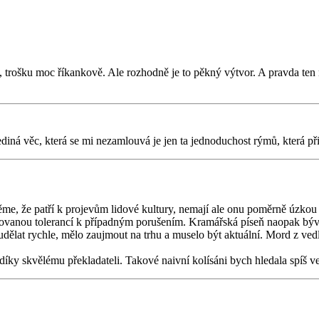
bí, trošku moc říkankově. Ale rozhodně je to pěkný výtvor. A pravda ten
ediná věc, která se mi nezamlouvá je jen ta jednoduchost rýmů, která př
něme, že patří k projevům lidové kultury, nemají ale onu poměrně úzkou
vanou tolerancí k případným porušením. Kramářská píseň naopak bývala 
 udělat rychle, mělo zaujmout na trhu a muselo být aktuální. Mord z vedl
díky skvělému překladateli. Takové naivní kolísáni bych hledala spíš 