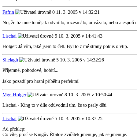
Fafrin
11. 3. 2005 v 14:32:21
No, že bz mne to nějak odvařilo, rozesmálo, odvázalo, nebo alespoň n
Lischai
10. 3. 2005 v 14:41:43
Holger: Já vím, také jsem to četl. Byl to z mé strany pokus o vtip.
Shelagh
10. 3. 2005 v 14:32:26
Příjemné, pohodové, hobití...
Jako pozadí pro hraní příběhu perfektní.
Mgr. Holger
10. 3. 2005 v 10:50:44
Lischai - King to v díle odůvodnil tím, že to psaly děti.
Lischai
10. 3. 2005 v 10:37:25
Ad překlep:
Co víte, proč se Kingův Řbitov zviřátek jmenuje, jak se jmenuje.