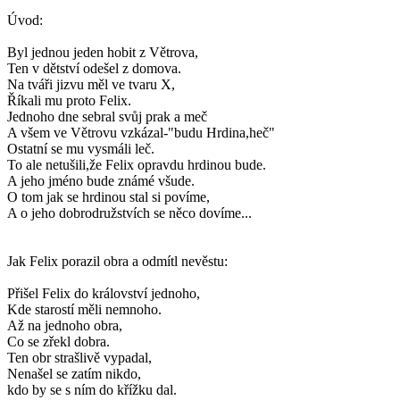
Úvod:
Byl jednou jeden hobit z Větrova,
Ten v dětství odešel z domova.
Na tváři jizvu měl ve tvaru X,
Říkali mu proto Felix.
Jednoho dne sebral svůj prak a meč
A všem ve Větrovu vzkázal-"budu Hrdina,heč"
Ostatní se mu vysmáli leč.
To ale netušili,že Felix opravdu hrdinou bude.
A jeho jméno bude známé všude.
O tom jak se hrdinou stal si povíme,
A o jeho dobrodružstvích se něco dovíme...
Jak Felix porazil obra a odmítl nevěstu:
Přišel Felix do království jednoho,
Kde starostí měli nemnoho.
Až na jednoho obra,
Co se zřekl dobra.
Ten obr strašlivě vypadal,
Nenašel se zatím nikdo,
kdo by se s ním do křížku dal.