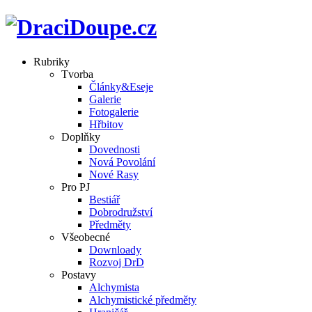
Rubriky
Tvorba
Články&Eseje
Galerie
Fotogalerie
Hřbitov
Doplňky
Dovednosti
Nová Povolání
Nové Rasy
Pro PJ
Bestiář
Dobrodružství
Předměty
Všeobecné
Downloady
Rozvoj DrD
Postavy
Alchymista
Alchymistické předměty