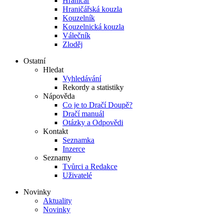
Hraničář
Hraničářská kouzla
Kouzelník
Kouzelnická kouzla
Válečník
Zloděj
Ostatní
Hledat
Vyhledávání
Rekordy a statistiky
Nápověda
Co je to Dračí Doupě?
Dračí manuál
Otázky a Odpovědi
Kontakt
Seznamka
Inzerce
Seznamy
Tvůrci a Redakce
Uživatelé
Novinky
Aktuality
Novinky