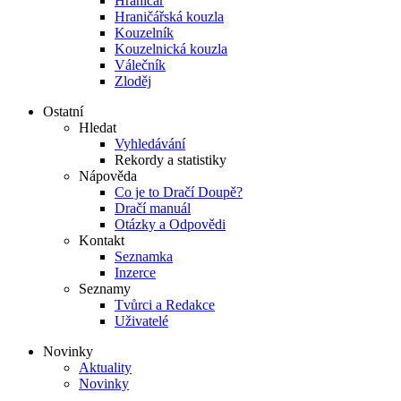
Hraničář
Hraničářská kouzla
Kouzelník
Kouzelnická kouzla
Válečník
Zloděj
Ostatní
Hledat
Vyhledávání
Rekordy a statistiky
Nápověda
Co je to Dračí Doupě?
Dračí manuál
Otázky a Odpovědi
Kontakt
Seznamka
Inzerce
Seznamy
Tvůrci a Redakce
Uživatelé
Novinky
Aktuality
Novinky