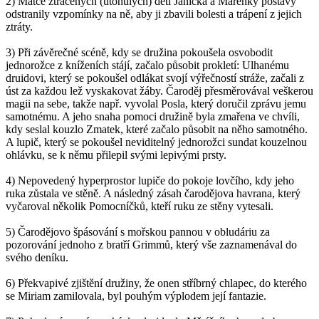
2) Matce ztracených (utonulých) dětí Janíčka a Mařenky postavy
odstranily vzpomínky na ně, aby ji zbavili bolesti a trápení z jejich
ztráty.
3) Při závěrečné scéně, kdy se družina pokoušela osvobodit
jednorožce z kníženích stájí, začalo působit prokletí: Ulhanému
druidovi, který se pokoušel odlákat svojí výřečností stráže, začali z
úst za každou lež vyskakovat žáby. Čaroděj přesměrovával veškerou
magii na sebe, takže např. vyvolal Posla, který doručil zprávu jemu
samotnému. A jeho snaha pomoci družině byla zmařena ve chvíli,
kdy seslal kouzlo Zmatek, které začalo působit na něho samotného.
A lupič, který se pokoušel neviditelný jednorožci sundat kouzelnou
ohlávku, se k němu přilepil svými lepivými prsty.
4) Nepovedený hyperprostor lupiče do pokoje lovčího, kdy jeho
ruka zůstala ve stěně. A následný zásah čarodějova havrana, který
vyčaroval několik Pomocníčků, kteří ruku ze stěny vytesali.
5) Čarodějovo špásování s mořskou pannou v obludáriu za
pozorování jednoho z bratří Grimmů, který vše zaznamenával do
svého deníku.
6) Překvapivé zjištění družiny, že onen stříbrný chlapec, do kterého
se Miriam zamilovala, byl pouhým výplodem její fantazie.