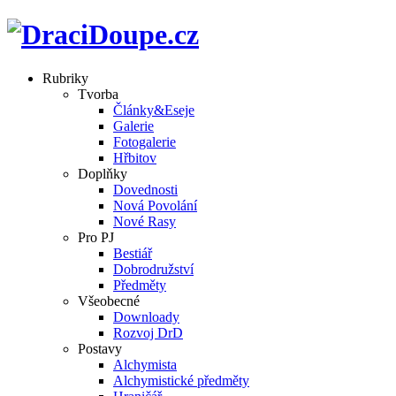
Rubriky
Tvorba
Články&Eseje
Galerie
Fotogalerie
Hřbitov
Doplňky
Dovednosti
Nová Povolání
Nové Rasy
Pro PJ
Bestiář
Dobrodružství
Předměty
Všeobecné
Downloady
Rozvoj DrD
Postavy
Alchymista
Alchymistické předměty