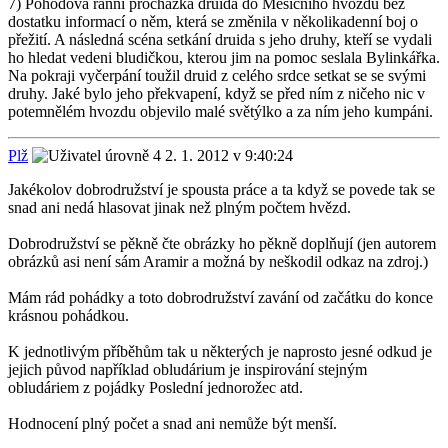
7) Pohodová ranní procházka druida do Měsíčního hvozdu bez
dostatku informací o něm, která se změnila v několikadenní boj o
přežití. A následná scéna setkání druida s jeho druhy, kteří se vydali
ho hledat vedeni bludičkou, kterou jim na pomoc seslala Bylinkářka.
Na pokraji vyčerpání toužil druid z celého srdce setkat se se svými
druhy. Jaké bylo jeho překvapení, když se před ním z ničeho nic v
potemnělém hvozdu objevilo malé světýlko a za ním jeho kumpáni.
Plž
2. 1. 2012 v 9:40:24
Jakékolov dobrodružství je spousta práce a ta když se povede tak se
snad ani nedá hlasovat jinak než plným počtem hvězd.
Dobrodružství se pěkně čte obrázky ho pěkně doplňují (jen autorem
obrázků asi není sám Aramir a možná by neškodil odkaz na zdroj.)
Mám rád pohádky a toto dobrodružství zavání od začátku do konce
krásnou pohádkou.
K jednotlivým příběhům tak u některých je naprosto jesné odkud je
jejich původ například obludárium je inspirování stejným
obludáriem z pojádky Poslední jednorožec atd.
Hodnocení plný počet a snad ani nemůže být menší.