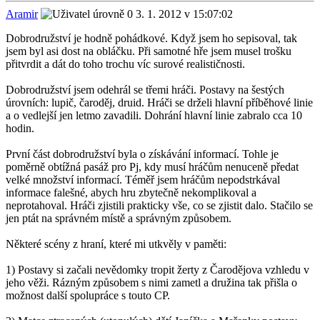
Aramir
3. 1. 2012 v 15:07:02
Dobrodružství je hodně pohádkové. Když jsem ho sepisoval, tak
jsem byl asi dost na obláčku. Při samotné hře jsem musel trošku
přitvrdit a dát do toho trochu víc surové realističnosti.
Dobrodružství jsem odehrál se třemi hráči. Postavy na šestých
úrovních: lupič, čaroděj, druid. Hráči se drželi hlavní příběhové linie
a o vedlejší jen letmo zavadili. Dohrání hlavní linie zabralo cca 10
hodin.
První část dobrodružství byla o získávání informací. Tohle je
poměrně obtížná pasáž pro Pj, kdy musí hráčům nenuceně předat
velké množství informací. Téměř jsem hráčům nepodstrkával
informace falešné, abych hru zbytečně nekomplikoval a
neprotahoval. Hráči zjistili prakticky vše, co se zjistit dalo. Stačilo se
jen ptát na správném místě a správným způsobem.
Některé scény z hraní, které mi utkvěly v paměti:
1) Postavy si začali nevědomky tropit žerty z Čarodějova vzhledu v
jeho věži. Rázným způsobem s nimi zametl a družina tak přišla o
možnost další spolupráce s touto CP.