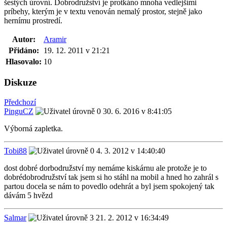
šestých úrovní. Dobrodružství je protkáno mnoha vedlejšími
príbehy, kterým je v textu venován nemalý prostor, stejně jako
hernímu prostredí.
Autor:
Aramir
Přidáno:
19. 12. 2011 v 21:21
Hlasovalo:
10
Diskuze
Předchozí
PinguCZ
30. 6. 2016 v 8:41:05
Výborná zapletka.
Tobi88
4. 3. 2012 v 14:40:40
dost dobré dorbodružství my nemáme kiskárnu ale protože je to
dobrédobrodružství tak jsem si ho stáhl na mobil a hned ho zahrál s
partou docela se nám to povedlo odehrát a byl jsem spokojený tak
dávám 5 hvězd
Salmar
21. 2. 2012 v 16:34:49