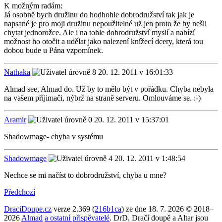
K možným radám:
Já osobně bych družinu do hodhohle dobrodružství tak jak je
napsané je pro moji družinu nepoužitelné už jen proto že by nešli
chytat jednorožce. Ale i na tohle dobrodružství myslí a nabízí
možnost ho otočit a udělat jako nalezení knížecí dcery, která tou
dobou bude u Pána vzpomínek.
Nathaka
20. 12. 2011 v 16:01:33
Almad see, Almad do. Už by to mělo být v pořádku. Chyba nebyla
na vašem příjimači, nýbrž na straně serveru. Omlouváme se. :-)
Aramir
20. 12. 2011 v 15:37:01
Shadowmage- chyba v systému
Shadowmage
20. 12. 2011 v 1:48:54
Nechce se mi načíst to dobrodružství, chyba u mne?
Předchozí
DraciDoupe.cz
verze 2.369 (
216b1ca
) ze dne 18. 7. 2026 © 2018–
2026
Almad
a ostatní přispěvatelé
. DrD, Dračí doupě a Altar jsou