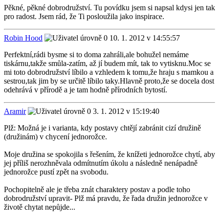
Pěkné, pěkné dobrodružství. Tu povídku jsem si napsal kdysi jen tak
pro radost. Jsem rád, že Ti posloužila jako inspirace.
Robin Hood
10. 1. 2012 v 14:55:57
Perfektní,rádi bysme si to doma zahráli,ale bohužel nemáme
tiskárnu,takže smůla-zatím, až jí budem mít, tak to vytisknu.Moc se
mi toto dobrodružství líbilo a vzhledem k tomu,že hraju s mamkou a
sestrou,tak jim by se určitě líbilo taky.Hlavně proto,že se docela dost
odehrává v přírodě a je tam hodně přírodních bytostí.
Aramir
3. 1. 2012 v 15:19:40
Plž: Možná je i varianta, kdy postavy chtějí zabránit cizí družině
(družinám) v chycení jednorožce.
Moje družina se spokojila s řešením, že knížeti jednorožce chytí, aby
jej příliš nerozhněvala odmítnutím úkolu a následně nenápadně
jednorožce pustí zpět na svobodu.
Pochopitelně ale je třeba znát charaktery postav a podle toho
dobrodružství upravit- Plž má pravdu, že řada družin jednorožce v
životě chytat nepůjde...