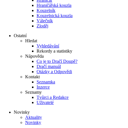
Hraničář
Hraničářská kouzla
Kouzelník
Kouzelnická kouzla
Válečník
Zloděj
Ostatní
Hledat
Vyhledávání
Rekordy a statistiky
Nápověda
Co je to Dračí Doupě?
Dračí manuál
Otázky a Odpovědi
Kontakt
Seznamka
Inzerce
Seznamy
Tvůrci a Redakce
Uživatelé
Novinky
Aktuality
Novinky