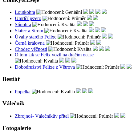
Loutkohra
Umrlčí jezero
Stínohra
Stařec a Strom
Úvahy starého Felixe
Černá královna
Chodec věčností
O tom jak se Felix vozil na dračím ocase
Dobodružství Felixe z Větrova
Bestiář
Popelka
Válečník
Zbrojnoš- Válečníkův přítel
Fotogalerie