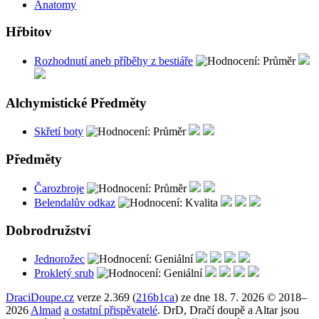
Anatomy
Hřbitov
Rozhodnutí aneb příběhy z bestiáře
Alchymistické Předměty
Skřetí boty
Předměty
Čarozbroje
Belendalův odkaz
Dobrodružství
Jednorožec
Prokletý srub
DraciDoupe.cz
verze 2.369 (
216b1ca
) ze dne 18. 7. 2026 © 2018–
2026
Almad
a ostatní přispěvatelé
. DrD, Dračí doupě a Altar jsou