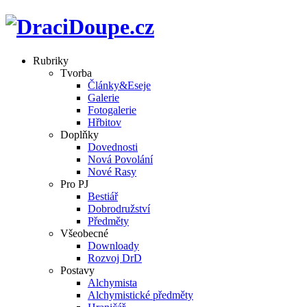
Rubriky
Tvorba
Články&Eseje
Galerie
Fotogalerie
Hřbitov
Doplňky
Dovednosti
Nová Povolání
Nové Rasy
Pro PJ
Bestiář
Dobrodružství
Předměty
Všeobecné
Downloady
Rozvoj DrD
Postavy
Alchymista
Alchymistické předměty