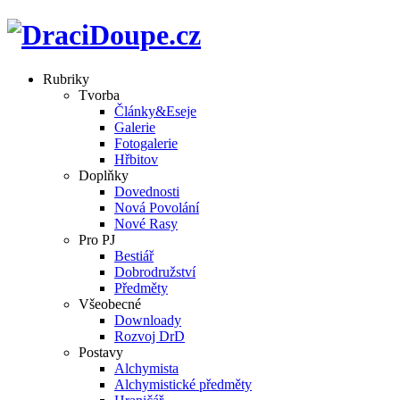
Rubriky
Tvorba
Články&Eseje
Galerie
Fotogalerie
Hřbitov
Doplňky
Dovednosti
Nová Povolání
Nové Rasy
Pro PJ
Bestiář
Dobrodružství
Předměty
Všeobecné
Downloady
Rozvoj DrD
Postavy
Alchymista
Alchymistické předměty