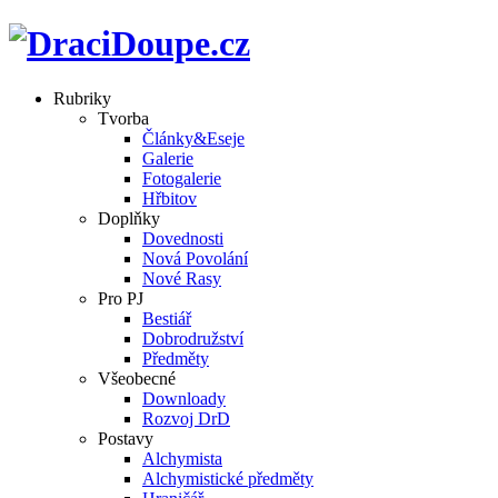
Rubriky
Tvorba
Články&Eseje
Galerie
Fotogalerie
Hřbitov
Doplňky
Dovednosti
Nová Povolání
Nové Rasy
Pro PJ
Bestiář
Dobrodružství
Předměty
Všeobecné
Downloady
Rozvoj DrD
Postavy
Alchymista
Alchymistické předměty