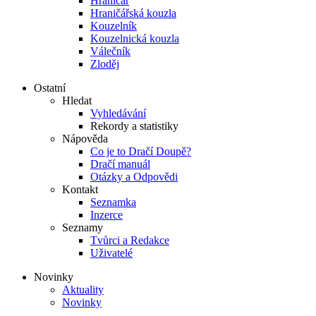
Hraničář
Hraničářská kouzla
Kouzelník
Kouzelnická kouzla
Válečník
Zloděj
Ostatní
Hledat
Vyhledávání
Rekordy a statistiky
Nápověda
Co je to Dračí Doupě?
Dračí manuál
Otázky a Odpovědi
Kontakt
Seznamka
Inzerce
Seznamy
Tvůrci a Redakce
Uživatelé
Novinky
Aktuality
Novinky