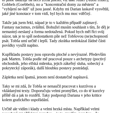
Gobbels (Goebbels), no a "koncentrační domy za městem" a
"vybíjení ne-lidí" už jsou jasné. Kdyby mi Darian laskavě vysvětlil,
jaké jiné konotace v tom vidí, byl bych mu moc vděčný.
Takže jak jsem řekl, nápad je to v každém případě zajímavý.
Fantasy nacismus, zvláštní. Bohužel musím souhlasit s tím, že děj je
nemastný-neslaný a forma nedotažená. Pokud bych měl říct svůj
názor, tak je to spíš nedostatkem píle než Tobšovou (ne)schopností
psát. Tobša umí určitě i lepší. Tady zkrátka nedokázal žádné části
povídky využít naplno.
Kupříkladu postavy jsou opravdu ploché a nevýrazné. Především
pak Marten. Tobša podle mě pracoval pouze s archetypy (poctivý
obchodník, jeho elfská milenka, jejich zákeřný sluha, sobecký a
pokrytecký záporák), další hloubku postavy postrádají.
Zápletka není špatná, jenom není dostatečně napínavá.
Taky se mi zdá, že Tobša se nenaučil pracovat s kurzívou a
vkládanými texty. Doporučuju velmi promýšlet, co do té kurzívy
příště dá a jak to rozdělí. Taky podporuji Dariana v jeho kritice
kolem grafického uspořádání.
Určitě ale vidím i klady a velmi hezká místa. Například velmi