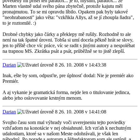
povedený mi přišel ten paradox... je to, myslím, paradox... že
Marten vlastně udal svého pána zbytečně, protože kajutu měl
pronajmutou. To se mi opravdu líbilo. Opakem pak byly takové
"neohrabanosti" jako věta: "vzkřikla Allys, až se jí zhoupla ňadra",
to je roztomilé. :)
Drobné chybky jako čárky a překlepy mě rušily. Rozhodně to ale
není na tak špatné úrovni. Tobša si umí docela pěkně hrát se slovy,
jen to příště chce víc práce, víc se radit s jinými autory a nespoléhat
na trapnou MS. Zkrátka psát a psát, průběžně se to jistě zlepší.
Darian
26. 10. 2008 v 14:43:38
Inak, ešte by som, odpusťte, pre úplnosť dodal: Nie je premiér ako
Premiér.
A aj vykanie je gramatická forma, nejde len o titulovanie jedinca,
alebo jeho oslovovanie krstným menom.
Darian
26. 10. 2008 v 14:41:08
Svojho času som mal výhrady voči uverejneniu tejto poviedky
vzhľadom na konotácie v nej obsiahnuté. Ich vzťah k nechutným
udalostiam, ktoré sa v našom Meste odohrávali, je však len
náhodný. Po porade s autorom a šéfredaktorom som ale ustúpil, a