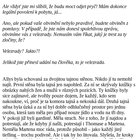
Ale vždyť jste mi slíbili, že budu moct odjet pryč! Mám dokonce
legální povolení k pobytu, já...
Ano, ale pokud vaše obvinění nebylo pravdivé, budete obviněn z
pomluvy. V případě, že jste nám donesl spolehlivou zprávu,
obviníme vás z velezrady. Nemusím vám říkat, jaký je trest za ty
zločiny, že?
Velezrady? Jakto?!
Jelikož jste přinesl udání na člověka, to je velezrada.
Allys byla schovaná za dvojitou tajnou stěnou. Nikdo jí tu nemohl
najít. První stěna byla tajná jen napohled. Za ní se skrývaly knížky s
obrázky nahých žen a mužů v různých pozicích. Ty knížky byly
sice zajímavé, ale tvořily pouze dojem, že každý, kdo sem
nakoukne, ví, proč je ta komora tajná a nekouká dál. Druhá tajná
stěna byla úzká a za ní byl dobře odhlučněný prostor pro jednu
osobu, která tam měla pro případ nouze jídlo a vodu na tři dny.
V pokoji již byli gardisté. Měla strach. Ne z toho, že jí najdou a
potrestají, ale že kdyby jí našli, potrestají i Thomase a Martena.
Neměla Martena moc ráda, protože působil – jako každý jiný
tiefling – trochu podivně. Ale i tak by ho litovala. Slyšela, že kroky