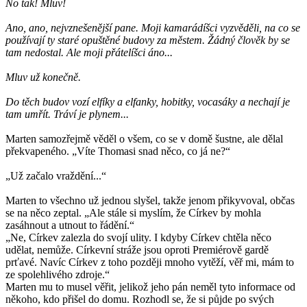
No tak! Mluv!
Ano, ano, nejvznešenější pane. Moji kamarádíšci vyzvěděli, na co se
používají ty staré opuštěné budovy za městem. Žádný člověk by se
tam nedostal. Ale moji přátelíšci áno...
Mluv už konečně.
Do těch budov vozí elfíky a elfanky, hobitky, vocasáky a nechají je
tam umřít. Tráví je plynem...
Marten samozřejmě věděl o všem, co se v domě šustne, ale dělal
překvapeného. „Víte Thomasi snad něco, co já ne?“
„Už začalo vraždění...“
Marten to všechno už jednou slyšel, takže jenom přikyvoval, občas
se na něco zeptal. „Ale stále si myslím, že Církev by mohla
zasáhnout a utnout to řádění.“
„Ne, Církev zalezla do svojí ulity. I kdyby Církev chtěla něco
udělat, nemůže. Církevní stráže jsou oproti Premiérově gardě
prťavé. Navíc Církev z toho později mnoho vytěží, věř mi, mám to
ze spolehlivého zdroje.“
Marten mu to musel věřit, jelikož jeho pán neměl tyto informace od
někoho, kdo přišel do domu. Rozhodl se, že si půjde po svých