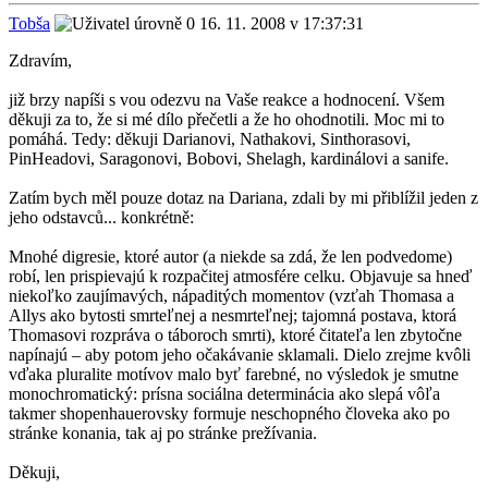
Tobša
16. 11. 2008 v 17:37:31
Zdravím,
již brzy napíši s vou odezvu na Vaše reakce a hodnocení. Všem
děkuji za to, že si mé dílo přečetli a že ho ohodnotili. Moc mi to
pomáhá. Tedy: děkuji Darianovi, Nathakovi, Sinthorasovi,
PinHeadovi, Saragonovi, Bobovi, Shelagh, kardinálovi a sanife.
Zatím bych měl pouze dotaz na Dariana, zdali by mi přiblížil jeden z
jeho odstavců... konkrétně:
Mnohé digresie, ktoré autor (a niekde sa zdá, že len podvedome)
robí, len prispievajú k rozpačitej atmosfére celku. Objavuje sa hneď
niekoľko zaujímavých, nápaditých momentov (vzťah Thomasa a
Allys ako bytosti smrteľnej a nesmrteľnej; tajomná postava, ktorá
Thomasovi rozpráva o táboroch smrti), ktoré čitateľa len zbytočne
napínajú – aby potom jeho očakávanie sklamali. Dielo zrejme kvôli
vďaka pluralite motívov malo byť farebné, no výsledok je smutne
monochromatický: prísna sociálna determinácia ako slepá vôľa
takmer shopenhauerovsky formuje neschopného človeka ako po
stránke konania, tak aj po stránke prežívania.
Děkuji,