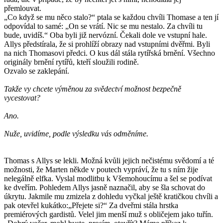
přemlouvat.
„Co když se mu něco stalo?“ ptala se každou chvíli Thomase a ten jí
odpovídal to samé: „On se vrátí. Nic se mu nestalo. Za chvíli tu
bude, uvidíš.“ Oba byli již nervózní. Čekali dole ve vstupní hale.
Allys předstírala, že si prohlíží obrazy nad vstupními dvěřmi. Byli
na nich Thomasovi předci. O kus dál stála rytířská brnění. Všechno
originály brnění rytířů, kteří sloužili rodině.
Ozvalo se zaklepání.
Takže vy chcete výměnou za svědectví možnost bezpečně
vycestovat?
Ano.
Nuže, uvidíme, podle výsledku vás odměníme.
Thomas s Allys se lekli. Možná kvůli jejich nečistému svědomí a té
možnosti, že Marten někde v poutech vypráví, že tu s ním žije
nelegálně elfka. Vyslal modlitbu k Všemohoucímu a šel se podívat
ke dveřím. Pohledem Allys jasně naznačil, aby se šla schovat do
úkrytu. Jakmile mu zmizela z dohledu vyčkal ještě kratičkou chvíli a
pak otevřel kukátko:„Přejete si?“ Za dveřmi stála hrstka
premiérových gardistů. Velel jim menší muž s obličejem jako tuřín.