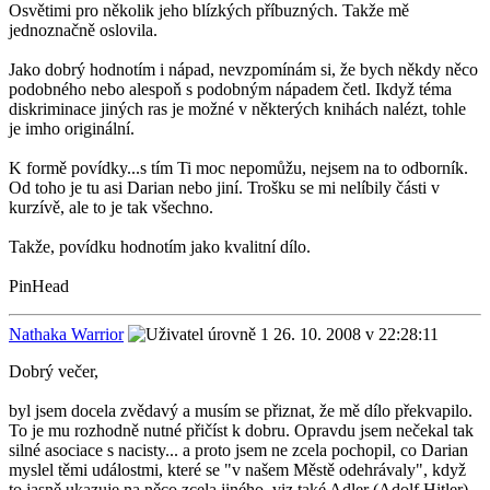
Osvětimi pro několik jeho blízkých příbuzných. Takže mě
jednoznačně oslovila.
Jako dobrý hodnotím i nápad, nevzpomínám si, že bych někdy něco
podobného nebo alespoň s podobným nápadem četl. Ikdyž téma
diskriminace jiných ras je možné v některých knihách nalézt, tohle
je imho originální.
K formě povídky...s tím Ti moc nepomůžu, nejsem na to odborník.
Od toho je tu asi Darian nebo jiní. Trošku se mi nelíbily části v
kurzívě, ale to je tak všechno.
Takže, povídku hodnotím jako kvalitní dílo.
PinHead
Nathaka Warrior
26. 10. 2008 v 22:28:11
Dobrý večer,
byl jsem docela zvědavý a musím se přiznat, že mě dílo překvapilo.
To je mu rozhodně nutné přičíst k dobru. Opravdu jsem nečekal tak
silné asociace s nacisty... a proto jsem ne zcela pochopil, co Darian
myslel těmi událostmi, které se "v našem Městě odehrávaly", když
to jasně ukazuje na něco zcela jiného, viz také Adler (Adolf Hitler),