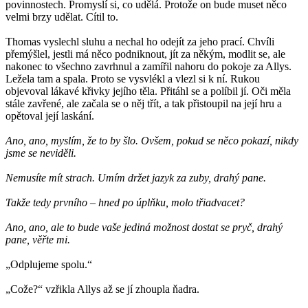
povinnostech. Promyslí si, co udělá. Protože on bude muset něco
velmi brzy udělat. Cítil to.
Thomas vyslechl sluhu a nechal ho odejít za jeho prací. Chvíli
přemýšlel, jestli má něco podniknout, jít za někým, modlit se, ale
nakonec to všechno zavrhnul a zamířil nahoru do pokoje za Allys.
Ležela tam a spala. Proto se vysvlékl a vlezl si k ní. Rukou
objevoval lákavé křivky jejího těla. Přitáhl se a políbil jí. Oči měla
stále zavřené, ale začala se o něj třít, a tak přistoupil na její hru a
opětoval její laskání.
Ano, ano, myslím, že to by šlo. Ovšem, pokud se něco pokazí, nikdy
jsme se neviděli.
Nemusíte mít strach. Umím držet jazyk za zuby, drahý pane.
Takže tedy prvního – hned po úplňku, molo třiadvacet?
Ano, ano, ale to bude vaše jediná možnost dostat se pryč, drahý
pane, věřte mi.
„Odplujeme spolu.“
„Cože?“ vzřikla Allys až se jí zhoupla ňadra.