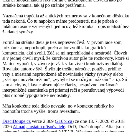
stránke konania, tak aj po stránke prežívania.
Naznačená tragédia až antických rozmerov sa v konečnom dôsledku
teda nekoná. Čo tu napokon máme predostreté, nie je príbeh o
fatálnom osude vznešených jedincov, lež kronika – opis udalostí bez
žiadanej syntézy.
Formálna stránka diela je tiež nepresvedčivá. V prvom rade som,
priznám sa, nepochopil, prečo autor zvolil takú grafickú
kompozíciu, akú zvolil. Zdá sa mi neprehľadná a nesúrodá. Človek
si v jednej chvíli myslí, že kurzívou autor píše tie rozhovory, ktoré si
Marten vypočul, v závere je však v kurzíve i konkluzívny dialóg.
Rovnako autorov štýl. Štylizuje trošku náročne, používa pridlhé
vety a miestami neprirodzené až novinárske väzby (vsuvky alebo
„zástupci nového režimu“, „vyhýbat se možným urážkám“ a i.). Sú
tam aj chyby, hlavne absentujúce čiarky, nesprávne používané
interpunkčné znamienka pri priamej reči a prerušovanej výpovedi
plus drobné typografické nedostatky.
Mňa konkrétne teda dielo nevzalo, no v kontexte rubriky ho
hodnotím trocha vyššie: troma hviezdami.
DraciDoupe.cz
verze 2.369 (
216b1ca
) ze dne 18. 7. 2026 © 2018–
2026
Almad
a ostatní přispěvatelé
. DrD, Dračí doupě a Altar jsou
ochranné známky společnosti ALTAR. Všechna práva vyhrazena.