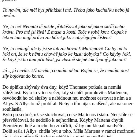
To nevím, ale měl bys přihlásit i mě. Třeba jako kuchařku nebo já
nevím.
Ne, to ne! Nebudu tě nikde přihlašovat jako nějakou skříň nebo
krávu. Pro mě jsi živá! Z masa a kostí. Teče v tobě krev. Copak s
tebou tam mají právo zacházet jako s obyčejným číslem?
Ne, to nemají, ale ty jsi se tak zachoval k Martenovi! Co by na to
řekl on, že se k němu chováš jako ke kusu dobytka? Co kdyby řekl,
že když jsi ho tam přihlásil, jsi vlastně stejně tak špatný jako oni?
Já -, já nevím. Už nevím, co mám dělat. Bojím se, že nemám dost
síly bojovat do konce.
Do úplňku zbývaly dva dny, když Thomase potkala ta nemilá
záležitost. Bylo to v ten večer, kdy si chtěl promluvit s Martenem,
osvobodit ho od služby a nabídnout mu možnost cestovat s ním a s
Allys. S Allys to už probíral. Nebyla tím nijak nadšená, ale nakonec
souhlasila.
Bylo po sedmé, už se strachoval, co se Martenovi stalo. Neustále se
přesvědčoval, že nedošlo k nejhoršímu. Kdyby Martena chytili
Premiérovi lidé a trochu ho zmáčkli, už by mu klepali na dvěře.
Dolů sešla i Allys, chtěla být u toho. Měla Martena v rámci možností
ráda, ale v případě, že by nechtěl jet s nimi, nehodlala jej