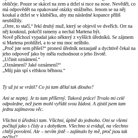
obličeje. Pouze se skácel na zem a držel si ruce na nose. Nevěděl, co
má odpovědět na opakované otázky strážného. Jenom se na něj
koukal a držel se v klubíčku, aby mu následné kopance příliš
neublížily.
„Orre, to stačí,“ řekl druhý muž, který se objevil ve dveřích. Orr na
něj kouknul, pokrčil rameny a nechal Martena být.
Nově příchozí vypadal jako některý z vyšších úředníků. Se zájmem
si Martena prohlížel, a to se mu moc nelíbilo.
„Proč jste sem přišel?“ pronesl úředník nezaujatě a dychtivě čekal na
jeho odpoveď jako by měla rozhodnout o jeho životě.
„Učinit oznámení.“
„Oznámení? Jaké oznámení?“
„Můj pán spí s elfskou běhnou.“
Ty už jsi se vrátil? Co jsi tam dělal tak dlouho?
Ani se neptej. Je to tam příšerný. Taková práce! Trvalo mi celé
odpoledne, než jsem mohl vyřídit svou žádost. A zjistil jsem tam
jednu zajímavou věc.
Všichni ti úředníci tam. Všichni, úplně do jednoho. Oni se všemi
počítají jako s čísly a s dobytkem. Všechno si evidují, na všechno
chtějí povolení. Ale – nevím jistě – zajímalo by mě, proč jsou tak
pečliví?