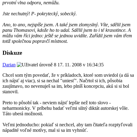
prvotní vlna odporu, nemůžu.
Jste nechutný! P- pokrytecký, sobecký.
Ano, to ano, nejspíše jsem. A také jsem zlomyslný. Víte, sdělil jsem
panu Thomasovi, kdože ho to udal. Sdělil jsem to i té krasotince. A
můžu vám říci jedno: ještě se jednou uvidíte. Zařídil jsem vám třem
totiž společnou popravčí místnost.
Diskuze
Darian
17. 11. 2008 v 16:34:35
Chcel som tým povedať, že v príkladoch, ktoré som uviedol (a dá sa
ich nájsť aj viac), si sa nechal "uniesť". Načrtol si ich, pôsobia
zaujímavo, no nevenuješ sa im, lebo plníš koncepciu, akú si si bol
stanovil.
Preto to pôsobí tak - neviem nájsť lepšie než toto slovo -
neharmonicky. V príbehu badať veľmi silný diktát autorskej vôle.
Táto uberá možnosti.
Veľmi jednoducho: pokiaľ si nechcel, aby tam čitateľa rozptyľovali
nápadité voľné motívy, mal si sa im vyhnúť.