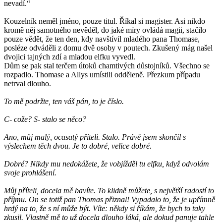
nevadí.“
Kouzelník neměl jméno, pouze titul. Říkal si magister. Asi nikdo
kromě něj samotného nevěděl, do jaké míry ovládá magii, stačilo
pouze vědět, že ten den, kdy navštívil mladého pana Thomase,
posléze odváděli z domu dvě osoby v poutech. Zkušený mág našel
dvojici tajných zdí a mladou elfku vyvedl.
Dům se pak stal terčem útoků chamtivých důstojníků. Všechno se
rozpadlo. Thomase a Allys umístili odděleně. Přezkum případu
netrval dlouho.
To mě podržte, ten váš pán, to je číslo.
C- cože? S- stalo se něco?
Ano, můj malý, ocasatý příteli. Stalo. Právě jsem skončil s
výslechem těch dvou. Je to dobré, velice dobré.
Dobré? Nikdy mu nedokážete, že vobjížděl tu elfku, když odvolám
svoje prohlášení.
Můj příteli, docela mě bavíte. To klidně můžete, s největší radostí to
příjmu. On se totiž pan Thomas přiznal! Vypadalo to, že je upřímně
hrdý na to, že s ní může být. Víte: někdy si říkám, že bych to taky
zkusil. Vlastně mě to už docela dlouho láká, ale dokud panuje tahle