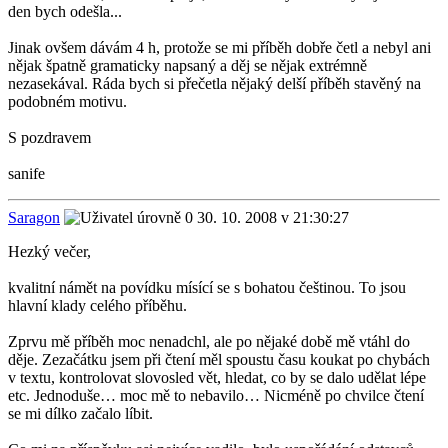
den bych odešla...
Jinak ovšem dávám 4 h, protože se mi příběh dobře četl a nebyl ani
nějak špatně gramaticky napsaný a děj se nějak extrémně
nezasekával. Ráda bych si přečetla nějaký delší příběh stavěný na
podobném motivu.
S pozdravem
sanife
Saragon
30. 10. 2008 v 21:30:27
Hezký večer,
kvalitní námět na povídku mísící se s bohatou češtinou. To jsou
hlavní klady celého příběhu.
Zprvu mě příběh moc nenadchl, ale po nějaké době mě vtáhl do
děje. Zezačátku jsem při čtení měl spoustu času koukat po chybách
v textu, kontrolovat slovosled vět, hledat, co by se dalo udělat lépe
etc. Jednoduše… moc mě to nebavilo… Nicméně po chvilce čtení
se mi dílko začalo líbit.