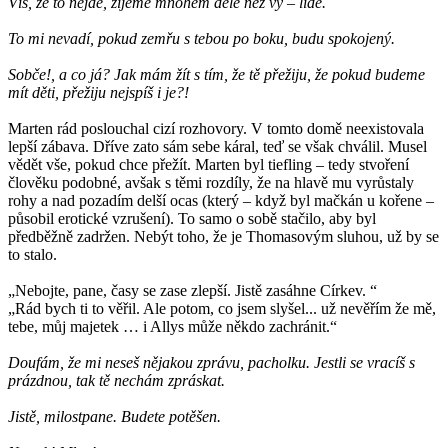
Víš, že to nejde, žijeme mnohem déle než vy – lidé.
To mi nevadí, pokud zemřu s tebou po boku, budu spokojený.
Sobče!, a co já? Jak mám žít s tím, že tě přežiju, že pokud budeme
mít děti, přežiju nejspíš i je?!
Marten rád poslouchal cizí rozhovory. V tomto domě neexistovala
lepší zábava. Dříve zato sám sebe káral, teď se však chválil. Musel
vědět vše, pokud chce přežít. Marten byl tiefling – tedy stvoření
člověku podobné, avšak s těmi rozdíly, že na hlavě mu vyrůstaly
rohy a nad pozadím delší ocas (který – když byl mačkán u kořene –
působil erotické vzrušení). To samo o sobě stačilo, aby byl
předběžně zadržen. Nebýt toho, že je Thomasovým sluhou, už by se
to stalo.
„Nebojte, pane, časy se zase zlepší. Jistě zasáhne Církev. “
„Rád bych ti to věřil. Ale potom, co jsem slyšel... už nevěřím že mě,
tebe, můj majetek … i Allys může někdo zachránit.“
Doufám, že mi neseš nějakou zprávu, pacholku. Jestli se vracíš s
prázdnou, tak tě nechám zpráskat.
Jistě, milostpane. Budete potěšen.