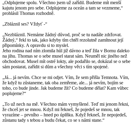
„Odplujeme spolu. Všechno jsem už zařídil. Budeme mít menší
kajutu jenom pro sebe. Odplujeme za oceán a tam se vezmeme,“
prohlásil Thomas rozhodně.
„Zbláznil ses? Vždyť -“
„Nezbláznil. Nemáme žádný důvod, proč se tu nadále zdržovat.
Žádný,“ řekl to tak, jako kdyby tím chtěl rezolutně zamítnout její
připomínky. A opravdu si to myslel.
Jeho rodina nad ním zlomila hůl již dávno a teď žila v Bornu daleko
na jihu. Thomas se o sebe musel starat sám. Neuměl nic jiného než
obchodovat. Musel mít ostré lokty, ale podařilo se, dokázal se o sebe
sám postarat, zařídit si dům a všechny věci s tím spojené.
„Já... já nevím. Chce se mi odjet. Vím, že sem přišla Temnota. Vím,
že když tu zůstaneme, tak oba zemřeme, ale... já nevím, bojím se
toho, co bude jinde. Jak budeme žít? Co budeme dělat? Kam vůbec
poplujeme?“
„To už nech na mě. Všechno mám vymyšlené. Teď mi jenom řekni,
že chceš jet se mnou. Když mi řekneš, že pojedeš se mnou, tak
vyrazíme – prvního – hned po úplňku. Když řekneš, že nepojedeš,
zůstanu tady s tebou a budu čekat, co se s námi stane.“