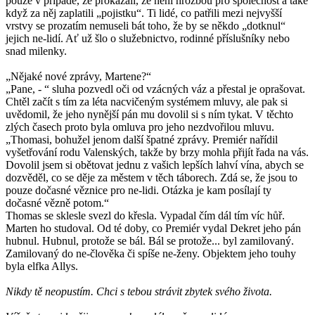
pouze v případě, že prokázali, že není hrozbou pro společnost a také
když za něj zaplatili „pojistku“. Ti lidé, co patřili mezi nejvyšší
vrstvy se prozatím nemuseli bát toho, že by se někdo „dotknul“
jejich ne-lidí. Ať už šlo o služebnictvo, rodinné příslušníky nebo
snad milenky.
„Nějaké nové zprávy, Martene?“
„Pane, - “ sluha pozvedl oči od vzácných váz a přestal je oprašovat.
Chtěl začít s tím za léta nacvičeným systémem mluvy, ale pak si
uvědomil, že jeho nynější pán mu dovolil si s ním tykat. V těchto
zlých časech proto byla omluva pro jeho nezdvořilou mluvu.
„Thomasi, bohužel jenom další špatné zprávy. Premiér nařídil
vyšetřování rodu Valenských, takže by brzy mohla přijít řada na vás.
Dovolil jsem si obětovat jednu z vašich lepších lahví vína, abych se
dozvěděl, co se děje za městem v těch táborech. Zdá se, že jsou to
pouze dočasné věznice pro ne-lidi. Otázka je kam posílají ty
dočasné vězně potom.“
Thomas se sklesle svezl do křesla. Vypadal čím dál tím víc hůř.
Marten ho studoval. Od té doby, co Premiér vydal Dekret jeho pán
hubnul. Hubnul, protože se bál. Bál se protože... byl zamilovaný.
Zamilovaný do ne-člověka či spíše ne-ženy. Objektem jeho touhy
byla elfka Allys.
Nikdy tě neopustím. Chci s tebou strávit zbytek svého života.