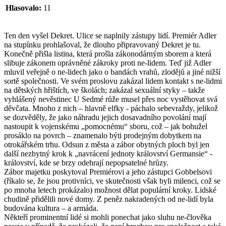
Hlasovalo:
11
Ten den vyšel Dekret. Ulice se naplnily zástupy lidí. Premiér Adler
na stupínku prohlašoval, že dlouho připravovaný Dekret je tu.
Konečně přišla listina, která prošla zákonodárným sborem a která
slibuje zákonem oprávněné zákroky proti ne-lidem. Teď již Adler
mluvil veřejně o ne-lidech jako o bandách vrahů, zlodějů a jiné nižší
sortě společnosti. Ve svém proslovu zakázal lidem kontakt s ne-lidmi
na dětských hřištích, ve školách; zakázal sexuální styky – takže
vyhlášený nevěstinec U Sedmé růže musel přes noc vystěhovat svá
děvčata. Mnoho z nich – hlavně elfky - páchalo sebevraždy, jelikož
se dozvěděly, že jako náhradu jejich dosavadního povolání mají
nastoupit k vojenskému „pomocnému“ sboru, což – jak bohužel
prosáklo na povrch – znamenalo býti prodejným dobytkem na
otrokářském trhu. Odsun z města a zábor obytných ploch byl jen
další nezbytný krok k „navrácení jednoty království Germansie“ -
království, kde se brzy odehrají nepopsatelné hrůzy.
Zábor majetku poskytoval Premiérovi a jeho zástupci Gobbelsovi
(říkalo se, že jsou protivníci, ve skutečnosti však byli milenci, což se
po mnoha letech prokázalo) možnost dělat populární kroky. Lidské
chudině přidělili nové domy. Z peněz nakradených od ne-lidí byla
budována kultura – a armáda.
Někteří prominentní lidé si mohli ponechat jako sluhu ne-člověka