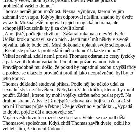
„Dobrý večer, mohl byste, prosím, otevřít? Máme příkaz k
prohledání vašeho domu.“
Thomas neměl jinou možnost. Neznal výmluvu, kterou by jim
zabránil ve vstupu. Kdyby jim odporoval násilím, snadno by dveře
vyrazili. Možná ještě fungovala jejich magická ochrana, ale
schopnější kouzelník by ji za chvíli zlomil.
„Ano, jistě, počkejte chvilku.“ Zašátral rukama a otevřel dveře.
Udělal krok a postavil se do nich . Jestli musí mít někdy v životě
odvahu, tak to bude teď. Musí dokonale uplatnit svoje schopnosti.
„Říkal jste příkaz k prohledání mého domu? Ukažte mi ho!“
Velitel zaváhal, zdali nemá prostě Thomase odstranit z cesty fyzicky
a pak zvolil druhou variantu. Podal mu požadovanou listinu.
Pravděpodobně mu došlo, že pokud by napadnul osobu z vyšší třídy
a posléze se ukázalo provinění proti ní jako neoprávněné, byl by to
jeho konec.
Thomas důkladně studoval příkaz. Podle něj ho někdo udal za
sexuální styk ne-člověkem. Nebyla tu žádná klička, kterou by mohl
použít. Žádná, kterou by mohl vojáky zdržet nebo poslat pryč. Na
druhou stranu, Allys je již nejspíše schovaná a bojí se a čeká až si
pro ní Thomas příjde a řekne jí, že je všechno v pořádku. „Vypadá
to dobře, pojďte dál a nezouvejte se.“
Vojáci vešli dovnitř a rozešli se do stran. Velitel se rozhodl dělat
Thomasovi společnost. Když chtěl Thomas zavřít dveře, odbil ho
velitel s tím, že to není žádoucí.