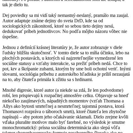
tak je dielo tu.
Dej poviedky sa mi vidí taký nemastný-neslaný, pramálo ma zaujal.
Autor adaptuje známe dejiny do sveta DrD, kde sa od
sociologických zákonitostí, ktoré so sebou tieto dejiny nesú,
dedukovať príbeh jednotlivcov. No podľa môjho názoru vôbec nie
úspešne.
Jednou z definícií krásnej literatúry je, že autor zobrazuje v diele
ľudsky bližšiu skutočnosť. V tomto diele sa to míňa účinku, lebo na
plochých postavách, u ktorých sú najzreteľnejšie vymedzené len
sociálne statusy a vzťahy interakcie, sa prežiť príbeh nedá. Chce to
pot, krv a škrípanie zubami, ktorým by sme boli ochotní veriť. Inými
slovami, sociológia príbehu z autorského hľadiska je príliš nezaujatá
na to, aby čitateľa primäla k zžitiu sa s hrdinami.
Mnohé digresie, ktoré autor (a niekde sa zdá, že len podvedome)
robí, len prispievajú k rozpačitej atmosfére celku. Objavuje sa hneď
niekoľko zaujímavých, nápaditých momentov (vzťah Thomasa a
Allys ako bytosti smrteľnej a nesmrteľnej; tajomná postava, ktorá
Thomasovi rozpráva o táboroch smrti), ktoré čitateľa len zbytočne
napínajú – aby potom jeho očakávanie sklamali. Dielo zrejme kvôli
vďaka pluralite motívov malo byť farebné, no výsledok je smutne
monochromatický: prísna sociálna determinácia ako slepá vôľa
takmer shopenhauerovsky formuje neschopného človeka ako po