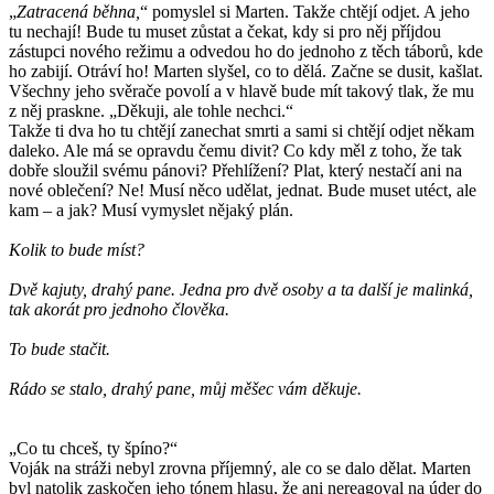
„
Zatracená běhna,
“ pomyslel si Marten. Takže chtějí odjet. A jeho
tu nechají! Bude tu muset zůstat a čekat, kdy si pro něj příjdou
zástupci nového režimu a odvedou ho do jednoho z těch táborů, kde
ho zabijí. Otráví ho! Marten slyšel, co to dělá. Začne se dusit, kašlat.
Všechny jeho svěrače povolí a v hlavě bude mít takový tlak, že mu
z něj praskne. „Děkuji, ale tohle nechci.“
Takže ti dva ho tu chtějí zanechat smrti a sami si chtějí odjet někam
daleko. Ale má se opravdu čemu divit? Co kdy měl z toho, že tak
dobře sloužil svému pánovi? Přehlížení? Plat, který nestačí ani na
nové oblečení? Ne! Musí něco udělat, jednat. Bude muset utéct, ale
kam – a jak? Musí vymyslet nějaký plán.
Kolik to bude míst?
Dvě kajuty, drahý pane. Jedna pro dvě osoby a ta další je malinká,
tak akorát pro jednoho člověka.
To bude stačit.
Rádo se stalo, drahý pane, můj měšec vám děkuje.
„Co tu chceš, ty špíno?“
Voják na stráži nebyl zrovna příjemný, ale co se dalo dělat. Marten
byl natolik zaskočen jeho tónem hlasu, že ani nereagoval na úder do