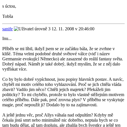
s úctou,
Tobša
sanife
12. 11. 2008 v 20:46:00
Inu...
Příběh se mi líbil, ikdyž jsem se ze začátku bála, že se zvrhne v
klišé. Téma velmi podobné druhé světové válce (viď i název
Germansie evokující Německo) ale zasazené do reálií fantasy světa.
Dobrý nápad. Námět je také dobrý, ikdyž myslím, že se z něj dalo
vytřískat více.
Co by bylo dobré vypíchnout, jsou popisy hlavních postav. A navíc,
chyběl mi motiv celého toho vyhlazování. Proč se jich chtěla vláda
zbavit? Vadilo jim něco? Chtěli jejich majetek? Překáželi jim
politicky? To mi chybělo, protože to bylo vlastně stěžejním motivem
celého příběhu. Dále pak, proč zrovna plyn? V příběhu se vyskytuje
magie, proč nepoužít ji? Dodalo by to na zajímavosti.
A ještě jednu věc, proč Allys váhala nad odpultím? Kdyby mě
čekala jistá smrt nebo minimálně nic dobrého, neptala bych se co
tam budu dělat, až tam dopluju, ale zbalila bych švestky a ještě ten