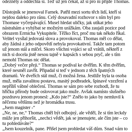
odezněly a oddechla si. Teď už jen čekat, až si pro ní příjde Thomas.
Důstojník se jmenoval Farnek. Patřil mezi sortu těch lidí, kteří si
nejdou daleko pro ránu. Celý dosavadní rozhovor s ním byl pro
Thomase vyčerpávající. Musel hledat uličky, jak utíkat jeho
nástrahám a vyhýbat se možným urážkám. Oba zaujali pozice pod
obrazem Errnicha Vykupitele. Těžko říct, proč mu tak někdo říkal.
Velitel vysílal jedovatá slova a provokoval. Thomas měl co dělat,
aby žádná z jeho odpovědí nebyla provokativní. Takže tam potom
už jenom stál a mlčel. Skoro všichni vojáci se už vrátili, někteří z
nich si docela jistě nesou tajně v kapsách s sebou pryč, ale s tím
nemohl Thomas nic dělat.
„Dobrý večer přeji.“ Thomas se podíval ke dvěřím. K těm dvěřím,
které nesměl zavřít. Připadal si teď v jednom z těch špatných
dramatů. Ve dveřích stál muž, či možná žena. Jestliže byla ta osoba
muž, měla zavalitou postavu, masitý podbradek, špinavé vzezření a
nepříliš vábné oblečení. Thomas se sám pro sebe rozhodl, že tu
hříčku přírody bude oslovovat jako muže. Avšak namísto slušného
pozdravu jenom pronesl: „Kdo jste?“ Znělo to jako by nemluvil k
něčemu většímu než je hromádka trusu.
„Jsem magister -“
„Ne, ne, ne,“ Thomas chtěl být odbojný, ale věděl, že si tím leckdy
může jen přihoršit, „nechci vědět, jak se jmenujete, ale čím jste – co
tu pohledáváte?“
„Jsem kouzelník, pane. Přišel jsem prohledat váš dům. Snad vám to