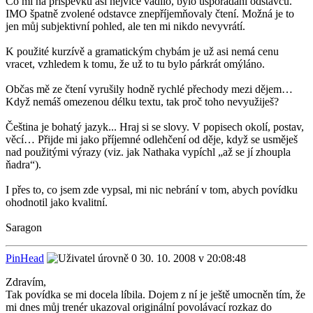
Co mi na příspěvku asi nejvíce vadilo, bylo uspořádání odstavců.
IMO špatně zvolené odstavce znepříjemňovaly čtení. Možná je to
jen můj subjektivní pohled, ale ten mi nikdo nevyvrátí.
K použité kurzívě a gramatickým chybám je už asi nemá cenu
vracet, vzhledem k tomu, že už to tu bylo párkrát omýláno.
Občas mě ze čtení vyrušily hodně rychlé přechody mezi dějem…
Když nemáš omezenou délku textu, tak proč toho nevyužiješ?
Čeština je bohatý jazyk... Hraj si se slovy. V popisech okolí, postav,
věcí… Přijde mi jako příjemné odlehčení od děje, když se usměješ
nad použitými výrazy (viz. jak Nathaka vypíchl „až se jí zhoupla
ňadra“).
I přes to, co jsem zde vypsal, mi nic nebrání v tom, abych povídku
ohodnotil jako kvalitní.
Saragon
PinHead
30. 10. 2008 v 20:08:48
Zdravím,
Tak povídka se mi docela líbila. Dojem z ní je ještě umocněn tím, že
mi dnes můj trenér ukazoval originální povolávací rozkaz do