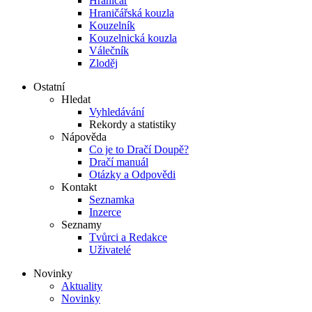
Hraničář
Hraničářská kouzla
Kouzelník
Kouzelnická kouzla
Válečník
Zloděj
Ostatní
Hledat
Vyhledávání
Rekordy a statistiky
Nápověda
Co je to Dračí Doupě?
Dračí manuál
Otázky a Odpovědi
Kontakt
Seznamka
Inzerce
Seznamy
Tvůrci a Redakce
Uživatelé
Novinky
Aktuality
Novinky