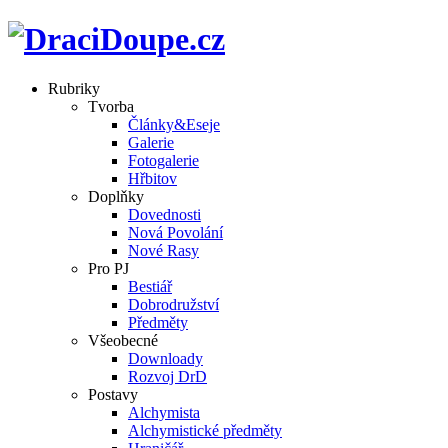
Rubriky
Tvorba
Články&Eseje
Galerie
Fotogalerie
Hřbitov
Doplňky
Dovednosti
Nová Povolání
Nové Rasy
Pro PJ
Bestiář
Dobrodružství
Předměty
Všeobecné
Downloady
Rozvoj DrD
Postavy
Alchymista
Alchymistické předměty