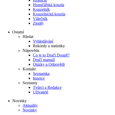
Hraničář
Hraničářská kouzla
Kouzelník
Kouzelnická kouzla
Válečník
Zloděj
Ostatní
Hledat
Vyhledávání
Rekordy a statistiky
Nápověda
Co je to Dračí Doupě?
Dračí manuál
Otázky a Odpovědi
Kontakt
Seznamka
Inzerce
Seznamy
Tvůrci a Redakce
Uživatelé
Novinky
Aktuality
Novinky