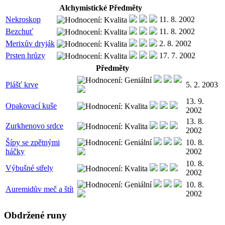
Alchymistické Předměty
Nekroskop
11. 8. 2002
Bezchuť
11. 8. 2002
Merixův dryják
2. 8. 2002
Prsten hrůzy
17. 7. 2002
Předměty
Plášť krve
5. 2. 2003
13. 9.
Opakovací kuše
2002
13. 8.
Zurkhenovo srdce
2002
Šípy se zpětnými
10. 8.
háčky
2002
10. 8.
Výbušné střely
2002
10. 8.
Auremidův meč a štít
2002
Obdržené runy