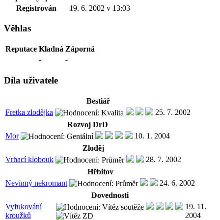
Registrován
19. 6. 2002 v 13:03
Věhlas
Reputace
Kladná
Záporná
-
-
Díla uživatele
Bestiář
Fretka zlodějka
25. 7. 2002
Rozvoj DrD
Mor
10. 1. 2004
Zloděj
Vrhací klobouk
28. 7. 2002
Hřbitov
Nevinný nekromant
24. 6. 2002
Dovednosti
Vyfukování
19. 11.
kroužků
2004