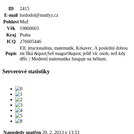
ID
2415
E-mail
lordodol@matfyz.cz
Pohlaví
Muž
Věk
19860603
Kraj
Praha
ICQ
276605446
Elf, irracionalista, matematik, Krkavec. A poslední dobou
Popis
mi říká &quot;Seš magor!&quot; ještě víc osob, než kdy
dřív. | Moderní matematika funguje na hélium.
Serverové statistiky
Naposledy spatřen
20. 2. 2013 v 13:33