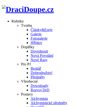
Rubriky
Tvorba
Články&Eseje
Galerie
Fotogalerie
Hřbitov
Doplňky
Dovednosti
Nová Povolání
Nové Rasy
Pro PJ
Bestiář
Dobrodružství
Předměty
Všeobecné
Downloady
Rozvoj DrD
Postavy
Alchymista
Alchymistické předměty