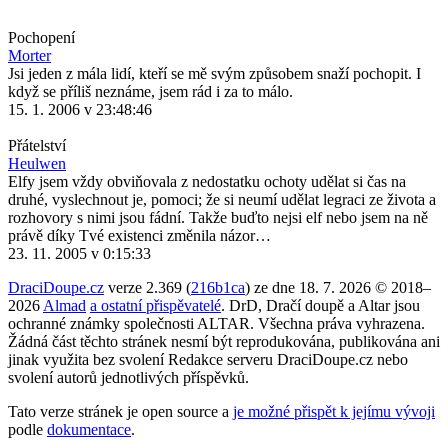
Pochopení
Morter
Jsi jeden z mála lidí, kteří se mě svým způsobem snaží pochopit. I
když se příliš neznáme, jsem rád i za to málo.
15. 1. 2006 v 23:48:46
Přátelství
Heulwen
Elfy jsem vždy obviňovala z nedostatku ochoty udělat si čas na
druhé, vyslechnout je, pomoci; že si neumí udělat legraci ze života a
rozhovory s nimi jsou fádní. Takže buďto nejsi elf nebo jsem na ně
právě díky Tvé existenci změnila názor…
23. 11. 2005 v 0:15:33
DraciDoupe.cz
verze 2.369 (
216b1ca
) ze dne 18. 7. 2026 © 2018–
2026
Almad
a ostatní přispěvatelé
. DrD, Dračí doupě a Altar jsou
ochranné známky společnosti ALTAR. Všechna práva vyhrazena.
Žádná část těchto stránek nesmí být reprodukována, publikována ani
jinak využita bez svolení Redakce serveru DraciDoupe.cz nebo
svolení autorů jednotlivých příspěvků.
Tato verze stránek je open source a
je možné přispět k jejímu vývoji
podle
dokumentace
.