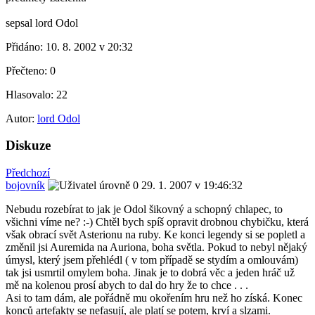
sepsal lord Odol
Přidáno:
10. 8. 2002 v 20:32
Přečteno:
0
Hlasovalo:
22
Autor:
lord Odol
Diskuze
Předchozí
bojovník
29. 1. 2007 v 19:46:32
Nebudu rozebírat to jak je Odol šikovný a schopný chlapec, to
všichni víme ne? :-) Chtěl bych spíš opravit drobnou chybičku, která
však obrací svět Asterionu na ruby. Ke konci legendy si se popletl a
změnil jsi Auremida na Auriona, boha světla. Pokud to nebyl nějaký
úmysl, který jsem přehlédl ( v tom případě se stydím a omlouvám)
tak jsi usmrtil omylem boha. Jinak je to dobrá věc a jeden hráč už
mě na kolenou prosí abych to dal do hry že to chce . . .
Asi to tam dám, ale pořádně mu okořením hru než ho získá. Konec
konců artefakty se nefasují, ale platí se potem, krví a slzami.