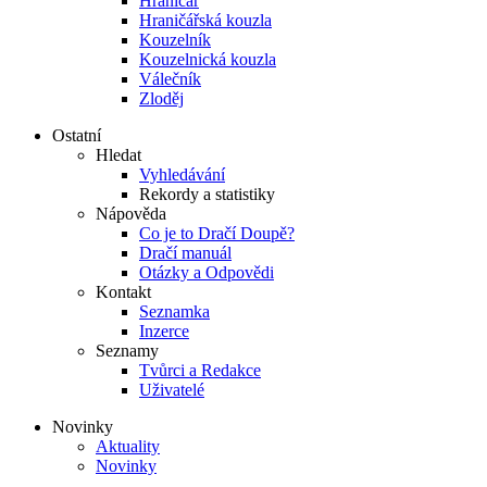
Hraničář
Hraničářská kouzla
Kouzelník
Kouzelnická kouzla
Válečník
Zloděj
Ostatní
Hledat
Vyhledávání
Rekordy a statistiky
Nápověda
Co je to Dračí Doupě?
Dračí manuál
Otázky a Odpovědi
Kontakt
Seznamka
Inzerce
Seznamy
Tvůrci a Redakce
Uživatelé
Novinky
Aktuality
Novinky