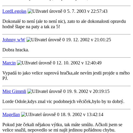
LordLegolas
5. 7. 2003 v 22:57:43
Dokonalé to není (ale to není nic), zato to ale dokonalosti opravdu
hodně šlape na paty a tak za 5!
Johnny wW
19. 12. 2002 v 21:01:25
Dobra hracka.
Marcin
12. 10. 2002 v 12:40:49
Vypadá to jako velice suprová hračka,ale nevím jestli projde u mého
PJ.
Mist Gimmli
19. 9. 2002 v 20:19:15
Lorde Odole,kdys znal vic podobnejch věciček,bylo by to dobrý.
Magellan
18. 9. 2002 v 13:42:14
Pokud jste čekali nějakou výtku, tak máte smůlu. Ačkoli jsem se
velice snažil, nepovedlo se mi najít jedinou pořádnou chybu.