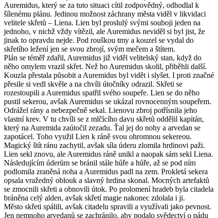
Auremidus, který se za tuto situaci cítil zodpovědný, odhodlal k
šílenému plánu. Jedinou možnost záchrany města viděl v likvidaci
velitele skřetů – Liena. Lien byl proslulý svými souboji jeden na
jednoho, v nichž vždy vítězil, ale Auremidus neviděl si byl jist, že
jinak to opravdu nejde. Pod rouškou tmy a kouzel se vydal do
skřetího ležení jen se svou zbrojí, svým mečem a štítem.
Plán se téměř zdařil, Auremidus již viděl velitelský stan, když do
něho omylem vrazil skřet. Než ho Auremidus skolil, přiběhli další.
Kouzla přestala působit a Auremidus byl vidět i slyšet. I proti značné
přesile si vedl skvěle a na chvíli útočníky odrazil. Skřeti se
rozestoupili a Auremidus spatřil svého soupeře. Lien se do něho
pustil sekerou, avšak Auremidus se ukázal rovnocenným soupeřem.
Odrážel rány a nebezpečně sekal. Lienovu zbroj potřísnila jeho
vlastní krev. V tu chvíli se z mlčícího davu skřetů oddělil kapitán,
který na Auremida zaútočil zezadu. Ťal jej do nohy a arvedan se
zapotácel. Toho využil Lien k ráně svou ohromnou sekereou.
Magický štít ránu zachytil, avšak síla úderu zlomila hrdinovi paži.
Lien sekl znovu, ale Auremidus ráně unikl a naopak sám sekl Liena.
Následujícím úderům se bránil stále hůře a hůře, až se pod ním
podlomila zraněná noha a Auremidus padl na zem. Prokletá sekera
opsala vražedný oblouk a slavný hrdina skonal. Mocných artefaktů
se zmocnili skřeti a obnovili útok. Po prolomení hradeb byla citadela
bráněna celý alden, avšak skřetí magie nakonec zdolala i ji.
Město skřeti spálili, avšak citadelu spravili a využívali jako pevnost.
Jen nemnoho arvedanů se zachránilo, aby podalo svědectví o pádu