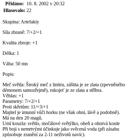
Přidáno:
10. 8. 2002 v 20:32
Hlasovalo:
22
Skupina:
Artefakty
Síla zbraně:
7/+2/+1
Kvalita zbroje:
+1
Délka:
1
Váha:
50 mn
Popis:
Meč světla: Široký meč z lintiru, záštita je ze zlata (zpevněného
démonem samozřejmě), rukojeť je ze zlata a stříbra.
Věhlas: +1
Parametry: 7/+2/+1
Proti skřetům: 11/+3/+1
Majitel je imunní vůči horku (ne však ohni, lávě a podobně).
Má na den 20 magů.
Umí kouzla: světlo, močálové světýlko, oheň a ohnivá koule
Při boji s nemrtvými účinkuje jako svěcená voda (při zásahu
způsobuje zranění za 2-11 neživotů navíc).