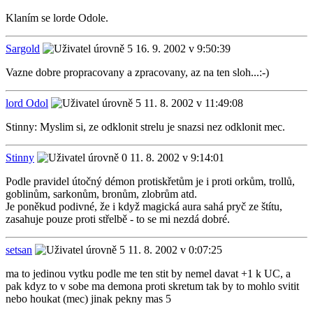
Klaním se lorde Odole.
Sargold
16. 9. 2002 v 9:50:39
Vazne dobre propracovany a zpracovany, az na ten sloh...:-)
lord Odol
11. 8. 2002 v 11:49:08
Stinny: Myslim si, ze odklonit strelu je snazsi nez odklonit mec.
Stinny
11. 8. 2002 v 9:14:01
Podle pravidel útočný démon protiskřetům je i proti orkům, trollů,
goblinům, sarkonům, bronům, zlobrům atd.
Je poněkud podivné, že i když magická aura sahá pryč ze štítu,
zasahuje pouze proti střelbě - to se mi nezdá dobré.
setsan
11. 8. 2002 v 0:07:25
ma to jedinou vytku podle me ten stit by nemel davat +1 k UC, a
pak kdyz to v sobe ma demona proti skretum tak by to mohlo svitit
nebo houkat (mec) jinak pekny mas 5