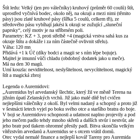
Štít ledu: Velký (jen pro válečníky) kruhový (průměr 60 coulů) štít,
uprostřed vyčnívá bodec, okolo něj, na okraji a mezi nimi (těmito
pásy) jsou zlaté kruhové pásy (šířka 5 coulů, celkem tři), ze
středového pásu vybíhají jakési k okraji se zužující „sluneční
paprsky“, celý motiv je na stříbrném poli.
Parametry: KZ + 3, proti střelbě +4 (magická vrstva sahá kus za
okraje štítu a dokáže i za ním částečně ovlivnit střelu).
Váha: 120 mn
Přidává +1 k Úč (díky bodci a magii se s ním lépe bojuje).
Majitel je imunní vůči chladu (obdobný dodatek jako u meče).
Má na den 30 magů.
Umí kouzla: neviditelnost, neslyšitelnost, nevycítitelnost, magický
štít a magická zbroj
Legenda o Auremidovi:
„Auremidus byl arvedanský šlechtic, který žil ve městě Terena na
jižním úpatí Zelanských vrchů. Již jako malé dítě byl cvičen
nejlepšími válečníky z okolí. Byl velmi nadaný a schopný a proto již
v šestnácti letech vyjel po boku svého otce a staršího bratra do boje.
V boji se Auremidovo schopnosti a udatnost naplno projevily a pod
jeho mečem padlo tehdy mnoho skřetů a dalších stvůr i nestvůr, ale
jeho bratr pod tlakem ohromné přesily padl. Bitva skončila velkým
vítězstvím arvedanů a Auremidus se s otcem vrátil domů.
Otec vydal nemalé finance a nejlepší kovář Tareny pro Auremida