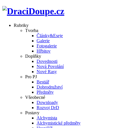
Rubriky
Tvorba
Články&Eseje
Galerie
Fotogalerie
Hřbitov
Doplňky
Dovednosti
Nová Povolání
Nové Rasy
Pro PJ
Bestiář
Dobrodružství
Předměty
Všeobecné
Downloady
Rozvoj DrD
Postavy
Alchymista
Alchymistické předměty