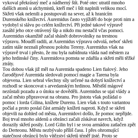
vykoval překrásný meč a nádherný štít. Poté otec utratil mnoho
dalších atonů u alchymistů, kteří meč i štít naplnili velikou mocí.
Skřeti však nelenili a postupovali na sever, až k hranicím
Durenského knížectví. Auremidus často vyjížděl do boje proti nim a
vydobyl si slávu po celém knížectví. Při jedné takové výpravě
zasáhl jeho otce otrávený šíp a nikdo mu nestačil včas pomoci.
Auremidus okamžitě začal shánět dobrovolníky na trestnou
výpravu. Moudří radili, at Auremidus výpravu odvolá, neboť skřeti
zatím stále neznali přesnou polohu Tereny. Auremidus však na
výpravě trval i přesto, že mu byla nabídnuta vláda nad městem za
jeho hrdinské činy. Auremidova pomsta se zdařila a skřeti měli těžké
ztráty.
Tou dobou však již měl na Auremida spadeno Lien fialový. Jeho
čarodějové Auremida sledovali pomocí magie a Tarena byla
objevena. Lien sebral všechny síly určené na dobytí knížectví a
rozhodl se skoncovat s arvedanským hrdinou. Městští mágové
nezůstali pozadu a o útoku se dověděli. Auremidus se ujal vlády a
začal město připravovat na obranu. Pro jistotu však požádal o
pomoc i lorda Gilina, knížete Durenu. Lien však s touto variantou
počíal a proto poslal část armády knížeti naproti. Když se skřeti
objevili na dohled od města, Auremidovi došlo, že pomoc nepřijde.
Boj trval mnoho aldenů a obránci začali získávat navrch, když
dorazily skřetí posily. Lord Gilin byl i se svou armádou zatlačen zpět
do Derteonu. Městu nezbývalo příliš času. I přes ohromující
statečnost obránců bylo vítězství skřetů téměř jisté. Proto se