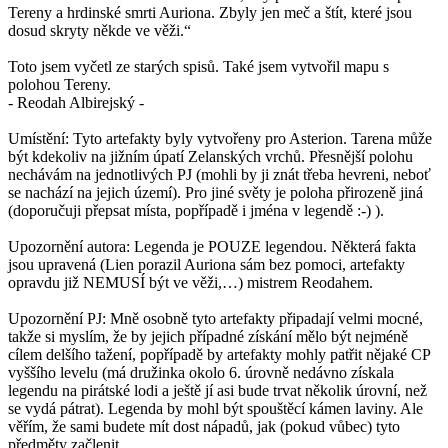
Tereny a hrdinské smrti Auriona. Zbyly jen meč a štít, které jsou
dosud skryty někde ve věži.“
Toto jsem vyčetl ze starých spisů. Také jsem vytvořil mapu s
polohou Tereny.
- Reodah Albirejský -
Umístění: Tyto artefakty byly vytvořeny pro Asterion. Tarena může
být kdekoliv na jižním úpatí Zelanských vrchů. Přesnější polohu
nechávám na jednotlivých PJ (mohli by ji znát třeba hevreni, neboť
se nachází na jejich území). Pro jiné světy je poloha přirozeně jiná
(doporučuji přepsat místa, popřípadě i jména v legendě :-) ).
Upozornění autora: Legenda je POUZE legendou. Některá fakta
jsou upravená (Lien porazil Auriona sám bez pomoci, artefakty
opravdu již NEMUSÍ být ve věži,…) mistrem Reodahem.
Upozornění PJ: Mně osobně tyto artefakty připadají velmi mocné,
takže si myslím, že by jejich případné získání mělo být nejméně
cílem delšího tažení, popřípadě by artefakty mohly patřit nějaké CP
vyššího levelu (má družinka okolo 6. úrovně nedávno získala
legendu na pirátské lodi a ještě jí asi bude trvat několik úrovní, než
se vydá pátrat). Legenda by mohl být spouštěcí kámen laviny. Ale
věřím, že sami budete mít dost nápadů, jak (pokud vůbec) tyto
předměty začlenit.