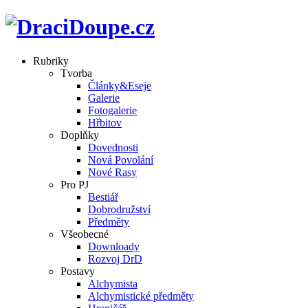
Rubriky
Tvorba
Články&Eseje
Galerie
Fotogalerie
Hřbitov
Doplňky
Dovednosti
Nová Povolání
Nové Rasy
Pro PJ
Bestiář
Dobrodružství
Předměty
Všeobecné
Downloady
Rozvoj DrD
Postavy
Alchymista
Alchymistické předměty