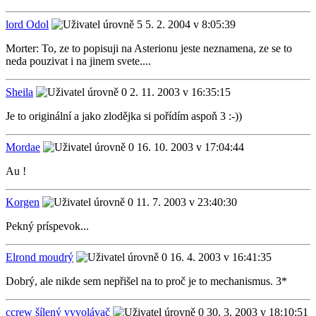
lord Odol
5. 2. 2004 v 8:05:39
Morter: To, ze to popisuji na Asterionu jeste neznamena, ze se to
neda pouzivat i na jinem svete....
Sheila
2. 11. 2003 v 16:35:15
Je to originální a jako zlodějka si pořídím aspoň 3 :-))
Mordae
16. 10. 2003 v 17:04:44
Au !
Korgen
11. 7. 2003 v 23:40:30
Pekný príspevok...
Elrond moudrý
16. 4. 2003 v 16:41:35
Dobrý, ale nikde sem nepřišel na to proč je to mechanismus. 3*
ccrew šílený vyvolávač
30. 3. 2003 v 18:10:51