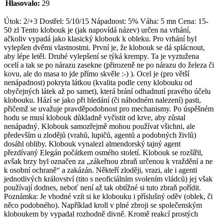
Hlasovalo:
29
Útok: 2/+3 Dostřel: 5/10/15 Nápadnost: 5% Váha: 5 mn Cena: 15-
50 zl Tento klobouk je (jak napovídá název) určen na vrhání,
ačkoliv vypadá jako klasický klobouk k obleku. Pro vrhání byl
vylepšen dvěmi vlastnostmi. První je, že klobouk se dá splácnout,
aby lépe letěl. Druhé vylepšení se týká krempy. Ta je vyztužena
ocelí a tak se po nárazu zasekne (přirozeně ne po nárazu do železa či
kovu, ale do masa to jde přímo skvěle :-) ). Ocel je (pro větší
nenápadnost) pokryta látkou (kvalita podle ceny klobouku od
obyčejných látek až po samet), která brání odhadnutí pravého účelu
klobouku. Hází se jako při hledání (či náhodném nalezení) pasti,
přičemž se uvažuje pravděpodobnost pro mechanismy. Po úspěšném
hodu se musí klobouk důkladně vyčistit od krve, aby zůstal
nenápadný. Klobouk samozřejmě mohou používat všichni, ale
především u zlodějů (vrahů, lupičů, agentů a podobných živlů)
dosáhl obliby. Klobouk vynalezl almendorský tajný agent
přezdívaný Elegán počátkem osmého století. Klobouk se rozšířil,
avšak brzy byl označen za „zákeřnou zbraň určenou k vraždění a ne
k osobní ochraně“ a zakázán. Někteří zloději, vrazi, ale i agenti
jednotlivých království (tito s neoficiálním svolením vládců) jej však
používají dodnes, neboť není až tak obtížné si tuto zbraň pořídit.
Poznámka: Je vhodné vzít si ke klobouku i příslušný oděv (oblek, či
něco podobného). Například kroll v plné zbroji se společenským
kloboukem by vypadal rozhodně divně. Kromě reakcí prostých