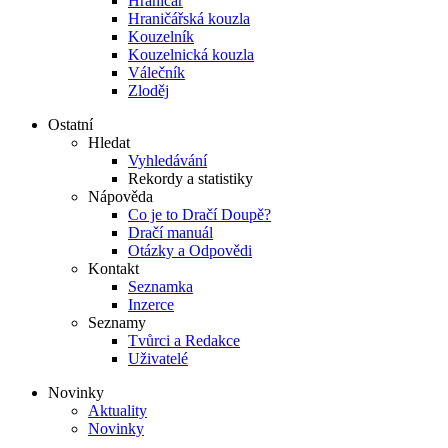
Hraničář
Hraničářská kouzla
Kouzelník
Kouzelnická kouzla
Válečník
Zloděj
Ostatní
Hledat
Vyhledávání
Rekordy a statistiky
Nápověda
Co je to Dračí Doupě?
Dračí manuál
Otázky a Odpovědi
Kontakt
Seznamka
Inzerce
Seznamy
Tvůrci a Redakce
Uživatelé
Novinky
Aktuality
Novinky