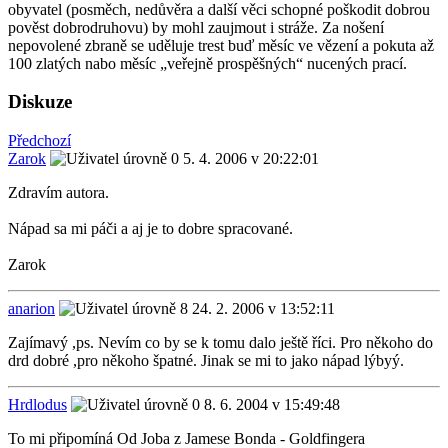
obyvatel (posměch, nedůvěra a další věci schopné poškodit dobrou
pověst dobrodruhovu) by mohl zaujmout i stráže. Za nošení
nepovolené zbraně se uděluje trest buď měsíc ve vězení a pokuta až
100 zlatých nabo měsíc „veřejně prospěšných“ nucených prací.
Diskuze
Předchozí
Zarok
5. 4. 2006 v 20:22:01
Zdravím autora.
Nápad sa mi páči a aj je to dobre spracované.
Zarok
anarion
24. 2. 2006 v 13:52:11
Zajímavý ,ps. Nevím co by se k tomu dalo ještě říci. Pro někoho do
drd dobré ,pro někoho špatné. Jinak se mi to jako nápad lýbyý.
Hrdlodus
8. 6. 2004 v 15:49:48
To mi připomíná Od Joba z Jamese Bonda - Goldfingera