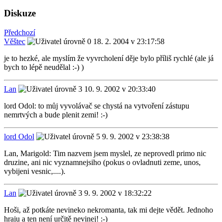
Diskuze
Předchozí
Věštec
18. 2. 2004 v 23:17:58
je to hezké, ale myslím že vyvrcholení děje bylo příliš rychlé (ale já
bych to lépě neudělal :-) )
Lan
10. 9. 2002 v 20:33:40
lord Odol: to můj vyvolávač se chystá na vytvoření zástupu
nemrtvých a bude plenit zemi! :-)
lord Odol
9. 9. 2002 v 23:38:38
Lan, Marigold: Tim nazvem jsem myslel, ze neprovedl primo nic
druzine, ani nic vyznamnejsiho (pokus o ovladnuti zeme, unos,
vybijeni vesnic,....).
Lan
9. 9. 2002 v 18:32:22
Hoši, až potkáte nevineko nekromanta, tak mi dejte vědět. Jednoho
hraju a ten není určitě nevinej! :-)