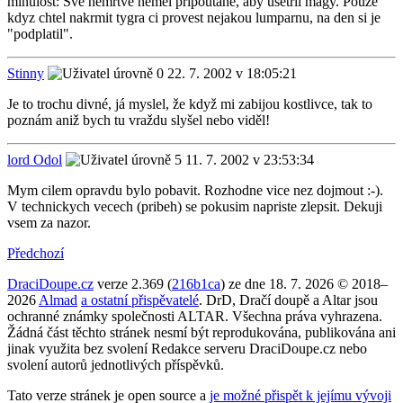
minulost: Sve nemrtve nemel pripoutane, aby usetril magy. Pouze
kdyz chtel nakrmit tygra ci provest nejakou lumparnu, na den si je
"podplatil".
Stinny
22. 7. 2002 v 18:05:21
Je to trochu divné, já myslel, že když mi zabijou kostlivce, tak to
poznám aniž bych tu vraždu slyšel nebo viděl!
lord Odol
11. 7. 2002 v 23:53:34
Mym cilem opravdu bylo pobavit. Rozhodne vice nez dojmout :-).
V technickych vecech (pribeh) se pokusim napriste zlepsit. Dekuji
vsem za nazor.
Předchozí
DraciDoupe.cz
verze 2.369 (
216b1ca
) ze dne 18. 7. 2026 © 2018–
2026
Almad
a ostatní přispěvatelé
. DrD, Dračí doupě a Altar jsou
ochranné známky společnosti ALTAR. Všechna práva vyhrazena.
Žádná část těchto stránek nesmí být reprodukována, publikována ani
jinak využita bez svolení Redakce serveru DraciDoupe.cz nebo
svolení autorů jednotlivých příspěvků.
Tato verze stránek je open source a
je možné přispět k jejímu vývoji