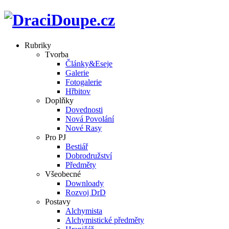
Rubriky
Tvorba
Články&Eseje
Galerie
Fotogalerie
Hřbitov
Doplňky
Dovednosti
Nová Povolání
Nové Rasy
Pro PJ
Bestiář
Dobrodružství
Předměty
Všeobecné
Downloady
Rozvoj DrD
Postavy
Alchymista
Alchymistické předměty