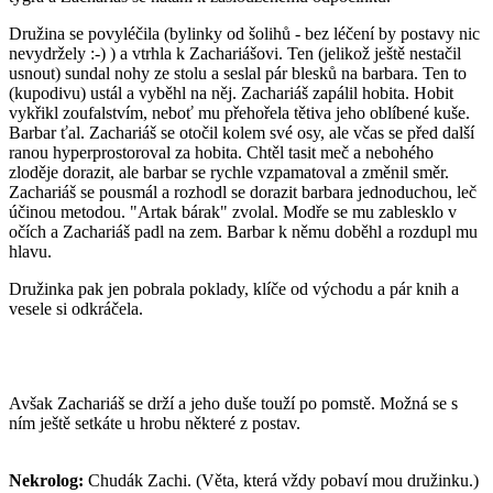
Družina se povyléčila (bylinky od šolihů - bez léčení by postavy nic
nevydržely :-) ) a vtrhla k Zachariášovi. Ten (jelikož ještě nestačil
usnout) sundal nohy ze stolu a seslal pár blesků na barbara. Ten to
(kupodivu) ustál a vyběhl na něj. Zachariáš zapálil hobita. Hobit
vykřikl zoufalstvím, neboť mu přehořela tětiva jeho oblíbené kuše.
Barbar ťal. Zachariáš se otočil kolem své osy, ale včas se před další
ranou hyperprostoroval za hobita. Chtěl tasit meč a nebohého
zloděje dorazit, ale barbar se rychle vzpamatoval a změnil směr.
Zachariáš se pousmál a rozhodl se dorazit barbara jednoduchou, leč
účinou metodou. "Artak bárak" zvolal. Modře se mu zablesklo v
očích a Zachariáš padl na zem. Barbar k němu doběhl a rozdupl mu
hlavu.
Družinka pak jen pobrala poklady, klíče od východu a pár knih a
vesele si odkráčela.
Avšak Zachariáš se drží a jeho duše touží po pomstě. Možná se s
ním ještě setkáte u hrobu některé z postav.
Nekrolog:
Chudák Zachi. (Věta, která vždy pobaví mou družinku.)