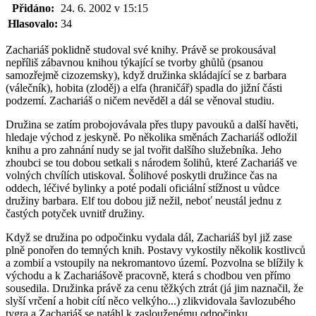
Přidáno:
24. 6. 2002 v 15:15
Hlasovalo:
34
Zachariáš poklidně studoval své knihy. Právě se prokousával
nepříliš zábavnou knihou týkající se tvorby ghůlů (psanou
samozřejmě cizozemsky), když družinka skládající se z barbara
(válečník), hobita (zloděj) a elfa (hraničář) spadla do jižní části
podzemí. Zachariáš o ničem nevěděl a dál se věnoval studiu.
Družina se zatím probojovávala přes tlupy pavouků a další havěti,
hledaje východ z jeskyně. Po několika směnách Zachariáš odložil
knihu a pro zahnání nudy se jal tvořit dalšího služebníka. Jeho
zhoubci se tou dobou setkali s národem šolihů, které Zachariáš ve
volných chvílích utiskoval. Šolihové poskytli družince čas na
oddech, léčivé bylinky a poté podali oficiální stížnost u vůdce
družiny barbara. Elf tou dobou již nežil, neboť neustál jednu z
častých potyček uvnitř družiny.
Když se družina po odpočinku vydala dál, Zachariáš byl již zase
plně ponořen do temných knih. Postavy vykostily několik kostlivců
a zombií a vstoupily na nekromantovo území. Pozvolna se blížily k
východu a k Zachariášově pracovně, která s chodbou ven přímo
sousedila. Družinka právě za cenu těžkých ztrát (já jim naznačil, že
slyší vrčení a hobit cítí něco velkýho...) zlikvidovala šavlozubého
tygra a Zachariáš se natáhl k zaslouženému odpočinku.