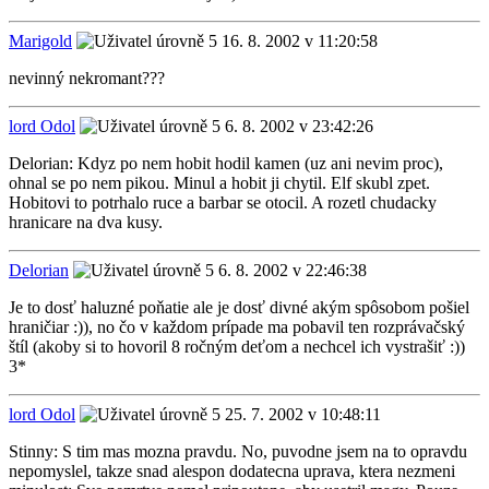
Marigold
16. 8. 2002 v 11:20:58
nevinný nekromant???
lord Odol
6. 8. 2002 v 23:42:26
Delorian: Kdyz po nem hobit hodil kamen (uz ani nevim proc),
ohnal se po nem pikou. Minul a hobit ji chytil. Elf skubl zpet.
Hobitovi to potrhalo ruce a barbar se otocil. A rozetl chudacky
hranicare na dva kusy.
Delorian
6. 8. 2002 v 22:46:38
Je to dosť haluzné poňatie ale je dosť divné akým spôsobom pošiel
hraničiar :)), no čo v každom prípade ma pobavil ten rozprávačský
štíl (akoby si to hovoril 8 ročným deťom a nechcel ich vystrašiť :))
3*
lord Odol
25. 7. 2002 v 10:48:11
Stinny: S tim mas mozna pravdu. No, puvodne jsem na to opravdu
nepomyslel, takze snad alespon dodatecna uprava, ktera nezmeni