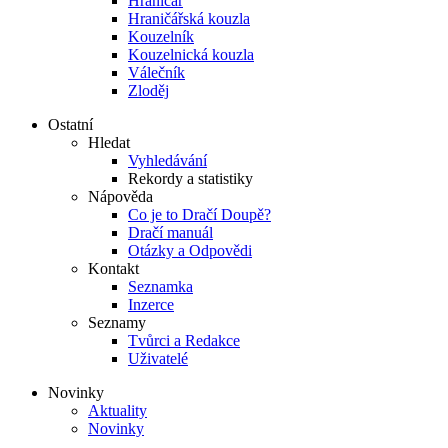
Hraničář
Hraničářská kouzla
Kouzelník
Kouzelnická kouzla
Válečník
Zloděj
Ostatní
Hledat
Vyhledávání
Rekordy a statistiky
Nápověda
Co je to Dračí Doupě?
Dračí manuál
Otázky a Odpovědi
Kontakt
Seznamka
Inzerce
Seznamy
Tvůrci a Redakce
Uživatelé
Novinky
Aktuality
Novinky