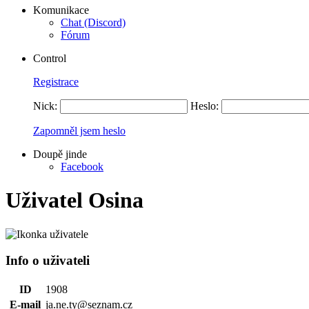
Komunikace
Chat (Discord)
Fórum
Control
Registrace
Nick:
Heslo:
Zapomněl jsem heslo
Doupě jinde
Facebook
Uživatel Osina
Info o uživateli
ID
1908
E-mail
ja.ne.ty@seznam.cz