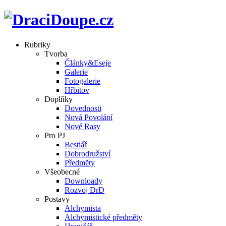
Rubriky
Tvorba
Články&Eseje
Galerie
Fotogalerie
Hřbitov
Doplňky
Dovednosti
Nová Povolání
Nové Rasy
Pro PJ
Bestiář
Dobrodružství
Předměty
Všeobecné
Downloady
Rozvoj DrD
Postavy
Alchymista
Alchymistické předměty