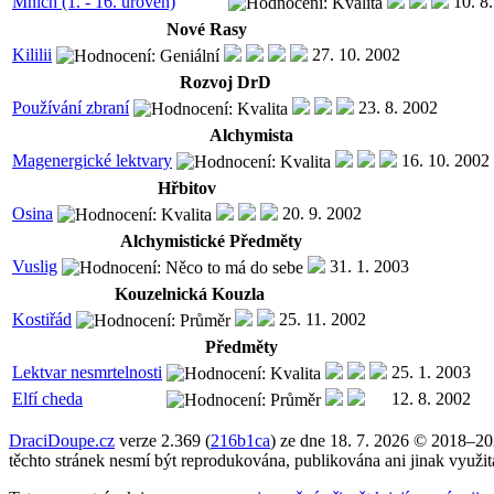
Mnich (1. - 16. úroveň)
10. 8
Nové Rasy
Kililii
27. 10. 2002
Rozvoj DrD
Používání zbraní
23. 8. 2002
Alchymista
Magenergické lektvary
16. 10. 2002
Hřbitov
Osina
20. 9. 2002
Alchymistické Předměty
Vuslig
31. 1. 2003
Kouzelnická Kouzla
Kostiřád
25. 11. 2002
Předměty
Lektvar nesmrtelnosti
25. 1. 2003
Elfí cheda
12. 8. 2002
DraciDoupe.cz
verze 2.369 (
216b1ca
) ze dne 18. 7. 2026 © 2018–2
těchto stránek nesmí být reprodukována, publikována ani jinak využi