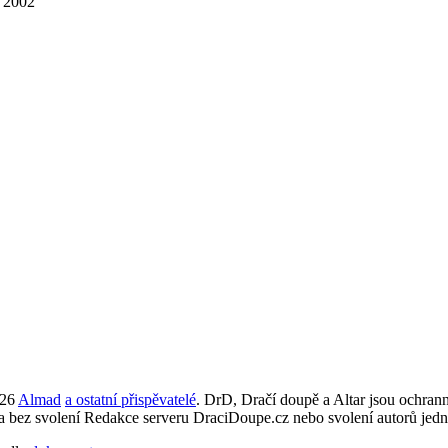
. 2002
026
Almad
a ostatní přispěvatelé
. DrD, Dračí doupě a Altar jsou ochra
ta bez svolení Redakce serveru DraciDoupe.cz nebo svolení autorů jedn