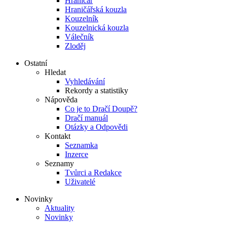
Hraničář
Hraničářská kouzla
Kouzelník
Kouzelnická kouzla
Válečník
Zloděj
Ostatní
Hledat
Vyhledávání
Rekordy a statistiky
Nápověda
Co je to Dračí Doupě?
Dračí manuál
Otázky a Odpovědi
Kontakt
Seznamka
Inzerce
Seznamy
Tvůrci a Redakce
Uživatelé
Novinky
Aktuality
Novinky