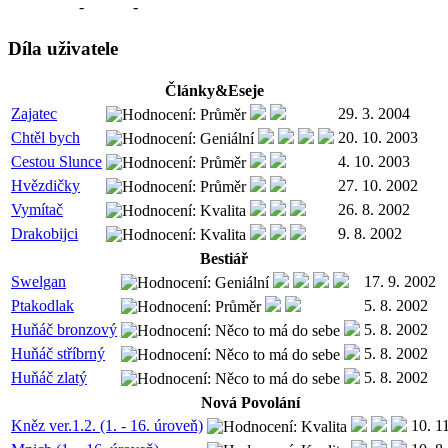
-
-
Díla uživatele
Články&Eseje
Zajatec
29. 3. 2004
Chtěl bych
20. 10. 2003
Cestou Slunce
4. 10. 2003
Hvězdičky
27. 10. 2002
Vymítač
26. 8. 2002
Drakobijci
9. 8. 2002
Bestiář
Swelgan
17. 9. 2002
Ptakodlak
5. 8. 2002
Huňáč bronzový
5. 8. 2002
Huňáč stříbrný
5. 8. 2002
Huňáč zlatý
5. 8. 2002
Nová Povolání
Kněz ver.1.2. (1. - 16. úroveň)
10. 1