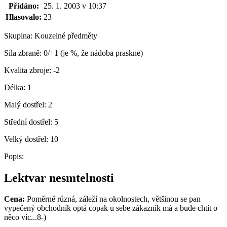
Přidáno:
25. 1. 2003 v 10:37
Hlasovalo:
23
Skupina:
Kouzelné předměty
Síla zbraně:
0/+1 (je %, že nádoba praskne)
Kvalita zbroje:
-2
Délka:
1
Malý dostřel:
2
Střední dostřel:
5
Velký dostřel:
10
Popis:
Lektvar nesmtelnosti
Cena:
Poměrně různá, záleží na okolnostech, většinou se pan
vypečený obchodník optá copak u sebe zákazník má a bude chtít o
něco víc...8-)