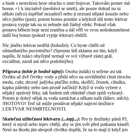
a bude s nestvůrou beze strachu o smrt bojovat. Takováto postav má
bonus +1 k iniciativě (neobává se smrti), ale pouze dokud na ni
někdo (něco) úspěšně nezaútočí nebo ji nezraní nějaké kouzlo nebo
něco jiného (past), potom bonus pomine a kdykoli dál tento lektvar
postava vypije tak na ni nebude mít žádný efekt. Pokud však
postava během boje není zraněna a dál věří ve svou nedotknutelnost
další boj bonus (pokud vypije lektvar) obdrží.
Nic jiného lektvar nedělá (bohužel). Co byste chtěli od
ušmudlanýho pocestnýho? (Spoustu lidí zklamu asi tím, když
napíšu, že tuláci obyčejně nemají ve svý výbavě zlatej grál,
exculibur, narsil ani něco podobnýho)
Příprava
(tohle je hodně tajný)
:
Osoba (tulák) si sežene asi tak
čtvrtku až dvě čtvrtky vody a přidá něco na ozvláštnění chuti (trochu
medu, cukr, drcený jadýrka ptačího zobu, skořiči, česnek, cibulku,
kapku pálenky nebo tam prostě načůrá)! Když si vodu vybere z
nějaký správný řeky, tak budem mít ohledně chuti způli vyhraný.
Potom je dobrý nějak tu vodu zamíchat a někam nalít (láhev, měch).
!HOTOVO! Teď už může prodávat nějaké najivní družince
LEKTVAR NESMRTELNOSTI.
Skutečná užitečnost lektvaru
(...topj...)
:
Pro ty družinky pánů PJ,
který si myslí nebo teprv chtějí, aby se jim svět před patkama klaněl.
Není na škodu jim alespoň chvilku dopřát, že na to mají (i když jen