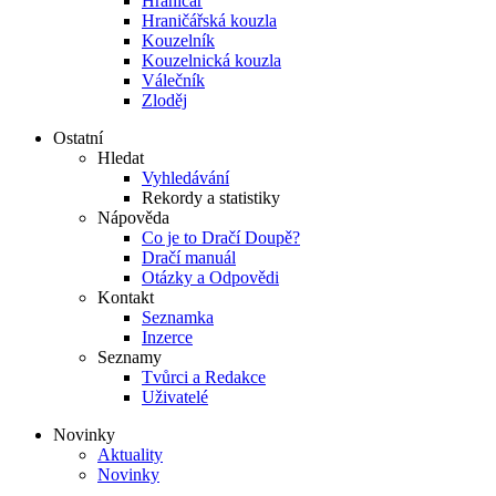
Hraničář
Hraničářská kouzla
Kouzelník
Kouzelnická kouzla
Válečník
Zloděj
Ostatní
Hledat
Vyhledávání
Rekordy a statistiky
Nápověda
Co je to Dračí Doupě?
Dračí manuál
Otázky a Odpovědi
Kontakt
Seznamka
Inzerce
Seznamy
Tvůrci a Redakce
Uživatelé
Novinky
Aktuality
Novinky