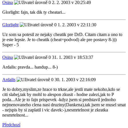
Osina
2. 2. 2003 v 20:25:49
Glorlight: fajn, tak dik ty cheatari...
Glorlight
1. 2. 2003 v 22:11:30
Uz som sa potesil ze nejaky cheatik pre DrD. Citam citam a ono to
je este lepsie. Je to cheatik (cheat=podvod) ale pre postavy 8-)))
Super - 5
Osina
31. 1. 2003 v 18:53:37
Ardalis: pravda... handup... 8-)
Ardalis
30. 1. 2003 v 22:16:09
Je to dobry,myslim,ze hrace to trkne,ale jestli mate nekoho,kdo se
citi slabej,tak by mohl to alespon zkusit - hodne zalezi,jak to P
poda...Ale je to fajn prispevek -kdyz jsem si predstavil jednoho
nejmenovaneho clena nasi druziny(Dankena),tak jsem se musel smat
- nejspis by si zaplatil i vic davek:-),nesmrtelnost je zkratka
nesmrtelnost...
Předchozí