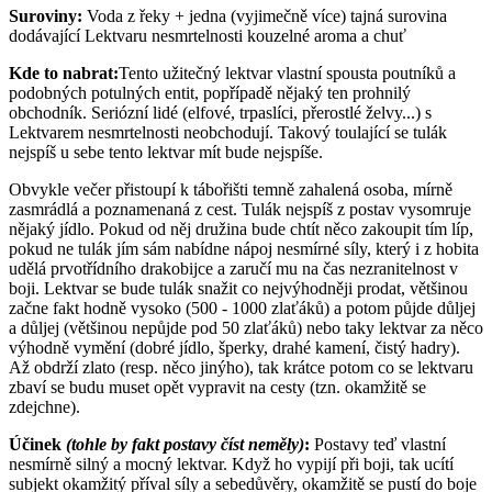
Suroviny:
Voda z řeky + jedna (vyjimečně více) tajná surovina
dodávající Lektvaru nesmrtelnosti kouzelné aroma a chuť
Kde to nabrat:
Tento užitečný lektvar vlastní spousta poutníků a
podobných potulných entit, popřípadě nějaký ten prohnilý
obchodník. Seriózní lidé (elfové, trpaslíci, přerostlé želvy...) s
Lektvarem nesmrtelnosti neobchodují. Takový toulající se tulák
nejspíš u sebe tento lektvar mít bude nejspíše.
Obvykle večer přistoupí k tábořišti temně zahalená osoba, mírně
zasmrádlá a poznamenaná z cest. Tulák nejspíš z postav vysomruje
nějaký jídlo. Pokud od něj družina bude chtít něco zakoupit tím líp,
pokud ne tulák jím sám nabídne nápoj nesmírné síly, který i z hobita
udělá prvotřídního drakobijce a zaručí mu na čas nezranitelnost v
boji. Lektvar se bude tulák snažit co nejvýhodněji prodat, většinou
začne fakt hodně vysoko (500 - 1000 zlaťáků) a potom půjde důljej
a důljej (většinou nepůjde pod 50 zlaťáků) nebo taky lektvar za něco
výhodně vymění (dobré jídlo, šperky, drahé kamení, čistý hadry).
Až obdrží zlato (resp. něco jinýho), tak krátce potom co se lektvaru
zbaví se budu muset opět vypravit na cesty (tzn. okamžitě se
zdejchne).
Účinek
(tohle by fakt postavy číst neměly)
:
Postavy teď vlastní
nesmírně silný a mocný lektvar. Když ho vypijí při boji, tak ucítí
subjekt okamžitý příval síly a sebedůvěry, okamžitě se pustí do boje