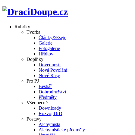
Rubriky
Tvorba
Články&Eseje
Galerie
Fotogalerie
Hřbitov
Doplňky
Dovednosti
Nová Povolání
Nové Rasy
Pro PJ
Bestiář
Dobrodružství
Předměty
Všeobecné
Downloady
Rozvoj DrD
Postavy
Alchymista
Alchymistické předměty