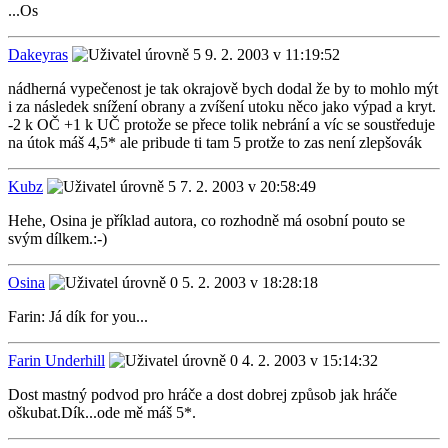
...Os
Dakeyras
9. 2. 2003 v 11:19:52
nádherná vypečenost je tak okrajově bych dodal že by to mohlo mýt
i za následek snížení obrany a zvíšení utoku něco jako výpad a kryt.
-2 k OČ +1 k UČ protože se přece tolik nebrání a víc se soustředuje
na útok máš 4,5* ale pribude ti tam 5 protže to zas není zlepšovák
Kubz
7. 2. 2003 v 20:58:49
Hehe, Osina je příklad autora, co rozhodně má osobní pouto se
svým dílkem.:-)
Osina
5. 2. 2003 v 18:28:18
Farin: Já dík for you...
Farin Underhill
4. 2. 2003 v 15:14:32
Dost mastný podvod pro hráče a dost dobrej způsob jak hráče
oškubat.Dík...ode mě máš 5*.