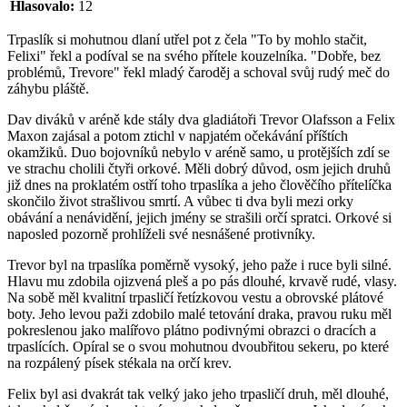
Hlasovalo:
12
Trpaslík si mohutnou dlaní utřel pot z čela "To by mohlo stačit,
Felixi" řekl a podíval se na svého přítele kouzelníka. "Dobře, bez
problémů, Trevore" řekl mladý čaroděj a schoval svůj rudý meč do
záhybu pláště.
Dav diváků v aréně kde stály dva gladiátoři Trevor Olafsson a Felix
Maxon zajásal a potom ztichl v napjatém očekávání příštích
okamžiků. Duo bojovníků nebylo v aréně samo, u protějších zdí se
ve strachu cholili čtyři orkové. Měli dobrý důvod, osm jejich druhů
již dnes na proklatém ostří toho trpaslíka a jeho člověčího přítelíčka
skončilo život strašlivou smrtí. A vůbec ti dva byli mezi orky
obávání a nenávidění, jejich jmény se strašili orčí spratci. Orkové si
naposled pozorně prohlíželi své nesnášené protivníky.
Trevor byl na trpaslíka poměrně vysoký, jeho paže i ruce byli silné.
Hlavu mu zdobila ojizvená pleš a po pás dlouhé, krvavě rudé, vlasy.
Na sobě měl kvalitní trpasličí řetízkovou vestu a obrovské plátové
boty. Jeho levou paži zdobilo malé tetování draka, pravou ruku měl
pokreslenou jako malířovo plátno podivnými obrazci o dracích a
trpaslících. Opíral se o svou mohutnou dvoubřitou sekeru, po které
na rozpálený písek stékala na orčí krev.
Felix byl asi dvakrát tak velký jako jeho trpasličí druh, měl dlouhé,