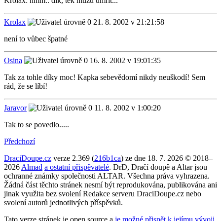
Krolax: hmm.. dík, tek můžu umřít...
Krolax
21. 8. 2002 v 21:21:58
není to vůbec špatné
Osina
16. 8. 2002 v 19:01:35
Tak za tohle díky moc! Kapka sebevědomí nikdy neuškodí! Sem
rád, že se líbí!
Jaravor
11. 8. 2002 v 1:00:20
Tak to se povedlo.....
Předchozí
DraciDoupe.cz
verze 2.369 (
216b1ca
) ze dne 18. 7. 2026 © 2018–
2026
Almad
a ostatní přispěvatelé
. DrD, Dračí doupě a Altar jsou
ochranné známky společnosti ALTAR. Všechna práva vyhrazena.
Žádná část těchto stránek nesmí být reprodukována, publikována ani
jinak využita bez svolení Redakce serveru DraciDoupe.cz nebo
svolení autorů jednotlivých příspěvků.
Tato verze stránek je open source a
je možné přispět k jejímu vývoji