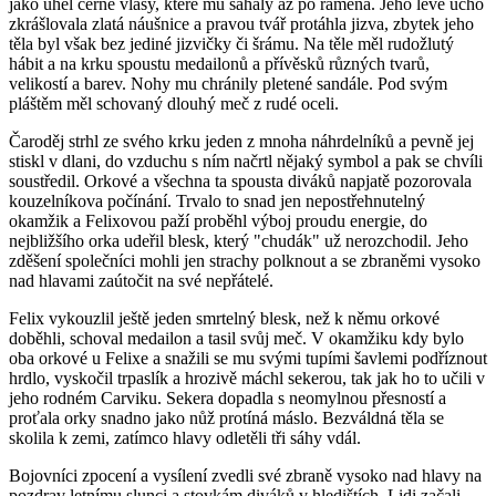
jako uhel černé vlasy, které mu sahaly až po ramena. Jeho levé ucho
zkrášlovala zlatá náušnice a pravou tvář protáhla jizva, zbytek jeho
těla byl však bez jediné jizvičky či šrámu. Na těle měl rudožlutý
hábit a na krku spoustu medailonů a přívěsků různých tvarů,
velikostí a barev. Nohy mu chránily pletené sandále. Pod svým
pláštěm měl schovaný dlouhý meč z rudé oceli.
Čaroděj strhl ze svého krku jeden z mnoha náhrdelníků a pevně jej
stiskl v dlani, do vzduchu s ním načrtl nějaký symbol a pak se chvíli
soustředil. Orkové a všechna ta spousta diváků napjatě pozorovala
kouzelníkova počínání. Trvalo to snad jen nepostřehnutelný
okamžik a Felixovou paží proběhl výboj proudu energie, do
nejbližšího orka udeřil blesk, který "chudák" už nerozchodil. Jeho
zděšení společníci mohli jen strachy polknout a se zbraněmi vysoko
nad hlavami zaútočit na své nepřátelé.
Felix vykouzlil ještě jeden smrtelný blesk, než k němu orkové
doběhli, schoval medailon a tasil svůj meč. V okamžiku kdy bylo
oba orkové u Felixe a snažili se mu svými tupími šavlemi podříznout
hrdlo, vyskočil trpaslík a hrozivě máchl sekerou, tak jak ho to učili v
jeho rodném Carviku. Sekera dopadla s neomylnou přesností a
proťala orky snadno jako nůž protíná máslo. Bezváldná těla se
skolila k zemi, zatímco hlavy odletěli tři sáhy vdál.
Bojovníci zpocení a vysílení zvedli své zbraně vysoko nad hlavy na
pozdrav letnímu slunci a stovkám diváků v hledištích. Lidi začali