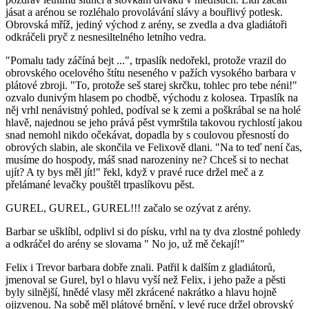
jásat a arénou se rozléhalo provolávání slávy a bouřlivý potlesk.
Obrovská mříž, jediný východ z arény, se zvedla a dva gladiátoři
odkráčeli pryč z nesnesiltelného letního vedra.
"Pomalu tady záčíná bejt ...", trpaslík nedořekl, protože vrazil do
obrovského ocelového štítu neseného v pažích vysokého barbara v
plátové zbroji. "To, protože seš starej skrčku, tohlec pro tebe néni!"
ozvalo dunivým hlasem po chodbě, východu z kolosea. Trpaslík na
něj vrhl nenávistný pohled, podíval se k zemi a poškrábal se na holé
hlavě, najednou se jeho prává pěst vymrštila takovou rychlostí jakou
snad nemohl nikdo očekávat, dopadla by s coulovou přesností do
obrových slabin, ale skončila ve Felixově dlani. "Na to teď není čas,
musíme do hospody, máš snad narozeniny ne? Chceš si to nechat
ujít? A ty bys měl jít!" řekl, když v pravé ruce držel meč a z
přelámané levačky pouštěl trpaslíkovu pěst.
GUREL, GUREL, GUREL!!! začalo se ozývat z arény.
Barbar se ušklíbl, odplivl si do písku, vrhl na ty dva zlostné pohledy
a odkráčel do arény se slovama " No jo, už mě čekají!"
Felix i Trevor barbara dobře znali. Patřil k dalším z gladiátorů,
jmenoval se Gurel, byl o hlavu vyší než Felix, i jeho paže a pěsti
byly silnější, hnědé vlasy měl zkrácené nakrátko a hlavu hojně
ojizvenou. Na sobě měl plátové brnění, v levé ruce držel obrovský