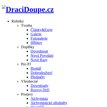
Rubriky
Tvorba
Články&Eseje
Galerie
Fotogalerie
Hřbitov
Doplňky
Dovednosti
Nová Povolání
Nové Rasy
Pro PJ
Bestiář
Dobrodružství
Předměty
Všeobecné
Downloady
Rozvoj DrD
Postavy
Alchymista
Alchymistické předměty