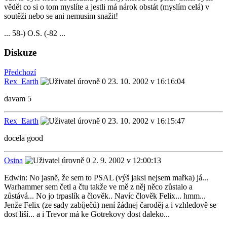
vědět co si o tom myslíte a jestli má nárok obstát (myslím celá) v
soutěži nebo se ani nemusim snažit!
... 58-) O.S. (-82 ...
Diskuze
Předchozí
Rex_Earth
23. 10. 2002 v 16:16:04
davam 5
Rex_Earth
23. 10. 2002 v 16:15:47
docela good
Osina
2. 9. 2002 v 12:00:13
Edwin: No jasně, že sem to PSAL (výš jaksi nejsem mařka) já...
Warhammer sem četl a čtu takže ve mě z něj něco zůstalo a
zůstává... No jo trpaslík a člověk.. Navíc člověk Felix... hmm...
Jenže Felix (ze sady zabíječů) není žádnej čaroděj a i vzhledově se
dost liší... a i Trevor má ke Gotrekovy dost daleko...