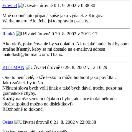
Edwin3
1. 9. 2002 v 0:38:30
Mně osobně toto připadá spíše jako výňatek z Kingova
Warhammeru. Ale třeba jsi to opravdu psala ty...
Raukó
29. 8. 2002 v 20:12:17
Ako vidíš, pokračovanie by sa oplatilo. Ak nejaké bude, bol by som
strašne šťastný, keby sa mi dostalo na e-mailovú adresu
matoflash@hotmail.com. Thanx.
KILLMAN
29. 8. 2002 v 12:16:29
Ono to není celé, takže těžko to můžu hodnotit jako povídku.
Jako začátek by to šlo.
Některá slova bych volil jinak a také bych dával trochu pozor na
gramatické chyby.
Každý napíše semtam nějakou chybu, ale chce to dát někomu
přečíst (pokud možno ne dislektikovi).
ROzhodně to dokonči
Osina
21. 8. 2002 v 22:00:38