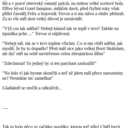
štít a v pravé obrovský ostnatý palcát, na nohou velké ocelové boty.
Dříve býval Gurel šampion, miláček davů, před čtyřmi roky však
přišel čaroděj Felix a bojovník Trevor a ti mu slávu a obdiv přebrali.
Za to vše měl dost velký důvod je nenávidět.
"Výš cos tak udělal? Nebejt kámoš tak se topíš v krvi! Takhle na
trpaslíka pche ..." Trevor si odplivnul.
"Nebejt mě, tak se v krvi topíme všichni. Co si mu chtěl udělat, jak
myslíš, že by to dopadlo? Pěsti máš sice jako velkej Borri Skálolam,
ale dyť měl na sobě navlečenou celou zbrojnickou dílnu"
"Zdechnout! To jediný by si ten parchant zasloužil!"
"No kdo ví jak bysme skončili a teď už jdem máš přece narozeniny
ne? Nesmíme nic zameškat"
Gladiátoři se otočili a odkráčeli...
.....
Tak to bylo něco ze začátku povídky, kterou teď píšu! Chtěl bych