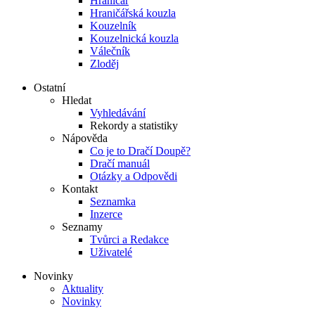
Hraničář
Hraničářská kouzla
Kouzelník
Kouzelnická kouzla
Válečník
Zloděj
Ostatní
Hledat
Vyhledávání
Rekordy a statistiky
Nápověda
Co je to Dračí Doupě?
Dračí manuál
Otázky a Odpovědi
Kontakt
Seznamka
Inzerce
Seznamy
Tvůrci a Redakce
Uživatelé
Novinky
Aktuality
Novinky