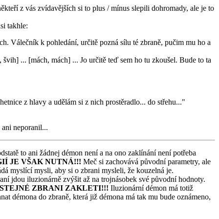
kteří z vás zvídavějších si to plus / mínus slepili dohromady, ale je to
si takhle:
ich. Válečník k pohledání, určitě pozná sílu té zbraně, pučim mu ho a
 švih] ... [mách, mách] ... Jo určitě teď sem ho tu zkoušel. Bude to ta
etnice z hlavy a udělám si z nich prostěradlo... do střehu..."
ani neporanil...
odstatě to ani žádnej démon není a na ono zaklínání není potřeba
Í JE VŠAK NUTNÁ!!!
Meč si zachovává původní parametry, ale
á myslící mysli, aby si o zbrani mysleli, že kouzelná je.
aní jdou iluzionárně zvýšit až na trojnásobek své původní hodnoty.
STEJNÉ ZBRANI ZAKLETI!!!
Iluzionární démon má totiž
nahnat démona do zbraně, která již démona má tak mu bude oznámeno,