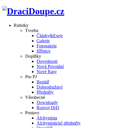
Rubriky
Tvorba
Články&Eseje
Galerie
Fotogalerie
Hřbitov
Doplňky
Dovednosti
Nová Povolání
Nové Rasy
Pro PJ
Bestiář
Dobrodružství
Předměty
Všeobecné
Downloady
Rozvoj DrD
Postavy
Alchymista
Alchymistické předměty