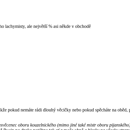
o lachymisty, ale největší % asi někde v obchodě
takže pokud nemáte rádi dlouhý věcičky nebo pokud spěcháte na oběd,
zasvěcenec oboru kouzelnického (mimo jiné také mistr oboru pijanského)