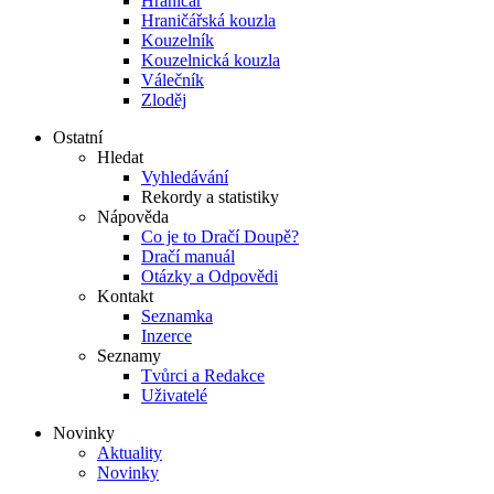
Hraničář
Hraničářská kouzla
Kouzelník
Kouzelnická kouzla
Válečník
Zloděj
Ostatní
Hledat
Vyhledávání
Rekordy a statistiky
Nápověda
Co je to Dračí Doupě?
Dračí manuál
Otázky a Odpovědi
Kontakt
Seznamka
Inzerce
Seznamy
Tvůrci a Redakce
Uživatelé
Novinky
Aktuality
Novinky