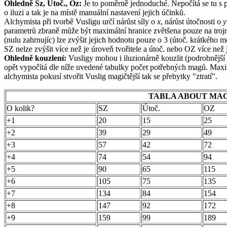
Ohledně Sz, Útoč., Oz:
Je to poměrně jednoduché. Nepočítá se tu s po
o iluzi a tak je na místě manuální nastavení jejich účinků.
Alchymista při tvorbě Vusligu určí nárůst síly o
x
, nárůst útočnosti o
y
parametrů zbraně může být maximální hranice zvětšena pouze na tro
(nulu zahrnujíc) lze zvýšit jejich hodnotu pouze o 3 (útoč. krátkého m
SZ nelze zvýšit více než je úroveň tvořitele a útoč. nebo OZ více než
Ohledně kouzlení:
Vusligy mohou i iluzionárně kouzlit (podrobnější p
opět vypočítá dle níže uvedené tabulky počet potřebných magů. Maxim
alchymista pokusí stvořit Vuslig magičtější tak se přebytky "ztratí".
TABLA ABOUT MA
O kolik?
SZ
Útoč.
OZ
+1
20
15
25
+2
39
29
49
+3
57
42
72
+4
74
54
94
+5
90
65
115
+6
105
75
135
+7
134
84
154
+8
147
92
172
+9
159
99
189