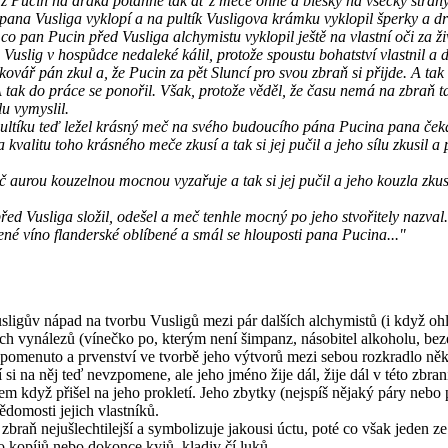
ž Pucin na draka potáhne tak ať z meče ohně a blesky na všecky strany l
d pana Vusliga vyklopí a na pultík Vusligova krámku vyklopil šperky a 
tí co pan Pucin před Vusliga alchymistu vyklopil ještě na vlastní oči za
slig v hospůdce nedaleké kálil, protože spoustu bohatství vlastnil a do ú
 kovář pán zkul a, že Pucin za pět Sluncí pro svou zbraň si přijde. A tak 
A tak do práce se ponořil. Však, protože věděl, že času nemá na zbraň t
u vymyslil.
 pultíku teď ležel krásný meč na svého budoucího pána Pucina pana čeka
valitu toho krásného meče zkusí a tak si jej pučil a jeho sílu zkusil a po
aurou kouzelnou mocnou vyzařuje a tak si jej pučil a jeho kouzla zkusil
před Vusliga složil, odešel a meč tenhle mocný po jeho stvořitely nazv
vené víno flanderské oblíbené a smál se hlouposti pana Pucina..."
usligův nápad na tvorbu Vusligů mezi pár dalších alchymistů (i když o
ých vynálezů (vínečko po, kterým není šimpanz, násobitel alkoholu, be
apomenuto a prvenství ve tvorbě jeho výtvorů mezi sebou rozkradlo něk
 na něj teď nevzpomene, ale jeho jméno žije dál, žije dál v této zbrani
 když přišel na jeho prokletí. Jeho zbytky (nejspíš nějaký páry nebo 
domosti jejich vlastníků.
braň nejušlechtilejší a symbolizuje jakousi úctu, poté co však jeden 
bo kopíjů nebo dokonce kyjů, kladiv čí luků.