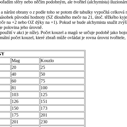
řadím sféry nebo něčím podobným, ale tvořitel (alchymista) iluzionární
a nárůst obrany o
z
podle toho se potom dle tabulky vypočítá celková
jnásobek původní hodnoty (SZ dlouhého meče na 21, útoč. těžkého kyj
eče na +2 nebo OZ dýky na +1). Pokud se bude alchymista snažit zvýšit i
 je polovina jeho úrovně.
oužití v akci je níže). Počet kouzel a magů se určuje podobě jako bojov
ální počet kouzel, které zbraň může ovládat je rovna úrovni tvořitele
GY
Mag
Kouzlo
20
25
40
50
60
75
81
100
103
125
126
151
150
173
175
201
201
230