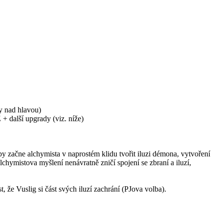
y nad hlavou)
+ další upgrady (viz. níže)
oby začne alchymista v naprostém klidu tvořit iluzi démona, vytvoření
lchymistova myšlení nenávratně zničí spojení se zbraní a iluzí,
 že Vuslig si část svých iluzí zachrání (PJova volba).