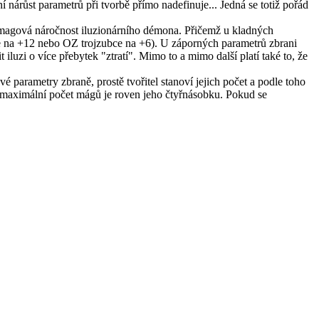
 nárůst parametrů při tvorbě přímo nadefinuje... Jedná se totiž pořád
 magová náročnost iluzionárního démona. Přičemž u kladných
e na +12 nebo OZ trojzubce na +6). U záporných parametrů zbrani
luzi o více přebytek "ztratí". Mimo to a mimo další platí také to, že
é parametry zbraně, prostě tvořitel stanoví jejich počet a podle toho
, maximální počet mágů je roven jeho čtyřnásobku. Pokud se