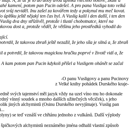
ítají. A, že ať je to do doby dvou úplňků všechno hotové, zkuté a
drahé kamení, potom pan Pucin odešel. A pro pana Vusliga toto velká
 život svůj neviděl. Inu zašel za kovářem tedy a pokynul mu meč kovat.
plňku ještě nějaký ten čas byl. A Vuslig kalil i den další, i ten den
Vuslig dva dny střízlivěl, protože i tlusté chobotnatce, které na
akovou dost a, protože věděl, že většinu jeho prostředků vyhodil do
jící.
tvrdil, že takovou zbraň ještě nezažil, že jeho síla je silná a, že zbraň
 a potvrdil, že takovou magickou hračku poprvé v životě vidí a, že
al. A kam potom pan Pucin kdykoli přišel a Vusligem ohánět se začal
-O panu Vusligovy a panu Pucinovy
z Velké knihy pohádek Durského kraje-
hledně svých tajemství měl jazyk vždy na uzel víno mu ho dokonale
zedný vínný soudek a mnoho dalších užitečných věciček), s jeho
olik jiných alchymistů (Osinu Durského nevyjímaje). Vuslig pan
...
plyny) se teď vznáší ve chřtánu jednoho z vulkánů. Další výplody
ze špičkových alchymistů neznámého jména odhalil vlastní způsob