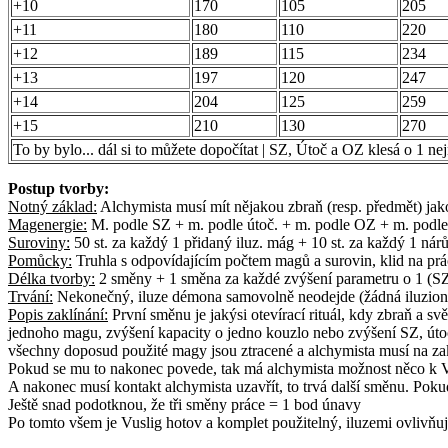
+10
170
105
205
+11
180
110
220
+12
189
115
234
+13
197
120
247
+14
204
125
259
+15
210
130
270
To by bylo... dál si to můžete dopočítat | SZ, Útoč a OZ klesá o 1 ne
Postup tvorby:
Notný základ:
Alchymista musí mít nějakou zbraň (resp. předmět) jako
Magenergie:
M. podle SZ + m. podle útoč. + m. podle OZ + m. podle 
Suroviny:
50 st. za každý 1 přidaný iluz. mág + 10 st. za každý 1 nár
Pomůcky:
Truhla s odpovídajícím počtem magů a surovin, klid na prác
Délka tvorby:
2 směny + 1 směna za každé zvýšení parametru o 1 (SZ,
Trvání:
Nekonečný, iluze démona samovolně neodejde (žádná iluzionárn
Popis zaklínání:
První směnu je jakýsi otevírací rituál, kdy zbraň a sv
jednoho magu, zvýšení kapacity o jedno kouzlo nebo zvýšení SZ, útoč. 
všechny doposud použité magy jsou ztracené a alchymista musí na zak
Pokud se mu to nakonec povede, tak má alchymista možnost něco k Vu
A nakonec musí kontakt alchymista uzavřít, to trvá další směnu. Pokud
Ještě snad podotknou, že tři směny práce = 1 bod únavy
Po tomto všem je Vuslig hotov a komplet použitelný, iluzemi ovlivňující t