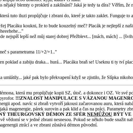
 nějaký blemty o prokletí a zaklínání? Jaká je tedy ta díra? Věřím, že ně
erá tuto iluzi propůjčuje i zbrani do, které je takto zaklet. Funguje to a
á! Hej Placáku koukni, že to bude kouzelný meč? Placák je nejlepší z naš
eheeehehe..."
nejspíš lepší než můj starej dobrej Přežblevt... [mách, mách] ... [švih,
j meč s parametrama 11/+2/+1.."
 poklad a zabiju draka... hurá... Placáku braň se! Useknu ti ty tví plach
 umlátily... jaké pak bylo překvapení když se zjistilo, že Slípka nikoho 
ie démona, která mu propůjčuje kopii SZ, útoč. a dokonce i OZ. Ve své p
 pyrofor.
!!!ZNALOST MANIPULACE S VÁZANOU MAGENRGI
rgii apod. navíc si zbraň vytvoří jakousi začarovanou auru, která nabád
aká magenergie, párek surovin a pak klid a čas na práci. Parametry zbr
JNÝ THEURGOVSKÝ DÉMON ZE SFÉR
NEMŮŽOU
BÝT VE 
o dvě vědomí se v jedné zbrani nesnesou. Pokud se někdo bude snažit 
agenergii ztrácí a ve zbrani zůstává démon původní.