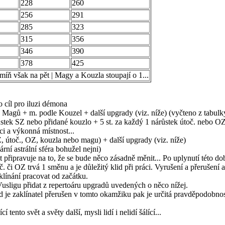
228
260
256
291
285
323
315
356
346
390
378
425
jmíň však na pět | Magy a Kouzla stoupají o 1...
 cíl pro iluzi démona
Magů + m. podle Kouzel + další upgrady (viz. níže) (vyčteno z tabulk
ůstek SZ nebo přidané kouzlo + 5 st. za každý 1 nárůstek útoč. nebo OZ 
i a výkonná místnost...
 útoč., OZ, kouzla nebo magu) + další upgrady (viz. níže)
í astrální sféra bohužel nejni)
ět připravuje na to, že se bude něco zásadně měnit... Po uplynutí této d
či OZ trvá 1 směnu a je důležitý klid při práci. Vyrušení a přerušení a
línání pracovat od začátku.
sligu přidat z repertoáru upgradů uvedených o něco nížej.
 je zaklínatel přerušen v tomto okamžiku pak je určitá pravděpodobnost,
ento svět a světy další, mysli lidí i nelidí šálící...