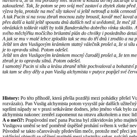
navštívil a, že ať mu pořádný meč sežene a kouzla do něj začaruje a a
zakouzlené. Tak, že potom se pro svůj meč zastaví a zbytek zlata pře
výzva byla, protože na meč síly takové si ještě netroufl a tolik cennos
A tak Pucin si na svou zbraň mocnou zuby brousil, kovář meč koval a Vu
přes další a kalil ještě spoustu dnů dalších než si uvědomil, že meč již
obrázkách tolikrát viděl by tolik flanderského dobrého vínka skolilo. 
svého měchýřku močícího brilantní plán do chvilky i posledního detail
A jak se mu v malé lebce zplodilo tak se mu do tří dnů i zrodilo a na
Ještě ten den Vusligovým krámkem statný válečník prošel a, že si sílu a k
je to opravdu silná. Potom odešel.
Ještě ten den Vusligovým krámkem mocný čaroděj prošel a, že ten meč 
zbraň je to opravdu silná. Potom odešel.
I samotný Pucin si sílu a krásu zbraně téhle pochvaloval a bohatství 
tak tam se divy děly a pan Vuslig alchymista v putyce popíjel své čer
History:
Po této příhodě, která přešla později mezi pohádky přešel V
rozvázalo). Pan Vuslig alchymista potom vysyslil pár dalších užitečn
sqelími nápady se v praxi setkáváme dodnes, jeho jméno však bylo z
alchymista nakonec zemřel zapomenut na otravu alkoholem a moc lidí si
A o meči?:
Prapůvodní meč pana Pucina byl zlikvidován jeho majitelem
Vusligova umění se teď poměrně úspěšně prohání světem k velké nevě
Původně se takto očarovávaly především meče, protože meč přeci jen z
zaklínání objevili se ošálení majitelé mezi vlastníky seker, palcátů ne