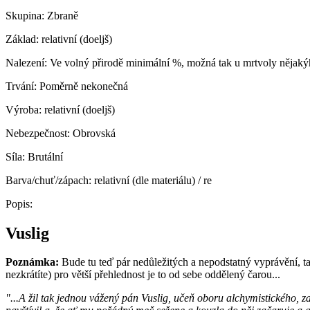
Skupina:
Zbraně
Základ:
relativní (doeljš)
Nalezení:
Ve volný přirodě minimální %, možná tak u mrtvoly nějakýh
Trvání:
Poměrně nekonečná
Výroba:
relativní (doeljš)
Nebezpečnost:
Obrovská
Síla:
Brutální
Barva/chuť/zápach:
relativní (dle materiálu) / re
Popis:
Vuslig
Poznámka:
Bude tu teď pár nedůležitých a nepodstatný vyprávění, 
nezkrátíte) pro větší přehlednost je to od sebe oddělený čarou...
"...A žil tak jednou vážený pán Vuslig, učeň oboru alchymistického, 