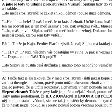
A jaké je tedy to údajné prokletí všech Vusligů:
Špikuju tady do vás
asi takhle...
...do meče (roz. zbraně) je zaklet (nikoli démon) pouze iluze démona, kt
"...He... he... hele! Já našel meč. Je to krásná zbraň. Určitě kouzeln
ten mi potvrdí jak je ten meč úžasný a pak, pak ovládnu svět... bhuee
"...Jo, máš pravdu Slípko, určitě ten meč bude kouzelnej. Dokonce bude 
nejlepší zbraň, kterou sem kdy viděl..."
PJ: "...Takže jo Kájo, Ferdův Placák zjistil, že tvůj Slípka má krátke
"... 11/+2/+1? Jupí, všechny vás pozabíjím vy svině! A pak si vezmu ten
"... Dopr... co to děláš? Tak pojď!!!..."
...do Slípky se pustila celá družinka a snadno toho nebohýho vesničana
A:
Takže fakt je asi takovej, že v meči (roz. zbrani) sídlí jakási kop
znalost theurgie ani astron, právě proto může takovouto zbraň zaklít i
znalec potvrdí, že je určitě kouzelný, alchymista v něm pohledá magene
Slepení zbraně:
Takže v prvý řadě je potřeba nějaká zbraň, potom něj
Taky nutno podotknout, že
ILUZIONÁRNÍ DÉMON A OBYČE
nějakou podstatu a vědomí, sice ne tak jako sférický démon, ale tyt
že to nějak nejde, pokud se i přesto pokusí potom všechnu použitou m