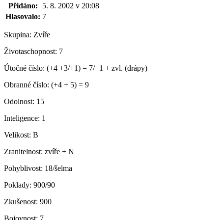
Přidáno:
5. 8. 2002 v 20:08
Hlasovalo:
7
Skupina:
Zvíře
Životaschopnost:
7
Útočné číslo:
(+4 +3/+1) = 7/+1 + zvl. (drápy)
Obranné číslo:
(+4 + 5) = 9
Odolnost:
15
Inteligence:
1
Velikost:
B
Zranitelnost:
zvíře + N
Pohyblivost:
18/šelma
Poklady:
900/90
Zkušenost:
900
Bojovnost:
7