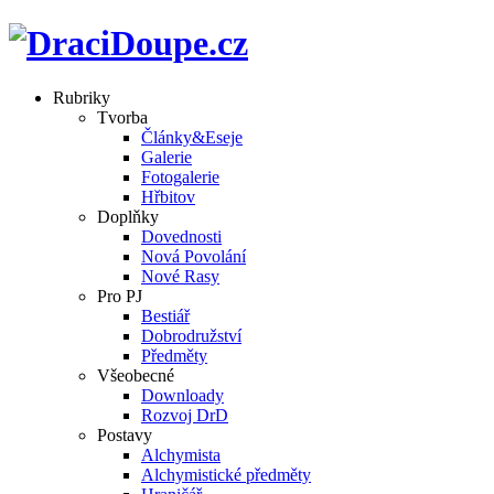
Rubriky
Tvorba
Články&Eseje
Galerie
Fotogalerie
Hřbitov
Doplňky
Dovednosti
Nová Povolání
Nové Rasy
Pro PJ
Bestiář
Dobrodružství
Předměty
Všeobecné
Downloady
Rozvoj DrD
Postavy
Alchymista
Alchymistické předměty