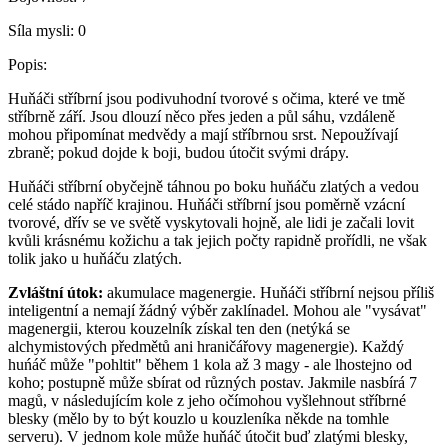
Síla mysli:
0
Popis:
Huňáči stříbrní jsou podivuhodní tvorové s očima, které ve tmě
stříbrně září. Jsou dlouzí něco přes jeden a půl sáhu, vzdáleně
mohou připomínat medvědy a mají stříbrnou srst. Nepoužívají
zbraně; pokud dojde k boji, budou útočit svými drápy.
Huňáči stříbrní obyčejně táhnou po boku huňáču zlatých a vedou
celé stádo napříč krajinou. Huňáči stříbrní jsou poměrně vzácní
tvorové, dřív se ve světě vyskytovali hojně, ale lidi je začali lovit
kvůli krásnému kožichu a tak jejich počty rapidně prořídli, ne však
tolik jako u huňáču zlatých.
Zvláštní útok:
akumulace magenergie. Huňáči stříbrní nejsou příliš
inteligentní a nemají žádný výběr zaklínadel. Mohou ale "vysávat"
magenergii, kterou kouzelník získal ten den (netýká se
alchymistových předmětů ani hraničářovy magenergie). Každý
huńáč může "pohltit" během 1 kola až 3 magy - ale lhostejno od
koho; postupně může sbírat od různých postav. Jakmile nasbírá 7
magů, v následujícím kole z jeho očímohou vyšlehnout stříbrné
blesky (mělo by to být kouzlo u kouzleníka někde na tomhle
serveru). V jednom kole může huňáč útočit buď zlatými blesky,