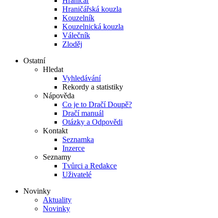
Hraničář
Hraničářská kouzla
Kouzelník
Kouzelnická kouzla
Válečník
Zloděj
Ostatní
Hledat
Vyhledávání
Rekordy a statistiky
Nápověda
Co je to Dračí Doupě?
Dračí manuál
Otázky a Odpovědi
Kontakt
Seznamka
Inzerce
Seznamy
Tvůrci a Redakce
Uživatelé
Novinky
Aktuality
Novinky