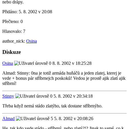
nebo drápy.
Přidáno:
5. 8. 2002 v 20:08
Přečteno:
0
Hlasovalo:
7
author_nick:
Osina
Diskuze
Osina
8. 8. 2002 v 18:25:28
Almad: Stinny: 0na je totiž armáda huňáčů a jeden zlatej, kterej je
vede + bonus pár stříbrnejch poskoků! Vedou je prostě ajik zlatí ajik
stříbrní!
Stinny
5. 8. 2002 v 20:34:18
Třeba když nemá stádo zlatýho, tak dostane stříbrnýho.
Almad
5. 8. 2002 v 20:08:26
He, tak kdo vede stádo - stříbrný, nebo zlatý?!? Jinak to samé, co k