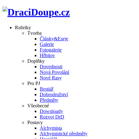
Rubriky
Tvorba
Články&Eseje
Galerie
Fotogalerie
Hřbitov
Doplňky
Dovednosti
Nová Povolání
Nové Rasy
Pro PJ
Bestiář
Dobrodružství
Předměty
Všeobecné
Downloady
Rozvoj DrD
Postavy
Alchymista
Alchymistické předměty