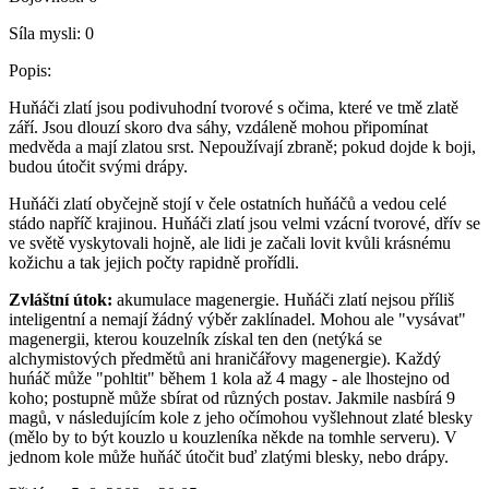
Síla mysli:
0
Popis:
Huňáči zlatí jsou podivuhodní tvorové s očima, které ve tmě zlatě
září. Jsou dlouzí skoro dva sáhy, vzdáleně mohou připomínat
medvěda a mají zlatou srst. Nepoužívají zbraně; pokud dojde k boji,
budou útočit svými drápy.
Huňáči zlatí obyčejně stojí v čele ostatních huňáčů a vedou celé
stádo napříč krajinou. Huňáči zlatí jsou velmi vzácní tvorové, dřív se
ve světě vyskytovali hojně, ale lidi je začali lovit kvůli krásnému
kožichu a tak jejich počty rapidně prořídli.
Zvláštní útok:
akumulace magenergie. Huňáči zlatí nejsou příliš
inteligentní a nemají žádný výběr zaklínadel. Mohou ale "vysávat"
magenergii, kterou kouzelník získal ten den (netýká se
alchymistových předmětů ani hraničářovy magenergie). Každý
huńáč může "pohltit" během 1 kola až 4 magy - ale lhostejno od
koho; postupně může sbírat od různých postav. Jakmile nasbírá 9
magů, v následujícím kole z jeho očímohou vyšlehnout zlaté blesky
(mělo by to být kouzlo u kouzleníka někde na tomhle serveru). V
jednom kole může huňáč útočit buď zlatými blesky, nebo drápy.