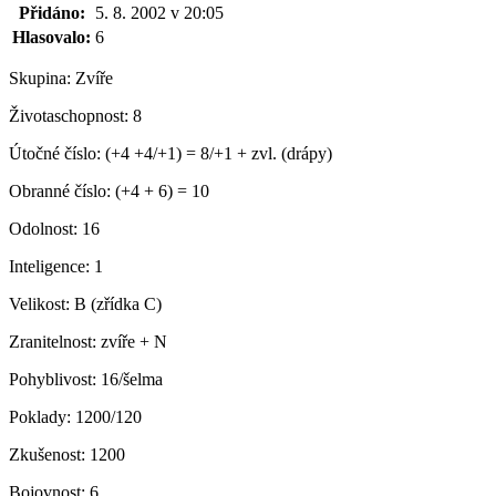
Přidáno:
5. 8. 2002 v 20:05
Hlasovalo:
6
Skupina:
Zvíře
Životaschopnost:
8
Útočné číslo:
(+4 +4/+1) = 8/+1 + zvl. (drápy)
Obranné číslo:
(+4 + 6) = 10
Odolnost:
16
Inteligence:
1
Velikost:
B (zřídka C)
Zranitelnost:
zvíře + N
Pohyblivost:
16/šelma
Poklady:
1200/120
Zkušenost:
1200
Bojovnost:
6