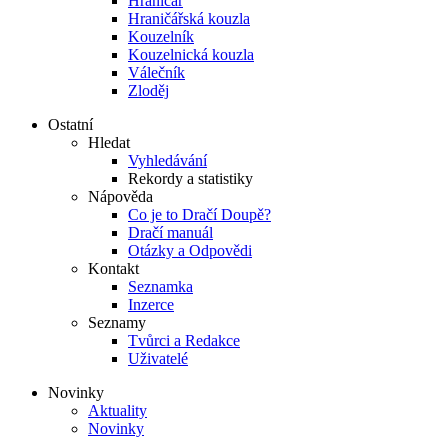
Hraničář
Hraničářská kouzla
Kouzelník
Kouzelnická kouzla
Válečník
Zloděj
Ostatní
Hledat
Vyhledávání
Rekordy a statistiky
Nápověda
Co je to Dračí Doupě?
Dračí manuál
Otázky a Odpovědi
Kontakt
Seznamka
Inzerce
Seznamy
Tvůrci a Redakce
Uživatelé
Novinky
Aktuality
Novinky