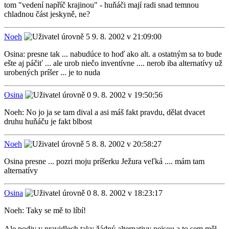
tom "vedení napříč krajinou" - huňáči mají radi snad temnou
chladnou část jeskyně, ne?
Noeh
9. 8. 2002 v 21:09:00
Osina: presne tak ... nabudúce to hoď ako alt. a ostatným sa to bude
ešte aj páčiť ... ale urob niečo inventívne .... nerob iba alternatívy už
urobených príšer ... je to nuda
Osina
9. 8. 2002 v 19:50:56
Noeh: No jo ja se tam dival a asi máš fakt pravdu, dělat dvacet
druhu huňáču je fakt blbost
Noeh
8. 8. 2002 v 20:58:27
Osina presne ... pozri moju príšerku Ježura veľká .... mám tam
alternatívy
Osina
8. 8. 2002 v 18:23:17
Noeh: Taky se mě to líbí!
Ale podiv v pravidlech taky žádný alternativy nejsou a to sem měl