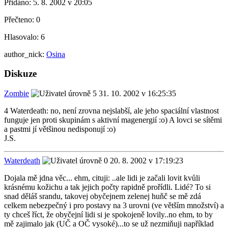
Přidáno:
5. 8. 2002 v 20:05
Přečteno:
0
Hlasovalo:
6
author_nick:
Osina
Diskuze
Zombie
31. 10. 2002 v 16:25:35
4 Waterdeath: no, není zrovna nejslabší, ale jeho spaciální vlastnost
funguje jen proti skupinám s aktivní magenergií :o) A lovci se sítěmi
a pastmi jí většinou nedisponují :o)
J.S.
Waterdeath
20. 8. 2002 v 17:19:23
Dojala mě jdna věc... ehm, cituji: ..ale lidi je začali lovit kvůli
krásnému kožichu a tak jejich počty rapidně prořídli. Lidé? To si
snad děláš srandu, takovej obyčejnem zelenej huňč se mě zdá
celkem nebezpečný i pro postavy na 3 urovni (ve větším množství) a
ty chceš říct, že obyčejní lidi si je spokojeně lovily..no ehm, to by
mě zajimalo jak (UČ a OČ vysoké)...to se už nezmiňuji například