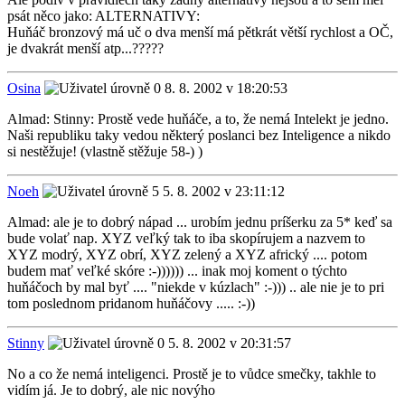
psát něco jako: ALTERNATIVY:
Huňáč bronzový má uč o dva menší má pětkrát větší rychlost a OČ,
je dvakrát menší atp...?????
Osina
8. 8. 2002 v 18:20:53
Almad: Stinny: Prostě vede huňáče, a to, že nemá Intelekt je jedno.
Naši republiku taky vedou některý poslanci bez Inteligence a nikdo
si nestěžuje! (vlastně stěžuje 58-) )
Noeh
5. 8. 2002 v 23:11:12
Almad: ale je to dobrý nápad ... urobím jednu príšerku za 5* keď sa
bude volať nap. XYZ veľký tak to iba skopírujem a nazvem to
XYZ modrý, XYZ obrí, XYZ zelený a XYZ africký .... potom
budem mať veľké skóre :-)))))) ... inak moj koment o týchto
huňáčoch by mal byť .... "niekde v kúzlach" :-))) .. ale nie je to pri
tom poslednom pridanom huňáčovy ..... :-))
Stinny
5. 8. 2002 v 20:31:57
No a co že nemá inteligenci. Prostě je to vůdce smečky, takhle to
vidím já. Je to dobrý, ale nic novýho