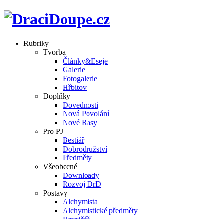
Rubriky
Tvorba
Články&Eseje
Galerie
Fotogalerie
Hřbitov
Doplňky
Dovednosti
Nová Povolání
Nové Rasy
Pro PJ
Bestiář
Dobrodružství
Předměty
Všeobecné
Downloady
Rozvoj DrD
Postavy
Alchymista
Alchymistické předměty