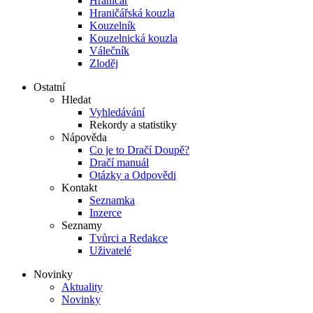
Hraničář
Hraničářská kouzla
Kouzelník
Kouzelnická kouzla
Válečník
Zloděj
Ostatní
Hledat
Vyhledávání
Rekordy a statistiky
Nápověda
Co je to Dračí Doupě?
Dračí manuál
Otázky a Odpovědi
Kontakt
Seznamka
Inzerce
Seznamy
Tvůrci a Redakce
Uživatelé
Novinky
Aktuality
Novinky