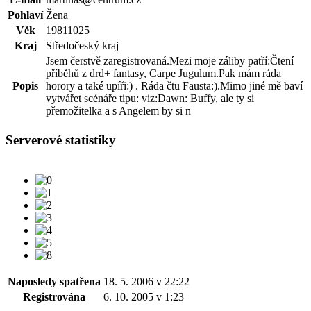
Pohlaví
Žena
Věk
19811025
Kraj
Středočeský kraj
Jsem čerstvě zaregistrovaná.Mezi moje záliby patří:Čtení
příběhů z drd+ fantasy, Carpe Jugulum.Pak mám ráda
Popis
horory a také upíři:) . Ráda čtu Fausta:).Mimo jiné mě baví
vytvářet scénáře tipu: viz:Dawn: Buffy, ale ty si
přemožitelka a s Angelem by si n
Serverové statistiky
Naposledy spatřena
18. 5. 2006 v 22:22
Registrována
6. 10. 2005 v 1:23