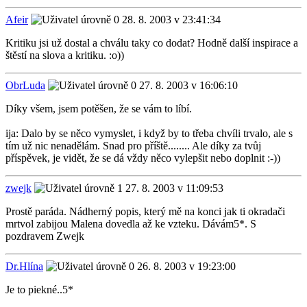
Afeir
28. 8. 2003 v 23:41:34
Kritiku jsi už dostal a chválu taky co dodat? Hodně další inspirace a
štěstí na slova a kritiku. :o))
ObrLuda
27. 8. 2003 v 16:06:10
Díky všem, jsem potěšen, že se vám to líbí.
ija: Dalo by se něco vymyslet, i když by to třeba chvíli trvalo, ale s
tím už nic nenadělám. Snad pro příště........ Ale díky za tvůj
příspěvek, je vidět, že se dá vždy něco vylepšit nebo doplnit :-))
zwejk
27. 8. 2003 v 11:09:53
Prostě paráda. Nádherný popis, který mě na konci jak ti okradači
mrtvol zabijou Malena dovedla až ke vzteku. Dávám5*. S
pozdravem Zwejk
Dr.Hlína
26. 8. 2003 v 19:23:00
Je to piekné..5*