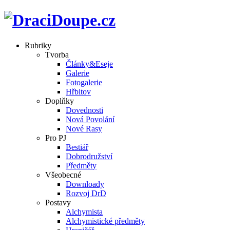
Rubriky
Tvorba
Články&Eseje
Galerie
Fotogalerie
Hřbitov
Doplňky
Dovednosti
Nová Povolání
Nové Rasy
Pro PJ
Bestiář
Dobrodružství
Předměty
Všeobecné
Downloady
Rozvoj DrD
Postavy
Alchymista
Alchymistické předměty