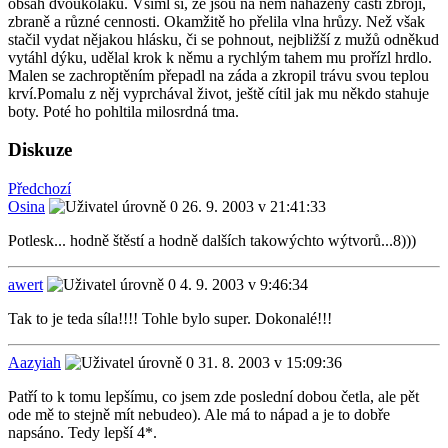
obsah dvoukoláku. Všiml si, že jsou na něm naházeny části zbrojí,
zbraně a různé cennosti. Okamžitě ho přelila vlna hrůzy. Než však
stačil vydat nějakou hlásku, či se pohnout, nejbližší z mužů odněkud
vytáhl dýku, udělal krok k němu a rychlým tahem mu prořízl hrdlo.
Malen se zachroptěním přepadl na záda a zkropil trávu svou teplou
krví.Pomalu z něj vyprchával život, ještě cítil jak mu někdo stahuje
boty. Poté ho pohltila milosrdná tma.
Diskuze
Předchozí
Osina
26. 9. 2003 v 21:41:33
Potlesk... hodně štěstí a hodně dalších takowýchto wýtvorů...8)))
awert
4. 9. 2003 v 9:46:34
Tak to je teda síla!!!! Tohle bylo super. Dokonalé!!!
Aazyiah
31. 8. 2003 v 15:09:36
Patří to k tomu lepšímu, co jsem zde poslední dobou četla, ale pět
ode mě to stejně mít nebudeo). Ale má to nápad a je to dobře
napsáno. Tedy lepší 4*.