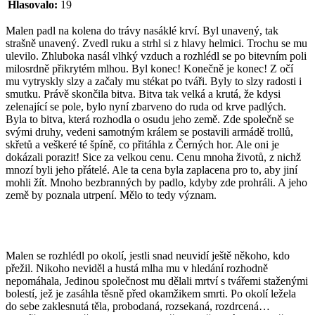
Hlasovalo:
19
Malen padl na kolena do trávy nasáklé krví. Byl unavený, tak
strašně unavený. Zvedl ruku a strhl si z hlavy helmici. Trochu se mu
ulevilo. Zhluboka nasál vlhký vzduch a rozhlédl se po bitevním poli
milosrdně přikrytém mlhou. Byl konec! Konečně je konec! Z očí
mu vytryskly slzy a začaly mu stékat po tváři. Byly to slzy radosti i
smutku. Právě skončila bitva. Bitva tak velká a krutá, že kdysi
zelenající se pole, bylo nyní zbarveno do ruda od krve padlých.
Byla to bitva, která rozhodla o osudu jeho země. Zde společně se
svými druhy, vedeni samotným králem se postavili armádě trollů,
skřetů a veškeré té špíně, co přitáhla z Černých hor. Ale oni je
dokázali porazit! Sice za velkou cenu. Cenu mnoha životů, z nichž
mnozí byli jeho přátelé. Ale ta cena byla zaplacena pro to, aby jiní
mohli žít. Mnoho bezbranných by padlo, kdyby zde prohráli. A jeho
země by poznala utrpení. Mělo to tedy význam.
Malen se rozhlédl po okolí, jestli snad neuvidí ještě někoho, kdo
přežil. Nikoho neviděl a hustá mlha mu v hledání rozhodně
nepomáhala, Jedinou společnost mu dělali mrtví s tvářemi staženými
bolestí, jež je zasáhla těsně před okamžikem smrti. Po okolí ležela
do sebe zaklesnutá těla, probodaná, rozsekaná, rozdrcená…