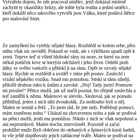
Vytvářela dojem, že zde pracoval umělec, jenž dokázal mistrně
zachytit ty okamžiky hrůzy, ale tohle byla realita a jediní umělci ,
kteří dokáží něco takového vytvořit jsou Válka, které podává štětce
pro malování Smrt.
Ze zamyšlení ho vytrhly nějaké hlasy. Rozhlédl se kolem sebe, přes
mlhu však nic neviděl. Pokusil se vstát, ale s výkřikem upadl zpět k
zemi. Teprve teď si všiml hluboké rány na noze, ze které na zem
stékal potůček krve se kterým odcházel i jeho život. Odtrhl pruh
látky ze svého varkoče a přitiskl ji na ránu. Opět se ozvaly nějaké
hlasy. Rychle se rozhlédl a uviděl v mlze pět postav. Zaslechl i
vrzání nějakého vozíku. Snad mu pomohou. Stiskl si ránu silněji,
přiložil druhou ruku k ústům a zavolal: „Hej! Tady jsem! Pomozte
mi prosím!“ Pětice mužů, jak už stačil poznat, ho zřejmě zaslechla a
teď zamířili k němu. Malenovi se ulevilo. Sledoval, jak se pomalu
přibližují, jeden z nich táhl dvoukolák. Za nedlouho byli u něj.
Malen se usmál a řekl: „To jsem rád, že jste tady. Potřebuji pomoct,
mám zraněnou nohu.“ Ukázal na zkrvavenou nohu a pak se podíval
na pětici mužů, jestli mu pomůžou. Nikdo z nich se však nepohnul a
ani nepromluvil. Malen trochu znervózněl. Pozorně si začal
prohlížet muže.Byli oblečeni do otrhaných a špinavých kusů hadrů,
to vše ještě doplňovaly jejich zablácené tváře. Malen se podíval na