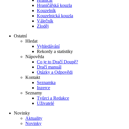
Hraničář
Hraničářská kouzla
Kouzelník
Kouzelnická kouzla
Válečník
Zloděj
Ostatní
Hledat
Vyhledávání
Rekordy a statistiky
Nápověda
Co je to Dračí Doupě?
Dračí manuál
Otázky a Odpovědi
Kontakt
Seznamka
Inzerce
Seznamy
Tvůrci a Redakce
Uživatelé
Novinky
Aktuality
Novinky