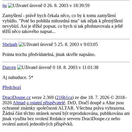
ija
26. 8. 2003 v 18:39:59
Zamyšlení - právě bych čekala něco, co by k tomu zamyšlení
vybídlo. "Poté ho pohltila milosrdná tma" tak nějak k přemýšlení
nevybízí. Asi je těžké popsat, co bych si tak představovala a ještě
těžší něco takového napsat...
Shelagh
25. 8. 2003 v 9:03:05
Pointa trochu předvídatelná, jinak skvěle napsáno.
Darcen
18. 8. 2003 v 11:01:38
Aj nabuduce. 5*
Předchozí
DraciDoupe.cz
verze 2.369 (
216b1ca
) ze dne 18. 7. 2026 © 2018–
2026
Almad
a ostatní přispěvatelé
. DrD, Dračí doupě a Altar jsou
ochranné známky společnosti ALTAR. Všechna práva vyhrazena.
Žádná část těchto stránek nesmí být reprodukována, publikována ani
jinak využita bez svolení Redakce serveru DraciDoupe.cz nebo
svolení autorů jednotlivých příspěvků.