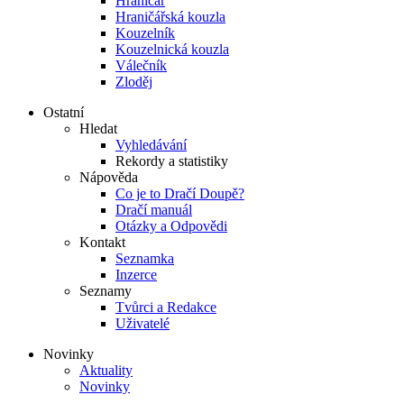
Hraničář
Hraničářská kouzla
Kouzelník
Kouzelnická kouzla
Válečník
Zloděj
Ostatní
Hledat
Vyhledávání
Rekordy a statistiky
Nápověda
Co je to Dračí Doupě?
Dračí manuál
Otázky a Odpovědi
Kontakt
Seznamka
Inzerce
Seznamy
Tvůrci a Redakce
Uživatelé
Novinky
Aktuality
Novinky