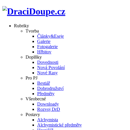
Rubriky
Tvorba
Články&Eseje
Galerie
Fotogalerie
Hřbitov
Doplňky
Dovednosti
Nová Povolání
Nové Rasy
Pro PJ
Bestiář
Dobrodružství
Předměty
Všeobecné
Downloady
Rozvoj DrD
Postavy
Alchymista
Alchymistické předměty