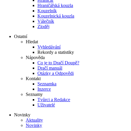
Hraničář
Hraničářská kouzla
Kouzelník
Kouzelnická kouzla
Válečník
Zloděj
Ostatní
Hledat
Vyhledávání
Rekordy a statistiky
Nápověda
Co je to Dračí Doupě?
Dračí manuál
Otázky a Odpovědi
Kontakt
Seznamka
Inzerce
Seznamy
Tvůrci a Redakce
Uživatelé
Novinky
Aktuality
Novinky