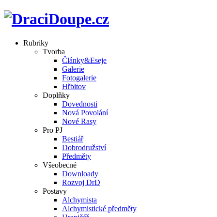
Rubriky
Tvorba
Články&Eseje
Galerie
Fotogalerie
Hřbitov
Doplňky
Dovednosti
Nová Povolání
Nové Rasy
Pro PJ
Bestiář
Dobrodružství
Předměty
Všeobecné
Downloady
Rozvoj DrD
Postavy
Alchymista
Alchymistické předměty