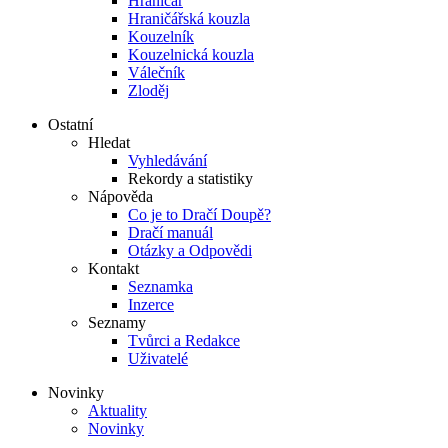
Hraničář
Hraničářská kouzla
Kouzelník
Kouzelnická kouzla
Válečník
Zloděj
Ostatní
Hledat
Vyhledávání
Rekordy a statistiky
Nápověda
Co je to Dračí Doupě?
Dračí manuál
Otázky a Odpovědi
Kontakt
Seznamka
Inzerce
Seznamy
Tvůrci a Redakce
Uživatelé
Novinky
Aktuality
Novinky