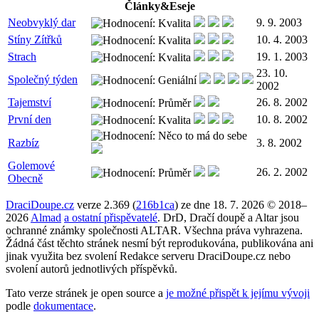
Články&Eseje
Neobvyklý dar
9. 9. 2003
Stíny Zítřků
10. 4. 2003
Strach
19. 1. 2003
23. 10.
Společný týden
2002
Tajemství
26. 8. 2002
První den
10. 8. 2002
Razbíz
3. 8. 2002
Golemové
26. 2. 2002
Obecně
DraciDoupe.cz
verze 2.369 (
216b1ca
) ze dne 18. 7. 2026 © 2018–
2026
Almad
a ostatní přispěvatelé
. DrD, Dračí doupě a Altar jsou
ochranné známky společnosti ALTAR. Všechna práva vyhrazena.
Žádná část těchto stránek nesmí být reprodukována, publikována ani
jinak využita bez svolení Redakce serveru DraciDoupe.cz nebo
svolení autorů jednotlivých příspěvků.
Tato verze stránek je open source a
je možné přispět k jejímu vývoji
podle
dokumentace
.