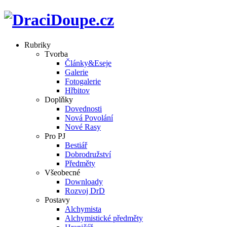
Rubriky
Tvorba
Články&Eseje
Galerie
Fotogalerie
Hřbitov
Doplňky
Dovednosti
Nová Povolání
Nové Rasy
Pro PJ
Bestiář
Dobrodružství
Předměty
Všeobecné
Downloady
Rozvoj DrD
Postavy
Alchymista
Alchymistické předměty